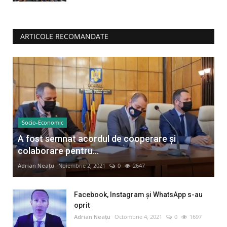
ARTICOLE RECOMANDATE
Socio-Economic
A fost semnat acordul de cooperare și
colaborare pentru...
Adrian Neațu
Noiembrie 2, 2021
0
2647
Facebook, Instagram și WhatsApp s-au
oprit
Adrian Neațu
Octombrie 4, 2021
0
1697