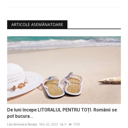
ARTICOLE ASEMĂNATOARE
De luni începe LITORALUL PENTRU TOȚI. Românii se
pot bucura...
Lăcrămioara Neațu
Mai 20, 2023
0
1530