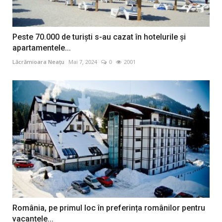
Peste 70.000 de turişti s-au cazat în hotelurile şi
apartamentele...
Lăcrămioara Neațu
Mai 7, 2024
0
2001
România, pe primul loc în preferința românilor pentru
vacanțele...