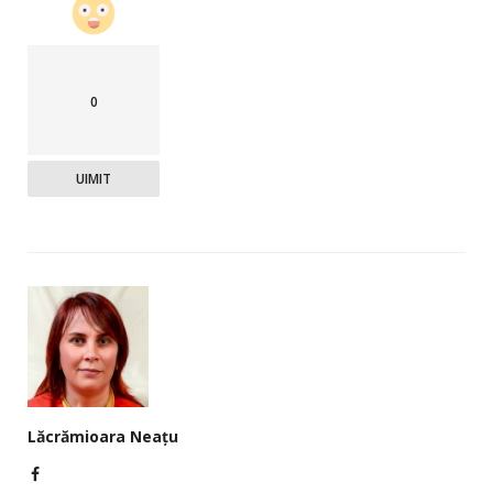
0
UIMIT
Lăcrămioara Neațu