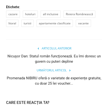
Etichete:
cazare
hoteluri
all inclusive
Riviera Românească
litoral
turisti
apartamente clasificate
vacante
ARTICOLUL ANTERIOR
Nicuşor Dan: Statul român funcţionează. Eu îmi doresc un
guvern cu puteri depline
URMĂTORUL ARTICOL
Promenada NIBIRU oferă o varietate de experiențe gratuite,
cu doar 25 lei voucher...
CARE ESTE REACȚIA TA?