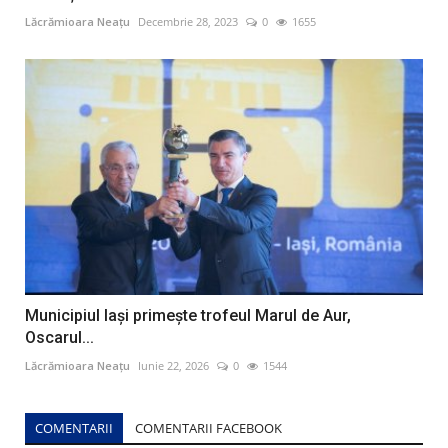
Lăcrămioara Neațu
Decembrie 28, 2023
0
1655
Municipiul Iaşi primeşte trofeul Marul de Aur,
Oscarul...
Lăcrămioara Neațu
Iunie 22, 2026
0
1544
COMENTARII
COMENTARII FACEBOOK