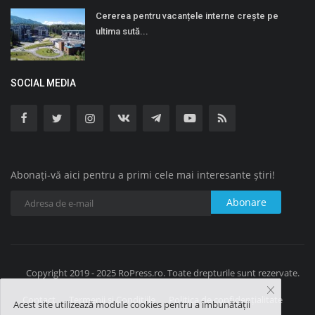
Cererea pentru vacanțele interne crește pe
ultima sută...
SOCIAL MEDIA
Abonați-vă aici pentru a primi cele mai interesante știri!
Abonare
Copyright 2019 - 2025 RoPress.ro. Toate drepturile sunt rezervate.
Contact
Termenii și Condițiile
Politica de confidențialitate
Acest site utilizează module cookies pentru a îmbunătății