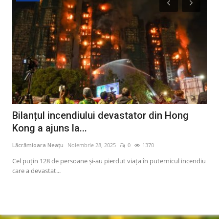
at
Bilanțul incendiului devastator din Hong
Ap
Kong a ajuns la...
Ai
Lăcrămioara Neațu
Noiembrie 28, 2025
0
1370
Lăcr
Cel puțin 128 de persoane și-au pierdut viața în puternicul incendiu
Appl
care a devastat...
tele