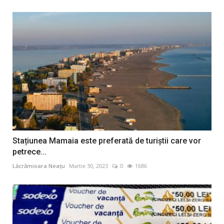
Stațiunea Mamaia este preferată de turiștii care vor
petrece...
Lăcrămioara Neațu
Martie 30, 2023
0
1686