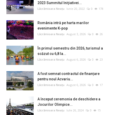
2023 Summitul Iniţiativei...
Lăcrămioara Neațu
Iunie 20, 2022
0
178
România intră pe harta marilor
evenimente K-pop
Lăcrămioara Neațu
August 3, 2026
0
26
În primul semestru din 2026, turismul a
scăzut cu 6,8 la...
Lăcrămioara Neațu
August 6, 2026
0
23
A fost semnat contractul de finanțare
pentru noul Acvariu...
Lăcrămioara Neațu
August 6, 2026
0
17
A început ceremonia de deschidere a
Jocurilor Olimpice...
Lăcrămioara Neațu
Iulie 26, 2024
0
15