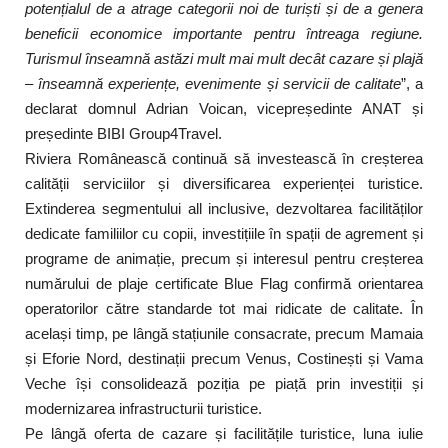
potențialul de a atrage categorii noi de turiști și de a genera
beneficii economice importante pentru întreaga regiune.
Turismul înseamnă astăzi mult mai mult decât cazare și plajă
– înseamnă experiențe, evenimente și servicii de calitate
”, a
declarat domnul Adrian Voican, vicepreședinte ANAT și
președinte BIBI Group4Travel.
Riviera Românească continuă să investească în creșterea
calității serviciilor și diversificarea experienței turistice.
Extinderea segmentului all inclusive, dezvoltarea facilităților
dedicate familiilor cu copii, investițiile în spații de agrement și
programe de animație, precum și interesul pentru creșterea
numărului de plaje certificate Blue Flag confirmă orientarea
operatorilor către standarde tot mai ridicate de calitate. În
același timp, pe lângă stațiunile consacrate, precum Mamaia
și Eforie Nord, destinații precum Venus, Costinești și Vama
Veche își consolidează poziția pe piață prin investiții și
modernizarea infrastructurii turistice.
Pe lângă oferta de cazare și facilitățile turistice, luna iulie