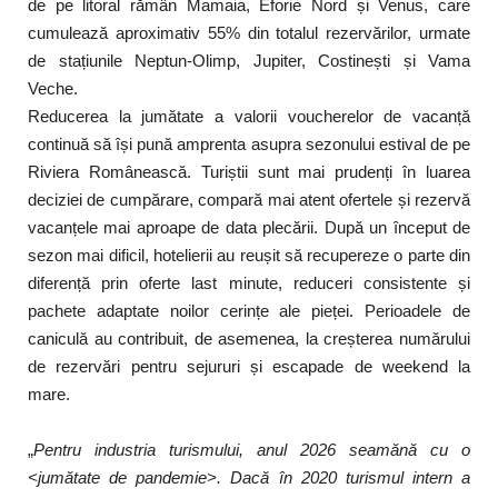
de pe litoral rămân Mamaia, Eforie Nord și Venus, care
cumulează aproximativ 55% din totalul rezervărilor, urmate
de stațiunile Neptun-Olimp, Jupiter, Costinești și Vama
Veche.
Reducerea la jumătate a valorii voucherelor de vacanță
continuă să își pună amprenta asupra sezonului estival de pe
Riviera Românească. Turiștii sunt mai prudenți în luarea
deciziei de cumpărare, compară mai atent ofertele și rezervă
vacanțele mai aproape de data plecării. După un început de
sezon mai dificil, hotelierii au reușit să recupereze o parte din
diferență prin oferte last minute, reduceri consistente și
pachete adaptate noilor cerințe ale pieței. Perioadele de
caniculă au contribuit, de asemenea, la creșterea numărului
de rezervări pentru sejururi și escapade de weekend la
mare.
„
Pentru industria turismului, anul 2026 seamănă cu o
<jumătate de pandemie>. Dacă în 2020 turismul intern a