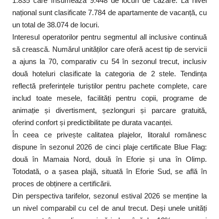
1.835 care însumează 9.448 de locuri de cazare. La nivel
național sunt clasificate 7.784 de apartamente de vacanță, cu
un total de 38.074 de locuri.
Interesul operatorilor pentru segmentul all inclusive continuă
să crească. Numărul unităților care oferă acest tip de servicii
a ajuns la 70, comparativ cu 54 în sezonul trecut, inclusiv
două hoteluri clasificate la categoria de 2 stele. Tendința
reflectă preferințele turiștilor pentru pachete complete, care
includ toate mesele, facilități pentru copii, programe de
animație și divertisment, șezlonguri și parcare gratuită,
oferind confort și predictibilitate pe durata vacanței.
În ceea ce privește calitatea plajelor, litoralul românesc
dispune în sezonul 2026 de cinci plaje certificate Blue Flag:
două în Mamaia Nord, două în Eforie și una în Olimp.
Totodată, o a șasea plajă, situată în Eforie Sud, se află în
proces de obținere a certificării.
Din perspectiva tarifelor, sezonul estival 2026 se menține la
un nivel comparabil cu cel de anul trecut. Deși unele unități