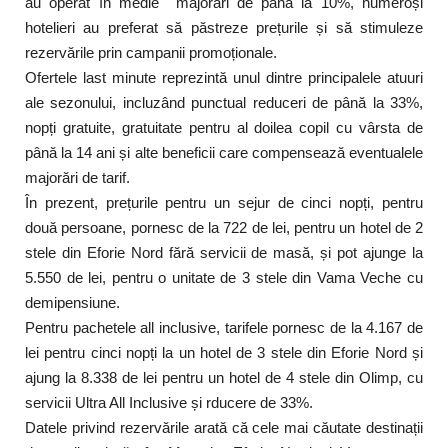
au operat în medie majorări de până la 10%, numeroși
hotelieri au preferat să păstreze prețurile și să stimuleze
rezervările prin campanii promoționale.
Ofertele last minute reprezintă unul dintre principalele atuuri
ale sezonului, incluzând punctual reduceri de până la 33%,
nopți gratuite, gratuitate pentru al doilea copil cu vârsta de
până la 14 ani și alte beneficii care compensează eventualele
majorări de tarif.
În prezent, prețurile pentru un sejur de cinci nopți, pentru
două persoane, pornesc de la 722 de lei, pentru un hotel de 2
stele din Eforie Nord fără servicii de masă, și pot ajunge la
5.550 de lei, pentru o unitate de 3 stele din Vama Veche cu
demipensiune.
Pentru pachetele all inclusive, tarifele pornesc de la 4.167 de
lei pentru cinci nopți la un hotel de 3 stele din Eforie Nord și
ajung la 8.338 de lei pentru un hotel de 4 stele din Olimp, cu
servicii Ultra All Inclusive și rducere de 33%.
Datele privind rezervările arată că cele mai căutate destinații