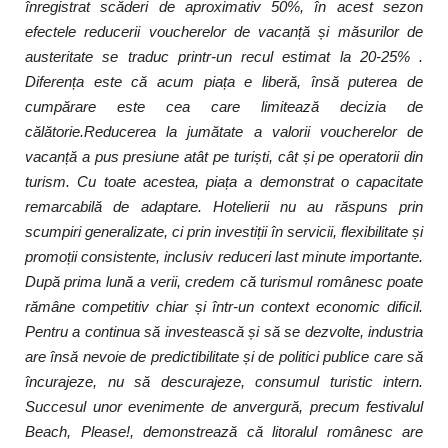
înregistrat scăderi de aproximativ 50%, în acest sezon
efectele reducerii voucherelor de vacanță și măsurilor de
austeritate se traduc printr-un recul estimat la 20-25% .
Diferența este că acum piața e liberă, însă puterea de
cumpărare este cea care limitează decizia de
călătorie.Reducerea la jumătate a valorii voucherelor de
vacanță a pus presiune atât pe turiști, cât și pe operatorii din
turism. Cu toate acestea, piața a demonstrat o capacitate
remarcabilă de adaptare. Hotelierii nu au răspuns prin
scumpiri generalizate, ci prin investiții în servicii, flexibilitate și
promoții consistente, inclusiv reduceri last minute importante.
După prima lună a verii, credem că turismul românesc poate
rămâne competitiv chiar și într-un context economic dificil.
Pentru a continua să investească și să se dezvolte, industria
are însă nevoie de predictibilitate și de politici publice care să
încurajeze, nu să descurajeze, consumul turistic intern.
Succesul unor evenimente de anvergură, precum festivalul
Beach, Please!, demonstrează că litoralul românesc are