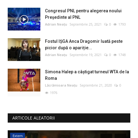
Congresul PNL pentru alegerea noului
Preşedinte al PNL
Adrian Neațu
Septembrie 25, 2021
0
1793
Fostul IȘGA Anca Dragomir luată peste
picior după o apariție...
Adrian Neațu
Septembrie 19, 2021
0
1748
Simona Halep a câştigat turneul WTA de la
Roma
Lăcrămioara Neațu
Septembrie 21, 2020
0
1976
ARTICOLE ALEATORII
Extern
I