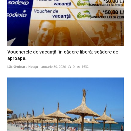
Voucherele de vacanță, în cădere liberă: scădere de
aproape...
Lăcrămioara Neațu
Ianuarie 30, 2026
0
1632