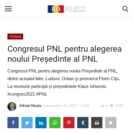
Conectare
Înregistrare
Politică
Congresul PNL pentru alegerea
Acasă
noului Preşedinte al PNL
Intern
Congresul PNL pentru alegerea noului Preşedinte al PNL,
dintre actualul lider, Ludovic Orban şi premierul Florin Cîţu.
Extern
La reuniune participă și președintele Klaus Iohannis.
#congres2021 #PNL
Politică
Adrian Neațu
Septembrie 25, 2021 - 15:44
0
1793
Socio-Economic
Monden