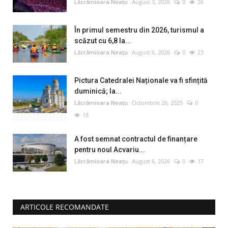
Lăcrămioara Neațu
August 3, 2026
0
26
În primul semestru din 2026, turismul a
scăzut cu 6,8 la...
Lăcrămioara Neațu
August 6, 2026
0
23
Pictura Catedralei Naționale va fi sfințită
duminică; la...
Lăcrămioara Neațu
Octombrie 26, 2025
0
18
A fost semnat contractul de finanțare
pentru noul Acvariu...
Lăcrămioara Neațu
August 6, 2026
0
17
ARTICOLE RECOMANDATE