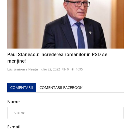
Paul Stănescu: Încrederea românilor în PSD se
menține!
Lăcrămioara Neațu
Iulie 22, 2022
0
1695
COMENTARII
COMENTARII FACEBOOK
Nume
E-mail