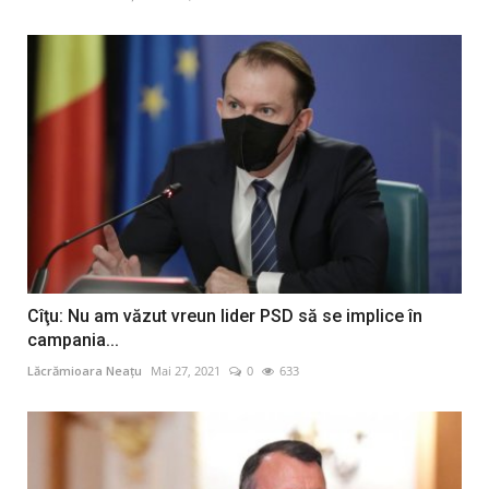
Cîţu: Nu am văzut vreun lider PSD să se implice în
campania...
Lăcrămioara Neațu
Mai 27, 2021
0
633