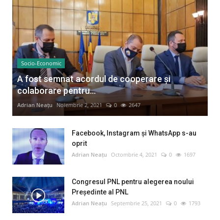
Socio-Economic
A fost semnat acordul de cooperare și
colaborare pentru...
Adrian Neațu
Noiembrie 2, 2021
0
2647
Facebook, Instagram și WhatsApp s-au
oprit
Adrian Neațu
Octombrie 4, 2021
0
1697
Congresul PNL pentru alegerea noului
Preşedinte al PNL
Adrian Neațu
Septembrie 25, 2021
0
1793