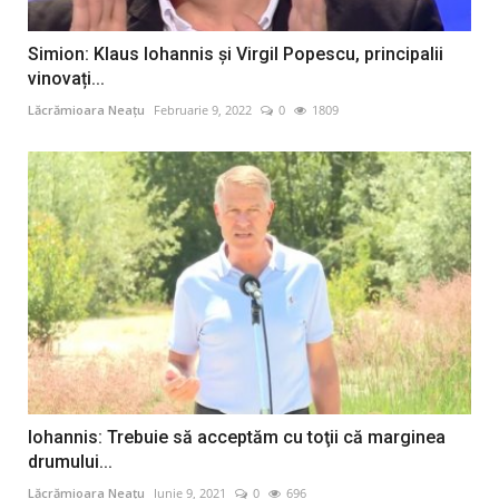
Simion: Klaus Iohannis și Virgil Popescu, principalii
vinovați...
Lăcrămioara Neațu
Februarie 9, 2022
0
1809
Iohannis: Trebuie să acceptăm cu toţii că marginea
drumului...
Lăcrămioara Neațu
Iunie 9, 2021
0
696