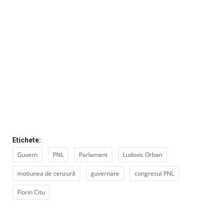
Artă & Cultură
Sănătate
Turism
Etichete:
Guvern
PNL
Parlament
Ludovic Orban
motiunea de cenzură
guvernare
congresul PNL
Florin Citu