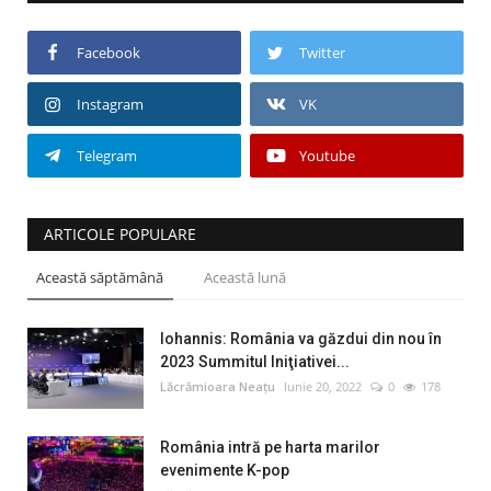
Facebook
Twitter
Instagram
VK
Telegram
Youtube
ARTICOLE POPULARE
Această săptămână
Această lună
Iohannis: România va găzdui din nou în
2023 Summitul Iniţiativei...
Lăcrămioara Neațu
Iunie 20, 2022
0
178
România intră pe harta marilor
evenimente K-pop