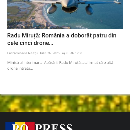
Radu Miruță: România a doborât patru din
Tr
cele cinci drone...
oa
Lăcrămioara Neațu
Iulie 26, 2026
0
1208
Lăcr
Ministrul interimar al Apărării, Radu Miruță, a afirmat că o altă
Un a
dronă intrată...
prăb