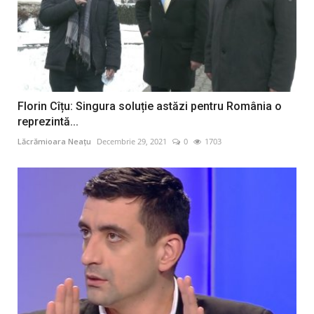
Florin Cîțu: Singura soluție astăzi pentru România o
reprezintă...
Lăcrămioara Neațu
Decembrie 29, 2021
0
1703