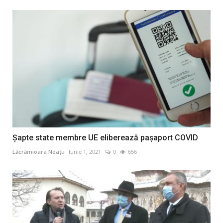
Șapte state membre UE eliberează pașaport COVID
Lăcrămioara Neațu
Iunie 1, 2021
0
656