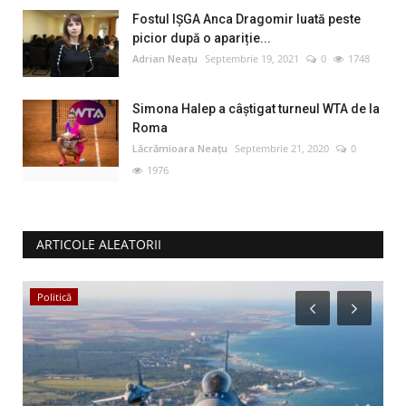
Fostul IȘGA Anca Dragomir luată peste
picior după o apariție...
Adrian Neațu
Septembrie 19, 2021
0
1748
Simona Halep a câştigat turneul WTA de la
Roma
Lăcrămioara Neațu
Septembrie 21, 2020
0
1976
ARTICOLE ALEATORII
Politică
E