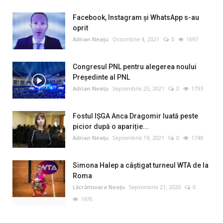
Facebook, Instagram și WhatsApp s-au
oprit
Adrian Neațu
Octombrie 4, 2021
0
1697
Congresul PNL pentru alegerea noului
Preşedinte al PNL
Adrian Neațu
Septembrie 25, 2021
0
1793
Fostul IȘGA Anca Dragomir luată peste
picior după o apariție...
Adrian Neațu
Septembrie 19, 2021
0
1748
Simona Halep a câştigat turneul WTA de la
Roma
Lăcrămioara Neațu
Septembrie 21, 2020
0
1976