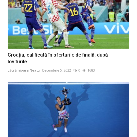
Croaţia, calificată în sferturile de finală, după
loviturile...
Lăcrămioara Neațu
Decembrie 5, 2022
0
1683