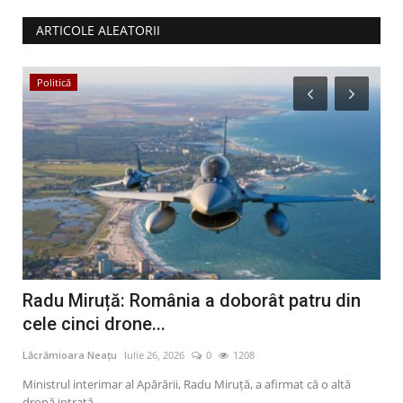
ARTICOLE ALEATORII
Politică
E
Radu Miruță: România a doborât patru din
Tr
cele cinci drone...
oa
Lăcrămioara Neațu
Iulie 26, 2026
0
1208
Lăcr
Ministrul interimar al Apărării, Radu Miruță, a afirmat că o altă
Un a
dronă intrată...
prăb