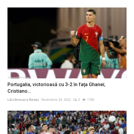
Portugalia, victorioasă cu 3-2 în faţa Ghanei;
Cristiano...
Lăcrămioara Neațu
Noiembrie 24, 2022
0
1706