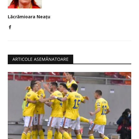
Lăcrămioara Neațu
ARTICOLE ASEMĂNATOARE