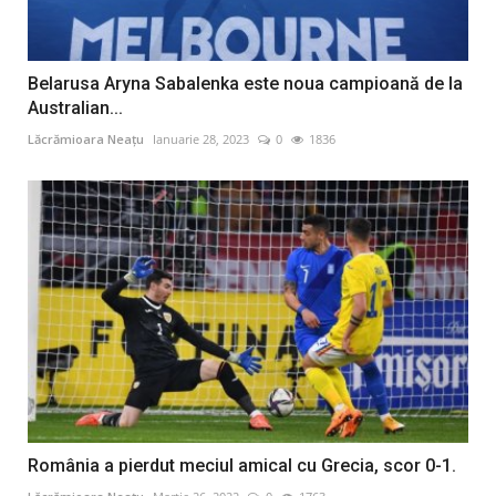
Belarusa Aryna Sabalenka este noua campioană de la
Australian...
Lăcrămioara Neațu
Ianuarie 28, 2023
0
1836
România a pierdut meciul amical cu Grecia, scor 0-1.