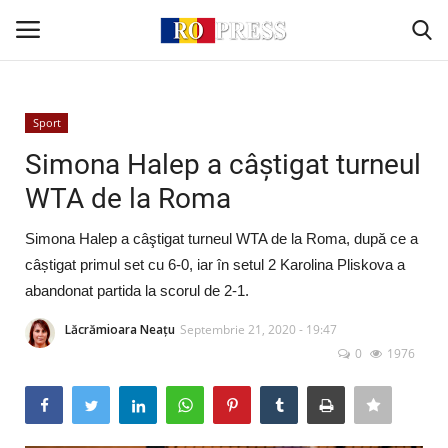
Conectare
Înregistrare
Sport
Simona Halep a câştigat turneul
Acasă
WTA de la Roma
Intern
Simona Halep a câştigat turneul WTA de la Roma, după ce a
câștigat primul set cu 6-0, iar în setul 2 Karolina Pliskova a
Extern
abandonat partida la scorul de 2-1.
Politică
Lăcrămioara Neațu
Septembrie 21, 2020 - 19:47
0
1976
Socio-Economic
Monden