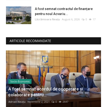
A fost semnat contractul de finanțare
pentru noul Acvariu...
Lăcrămioara Neațu
August 6, 2026
0
17
ARTICOLE RECOMANDATE
Socio-Economic
A fost semnat acordul de cooperare și
colaborare pentru...
Adrian Neațu
Noiembrie 2, 2021
0
2647