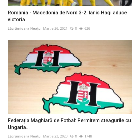
România - Macedonia de Nord 3-2. Ianis Hagi aduce
victoria
Lăcrămioara Neațu
Martie 26, 2021
0
626
Federația Maghiară de Fotbal: Permitem steagurile cu
Ungaria...
Lăcrămioara Neațu
Martie 23, 2023
0
1748