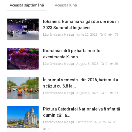
Această săptămână
Această lună
Iohannis: România va găzdui din nou în
2023 Summitul Iniţiativei...
Lăcrămioara Neațu
Iunie 20, 2022
0
178
România intră pe harta marilor
evenimente K-pop
Lăcrămioara Neațu
August 3, 2026
0
26
În primul semestru din 2026, turismul a
scăzut cu 6,8 la...
Lăcrămioara Neațu
August 6, 2026
0
23
Pictura Catedralei Naționale va fi sfințită
duminică; la...
Lăcrămioara Neațu
Octombrie 26, 2025
0
18