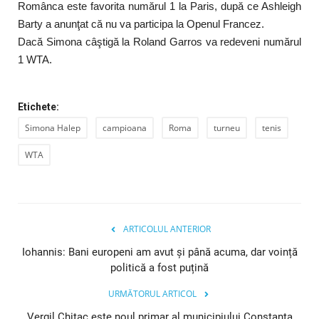
Românca este favorita numărul 1 la Paris, după ce Ashleigh
Barty a anunţat că nu va participa la Openul Francez.
Dacă Simona câştigă la Roland Garros va redeveni numărul
1 WTA.
Etichete:
Simona Halep
campioana
Roma
turneu
tenis
WTA
ARTICOLUL ANTERIOR
Iohannis: Bani europeni am avut și până acuma, dar voință
politică a fost puțină
URMĂTORUL ARTICOL
Vergil Chițac este noul primar al municipiului Constanța