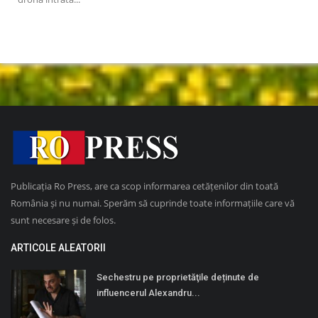
Publicația Ro Press, are ca scop informarea cetățenilor din toată
România și nu numai. Sperăm să cuprinde toate informațiile care vă
sunt necesare și de folos.
ARTICOLE ALEATORII
Sechestru pe proprietăţile deținute de
influencerul Alexandru...