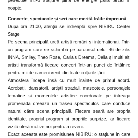
petrecute într-o stațiune plină de energie până târziu în
noapte.
Concerte, spectacole și seri care merită trăite împreună
După ora 21:00, atenția se îndreaptă spre NIBIRU Center
Stage.
Pe scena principală urcă artiști români și internaționali, într-
un program care se schimbă pe parcursul celor 46 de zile.
INNA, Smiley, Theo Rose, Carla's Dreams, Delia și mulți alți
artiști transformă fiecare concert într-un punct de întâlnire
pentru mii de oameni veniți din toate colțurile țării.
Atmosfera începe însă cu mult înainte de primul acord.
Acrobații, dansatorii, artiștii stradali, mascotele, personajele
tematice și momentele artistice coordonate pe întreaga
promenadă creează un traseu spectaculos care conduce
natural către scena principală. Fiecare seară are propria
identitate, propriul program și propriile surprize, iar fiecare
vizită oferă motive noi pentru a reveni.
Exact aceasta este promisiunea NIBIRU: o stațiune în care