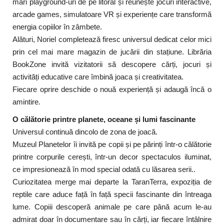
mari playground-uri de pe litoral și reunește jocuri interactive,
arcade games, simulatoare VR și experiențe care transformă
energia copiilor în zâmbete.
Alături, Noriel completează firesc universul dedicat celor mici
prin cel mai mare magazin de jucării din stațiune. Librăria
BookZone invită vizitatorii să descopere cărți, jocuri și
activități educative care îmbină joaca și creativitatea.
Fiecare oprire deschide o nouă experiență și adaugă încă o
amintire.
O călătorie printre planete, oceane și lumi fascinante
Universul continuă dincolo de zona de joacă.
Muzeul Planetelor îi invită pe copii și pe părinți într-o călătorie
printre corpurile cerești, într-un decor spectaculos iluminat,
ce impresionează în mod special odată cu lăsarea serii..
Curiozitatea merge mai departe la TaranTerra, expoziția de
reptile care aduce față în față specii fascinante din întreaga
lume. Copiii descoperă animale pe care până acum le-au
admirat doar în documentare sau în cărți, iar fiecare întâlnire