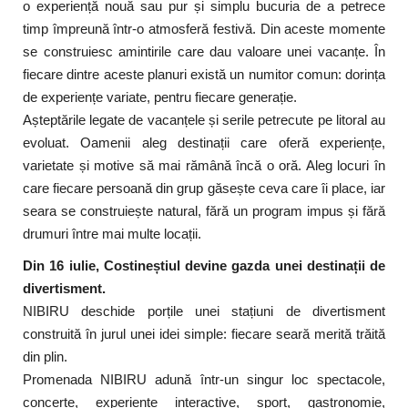
o experiență nouă sau pur și simplu bucuria de a petrece
timp împreună într-o atmosferă festivă. Din aceste momente
se construiesc amintirile care dau valoare unei vacanțe. În
fiecare dintre aceste planuri există un numitor comun: dorința
de experiențe variate, pentru fiecare generație.
Așteptările legate de vacanțele și serile petrecute pe litoral au
evoluat. Oamenii aleg destinații care oferă experiențe,
varietate și motive să mai rămână încă o oră. Aleg locuri în
care fiecare persoană din grup găsește ceva care îi place, iar
seara se construiește natural, fără un program impus și fără
drumuri între mai multe locații.
Din 16 iulie, Costineștiul devine gazda unei destinații de
divertisment.
NIBIRU deschide porțile unei stațiuni de divertisment
construită în jurul unei idei simple: fiecare seară merită trăită
din plin.
Promenada NIBIRU adună într-un singur loc spectacole,
concerte, experiențe interactive, sport, gastronomie,