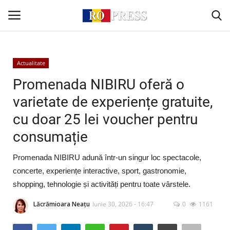
Conectare
Înregistrare
Actualitate
Promenada NIBIRU oferă o
Acasă
varietate de experiențe gratuite,
cu doar 25 lei voucher pentru
Intern
consumație
Extern
Promenada NIBIRU adună într-un singur loc spectacole,
Politică
concerte, experiențe interactive, sport, gastronomie,
shopping, tehnologie și activități pentru toate vârstele.
Socio-Economic
Lăcrămioara Neațu
Iunie 30, 2026 - 16:47
0
1161
Monden