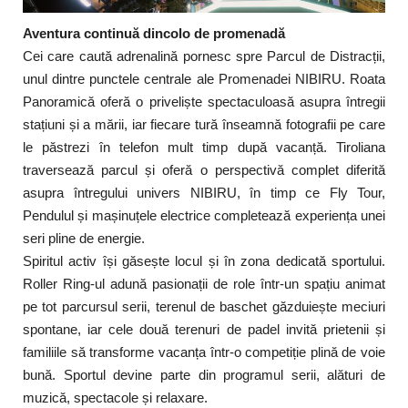
Aventura continuă dincolo de promenadă
Cei care caută adrenalină pornesc spre Parcul de Distracții,
unul dintre punctele centrale ale Promenadei NIBIRU. Roata
Panoramică oferă o priveliște spectaculoasă asupra întregii
stațiuni și a mării, iar fiecare tură înseamnă fotografii pe care
le păstrezi în telefon mult timp după vacanță. Tiroliana
traversează parcul și oferă o perspectivă complet diferită
asupra întregului univers NIBIRU, în timp ce Fly Tour,
Pendulul și mașinuțele electrice completează experiența unei
seri pline de energie.
Spiritul activ își găsește locul și în zona dedicată sportului.
Roller Ring-ul adună pasionații de role într-un spațiu animat
pe tot parcursul serii, terenul de baschet găzduiește meciuri
spontane, iar cele două terenuri de padel invită prietenii și
familiile să transforme vacanța într-o competiție plină de voie
bună. Sportul devine parte din programul serii, alături de
muzică, spectacole și relaxare.