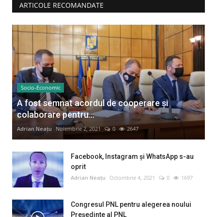
ARTICOLE RECOMANDATE
Socio-Economic
A fost semnat acordul de cooperare și
colaborare pentru...
Adrian Neațu
Noiembrie 2, 2021
0
2647
Facebook, Instagram și WhatsApp s-au
oprit
Adrian Neațu
Octombrie 4, 2021
0
1697
Congresul PNL pentru alegerea noului
Preşedinte al PNL