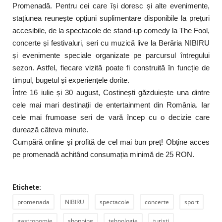
Promenadă. Pentru cei care își doresc și alte evenimente,
stațiunea reunește opțiuni suplimentare disponibile la prețuri
accesibile, de la spectacole de stand-up comedy la The Fool,
concerte și festivaluri, seri cu muzică live la Berăria NIBIRU
și evenimente speciale organizate pe parcursul întregului
sezon. Astfel, fiecare vizită poate fi construită în funcție de
timpul, bugetul și experiențele dorite.
Între 16 iulie și 30 august, Costinești găzduiește una dintre
cele mai mari destinații de entertainment din România. Iar
cele mai frumoase seri de vară încep cu o decizie care
durează câteva minute.
Cumpără online și profită de cel mai bun preț! Obține acces
pe promenadă achitând consumația minimă de 25 RON.
Etichete:
promenada
NIBIRU
spectacole
concerte
sport
gastronomie
shopping
tehnologie
turisti