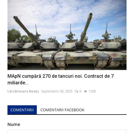
MApN cumpără 270 de tancuri noi. Contract de 7
miliarde...
Lăcrămioara Neațu
Septembrie 30, 2025
0
1328
COMENTARII
COMENTARII FACEBOOK
Nume