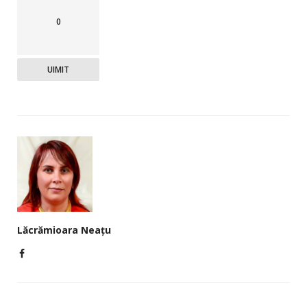
0
UIMIT
Lăcrămioara Neațu