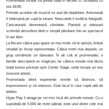
Promenada începe să prindă viață în fiecare zi, începând cu
ora 18:00.
Primele acorduri de muzică se aud din depărtare. Astronauții
îi întâmpină pe copii la intrare. Mascotele îi invită la fotografii.
Caricaturiștii desenează zâmbete. Pianiștii și toboșarii
schimbă atmosfera dintr-o simplă plimbare într-un spectacol
în aer liber.
La fiecare câțiva pași apare un nou motiv să te oprești. Artiștii
stradali își încep reprezentația. Câțiva metri mai departe, un
grup urmărește un dansator. În alt colț al promenadei, o
familie descoperă un magician, iar câteva minute mai târziu
toată lumea privește spre Center Stage, unde începe un nou
moment artistic.
Promenada oferă experiențe menite să distreze, să
impresioneze și să relaxeze. Este locul în care copiii uită de
telefon
Hype Play îi atrage pe cei mici încă din primele minute. Cu o
suprafață de 5.000 de metri pătrați, este unul dintre cele mai