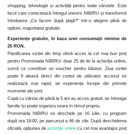
shopping, tehnologie și activități pentru toate vârstele. Este
locul care conectează întregul univers NIBIRU și transformă
întrebarea „Ce facem după plajă?” într-o alegere plină de
opțiuni, majoritatea gratuite.
Experiențe gratuite, în baza unei consumații minime de
25 RON.
Planificarea vizitei din timp oferă acces la cel mai bun preț
pentru Promenada NIBIRU: doar 25 de lei la achiziția online,
sumă ce constituie un voucher pentru băuturi. Ziua vizitei
poate fi aleasă direct din contul de utilizator, accesul se
realizează mai rapid, iar experiența începe din primele
momente ale serii.
Copiii cu vârsta de până la 5 ani au acces gratuit, iar întreaga
familie își poate organiza seara în ritmul propriu.
Promenada NIBIRU se deschide pe 16 iulie, cu program
după ora 18:00, pe parcursul a 46 de zile. După deschiderea
oficială, opțiunea de
achiziție online
cu cel mai avantajos preț