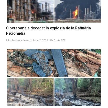
O persoană a decedat în explozia de la Rafinăria
Petromidia
Lăcrămioara Neațu
Iulie 2, 2021
0
672