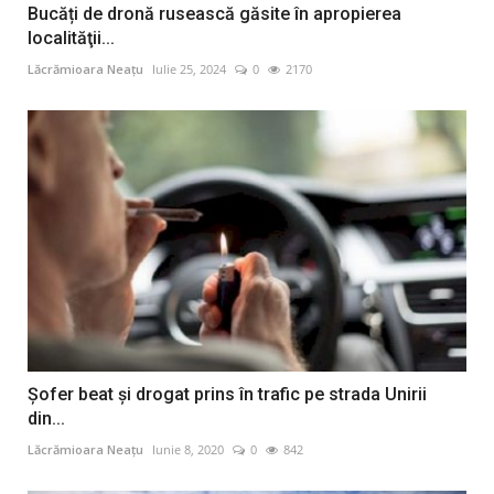
Bucăți de dronă rusească găsite în apropierea
localităţii...
Lăcrămioara Neațu
Iulie 25, 2024
0
2170
Șofer beat și drogat prins în trafic pe strada Unirii
din...
Lăcrămioara Neațu
Iunie 8, 2020
0
842