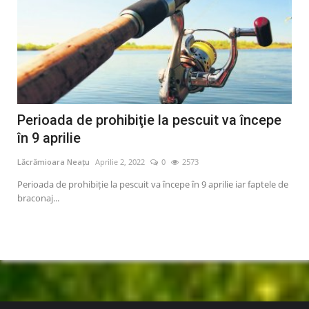
 începe
10 Decembrie – “Ziua ANOFM”
Lăcrămioara Neațu
Decembrie 9, 2019
0
1560
Agenţia Naţională pentru Ocuparea Forţei de Muncă aniversea
21 de ani de activitate
ar faptele de