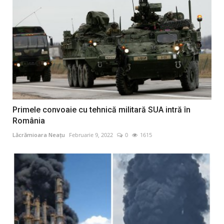
Primele convoaie cu tehnică militară SUA intră în
România
Lăcrămioara Neațu
Februarie 9, 2022
0
1615