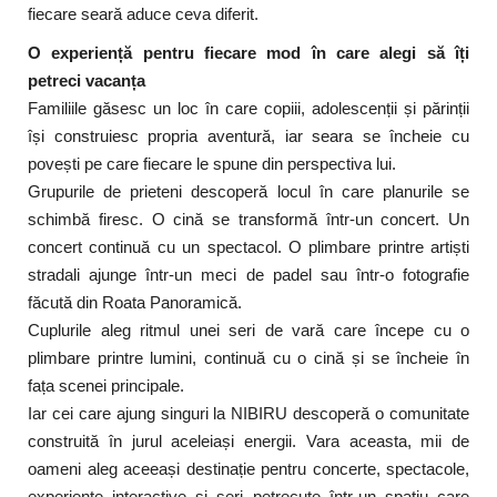
fiecare seară aduce ceva diferit.
O experiență pentru fiecare mod în care alegi să îți
petreci vacanța
Familiile găsesc un loc în care copiii, adolescenții și părinții
își construiesc propria aventură, iar seara se încheie cu
povești pe care fiecare le spune din perspectiva lui.
Grupurile de prieteni descoperă locul în care planurile se
schimbă firesc. O cină se transformă într-un concert. Un
concert continuă cu un spectacol. O plimbare printre artiști
stradali ajunge într-un meci de padel sau într-o fotografie
făcută din Roata Panoramică.
Cuplurile aleg ritmul unei seri de vară care începe cu o
plimbare printre lumini, continuă cu o cină și se încheie în
fața scenei principale.
Iar cei care ajung singuri la NIBIRU descoperă o comunitate
construită în jurul aceleiași energii. Vara aceasta, mii de
oameni aleg aceeași destinație pentru concerte, spectacole,
experiențe interactive și seri petrecute într-un spațiu care