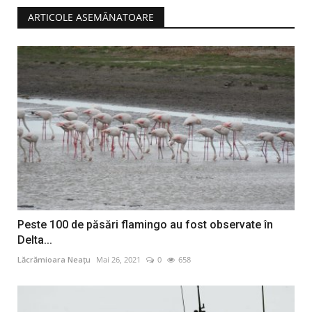
ARTICOLE ASEMĂNATOARE
Peste 100 de păsări flamingo au fost observate în
Delta...
Lăcrămioara Neațu
Mai 26, 2021
0
658