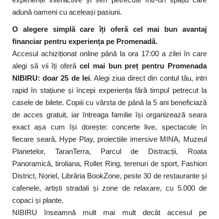
adună oameni cu aceleași pasiuni.
O alegere simplă care îți oferă cel mai bun avantaj
financiar pentru experiența pe Promenadă.
Accesul achiziționat online până la ora 17:00 a zilei în care
alegi să vii îți oferă
cel mai bun preț pentru Promenada
NIBIRU: doar 25 de lei
. Alegi ziua direct din contul tău, intri
rapid în stațiune și începi experiența fără timpul petrecut la
casele de bilete. Copiii cu vârsta de până la 5 ani beneficiază
de acces gratuit, iar întreaga familie își organizează seara
exact așa cum își dorește: concerte live, spectacole în
fiecare seară, Hype Play, proiecțiile imersive MINA, Muzeul
Planetelor, TaranTerra, Parcul de Distracții, Roata
Panoramică, tiroliana, Roller Ring, terenuri de sport, Fashion
District, Noriel, Librăria BookZone, peste 30 de restaurante și
cafenele, artiști stradali și zone de relaxare, cu 5.000 de
copaci și plante.
NIBIRU înseamnă mult mai mult decât accesul pe