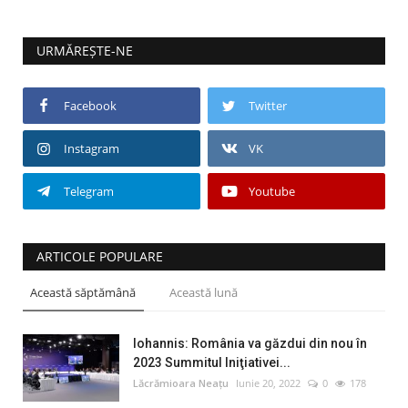
URMĂREȘTE-NE
Facebook
Twitter
Instagram
VK
Telegram
Youtube
ARTICOLE POPULARE
Această săptămână
Această lună
Iohannis: România va găzdui din nou în
2023 Summitul Iniţiativei...
Lăcrămioara Neațu
Iunie 20, 2022
0
178