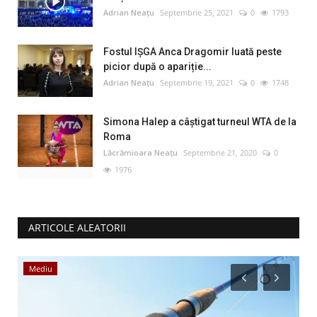
Adrian Neațu
Septembrie 25, 2021
0
1793
Fostul IȘGA Anca Dragomir luată peste
picior după o apariție...
Adrian Neațu
Septembrie 19, 2021
0
1748
Simona Halep a câştigat turneul WTA de la
Roma
Lăcrămioara Neațu
Septembrie 21, 2020
0
1976
ARTICOLE ALEATORII
Evenimente