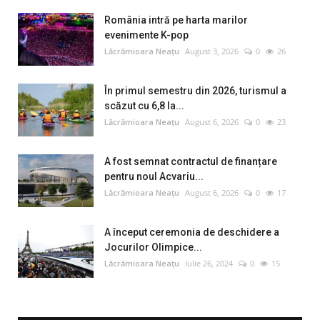
România intră pe harta marilor
evenimente K-pop
Lăcrămioara Neațu
August 3, 2026
0
26
În primul semestru din 2026, turismul a
scăzut cu 6,8 la...
Lăcrămioara Neațu
August 6, 2026
0
23
A fost semnat contractul de finanțare
pentru noul Acvariu...
Lăcrămioara Neațu
August 6, 2026
0
17
A început ceremonia de deschidere a
Jocurilor Olimpice...
Lăcrămioara Neațu
Iulie 26, 2024
0
15