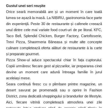
Gustul unei seri reușite
Orice seară memorabilă are și un moment în care toată
lumea se așază la masă. La NIBIRU, gastronomia face parte
din experiență. Peste 30 de restaurante și cafenele creează
unul dintre cele mai variate food court-uri de pe litoral. KFC,
Taco Bell, Splendid Chicken, Burger Factory, Cartofisserie,
Trevi Pizza, Shaormeria Băneasa și multe alte concepte
culinare completează oferta alături de restaurante à la carte
și preparate gourmet.
Pizza Show-ul aduce spectacolul chiar în fața cuptorului.
Copiii urmăresc fiecare gest al pizzarilor, iar prepararea cinei
devine un moment care adună întreaga familie în jurul
aceleiași mese.
Seara continuă firesc cu o plimbare printre magazine, un
desert savurat pe promenadă sau o oprire în Fashion
District, zona dedicată shoppingului și brandurilor de lifestyle.
Aici, fiecare vitrină completează atmosfera unei zile