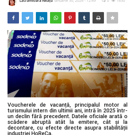
Lăcrămioara Neațu
Ianuarie 30, 2026 - 12:49
0
1630
Artă & Cultură
Sănătate
Turism
Voucherele de vacanță, principalul motor al
turismului intern din ultimii ani, intră în 2025 într-
un declin fără precedent. Datele oficiale arată o
scădere abruptă atât la emitere, cât și la
decontare, cu efecte directe asupra stabilității
industriei HoReCa.