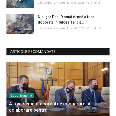
Lăcrămioara Neațu
Iulie 26, 2026
0
21
Nicușor Dan: O nouă dronă a fost
doborâtă în Tulcea; felicit...
Lăcrămioara Neațu
Iulie 26, 2026
0
20
ARTICOLE RECOMANDATE
Socio-Economic
A fost semnat acordul de cooperare și
colaborare pentru...