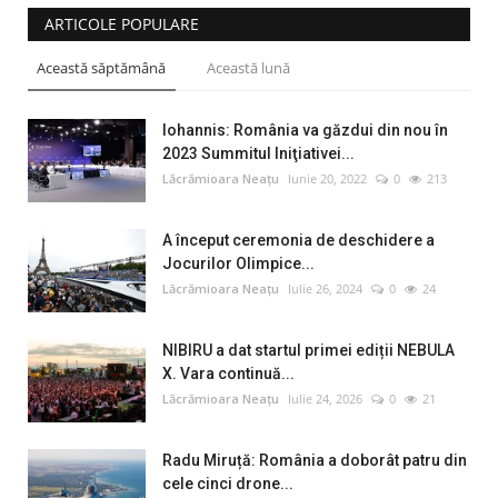
ARTICOLE POPULARE
Această săptămână
Această lună
Iohannis: România va găzdui din nou în
2023 Summitul Iniţiativei...
Lăcrămioara Neațu
Iunie 20, 2022
0
213
A început ceremonia de deschidere a
Jocurilor Olimpice...
Lăcrămioara Neațu
Iulie 26, 2024
0
24
NIBIRU a dat startul primei ediții NEBULA
X. Vara continuă...
Lăcrămioara Neațu
Iulie 24, 2026
0
21
Radu Miruță: România a doborât patru din
cele cinci drone...