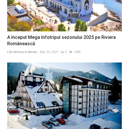
A început Mega Infotripul sezonului 2025 pe Riviera
Românească
Lăcrămioara Neațu
Mai 29, 2025
0
1496