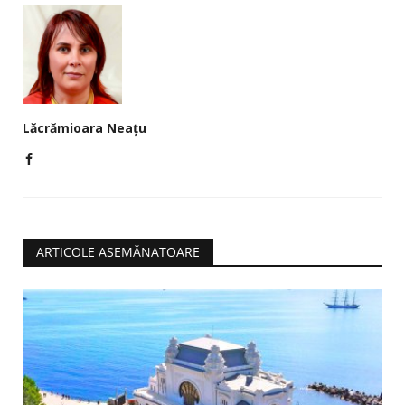
Lăcrămioara Neațu
ARTICOLE ASEMĂNATOARE