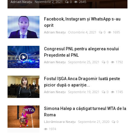
Adrian Neațu
Noiembrie 2, 2021
0
2645
Facebook, Instagram și WhatsApp s-au
oprit
Adrian Neațu
Octombrie 4, 2021
0
1695
Congresul PNL pentru alegerea noului
Preşedinte al PNL
Adrian Neațu
Septembrie 25, 2021
0
1792
Fostul IȘGA Anca Dragomir luată peste
picior după o apariție...
Adrian Neațu
Septembrie 19, 2021
0
1745
Simona Halep a câştigat turneul WTA de la
Roma
Lăcrămioara Neațu
Septembrie 21, 2020
0
1974