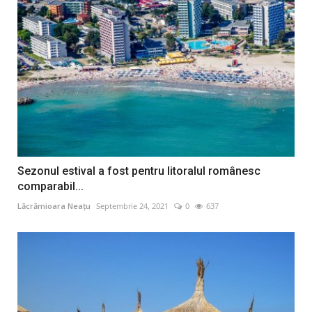
Sezonul estival a fost pentru litoralul românesc
comparabil...
Lăcrămioara Neațu
Septembrie 24, 2021
0
637