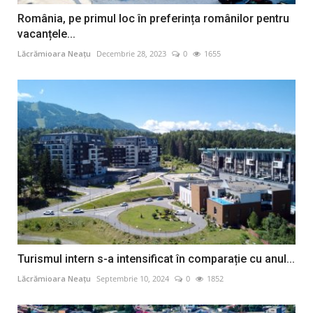
România, pe primul loc în preferința românilor pentru
vacanțele...
Lăcrămioara Neațu
Decembrie 28, 2023
0
1655
Turismul intern s-a intensificat în comparație cu anul...
Lăcrămioara Neațu
Septembrie 10, 2024
0
1852