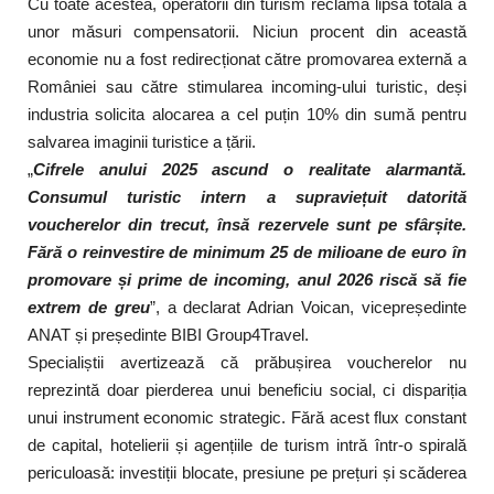
Cu toate acestea, operatorii din turism reclamă lipsa totală a
unor măsuri compensatorii. Niciun procent din această
economie nu a fost redirecționat către promovarea externă a
României sau către stimularea incoming-ului turistic, deși
industria solicita alocarea a cel puțin 10% din sumă pentru
salvarea imaginii turistice a țării.
„
Cifrele anului 2025 ascund o realitate alarmantă.
Consumul turistic intern a supraviețuit datorită
voucherelor din trecut, însă rezervele sunt pe sfârșite.
Fără o reinvestire de minimum 25 de milioane de euro în
promovare și prime de incoming, anul 2026 riscă să fie
extrem de greu
”, a declarat Adrian Voican, vicepreședinte
ANAT și președinte BIBI Group4Travel.
Specialiștii avertizează că prăbușirea voucherelor nu
reprezintă doar pierderea unui beneficiu social, ci dispariția
unui instrument economic strategic. Fără acest flux constant
de capital, hotelierii și agențiile de turism intră într-o spirală
periculoasă: investiții blocate, presiune pe prețuri și scăderea