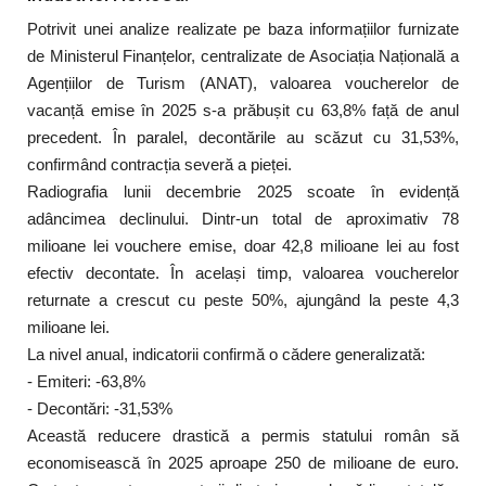
Potrivit unei analize realizate pe baza informațiilor furnizate
de Ministerul Finanțelor, centralizate de Asociația Națională a
Agențiilor de Turism (ANAT), valoarea voucherelor de
vacanță emise în 2025 s-a prăbușit cu 63,8% față de anul
precedent. În paralel, decontările au scăzut cu 31,53%,
confirmând contracția severă a pieței.
Radiografia lunii decembrie 2025 scoate în evidență
adâncimea declinului. Dintr-un total de aproximativ 78
milioane lei vouchere emise, doar 42,8 milioane lei au fost
efectiv decontate. În același timp, valoarea voucherelor
returnate a crescut cu peste 50%, ajungând la peste 4,3
milioane lei.
La nivel anual, indicatorii confirmă o cădere generalizată:
- Emiteri: -63,8%
- Decontări: -31,53%
Această reducere drastică a permis statului român să
economisească în 2025 aproape 250 de milioane de euro.