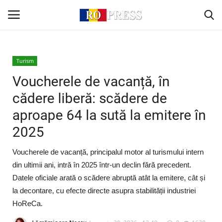
Conectare
Înregistrare
Turism
Voucherele de vacanță, în
Acasă
cădere liberă: scădere de
aproape 64 la sută la emitere în
Intern
2025
Extern
Voucherele de vacanță, principalul motor al turismului intern
Politică
din ultimii ani, intră în 2025 într-un declin fără precedent.
Datele oficiale arată o scădere abruptă atât la emitere, cât și
Socio-Economic
la decontare, cu efecte directe asupra stabilității industriei
HoReCa.
Monden