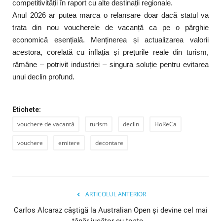
competitivității în raport cu alte destinații regionale.
Anul 2026 ar putea marca o relansare doar dacă statul va
trata din nou voucherele de vacanță ca pe o pârghie
economică esențială. Menținerea și actualizarea valorii
acestora, corelată cu inflația și prețurile reale din turism,
rămâne – potrivit industriei – singura soluție pentru evitarea
unui declin profund.
Etichete:
vouchere de vacantă
turism
declin
HoReCa
vouchere
emitere
decontare
ARTICOLUL ANTERIOR
Carlos Alcaraz câștigă la Australian Open și devine cel mai