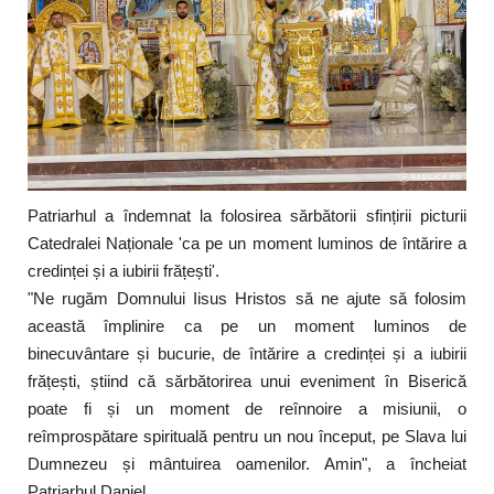
Patriarhul a îndemnat la folosirea sărbătorii sfințirii picturii
Catedralei Naționale 'ca pe un moment luminos de întărire a
credinței și a iubirii frățești'.
"Ne rugăm Domnului Iisus Hristos să ne ajute să folosim
această împlinire ca pe un moment luminos de
binecuvântare și bucurie, de întărire a credinței și a iubirii
frățești, știind că sărbătorirea unui eveniment în Biserică
poate fi și un moment de reînnoire a misiunii, o
reîmprospătare spirituală pentru un nou început, pe Slava lui
Dumnezeu și mântuirea oamenilor. Amin", a încheiat
Patriarhul Daniel.