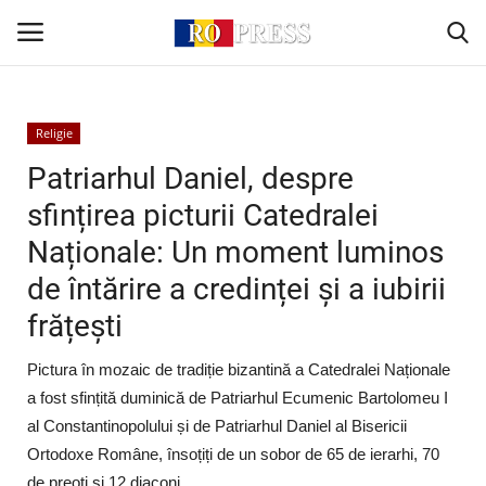
Conectare
Înregistrare
Religie
Patriarhul Daniel, despre
Acasă
sfințirea picturii Catedralei
Naționale: Un moment luminos
Intern
de întărire a credinței și a iubirii
Extern
frățești
Politică
Pictura în mozaic de tradiție bizantină a Catedralei Naționale
a fost sfințită duminică de Patriarhul Ecumenic Bartolomeu I
Socio-Economic
al Constantinopolului și de Patriarhul Daniel al Bisericii
Ortodoxe Române, însoțiți de un sobor de 65 de ierarhi, 70
Monden
de preoți și 12 diaconi.