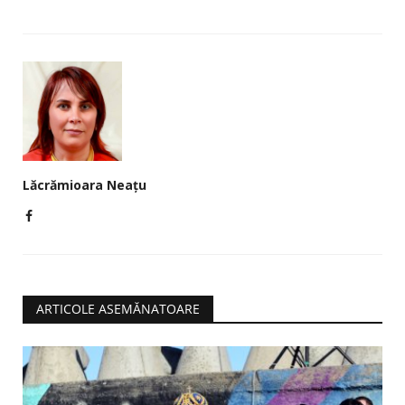
Lăcrămioara Neațu
ARTICOLE ASEMĂNATOARE