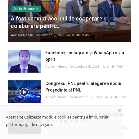
Socio-Economic
A fost semnat acordul de cooperare și
colaborare pentru...
Adrian Neațu
Noiembrie 2, 2021
0
2645
Facebook, Instagram și WhatsApp s-au
oprit
Adrian Neațu
Octombrie 4, 2021
0
1696
Congresul PNL pentru alegerea noului
Preşedinte al PNL
Adrian Neațu
Septembrie 25, 2021
0
1792
Fostul IȘGA Anca Dragomir luată peste
Acest site utilizează module cookies pentru a îmbunătății
picior după o apariție...
performanța de navigare.
Adrian Neațu
Septembrie 19, 2021
0
1745