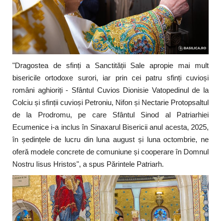
"Dragostea de sfinți a Sanctității Sale apropie mai mult
bisericile ortodoxe surori, iar prin cei patru sfinți cuvioși
români aghioriți - Sfântul Cuvios Dionisie Vatopedinul de la
Colciu și sfinții cuvioși Petroniu, Nifon și Nectarie Protopsaltul
de la Prodromu, pe care Sfântul Sinod al Patriarhiei
Ecumenice i-a inclus în Sinaxarul Bisericii anul acesta, 2025,
în ședințele de lucru din luna august și luna octombrie, ne
oferă modele concrete de comuniune și cooperare în Domnul
Nostru Iisus Hristos", a spus Părintele Patriarh.