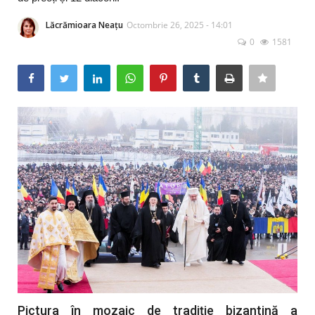
Artă & Cultură
Lăcrămioara Neațu
Octombrie 26, 2025 - 14:01
0
1581
Sănătate
Turism
Pictura în mozaic de tradiție bizantină a