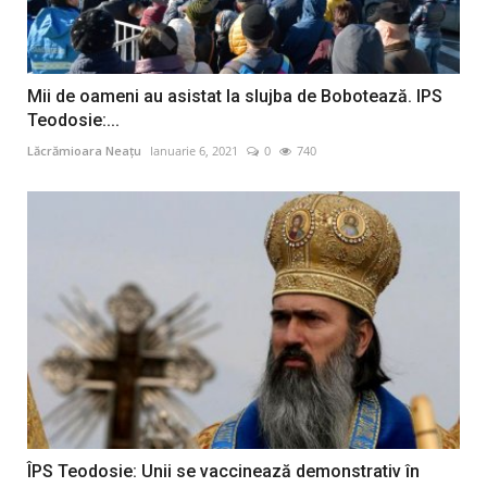
Mii de oameni au asistat la slujba de Bobotează. IPS
Teodosie:...
Lăcrămioara Neațu
Ianuarie 6, 2021
0
740
ÎPS Teodosie: Unii se vaccinează demonstrativ în