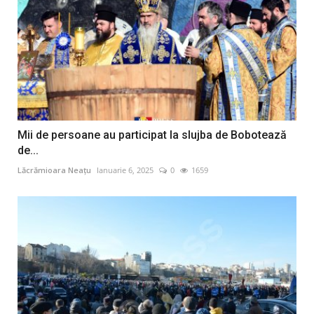
Mii de persoane au participat la slujba de Bobotează
de...
Lăcrămioara Neațu
Ianuarie 6, 2025
0
1659