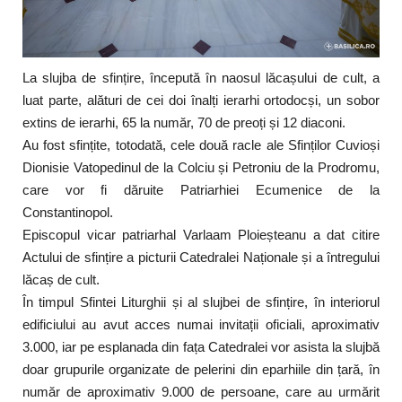
La slujba de sfințire, începută în naosul lăcașului de cult, a
luat parte, alături de cei doi înalți ierarhi ortodocși, un sobor
extins de ierarhi, 65 la număr, 70 de preoți și 12 diaconi.
Au fost sfințite, totodată, cele două racle ale Sfinților Cuvioși
Dionisie Vatopedinul de la Colciu și Petroniu de la Prodromu,
care vor fi dăruite Patriarhiei Ecumenice de la
Constantinopol.
Episcopul vicar patriarhal Varlaam Ploieșteanu a dat citire
Actului de sfințire a picturii Catedralei Naționale și a întregului
lăcaș de cult.
În timpul Sfintei Liturghii și al slujbei de sfințire, în interiorul
edificiului au avut acces numai invitații oficiali, aproximativ
3.000, iar pe esplanada din fața Catedralei vor asista la slujbă
doar grupurile organizate de pelerini din eparhiile din țară, în
număr de aproximativ 9.000 de persoane, care au urmărit