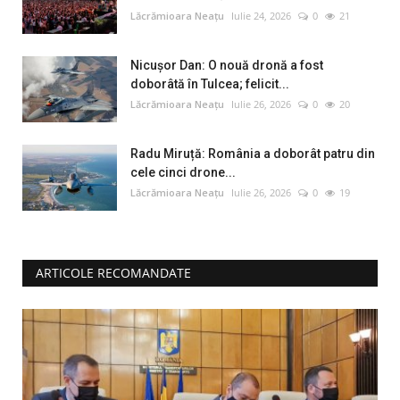
Lăcrămioara Neațu
Iulie 24, 2026
0
21
Nicușor Dan: O nouă dronă a fost
doborâtă în Tulcea; felicit...
Lăcrămioara Neațu
Iulie 26, 2026
0
20
Radu Miruță: România a doborât patru din
cele cinci drone...
Lăcrămioara Neațu
Iulie 26, 2026
0
19
ARTICOLE RECOMANDATE