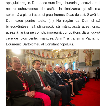
spațiului creștin. De aceea sunt firești bucuria și entuziasmul
nostru duhovnicesc de astăzi la finalizarea și sfințirea
solemnă a picturii acestui prea frumos lăcaș de cult. Slavă lui
Dumnezeu pentru toate. (...) Ne rugăm ca Domnul să
binecuvânteze, să sfințească, să mântuiască acest oraș,
această țară și pe voi toți, împreună cu rugătorii, dăruindu-vă
cere de folos pentru mântuire. Amin", a transmis Patriarhul
Ecumenic Bartolomeu al Constantinopolului.