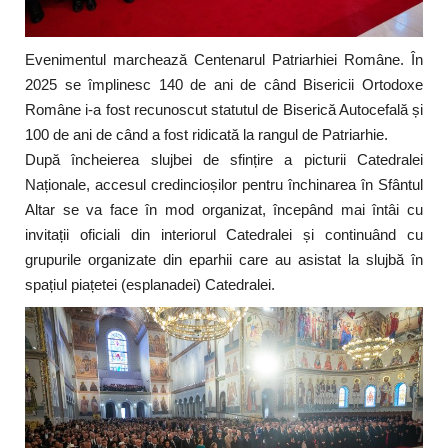
Evenimentul marchează Centenarul Patriarhiei Române. În
2025 se împlinesc 140 de ani de când Bisericii Ortodoxe
Române i-a fost recunoscut statutul de Biserică Autocefală și
100 de ani de când a fost ridicată la rangul de Patriarhie.
După încheierea slujbei de sfințire a picturii Catedralei
Naționale, accesul credincioșilor pentru închinarea în Sfântul
Altar se va face în mod organizat, începând mai întâi cu
invitații oficiali din interiorul Catedralei și continuând cu
grupurile organizate din eparhii care au asistat la slujbă în
spațiul piațetei (esplanadei) Catedralei.