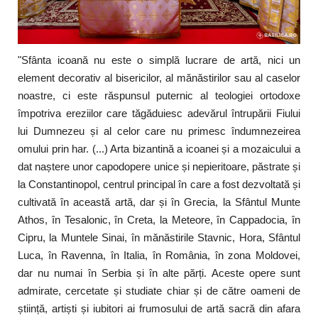
"Sfânta icoană nu este o simplă lucrare de artă, nici un
element decorativ al bisericilor, al mănăstirilor sau al caselor
noastre, ci este răspunsul puternic al teologiei ortodoxe
împotriva ereziilor care tăgăduiesc adevărul întrupării Fiului
lui Dumnezeu și al celor care nu primesc îndumnezeirea
omului prin har. (...) Arta bizantină a icoanei și a mozaicului a
dat naștere unor capodopere unice și nepieritoare, păstrate și
la Constantinopol, centrul principal în care a fost dezvoltată și
cultivată în această artă, dar și în Grecia, la Sfântul Munte
Athos, în Tesalonic, în Creta, la Meteore, în Cappadocia, în
Cipru, la Muntele Sinai, în mănăstirile Stavnic, Hora, Sfântul
Luca, în Ravenna, în Italia, în România, în zona Moldovei,
dar nu numai în Serbia și în alte părți. Aceste opere sunt
admirate, cercetate și studiate chiar și de către oameni de
știință, artiști și iubitori ai frumosului de artă sacră din afara