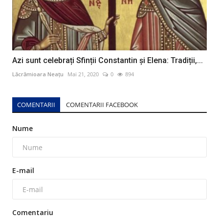
Azi sunt celebrați Sfinții Constantin și Elena: Tradiții,...
Lăcrămioara Neațu
Mai 21, 2020
0
894
COMENTARII
COMENTARII FACEBOOK
Nume
E-mail
Comentariu