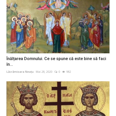
Înălțarea Domnului. Ce se spune că este bine să faci
în...
Lăcrămioara Neațu
Mai 28, 2020
0
982