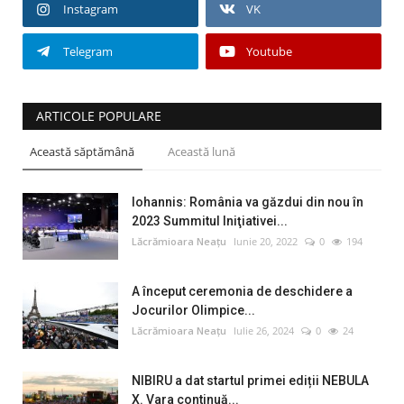
Instagram
VK
Telegram
Youtube
ARTICOLE POPULARE
Această săptămână
Această lună
Iohannis: România va găzdui din nou în
2023 Summitul Iniţiativei...
Lăcrămioara Neațu
Iunie 20, 2022
0
194
A început ceremonia de deschidere a
Jocurilor Olimpice...
Lăcrămioara Neațu
Iulie 26, 2024
0
24
NIBIRU a dat startul primei ediții NEBULA
X. Vara continuă...