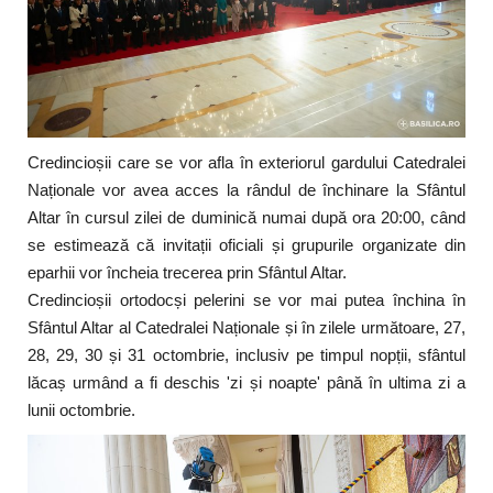
Credincioșii care se vor afla în exteriorul gardului Catedralei
Naționale vor avea acces la rândul de închinare la Sfântul
Altar în cursul zilei de duminică numai după ora 20:00, când
se estimează că invitații oficiali și grupurile organizate din
eparhii vor încheia trecerea prin Sfântul Altar.
Credincioșii ortodocși pelerini se vor mai putea închina în
Sfântul Altar al Catedralei Naționale și în zilele următoare, 27,
28, 29, 30 și 31 octombrie, inclusiv pe timpul nopții, sfântul
lăcaș urmând a fi deschis 'zi și noapte' până în ultima zi a
lunii octombrie.