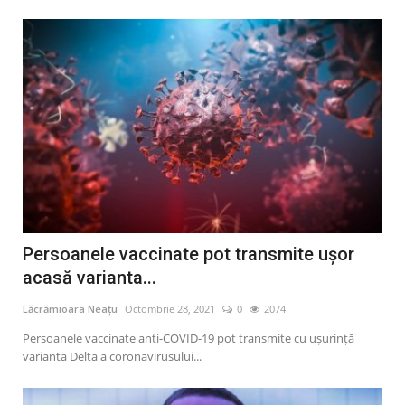
Persoanele vaccinate pot transmite uşor
acasă varianta...
Lăcrămioara Neațu
Octombrie 28, 2021
0
2074
Persoanele vaccinate anti-COVID-19 pot transmite cu uşurinţă
varianta Delta a coronavirusului...