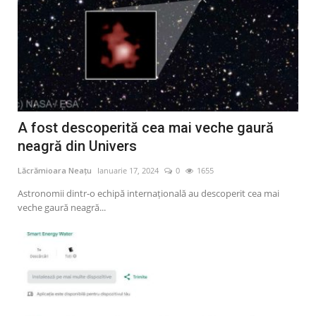
A fost descoperită cea mai veche gaură
neagră din Univers
Lăcrămioara Neațu
Ianuarie 17, 2024
0
1655
Astronomii dintr-o echipă internaţională au descoperit cea mai
veche gaură neagră...