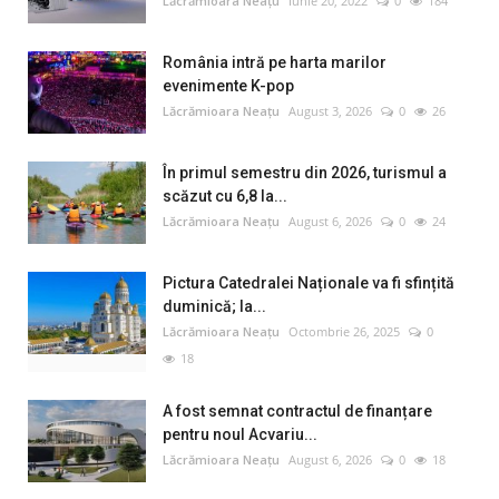
Lăcrămioara Neațu
Iunie 20, 2022
0
184
România intră pe harta marilor
evenimente K-pop
Lăcrămioara Neațu
August 3, 2026
0
26
În primul semestru din 2026, turismul a
scăzut cu 6,8 la...
Lăcrămioara Neațu
August 6, 2026
0
24
Pictura Catedralei Naționale va fi sfințită
duminică; la...
Lăcrămioara Neațu
Octombrie 26, 2025
0
18
A fost semnat contractul de finanțare
pentru noul Acvariu...
Lăcrămioara Neațu
August 6, 2026
0
18