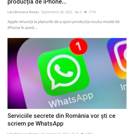
producția de iPhone...
Lăcrămioara Neațu
Septembrie 28, 2022
0
1716
Apple renunță la planurile de a spori producția noului model de
iPhone în acest...
Serviciile secrete din România vor ști ce
scriem pe WhatsApp
Lăcrămioara Neațu
Decembrie 9, 2021
0
1757