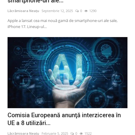
smartphone-uri ale...
Artă & Cultură
Lăcrămioara Neațu
Septembrie 12, 2025
0
1290
Apple a lansat cea mai nouă gamă de smartphone-uri ale sale,
Sănătate
iPhone 17. Lineup-ul...
Turism
Comisia Europeană anunţă interzicerea în
UE a 8 utilizări...
Lăcrămioara Neațu
Februarie 5, 2025
0
1522