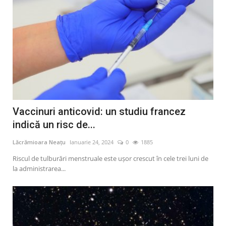
Vaccinuri anticovid: un studiu francez
indică un risc de...
Lăcrămioara Neațu
Ianuarie 24, 2024
0
1885
Riscul de tulburări menstruale este uşor crescut în cele trei luni de
la administrarea...