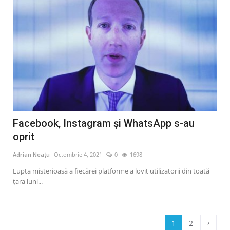
Facebook, Instagram și WhatsApp s-au
oprit
Adrian Neațu
Octombrie 4, 2021
0
1698
Lupta misterioasă a fiecărei platforme a lovit utilizatorii din toată
țara luni...
›
1
2