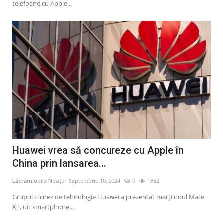
telefoane cu Apple...
Huawei vrea să concureze cu Apple în
China prin lansarea...
Lăcrămioara Neațu
Septembrie 10, 2024
0
1862
Grupul chinez de tehnologie Huawei a prezentat marţi noul Mate
XT, un smartphone...