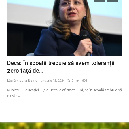
Deca: În şcoală trebuie să avem toleranţă
Mi
zero faţă de...
ce
Lăcrămioara Neațu
Ianuarie 15, 2024
0
1605
Lăcr
i,
Ministrul Educaţiei, Ligia Deca, a afirmat, luni, că în şcoală trebuie să
Mini
existe...
cond