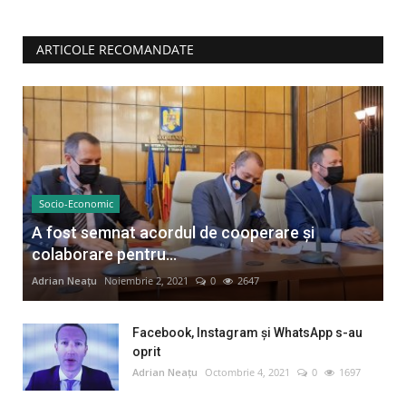
ARTICOLE RECOMANDATE
Socio-Economic
A fost semnat acordul de cooperare și
colaborare pentru...
Adrian Neațu
Noiembrie 2, 2021
0
2647
Facebook, Instagram și WhatsApp s-au
oprit
Adrian Neațu
Octombrie 4, 2021
0
1697