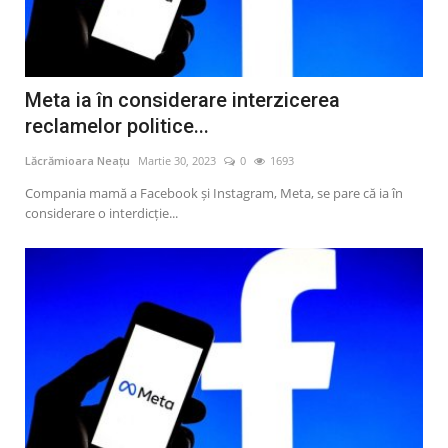
Meta ia în considerare interzicerea
reclamelor politice...
Lăcrămioara Neațu
Martie 30, 2023
0
1693
Compania mamă a Facebook și Instagram, Meta, se pare că ia în
considerare o interdicție...