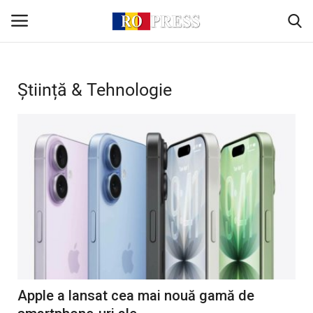
Conectare
Înregistrare
Știință & Tehnologie
Acasă
Intern
Extern
Politică
Socio-Economic
Apple a lansat cea mai nouă gamă de
Monden