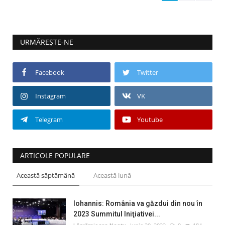
URMĂREȘTE-NE
Facebook
Twitter
Instagram
VK
Telegram
Youtube
ARTICOLE POPULARE
Această săptămână
Această lună
Iohannis: România va găzdui din nou în
2023 Summitul Iniţiativei...