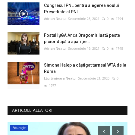
Congresul PNL pentru alegerea noului
Preşedinte al PNL
Adrian Neațu
Septembrie 25, 2021
0
1794
Fostul IȘGA Anca Dragomir luată peste
picior după o apariție...
Adrian Neațu
Septembrie 19, 2021
0
1748
Simona Halep a câştigat turneul WTA de la
Roma
Lăcrămioara Neațu
Septembrie 21, 2020
0
1977
ARTICOLE ALEATORII
Educație
M