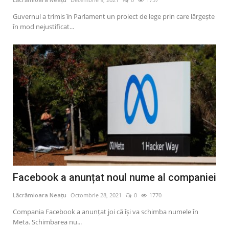
Guvernul a trimis în Parlament un proiect de lege prin care lărgește
în mod nejustificat...
Facebook a anunțat noul nume al companiei
Lăcrămioara Neațu
Octombrie 28, 2021
0
1770
Compania Facebook a anunţat joi că îşi va schimba numele în
Meta. Schimbarea nu...