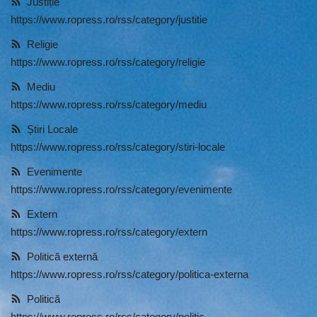
Justiție
https://www.ropress.ro/rss/category/justitie
Artă & Cultură
Religie
Sănătate
https://www.ropress.ro/rss/category/religie
Mediu
Turism
https://www.ropress.ro/rss/category/mediu
Știri Locale
https://www.ropress.ro/rss/category/stiri-locale
Evenimente
https://www.ropress.ro/rss/category/evenimente
Extern
https://www.ropress.ro/rss/category/extern
Politică externă
https://www.ropress.ro/rss/category/politica-externa
Politică
https://www.ropress.ro/rss/category/politic