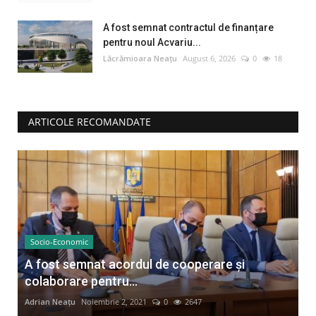
A fost semnat contractul de finanțare
pentru noul Acvariu...
Lăcrămioara Neațu
August 6, 2026
0
18
ARTICOLE RECOMANDATE
Socio-Economic
A fost semnat acordul de cooperare și
colaborare pentru...
Adrian Neațu
Noiembrie 2, 2021
0
2647