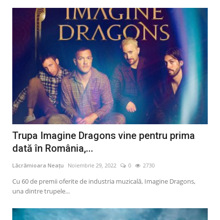
Trupa Imagine Dragons vine pentru prima
dată în România,...
Lăcrămioara Neațu
Noiembrie 29, 2022
0
2730
Cu 60 de premii oferite de industria muzicală, Imagine Dragons,
una dintre trupele...