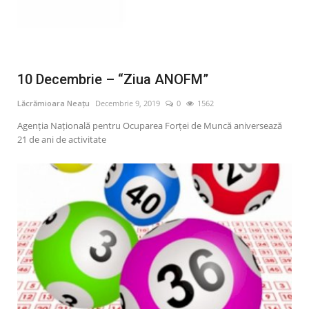
10 Decembrie – “Ziua ANOFM”
Lăcrămioara Neațu
Decembrie 9, 2019
0
1562
Agenţia Naţională pentru Ocuparea Forţei de Muncă aniversează
21 de ani de activitate