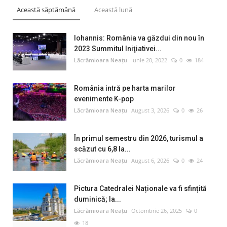
Această săptămână
Această lună
Iohannis: România va găzdui din nou în
2023 Summitul Iniţiativei...
Lăcrămioara Neațu
Iunie 20, 2022
0
184
România intră pe harta marilor
evenimente K-pop
Lăcrămioara Neațu
August 3, 2026
0
26
În primul semestru din 2026, turismul a
scăzut cu 6,8 la...
Lăcrămioara Neațu
August 6, 2026
0
24
Pictura Catedralei Naționale va fi sfințită
duminică; la...
Lăcrămioara Neațu
Octombrie 26, 2025
0
18