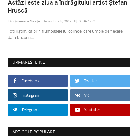
Astăzi este ziua a îndrăgitului artist Ștefan
Hruscă
Lăcrămioara Neațu
Decembrie 8, 2019
0
1421
Toți îl știm, că prin frumoasele lui colinde, care umple de fiecare
dată bucuria...
URMĂREȘTE-NE
Facebook
Twitter
Instagram
VK
Telegram
Youtube
ARTICOLE POPULARE