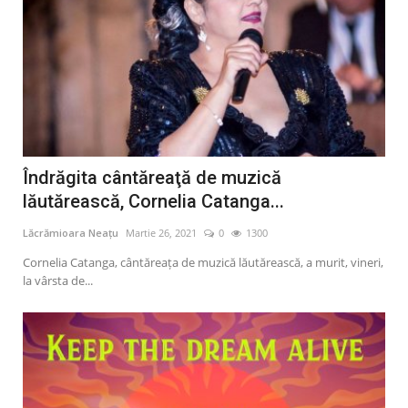
Îndrăgita cântăreaţă de muzică
lăutărească, Cornelia Catanga...
Lăcrămioara Neațu
Martie 26, 2021
0
1300
Cornelia Catanga, cântăreața de muzică lăutărească, a murit, vineri,
la vârsta de...