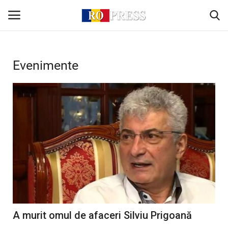
Conectare
Înregistrare
Evenimente
Acasă
Intern
Extern
Politică
Socio-Economic
A murit omul de afaceri Silviu Prigoană
Monden