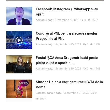
Facebook, Instagram și WhatsApp s-au
oprit
Adrian Neațu
Octombrie 4, 2021
0
1697
Congresul PNL pentru alegerea noului
Preşedinte al PNL
Adrian Neațu
Septembrie 25, 2021
0
1794
Fostul IȘGA Anca Dragomir luată peste
picior după o apariție...
Adrian Neațu
Septembrie 19, 2021
0
1748
Simona Halep a câştigat turneul WTA de la
Roma
Lăcrămioara Neațu
Septembrie 21, 2020
0
1977