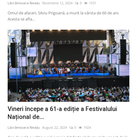
Lăcrămioara Neațu
Noiembrie 12, 2024
0
1531
Artă & Cultură
Omul de afaceri, Silviu Prigoană, a murit la vârsta de 60 de ani.
Acesta se afla...
Sănătate
Turism
Vineri începe a 61-a ediție a Festivalului
Național de...
Lăcrămioara Neațu
August 22, 2024
0
1924