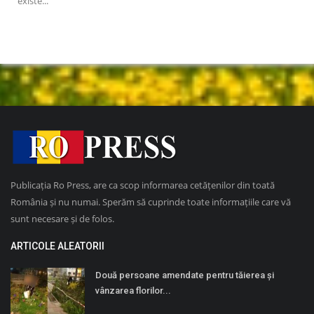
existe...
cond
Publicația Ro Press, are ca scop informarea cetățenilor din toată
România și nu numai. Sperăm să cuprinde toate informațiile care vă
sunt necesare și de folos.
ARTICOLE ALEATORII
Două persoane amendate pentru tăierea și
vânzarea florilor...