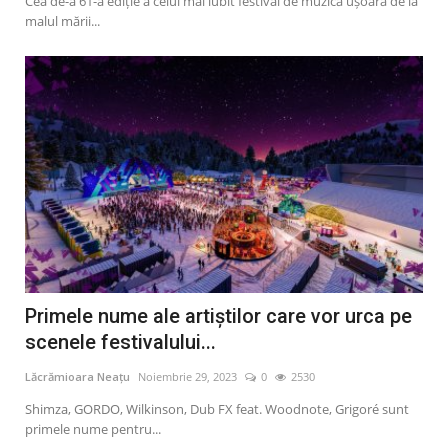
Cea de-a 61-a ediție a celui mai iubit festival de muzică ușoară de la
malul mării...
Primele nume ale artiștilor care vor urca pe
scenele festivalului...
Lăcrămioara Neațu
Noiembrie 29, 2023
0
2530
Shimza, GORDO, Wilkinson, Dub FX feat. Woodnote, Grigoré sunt
primele nume pentru...