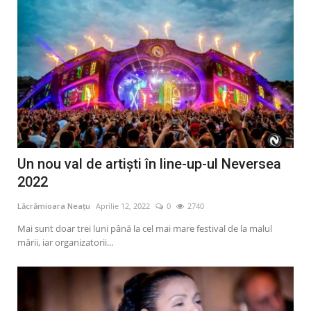
Un nou val de artiști în line-up-ul Neversea
2022
Lăcrămioara Neațu
Aprilie 12, 2022
0
2740
Mai sunt doar trei luni până la cel mai mare festival de la malul
mării, iar organizatorii...