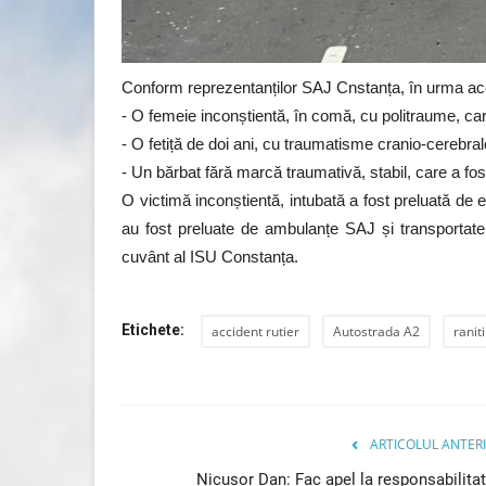
Actorul Ion Dichiseanu a fost 
Conform reprezentanților SAJ Cnstanța, în urma acc
din spital
- O femeie inconștientă, în comă, cu politraume, care
Lăcrămioara Neațu
Ianuarie 4, 2021
0
1307
- O fetiță de doi ani, cu traumatisme cranio-cerebrale
Actorul Ion Dichiseanu a fost externat din spita
- Un bărbat fără marcă traumativă, stabil, care a fost
amiază. Acesta a trecut...
O victimă inconștientă, intubată a fost preluată de
au fost preluate de ambulanțe SAJ și transportat
cuvânt al ISU Constanța.
Etichete:
accident rutier
Autostrada A2
raniti
ARTICOLUL ANTER
Nicușor Dan: Fac apel la responsabilita