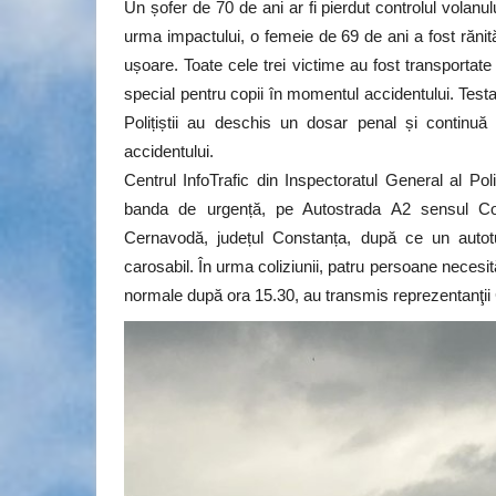
Un șofer de 70 de ani ar fi pierdut controlul volanulu
urma impactului, o femeie de 69 de ani a fost rănită 
ușoare. Toate cele trei victime au fost transportate 
special pentru copii în momentul accidentului. Testar
Polițiștii au deschis un dosar penal și continuă 
accidentului.
Centrul InfoTrafic din Inspectoratul General al Pol
banda de urgență, pe Autostrada A2 sensul Cons
Cernavodă, județul Constanța, după ce un autot
carosabil. În urma coliziunii, patru persoane necesită
normale după ora 15.30, au transmis reprezentanţii C