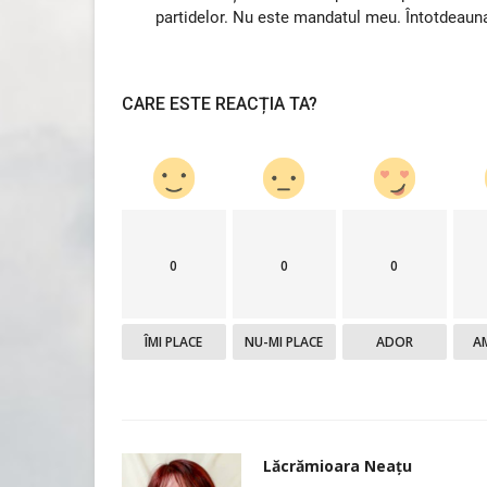
partidelor. Nu este mandatul meu. Întotdeauna
CARE ESTE REACȚIA TA?
0
0
0
ÎMI PLACE
NU-MI PLACE
ADOR
A
Lăcrămioara Neațu