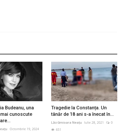
lia Budeanu, una
Tragedie la Constanța. Un
e mai cunoscute
tânăr de 18 ani s-a înecat în...
re...
Lăcrămioara Neațu
Iulie 28, 2021
0
eațu
Octombrie 19, 2024
651