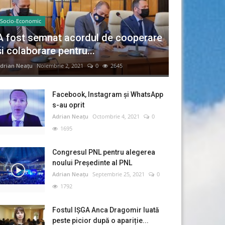
Socio-Economic
A fost semnat acordul de cooperare
și colaborare pentru...
drian Neațu
Noiembrie 2, 2021
0
2645
Facebook, Instagram și WhatsApp
s-au oprit
Adrian Neațu
Octombrie 4, 2021
0
1695
Congresul PNL pentru alegerea
noului Preşedinte al PNL
Adrian Neațu
Septembrie 25, 2021
0
1792
Fostul IȘGA Anca Dragomir luată
peste picior după o apariție...