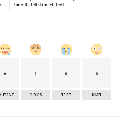
...
turiștii străini înregistrați...
0
0
0
0
MUZANT
FURIOS
TRIST
UIMIT