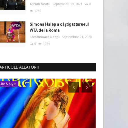
Adrian Neațu
Septembrie 19, 2021
0
1745
Simona Halep a câştigat turneul
WTA de la Roma
Lăcrămioara Neațu
Septembrie 21, 2020
0
1974
ARTICOLE ALEATORII
Life & Style
Religie