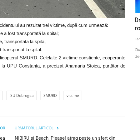
externat
Aproximativ 98,6 la sută dintre
D
identului au rezultat trei victime, după cum urmează:
profesorii titulari rămân...
ro
 a fost transportată la spital;
Lăcrămioara Neațu
August 22, 2025
0
1625
Lă
, transportată la spital;
l luni după-
Aproximativ 98,6% dintre profesorii titulari rămân în
Ziu
 transportat la spital.
aceleași unități școlare,...
de
 elicopterul SMURD. Celelalte 2 victime conștiente, cooperante
e la UPU Constanța, a precizat Anamaria Stoica, purtător de
ISU Dobrogea
SMURD
victime
IOR
URMĂTORUL ARTICOL
tea
NIBIRU și Beach, Please! atrag peste un sfert din