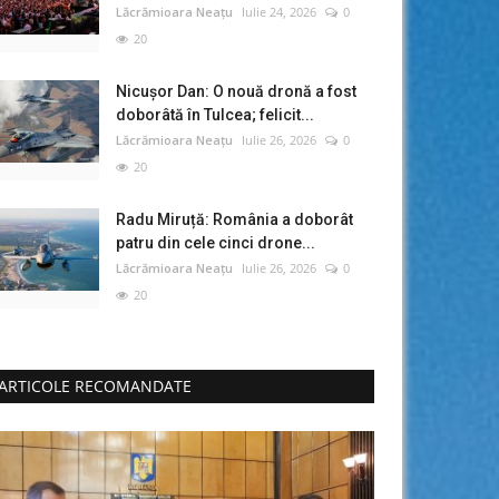
Lăcrămioara Neațu
Iulie 24, 2026
0
20
Nicușor Dan: O nouă dronă a fost
doborâtă în Tulcea; felicit...
Lăcrămioara Neațu
Iulie 26, 2026
0
20
Radu Miruță: România a doborât
patru din cele cinci drone...
Lăcrămioara Neațu
Iulie 26, 2026
0
20
ARTICOLE RECOMANDATE