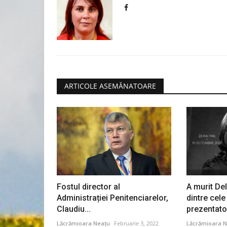
ARTICOLE ASEMĂNATOARE
Fostul director al
A murit De
Administrației Penitenciarelor,
dintre cel
Claudiu...
prezentatoa
Lăcrămioara Neațu
Februarie 3, 2022
Lăcrămioara N