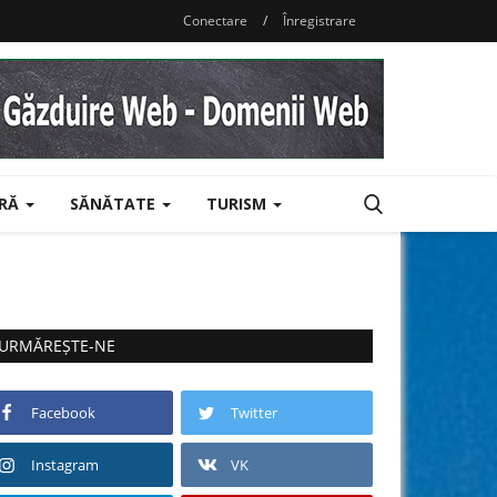
Conectare
/
Înregistrare
URĂ
SĂNĂTATE
TURISM
URMĂREȘTE-NE
Facebook
Twitter
Instagram
VK