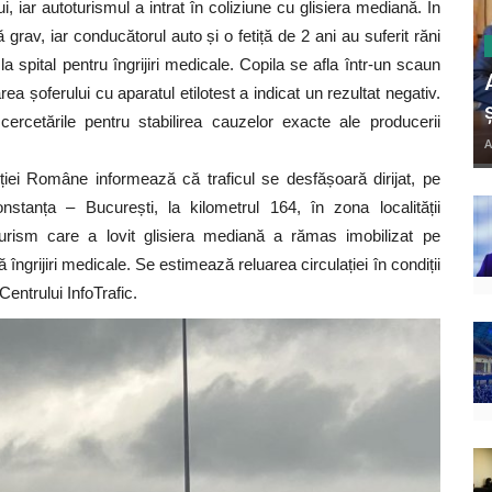
i, iar autoturismul a intrat în coliziune cu glisiera mediană. În
grav, iar conducătorul auto și o fetiță de 2 ani au suferit răni
la spital pentru îngrijiri medicale. Copila se afla într-un scaun
ea șoferului cu aparatul etilotest a indicat un rezultat negativ.
cercetările pentru stabilirea cauzelor exacte ale producerii
A
iției Române informează că traficul se desfășoară dirijat, pe
tanța – București, la kilometrul 164, în zona localității
urism care a lovit glisiera mediană a rămas imobilizat pe
 îngrijiri medicale. Se estimează reluarea circulației în condiții
entrului InfoTrafic.