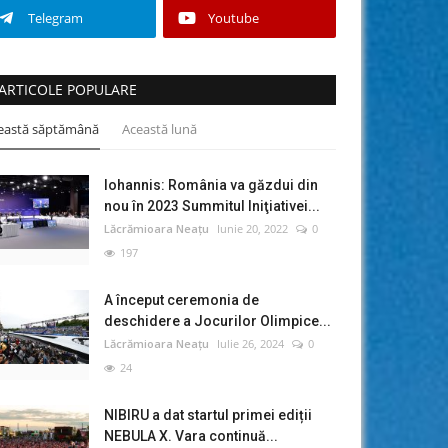
Telegram
Youtube
ARTICOLE POPULARE
eastă săptămână
Această lună
Iohannis: România va găzdui din
nou în 2023 Summitul Iniţiativei...
Lăcrămioara Neațu
Iunie 20, 2022
0
197
A început ceremonia de
deschidere a Jocurilor Olimpice...
Lăcrămioara Neațu
Iulie 26, 2024
0
24
NIBIRU a dat startul primei ediții
NEBULA X. Vara continuă...