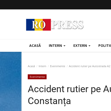
ACASĂ
INTERN
EXTERN
POLIT
Acasă
Intern
Evenimente
Accident rutier pe Autostrada A2
Evenimente
Accident rutier pe 
Constanța