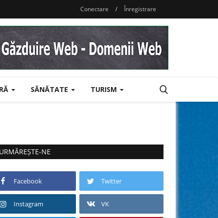
Conectare
/
Înregistrare
URĂ
SĂNĂTATE
TURISM
URMĂREȘTE-NE
Facebook
Twitter
Instagram
VK