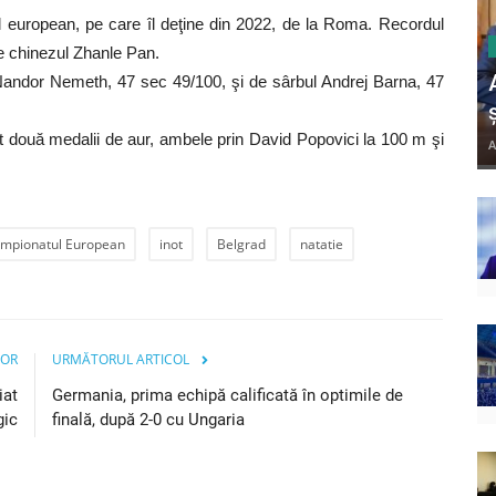
l european, pe care îl deţine din 2022, de la Roma. Recordul
de chinezul Zhanle Pan.
andor Nemeth, 47 sec 49/100, şi de sârbul Andrej Barna, 47
două medalii de aur, ambele prin David Popovici la 100 m şi
A
mpionatul European
inot
Belgrad
natatie
IOR
URMĂTORUL ARTICOL
iat
Germania, prima echipă calificată în optimile de
gic
finală, după 2-0 cu Ungaria