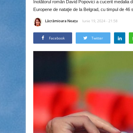
Înotătorul român David Popovici a cucerit medalia d
Europene de nataţie de la Belgrad, cu timpul de 46 
Lăcrămioara Neațu
Iunie 19, 2024 - 21:58
Facebook
Twitter