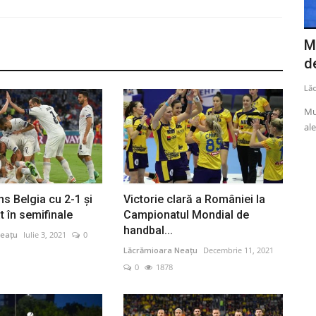
nat de
Cazurile de COVID-19 continuă să
M
crească în România. Peste...
de
Lăcrămioara Neațu
August 6, 2024
0
2164
Lă
alaureat 2026
Institutul Naţional de Sănătate Publică (INSP) a informat,
Mun
marţi, că, în perioada...
ale
ins Belgia cu 2-1 şi
Victorie clară a României la
at în semifinale
Campionatul Mondial de
handbal...
eațu
Iulie 3, 2021
0
Lăcrămioara Neațu
Decembrie 11, 2021
0
1878