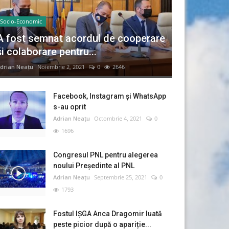
Socio-Economic
A fost semnat acordul de cooperare
și colaborare pentru...
drian Neațu
Noiembrie 2, 2021
0
2646
Facebook, Instagram și WhatsApp
s-au oprit
Adrian Neațu
Octombrie 4, 2021
0
1696
Congresul PNL pentru alegerea
noului Preşedinte al PNL
Adrian Neațu
Septembrie 25, 2021
0
1793
Fostul IȘGA Anca Dragomir luată
peste picior după o apariție...