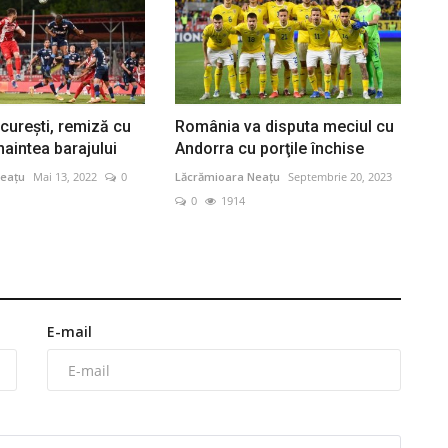
urești, remiză cu
România va disputa meciul cu
aintea barajului
Andorra cu porţile închise
eațu
Mai 13, 2022
0
Lăcrămioara Neațu
Septembrie 20, 2023
0
1914
E-mail