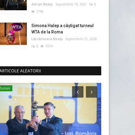
Adrian Neațu
Septembrie 19, 2021
0
1746
Simona Halep a câştigat turneul
WTA de la Roma
Lăcrămioara Neațu
Septembrie 21, 2020
0
1974
ARTICOLE ALEATORII
Turism
Știință & Tehnolog