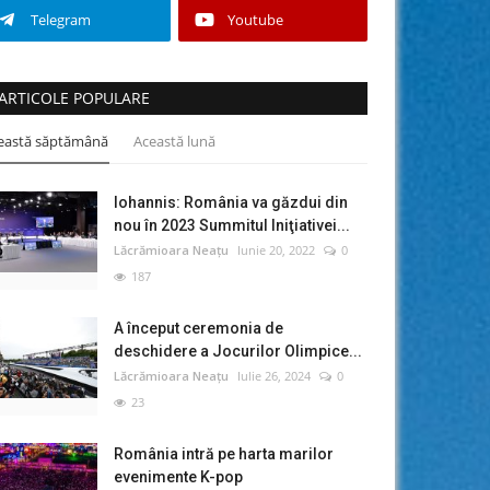
Telegram
Youtube
ARTICOLE POPULARE
eastă săptămână
Această lună
Iohannis: România va găzdui din
nou în 2023 Summitul Iniţiativei...
Lăcrămioara Neațu
Iunie 20, 2022
0
187
A început ceremonia de
deschidere a Jocurilor Olimpice...
Lăcrămioara Neațu
Iulie 26, 2024
0
23
România intră pe harta marilor
evenimente K-pop