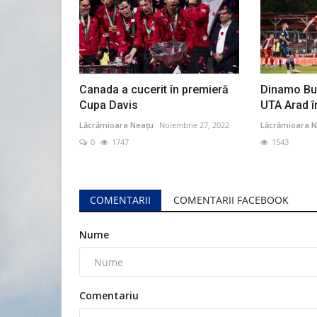
Canada a cucerit în premieră
Dinamo Buc
Cupa Davis
UTA Arad în
Lăcrămioara Neațu
Noiembrie 27, 2022
Lăcrămioara N
0
1747
1543
COMENTARII
COMENTARII FACEBOOK
Nume
Comentariu