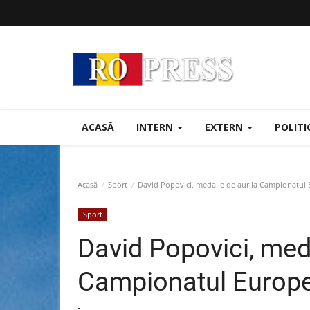
ACASĂ
INTERN
EXTERN
POLIT
Acasă
Sport
David Popovici, medalie de aur la Campionatul 
Sport
David Popovici, meda
Campionatul Europea