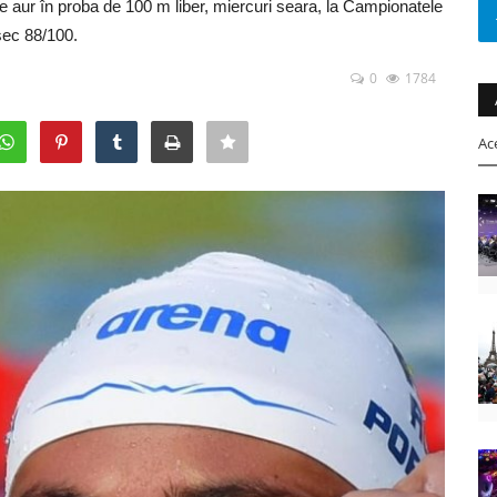
e aur în proba de 100 m liber, miercuri seara, la Campionatele
sec 88/100.
0
1784
Ac