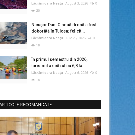
Lăcrămioara Neațu
August 3, 2026
0
20
Nicușor Dan: O nouă dronă a fost
doborâtă în Tulcea; felicit...
Lăcrămioara Neațu
Iulie 26, 2026
0
18
În primul semestru din 2026,
turismul a scăzut cu 6,8 la...
Lăcrămioara Neațu
August 6, 2026
0
18
ARTICOLE RECOMANDATE