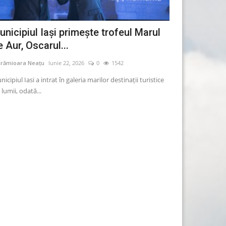
unicipiul Iaşi primeşte trofeul Marul
Dacia prezint
 Aur, Oscarul...
comercializat
crămioara Neațu
Iunie 22, 2026
0
1542
Lăcrămioara Neațu
icipiul Iasi a intrat în galeria marilor destinaţii turistice
Producătorul auto 
 lumii, odată...
care va fi comerciali