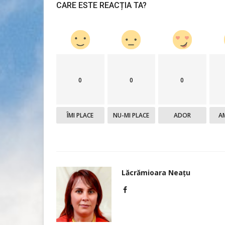
CARE ESTE REACȚIA TA?
0
0
0
ÎMI PLACE
NU-MI PLACE
ADOR
A
Educație
Lăcrămioara Neațu