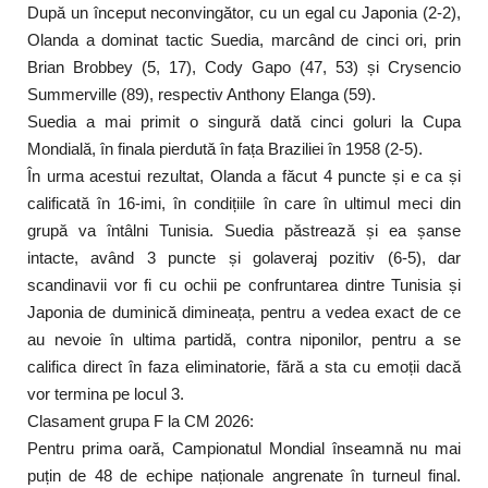
După un început neconvingător, cu un egal cu Japonia (2-2),
Olanda a dominat tactic Suedia, marcând de cinci ori, prin
Brian Brobbey (5, 17), Cody Gapo (47, 53) și Crysencio
Summerville (89), respectiv Anthony Elanga (59).
Suedia a mai primit o singură dată cinci goluri la Cupa
Mondială, în finala pierdută în fața Braziliei în 1958 (2-5).
În urma acestui rezultat, Olanda a făcut 4 puncte și e ca și
calificată în 16-imi, în condițiile în care în ultimul meci din
grupă va întâlni Tunisia. Suedia păstrează și ea șanse
intacte, având 3 puncte și golaveraj pozitiv (6-5), dar
scandinavii vor fi cu ochii pe confruntarea dintre Tunisia și
Japonia de duminică dimineața, pentru a vedea exact de ce
au nevoie în ultima partidă, contra niponilor, pentru a se
califica direct în faza eliminatorie, fără a sta cu emoții dacă
vor termina pe locul 3.
Clasament grupa F la CM 2026:
Pentru prima oară, Campionatul Mondial înseamnă nu mai
puțin de 48 de echipe naționale angrenate în turneul final.