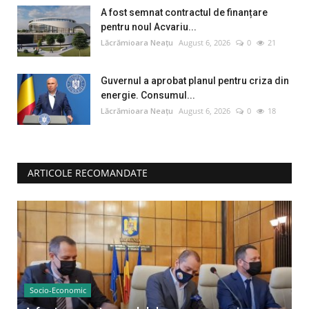
A fost semnat contractul de finanțare
pentru noul Acvariu...
Lăcrămioara Neațu
August 6, 2026
0
21
Guvernul a aprobat planul pentru criza din
energie. Consumul...
Lăcrămioara Neațu
August 6, 2026
0
18
ARTICOLE RECOMANDATE
Socio-Economic