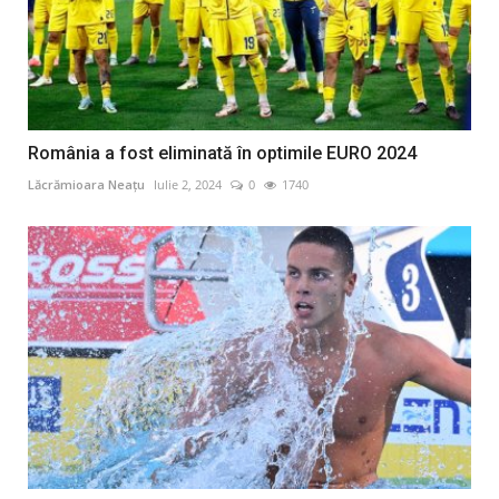
România a fost eliminată în optimile EURO 2024
Lăcrămioara Neațu
Iulie 2, 2024
0
1740