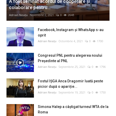
A fost semnat acordul de cooperare și
colaborare pentru...
Adrian Neațu
Noiembrie 2, 2021
0
2648
Facebook, Instagram și WhatsApp s-au
oprit
Adrian Neațu
Octombrie 4, 2021
0
1700
Congresul PNL pentru alegerea noului
Preşedinte al PNL
Adrian Neațu
Septembrie 25, 2021
0
1796
Fostul IȘGA Anca Dragomir luată peste
picior după o apariție...
Adrian Neațu
Septembrie 19, 2021
0
1750
Simona Halep a câştigat turneul WTA de la
Roma