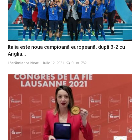
Italia este noua campioană europeană, după 3-2 cu
Anglia...
Lăcrămioara Neațu
Iulie 12, 2021
0
732