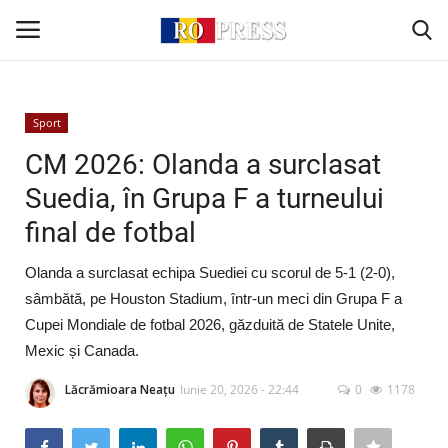
Conectare
Înregistrare
Sport
CM 2026: Olanda a surclasat
Acasă
Suedia, în Grupa F a turneului
final de fotbal
Intern
Olanda a surclasat echipa Suediei cu scorul de 5-1 (2-0),
Extern
sâmbătă, pe Houston Stadium, într-un meci din Grupa F a
Cupei Mondiale de fotbal 2026, găzduită de Statele Unite,
Politică
Mexic și Canada.
Socio-Economic
Lăcrămioara Neațu
Iunie 20, 2026 - 22:44
0
1178
Monden