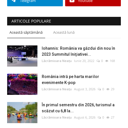
Telegram
Youtube
ARTICOLE POPULARE
Această săptămână
Această lună
Iohannis: România va găzdui din nou în
2023 Summitul Iniţiativei...
Lăcrămioara Neațu
Iunie 20, 2022
0
168
România intră pe harta marilor
evenimente K-pop
Lăcrămioara Neațu
August 3, 2026
0
29
În primul semestru din 2026, turismul a
scăzut cu 6,8 la...
Lăcrămioara Neațu
August 6, 2026
0
27