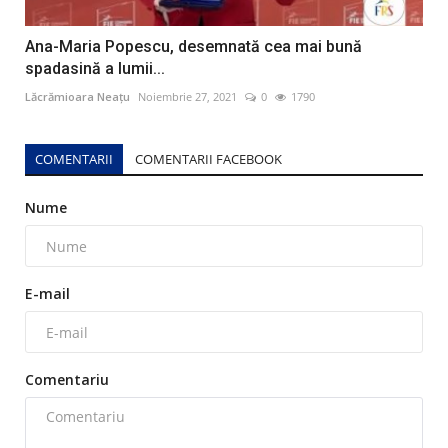
Ana-Maria Popescu, desemnată cea mai bună
spadasină a lumii...
Lăcrămioara Neațu
Noiembrie 27, 2021
0
1790
COMENTARII
COMENTARII FACEBOOK
Nume
E-mail
Comentariu