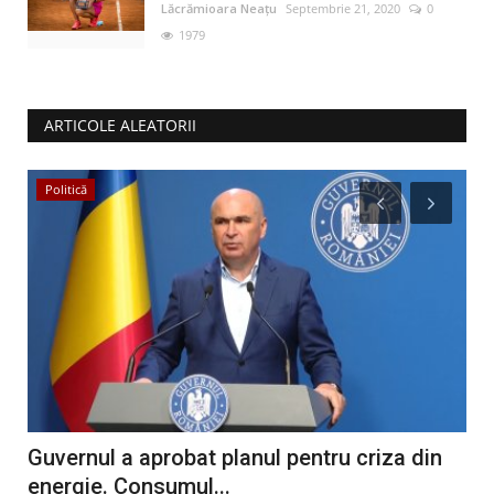
Lăcrămioara Neațu
Septembrie 21, 2020
0
1979
ARTICOLE ALEATORII
Politică
Ș
u
Guvernul a aprobat planul pentru criza din
Va
energie. Consumul...
ind