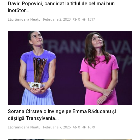
David Popovici, candidat la titlul de cel mai bun
înotător...
Lăcrămioara Neațu
Februarie 2, 2023
0
1517
Sorana Cîrstea o învinge pe Emma Răducanu și
câștigă Transylvania...
Lăcrămioara Neațu
Februarie 7, 2026
0
1679