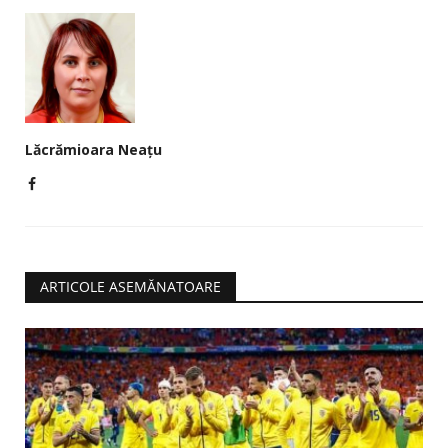
Lăcrămioara Neațu
ARTICOLE ASEMĂNATOARE