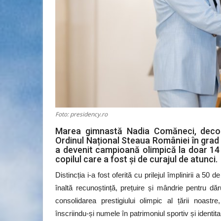
Foto: presidency.ro
Marea gimnastă Nadia Comăneci, decor
Ordinul Național Steaua României în grad
a devenit campioană olimpică la doar 14 
copilul care a fost și de curajul de atunci.
Distincția i-a fost oferită cu prilejul împlinirii a 5
înaltă recunoștință, prețuire și mândrie pentru dăr
consolidarea prestigiului olimpic al țării noastr
înscriindu-și numele în patrimoniul sportiv și identit