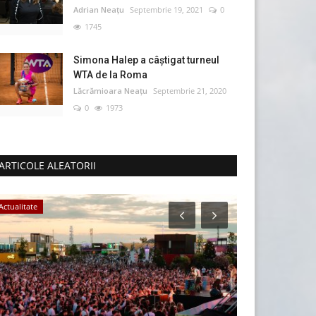
Adrian Neațu
Septembrie 19, 2021
0
1745
Simona Halep a câştigat turneul
WTA de la Roma
Lăcrămioara Neațu
Septembrie 21, 2020
0
1973
ARTICOLE ALEATORII
Actualitate
Evenimente