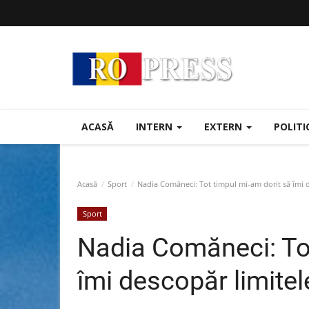
ACASĂ
INTERN
EXTERN
POLIT
Acasă
Sport
Nadia Comăneci: Tot timpul mi-am dorit să îmi d
Sport
Nadia Comăneci: Tot
îmi descopăr limitel