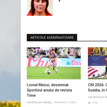
ARTICOLE ASEMĂNATOARE
Lionel Messi, desemnat
CM 2026: O
Sportivul anului de revista
Suedia, în 
Time
Lăcrămioara N
Lăcrămioara Neațu
Decembrie 5, 2023
1174