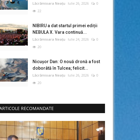
Lăcrămioara Neațu
Iulie 26, 2026
0
22
NIBIRU a dat startul primei ediții
NEBULA X. Vara continuă...
Lăcrămioara Neațu
Iulie 24, 2026
0
20
Nicușor Dan: O nouă dronă a fost
doborâtă în Tulcea; felicit...
Lăcrămioara Neațu
Iulie 26, 2026
0
20
ARTICOLE RECOMANDATE