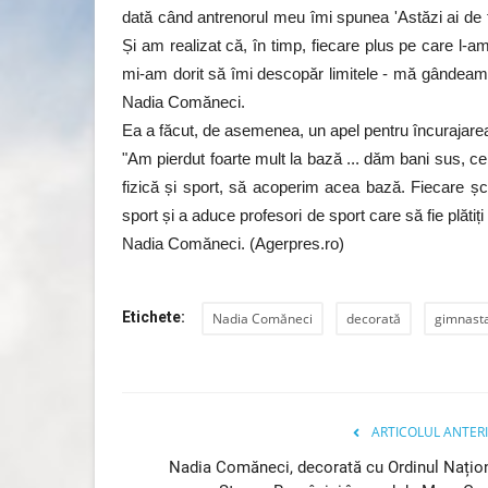
dată când antrenorul meu îmi spunea 'Astăzi ai de 
Și am realizat că, în timp, fiecare plus pe care l-am
Sinner l-a învins pe Alcaraz în 
mi-am dorit să îmi descopăr limitele - mă gândeam 
turneului de la...
Nadia Comăneci.
Ea a făcut, de asemenea, un apel pentru încurajarea 
Lăcrămioara Neațu
Aprilie 12, 2026
0
1459
"Am pierdut foarte mult la bază ... dăm bani sus, ce
Jannik Sinner a câștigat titlul în turneul Master
fizică și sport, să acoperim acea bază. Fiecare șco
Monte Carlo, după...
sport și a aduce profesori de sport care să fie plătiț
Nadia Comăneci. (Agerpres.ro)
Etichete:
Nadia Comăneci
decorată
gimnast
ARTICOLUL ANTER
Nadia Comăneci, decorată cu Ordinul Națio