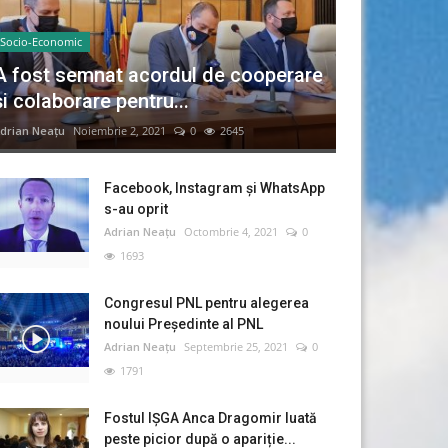
Socio-Economic
A fost semnat acordul de cooperare
și colaborare pentru...
drian Neațu
Noiembrie 2, 2021
0
2645
Facebook, Instagram și WhatsApp
s-au oprit
Adrian Neațu
Octombrie 4, 2021
0
1693
Congresul PNL pentru alegerea
noului Preşedinte al PNL
Adrian Neațu
Septembrie 25, 2021
0
1791
Fostul IȘGA Anca Dragomir luată
peste picior după o apariție...