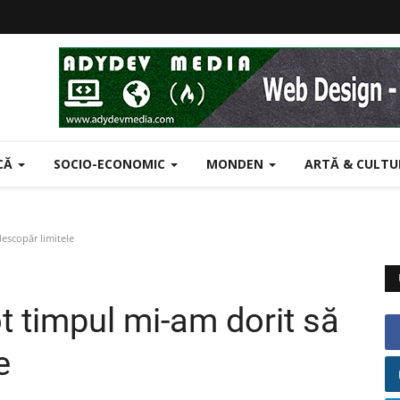
ICĂ
SOCIO-ECONOMIC
MONDEN
ARTĂ & CULT
escopăr limitele
 timpul mi-am dorit să
e