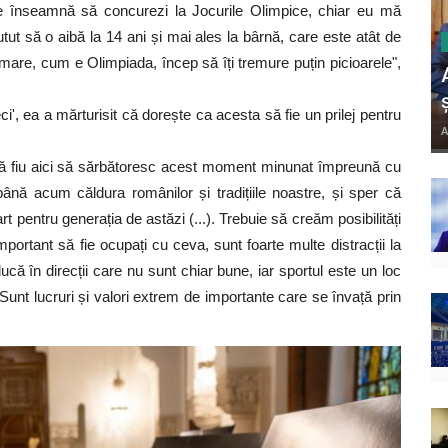
ce înseamnă să concurezi la Jocurile Olimpice, chiar eu mă
tut să o aibă la 14 ani și mai ales la bârnă, care este atât de
ie mare, cum e Olimpiada, încep să îți tremure puțin picioarele",
', ea a mărturisit că dorește ca acesta să fie un prilej pentru
A
să fiu aici să sărbătoresc acest moment minunat împreună cu
ână acum căldura românilor și tradițiile noastre, și sper că
t pentru generația de astăzi (...). Trebuie să creăm posibilități
portant să fie ocupați cu ceva, sunt foarte multe distracții la
ucă în direcții care nu sunt chiar bune, iar sportul este un loc
.) Sunt lucruri și valori extrem de importante care se învață prin