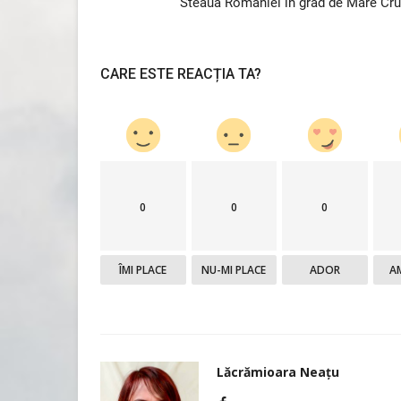
Steaua României în grad de Mare Cr
CARE ESTE REACȚIA TA?
0
0
0
ÎMI PLACE
NU-MI PLACE
ADOR
A
Lăcrămioara Neațu