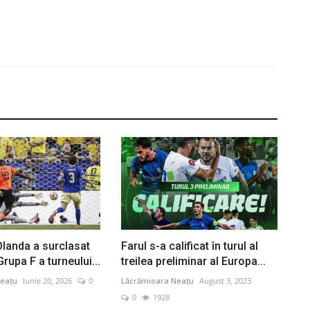
landa a surclasat
Farul s-a calificat în turul al
Grupa F a turneului...
treilea preliminar al Europa...
eațu
Iunie 20, 2026
0
Lăcrămioara Neațu
August 3, 2023
0
1928