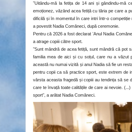
"Uitându-mă la fetița de 14 ani și gândindu-mă 
emoționez, văzând acea fetiță cu tăria pe care a pu
dificilă și în momentul în care intri într-o competiț
a povestit Nadia Comăneci, după ceremonie.
Pentru că 2026 a fost declarat 'Anul Nadia Comăneci
a atrage copiii către sport.
"Sunt mândră de acea fetiță, sunt mândră că pot 
familia mea de aici și cu soțul, care nu a văzut p
această nu numai vizită și anul Nadia să fie un restar
pentru copii ca să practice sport, este extrem de im
vârsta aceasta fragedă și copiii au tendința să se d
care te învață toate calitățile de care ai nevoie. (..
sport", a arătat Nadia Comăneci.