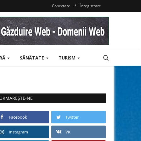
Conectare
/
Înregistrare
URĂ
SĂNĂTATE
TURISM
URMĂREȘTE-NE
Facebook
Twitter
Instagram
VK