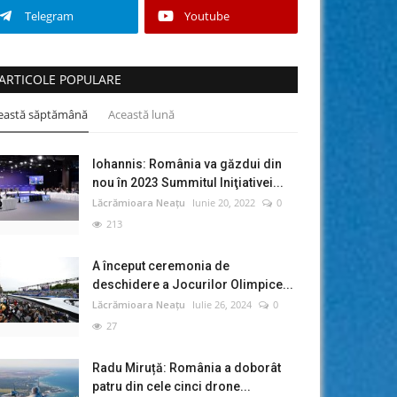
Telegram
Youtube
ARTICOLE POPULARE
eastă săptămână
Această lună
Iohannis: România va găzdui din
nou în 2023 Summitul Iniţiativei...
Lăcrămioara Neațu
Iunie 20, 2022
0
213
A început ceremonia de
deschidere a Jocurilor Olimpice...
Lăcrămioara Neațu
Iulie 26, 2024
0
27
Radu Miruță: România a doborât
patru din cele cinci drone...