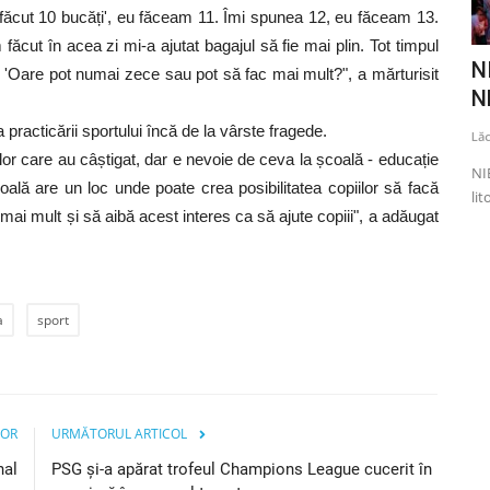
făcut 10 bucăți', eu făceam 11. Îmi spunea 12, eu făceam 13.
 făcut în acea zi mi-a ajutat bagajul să fie mai plin. Tot timpul
finala
Marea soprană Mariana Nicolesco a
NI
'Oare pot numai zece sau pot să fac mai mult?", a mărturisit
decedat la vârsta de...
N
practicării sportului încă de la vârste fragede.
Lăcrămioara Neațu
Octombrie 14, 2022
0
1820
Lă
lor care au câștigat, dar e nevoie de ceva la școală - educație
s 1000 de la
Marea soprană Mariana Nicolesco a decedat la vârsta de 73
NI
ală are un loc unde poate crea posibilitatea copiilor să facă
de ani. Artista era internată...
lit
i mai mult și să aibă acest interes ca să ajute copiii", a adăugat
a
sport
IOR
URMĂTORUL ARTICOL
nal
PSG și-a apărat trofeul Champions League cucerit în