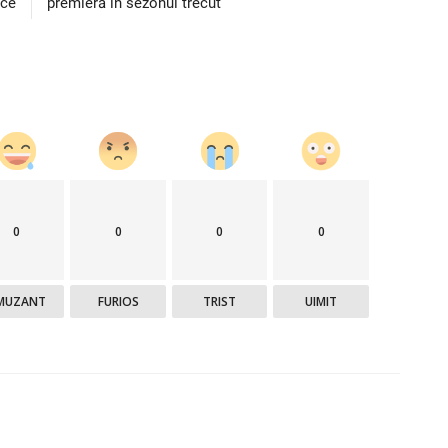
uce
premieră în sezonul trecut
0
0
0
0
MUZANT
FURIOS
TRIST
UIMIT