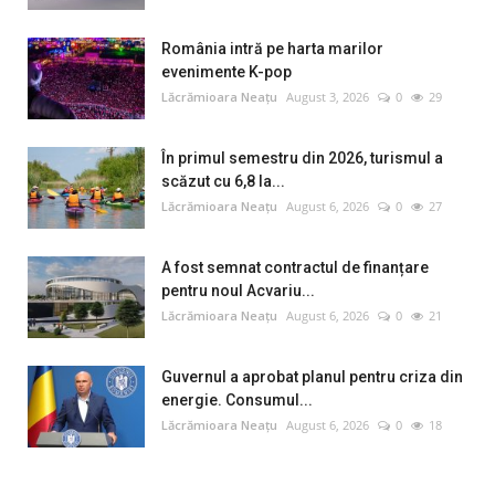
România intră pe harta marilor
evenimente K-pop
Lăcrămioara Neațu
August 3, 2026
0
29
În primul semestru din 2026, turismul a
scăzut cu 6,8 la...
Lăcrămioara Neațu
August 6, 2026
0
27
A fost semnat contractul de finanțare
pentru noul Acvariu...
Lăcrămioara Neațu
August 6, 2026
0
21
Guvernul a aprobat planul pentru criza din
energie. Consumul...
Lăcrămioara Neațu
August 6, 2026
0
18