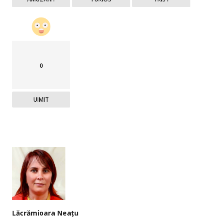
0
UIMIT
Lăcrămioara Neațu