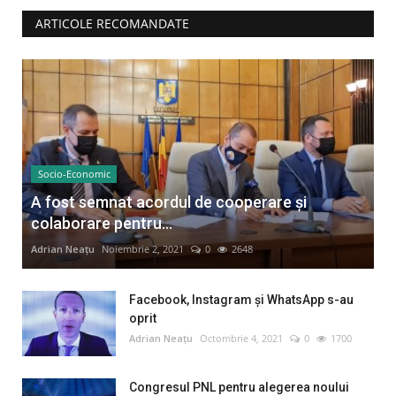
ARTICOLE RECOMANDATE
Socio-Economic
A fost semnat acordul de cooperare și
colaborare pentru...
Adrian Neațu
Noiembrie 2, 2021
0
2648
Facebook, Instagram și WhatsApp s-au
oprit
Adrian Neațu
Octombrie 4, 2021
0
1700
Congresul PNL pentru alegerea noului