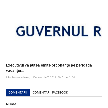
Executivul va putea emite ordonanţe pe perioada
vacanţei...
Lăcrămioara Neațu
Decembrie 7, 2019
0
1164
COMENTARII
COMENTARII FACEBOOK
Nume