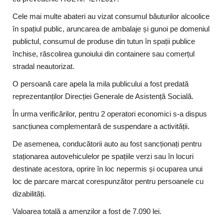
Cele mai multe abateri au vizat consumul băuturilor alcoolice
în spațiul public, aruncarea de ambalaje și gunoi pe domeniul
publictul, consumul de produse din tutun în spații publice
închise, răscolirea gunoiului din containere sau comerțul
stradal neautorizat.
O persoană care apela la mila publicului a fost predată
reprezentanților Direcției Generale de Asistență Socială.
În urma verificărilor, pentru 2 operatori economici s-a dispus
sancțiunea complementară de suspendare a activității.
De asemenea, conducătorii auto au fost sancționați pentru
staționarea autovehiculelor pe spațiile verzi sau în locuri
destinate acestora, oprire în loc nepermis și ocuparea unui
loc de parcare marcat corespunzător pentru persoanele cu
dizabilități.
Valoarea totală a amenzilor a fost de 7.090 lei.