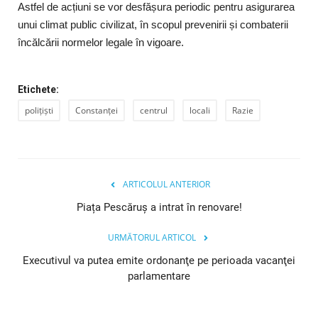
Astfel de acțiuni se vor desfășura periodic pentru asigurarea
unui climat public civilizat, în scopul prevenirii și combaterii
încălcării normelor legale în vigoare.
Etichete:
polițiști
Constanței
centrul
locali
Razie
ARTICOLUL ANTERIOR
Piața Pescăruș a intrat în renovare!
URMĂTORUL ARTICOL
Executivul va putea emite ordonanţe pe perioada vacanţei
parlamentare