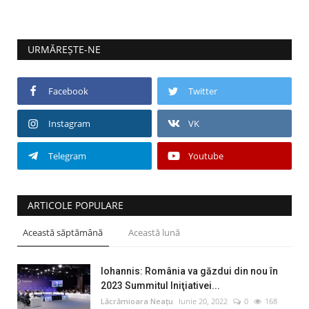
URMĂREȘTE-NE
Facebook
Twitter
Instagram
VK
Telegram
Youtube
ARTICOLE POPULARE
Această săptămână
Această lună
Iohannis: România va găzdui din nou în
2023 Summitul Iniţiativei...
Lăcrămioara Neațu
Iunie 20, 2022
0
168