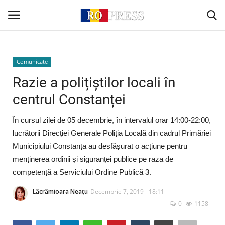
Conectare
Înregistrare
Comunicate
Razie a polițiștilor locali în
Acasă
centrul Constanței
Intern
În cursul zilei de 05 decembrie, în intervalul orar 14:00-22:00,
lucrătorii Direcției Generale Poliția Locală din cadrul Primăriei
Extern
Municipiului Constanța au desfășurat o acțiune pentru
menținerea ordinii și siguranței publice pe raza de
Politică
competență a Serviciului Ordine Publică 3.
Socio-Economic
Lăcrămioara Neațu
Decembrie 7, 2019 - 18:11
0
1158
Monden