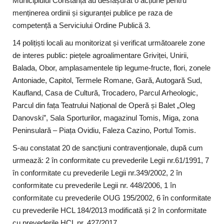
Municipiului Constanța au desfășurat o acțiune pentru
menținerea ordinii și siguranței publice pe raza de
competență a Serviciului Ordine Publică 3.
14 polițiști locali au monitorizat și verificat următoarele zone
de interes public: piețele agroalimentare Griviței, Unirii,
Balada, Obor, amplasamentele tip legume-fructe, flori, zonele
Antoniade, Capitol, Termele Romane, Gară, Autogară Sud,
Kaufland, Casa de Cultură, Trocadero, Parcul Arheologic,
Parcul din fața Teatrului Național de Operă și Balet „Oleg
Danovski”, Sala Sporturilor, magazinul Tomis, Miga, zona
Peninsulară – Piața Ovidiu, Faleza Cazino, Portul Tomis.
S-au constatat 20 de sancțiuni contravenționale, după cum
urmează: 2 în conformitate cu prevederile Legii nr.61/1991, 7
în conformitate cu prevederile Legii nr.349/2002, 2 în
conformitate cu prevederile Legii nr. 448/2006, 1 în
conformitate cu prevederile OUG 195/2002, 6 în conformitate
cu prevederile HCL 184/2013 modificată și 2 în conformitate
cu prevederile HCL nr. 427/2017.