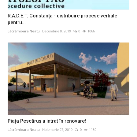
R.A.D.E.T. Constanța - distribuire procese verbale
pentru...
Lăcrămioara Neațu
Decembrie 8, 2019
0
1066
Piața Pescăruș a intrat în renovare!
Lăcrămioara Neațu
Noiembrie 27, 2019
0
1139