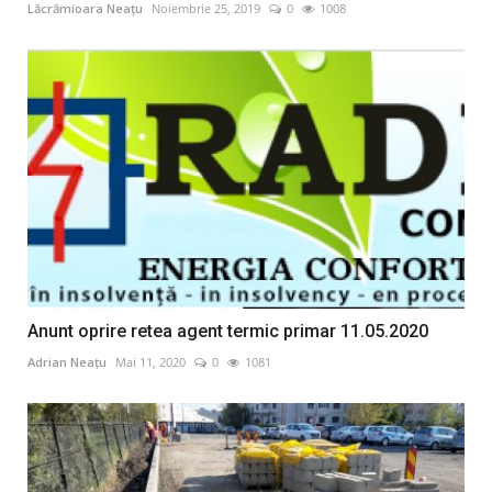
Lăcrămioara Neațu
Noiembrie 25, 2019
0
1008
Anunt oprire retea agent termic primar 11.05.2020
Adrian Neațu
Mai 11, 2020
0
1081