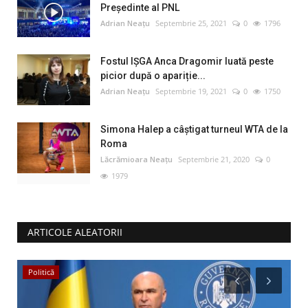
Preşedinte al PNL
Adrian Neațu
Septembrie 25, 2021
0
1796
Fostul IȘGA Anca Dragomir luată peste
picior după o apariție...
Adrian Neațu
Septembrie 19, 2021
0
1750
Simona Halep a câştigat turneul WTA de la
Roma
Lăcrămioara Neațu
Septembrie 21, 2020
0
1979
ARTICOLE ALEATORII
Politică
Ș