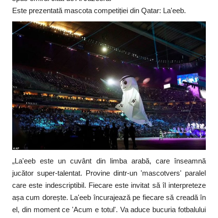
Este prezentată mascota competiției din Qatar: La'eeb.
„La'eeb este un cuvânt din limba arabă, care înseamnă
jucător super-talentat. Provine dintr-un 'mascotvers' paralel
care este indescriptibil. Fiecare este invitat să îl interpreteze
așa cum dorește. La'eeb încurajează pe fiecare să creadă în
el, din moment ce 'Acum e totul'. Va aduce bucuria fotbalului