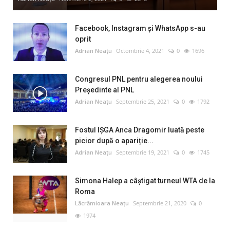
Facebook, Instagram și WhatsApp s-au
oprit
Adrian Neațu
Octombrie 4, 2021
0
1696
Congresul PNL pentru alegerea noului
Preşedinte al PNL
Adrian Neațu
Septembrie 25, 2021
0
1792
Fostul IȘGA Anca Dragomir luată peste
picior după o apariție...
Adrian Neațu
Septembrie 19, 2021
0
1745
Simona Halep a câştigat turneul WTA de la
Roma
Lăcrămioara Neațu
Septembrie 21, 2020
0
1974