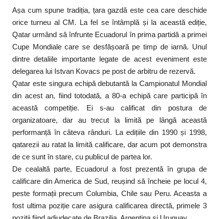
Așa cum spune tradiția, țara gazdă este cea care deschide
orice turneu al CM. La fel se întâmplă și la această ediție,
Qatar urmând să înfrunte Ecuadorul în prima partidă a primei
Cupe Mondiale care se desfășoară pe timp de iarnă. Unul
dintre detaliile importante legate de acest eveniment este
delegarea lui Istvan Kovacs pe post de arbitru de rezervă.
Qatar este singura echipă debutantă la Campionatul Mondial
din acest an, fiind totodată, a 80-a echipă care participă în
această competiție. Ei s-au calificat din postura de
organizatoare, dar au trecut la limită pe lângă această
performanță în câteva rânduri. La edițiile din 1990 și 1998,
qatarezii au ratat la limită calificare, dar acum pot demonstra
de ce sunt în stare, cu publicul de partea lor.
De cealaltă parte, Ecuadorul a fost prezentă în grupa de
calificare din America de Sud, reușind să încheie pe locul 4,
peste formații precum Columbia, Chile sau Peru. Aceasta a
fost ultima poziție care asigura calificarea directă, primele 3
poziții fiind adjudecate de Brazilia, Argentina și Uruguay.