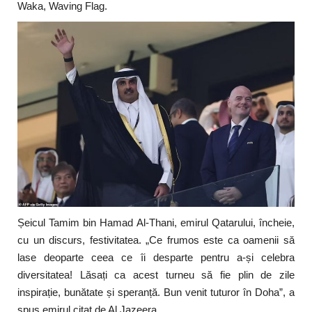
Waka, Waving Flag.
Șeicul Tamim bin Hamad Al-Thani, emirul Qatarului, încheie,
cu un discurs, festivitatea. „Ce frumos este ca oamenii să
lase deoparte ceea ce îi desparte pentru a-și celebra
diversitatea! Lăsați ca acest turneu să fie plin de zile
inspirație, bunătate și speranță. Bun venit tuturor în Doha”, a
spus emirul citat de Al Jazeera.