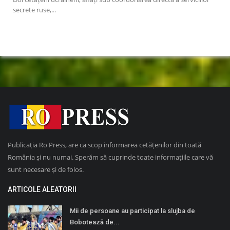
Allen, în vârstă...
invi
Publicația Ro Press, are ca scop informarea cetățenilor din toată
România și nu numai. Sperăm să cuprinde toate informațiile care vă
sunt necesare și de folos.
ARTICOLE ALEATORII
Mii de persoane au participat la slujba de
Bobotează de...