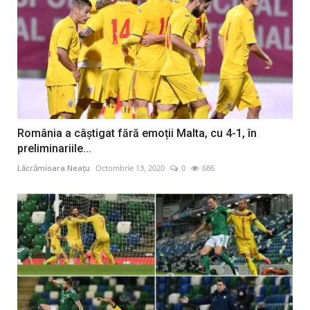
România a câștigat fără emoții Malta, cu 4-1, în
preliminariile...
Lăcrămioara Neațu
Octombrie 13, 2020
0
686