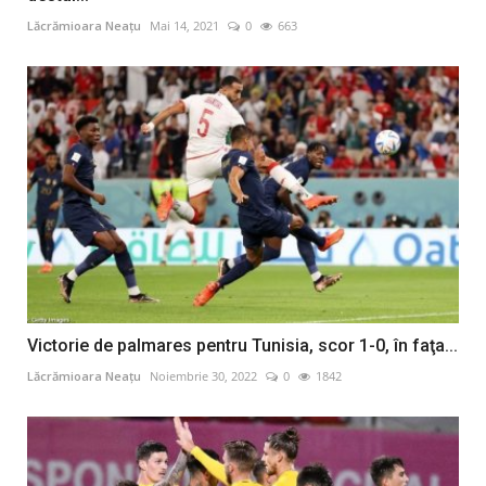
Lăcrămioara Neațu
Mai 14, 2021
0
663
Victorie de palmares pentru Tunisia, scor 1-0, în faţa...
Lăcrămioara Neațu
Noiembrie 30, 2022
0
1842