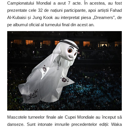
Campionatului Mondial a avut 7 acte. În acestea, au fost
prezentate cele 32 de națiuni participante, apoi artiștii Fahad
Al-Kubaisi și Jung Kook au interpretat piesa „Dreamers”, de
pe albumul oficial al turneului final din acest an.
Mascotele turneelor finale ale Cupei Mondiale au început să
danseze. Sunt intonate imnurile precedentelor ediții: Waka