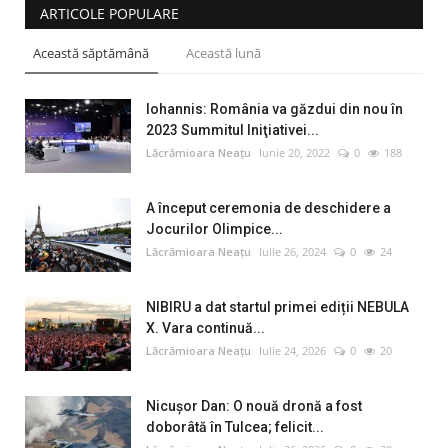
ARTICOLE POPULARE
Această săptămână
Această lună
Iohannis: România va găzdui din nou în
2023 Summitul Iniţiativei...
Lăcrămioara Neațu
Iunie 20, 2022
0
188
A început ceremonia de deschidere a
Jocurilor Olimpice...
Lăcrămioara Neațu
Iulie 26, 2024
0
24
NIBIRU a dat startul primei ediții NEBULA
X. Vara continuă...
Lăcrămioara Neațu
Iulie 24, 2026
0
20
Nicușor Dan: O nouă dronă a fost
doborâtă în Tulcea; felicit...