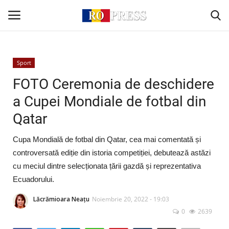
Conectare
Înregistrare
Sport
FOTO Ceremonia de deschidere
Acasă
a Cupei Mondiale de fotbal din
Qatar
Intern
Cupa Mondială de fotbal din Qatar, cea mai comentată și
Extern
controversată ediție din istoria competiției, debutează astăzi
cu meciul dintre selecționata țării gazdă și reprezentativa
Politică
Ecuadorului.
Socio-Economic
Lăcrămioara Neațu
Noiembrie 20, 2022 - 19:03
0
2639
Monden