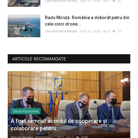
Lăcrămioara Neațu
Iulie 26, 2026
0
20
Radu Miruță: România a doborât patru din
cele cinci drone...
Lăcrămioara Neațu
Iulie 26, 2026
0
19
ARTICOLE RECOMANDATE
Socio-Economic
A fost semnat acordul de cooperare și
colaborare pentru...
Adrian Neațu
Noiembrie 2, 2021
0
2646