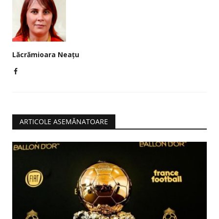
Lăcrămioara Neațu
ARTICOLE ASEMĂNATOARE