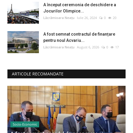
A început ceremonia de deschidere a
Jocurilor Olimpice...
Lăcrămioara Neațu
Iulie 26, 2024
0
20
A fost semnat contractul de finanțare
pentru noul Acvariu...
Lăcrămioara Neațu
August 6, 2026
0
17
ARTICOLE RECOMANDATE
Socio-Economic