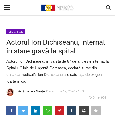
Conectare
Înregistrare
Life & Style
Actorul Ion Dichiseanu, internat
Acasă
în stare gravă la spital
Intern
Actorul Ion Dichiseanu, în vârstă de 87 de ani, este internat la
Spitalul Clinic de Urgenţă Floreasca, declară surse din
Extern
unitatea medicală. Ion Dichiseanu are saturația de oxigen
foarte mică.
Politică
Lăcrămioara Neațu
Decembrie 19, 2020 - 18:34
0
908
Socio-Economic
Monden