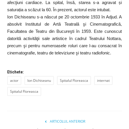
afecţiuni cardiace. La spital, însă, starea s-a agravat și
saturația a scăzut la 60. În prezent, actorul este intubat.
Ion Dichiseanu s-a născut pe 20 octombrie 1933 în Adjud. A
absolvit Institutul de Artă Teatrală şi Cinematografică,
Facultatea de Teatru din Bucureşti în 1959. Este cunoscut
datorită activităţii sale artistice în cadrul Teatrului Nottara,
precum şi pentru numeroasele roluri care l-au consacrat în
cinematografie, teatru de televiziune şi teatru radiofonic.
Etichete:
actor
Ion Dichiseanu
Spitalul Floreasca
internat
Spitalul Floreasca
ARTICOLUL ANTERIOR