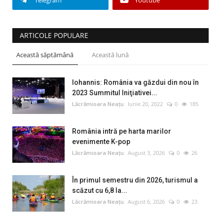
Telegram
Youtube
ARTICOLE POPULARE
Această săptămână
Această lună
Iohannis: România va găzdui din nou în
2023 Summitul Iniţiativei...
Lăcrămioara Neațu
Iunie 20, 2022
0
185
România intră pe harta marilor
evenimente K-pop
Lăcrămioara Neațu
August 3, 2026
0
26
În primul semestru din 2026, turismul a
scăzut cu 6,8 la...
Lăcrămioara Neațu
August 6, 2026
0
23