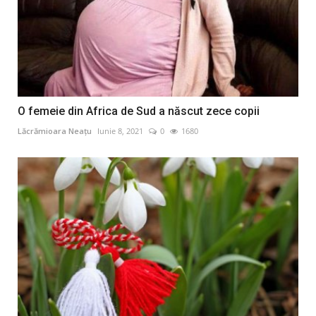
O femeie din Africa de Sud a născut zece copii
Lăcrămioara Neațu
Iunie 8, 2021
0
1680