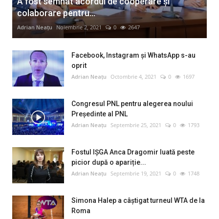
A fost semnat acordul de cooperare și
colaborare pentru...
Adrian Neațu
Noiembrie 2, 2021
0
2647
Facebook, Instagram și WhatsApp s-au
oprit
Adrian Neațu
Octombrie 4, 2021
0
1697
Congresul PNL pentru alegerea noului
Preşedinte al PNL
Adrian Neațu
Septembrie 25, 2021
0
1793
Fostul IȘGA Anca Dragomir luată peste
picior după o apariție...
Adrian Neațu
Septembrie 19, 2021
0
1748
Simona Halep a câştigat turneul WTA de la
Roma