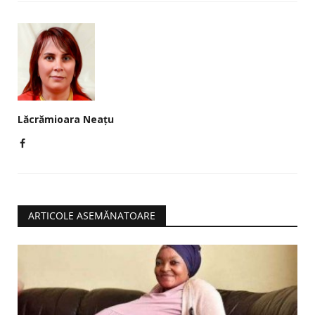
Lăcrămioara Neațu
ARTICOLE ASEMĂNATOARE