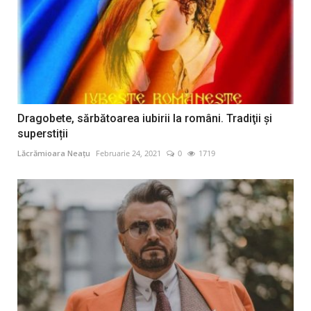
Dragobete, sărbătoarea iubirii la români. Tradiţii şi
superstiții
Lăcrămioara Neațu
Februarie 24, 2021
0
1719