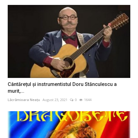
Cântărețul și instrumentistul Doru Stănculescu a
murit,...
Lăcrămioara Neațu
August 23, 2021
0
1644