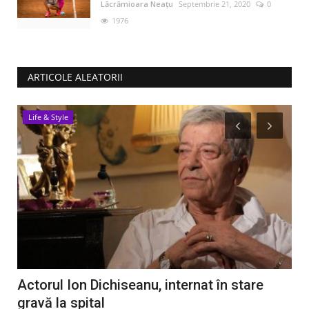
Lăcrămioara Neațu
Septembrie 21, 2020
0
1976
ARTICOLE ALEATORII
Life & Style
R
e
Actorul Ion Dichiseanu, internat în stare
Ca
gravă la spital
rid