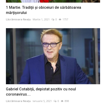
1 Martie. Tradiţii şi obiceiuri de sărbătoarea
mărţişorului
Lăcrămioara Neațu
Martie 1, 2021
0
1757
Gabriel Cotabiță, depistat pozitiv cu noul
coronavirus....
Lăcrămioara Neațu
Ianuarie 5, 2021
0
898