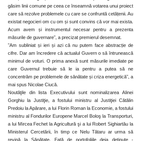
găsim linii comune pe ceea ce înseamnă votarea unui proiect
care să rezolve problemele cu care se confruntă cetățenii. Au
existat negocieri om cu om și sunt convins că vor mai exista.
Acum avem și instrumentul necesar pentru a prezenta
măsurile de guvernare", a precizat premierul desemnat.
"Am subliniat și ieri și azi că nu putem face abstracție de
cifre. Dar am încredere că actualul Guvern o să întrunească
minimul de voturi. O prima anexă sunt măsurile imediate pe
care Guvernul trebuie să le ia pentru a putea să ne
concentrăm pe problemele de sănătate și criza energetică", a
mai spus Nicolae Ciucă.
Noutăţile din lista Executivului sunt nominalizarea Alinei
Gorghiu la Justiţie, a fostului ministru al Justiţiei Cătălin
Predoiu la Apărare, a lui Florin Roman la Economie, a fostului
ministru al Fondurilor Europene Marcel Boloş la Transporturi,
a lui Mircea Fechet la Agricultură şi a lui Robert Sighiartău la
Ministerul Cercetării, în timp ce Nelu Tătaru ar urma să
revină la Sănătate. Faţă de portofoliile deja deţinute -