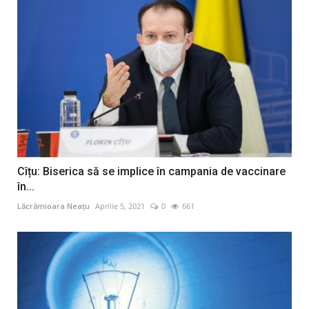
Cîțu: Biserica să se implice în campania de vaccinare
în...
Lăcrămioara Neațu
Aprilie 5, 2021
0
661