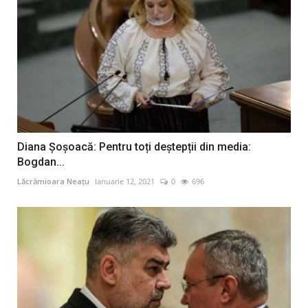
Diana Şoşoacă: Pentru toți deștepții din media:
Bogdan...
Lăcrămioara Neațu
Ianuarie 12, 2021
0
696