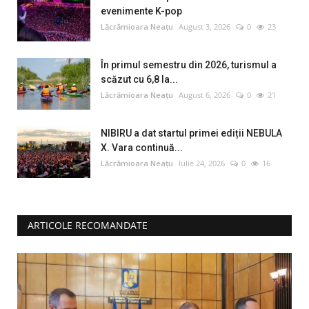
evenimente K-pop
Lăcrămioara Neațu
August 3, 2026
0
23
În primul semestru din 2026, turismul a
scăzut cu 6,8 la...
Lăcrămioara Neațu
August 6, 2026
0
21
NIBIRU a dat startul primei ediții NEBULA
X. Vara continuă...
Lăcrămioara Neațu
Iulie 24, 2026
0
16
ARTICOLE RECOMANDATE