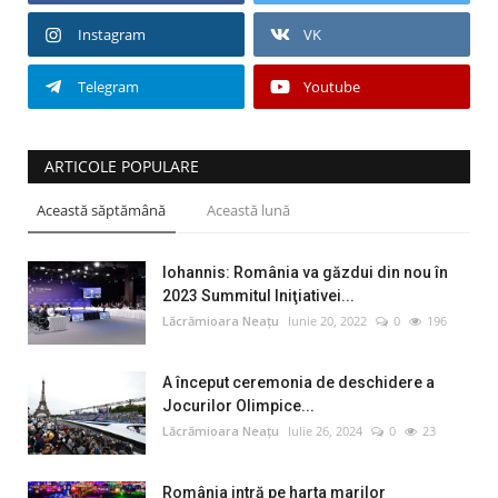
Instagram
VK
Telegram
Youtube
ARTICOLE POPULARE
Această săptămână
Această lună
Iohannis: România va găzdui din nou în
2023 Summitul Iniţiativei...
Lăcrămioara Neațu
Iunie 20, 2022
0
196
A început ceremonia de deschidere a
Jocurilor Olimpice...
Lăcrămioara Neațu
Iulie 26, 2024
0
23
România intră pe harta marilor