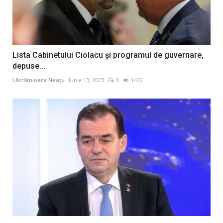
Lista Cabinetului Ciolacu şi programul de guvernare,
depuse...
Lăcrămioara Neațu
Iunie 13, 2023
0
1422