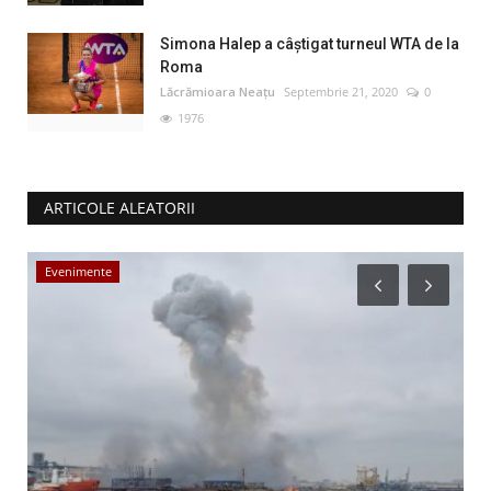
Simona Halep a câştigat turneul WTA de la
Roma
Lăcrămioara Neațu
Septembrie 21, 2020
0
1976
ARTICOLE ALEATORII
Evenimente
A