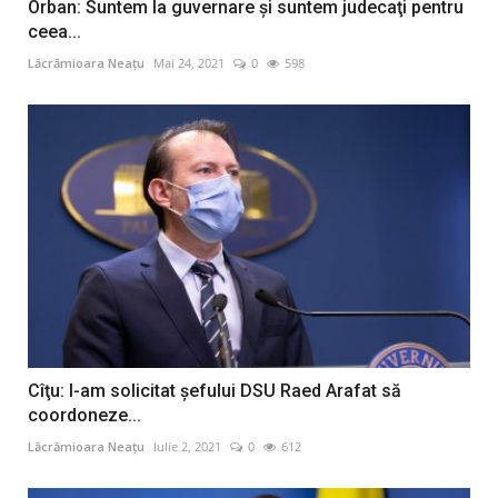
Orban: Suntem la guvernare şi suntem judecaţi pentru
ceea...
Lăcrămioara Neațu
Mai 24, 2021
0
598
Cîţu: I-am solicitat șefului DSU Raed Arafat să
coordoneze...
Lăcrămioara Neațu
Iulie 2, 2021
0
612