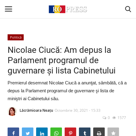
Conectare
Înregistrare
Politică
Nicolae Ciucă: Am depus la
Acasă
Parlament programul de
guvernare şi lista Cabinetului
Intern
Premierul desemnat Nicolae Ciucă a anunţat, sâmbătă, că a
Extern
depus la Parlament programul de guvernare şi lista de
miniştri ai Cabinetului său.
Politică
Lăcrămioara Neațu
Octombrie 30, 2021 - 15:33
Socio-Economic
0
1577
Monden