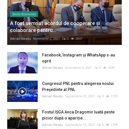
Socio-Economic
A fost semnat acordul de cooperare și
colaborare pentru...
Adrian Neațu
Noiembrie 2, 2021
0
2647
Facebook, Instagram și WhatsApp s-au
oprit
Adrian Neațu
Octombrie 4, 2021
0
1696
Congresul PNL pentru alegerea noului
Preşedinte al PNL
Adrian Neațu
Septembrie 25, 2021
0
1793
Fostul IȘGA Anca Dragomir luată peste
picior după o apariție...
Adrian Neațu
Septembrie 19, 2021
0
1748