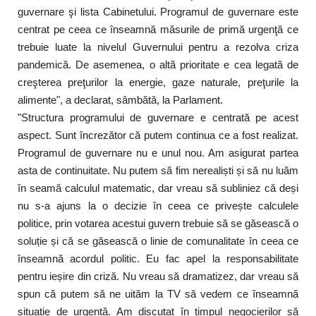
guvernare şi lista Cabinetului. Programul de guvernare este
centrat pe ceea ce înseamnă măsurile de primă urgenţă ce
trebuie luate la nivelul Guvernului pentru a rezolva criza
pandemică. De asemenea, o altă prioritate e cea legată de
creşterea preţurilor la energie, gaze naturale, preţurile la
alimente", a declarat, sâmbătă, la Parlament.
"Structura programului de guvernare e centrată pe acest
aspect. Sunt încrezător că putem continua ce a fost realizat.
Programul de guvernare nu e unul nou. Am asigurat partea
asta de continuitate. Nu putem să fim nerealiști și să nu luăm
în seamă calculul matematic, dar vreau să subliniez că deși
nu s-a ajuns la o decizie în ceea ce privește calculele
politice, prin votarea acestui guvern trebuie să se găsească o
soluție și că se găsească o linie de comunalitate în ceea ce
înseamnă acordul politic. Eu fac apel la responsabilitate
pentru ieșire din criză. Nu vreau să dramatizez, dar vreau să
spun că putem să ne uităm la TV să vedem ce înseamnă
situație de urgență. Am discutat în timpul negocierilor să