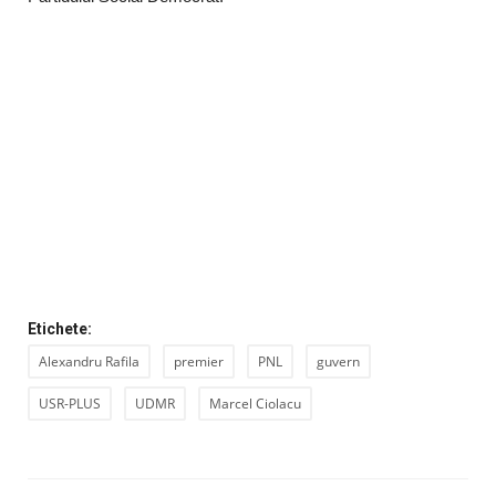
Etichete:
Alexandru Rafila
premier
PNL
guvern
USR-PLUS
UDMR
Marcel Ciolacu