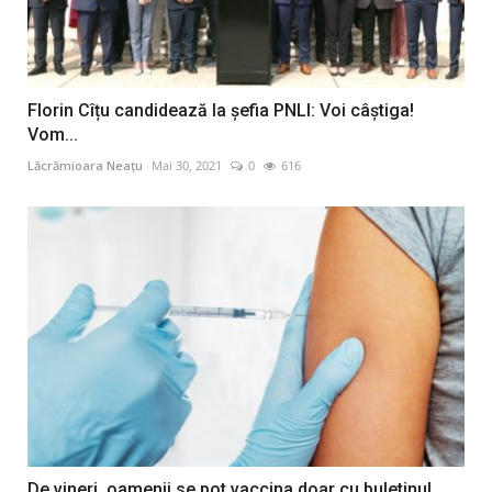
Florin Cîțu candidează la șefia PNLl: Voi câștiga!
Vom...
Lăcrămioara Neațu
Mai 30, 2021
0
616
De vineri, oamenii se pot vaccina doar cu buletinul,