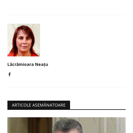
Lăcrămioara Neațu
ARTICOLE ASEMĂNATOARE