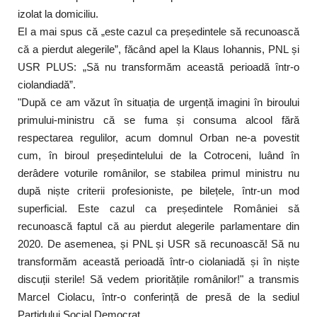
izolat la domiciliu.
El a mai spus că „este cazul ca președintele să recunoască
că a pierdut alegerile”, făcând apel la Klaus Iohannis, PNL și
USR PLUS: „Să nu transformăm această perioadă într-o
ciolandiadă”.
"După ce am văzut în situația de urgență imagini în biroului
primului-ministru că se fuma și consuma alcool fără
respectarea regulilor, acum domnul Orban ne-a povestit
cum, în biroul președintelului de la Cotroceni, luând în
derâdere voturile românilor, se stabilea primul ministru nu
după niște criterii profesioniste, pe bilețele, într-un mod
superficial. Este cazul ca președintele României să
recunoască faptul că au pierdut alegerile parlamentare din
2020. De asemenea, și PNL și USR să recunoască! Să nu
transformăm această perioadă într-o ciolaniadă și în niște
discuții sterile! Să vedem prioritățile românilor!" a transmis
Marcel Ciolacu, într-o conferință de presă de la sediul
Partidului Social Democrat.