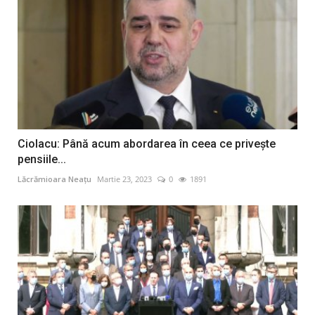
Ciolacu: Până acum abordarea în ceea ce priveşte
pensiile...
Lăcrămioara Neațu
Martie 23, 2023
0
1891