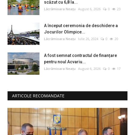
scăzut cu 6,8 la...
Lăcrămioara Neațu
August 6, 2026
0
23
A început ceremonia de deschidere a
Jocurilor Olimpice...
Lăcrămioara Neațu
Iulie 26, 2024
0
20
A fost semnat contractul de finanțare
pentru noul Acvariu...
Lăcrămioara Neațu
August 6, 2026
0
17
ARTICOLE RECOMANDATE