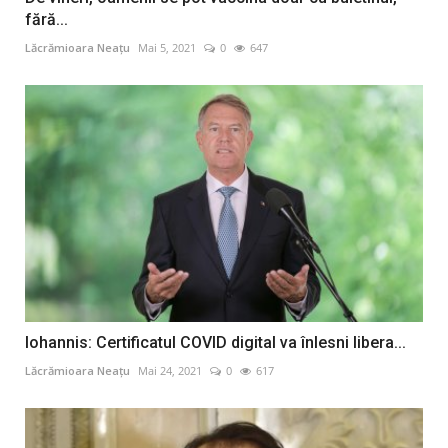
fără...
Lăcrămioara Neațu
Mai 5, 2021
0
647
Iohannis: Certificatul COVID digital va înlesni libera...
Lăcrămioara Neațu
Mai 24, 2021
0
617