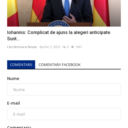
Iohannis: Complicat de ajuns la alegeri anticipate.
Sunt...
Lăcrămioara Neațu
Aprilie 3, 2023
0
1661
COMENTARII
COMENTARII FACEBOOK
Nume
E-mail
Comentariu