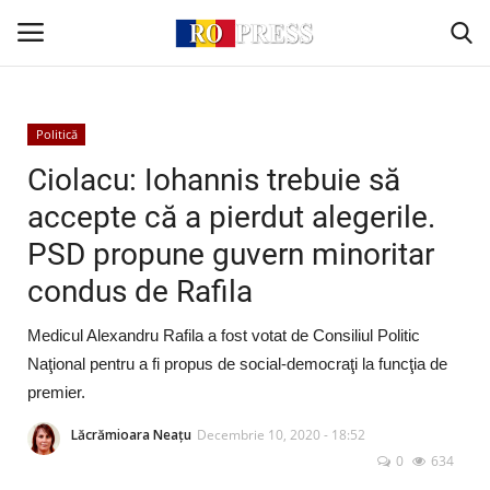
Conectare
Înregistrare
Politică
Ciolacu: Iohannis trebuie să
Acasă
accepte că a pierdut alegerile.
PSD propune guvern minoritar
Intern
condus de Rafila
Extern
Medicul Alexandru Rafila a fost votat de Consiliul Politic
Politică
Naţional pentru a fi propus de social-democraţi la funcţia de
premier.
Socio-Economic
Lăcrămioara Neațu
Decembrie 10, 2020 - 18:52
0
634
Monden