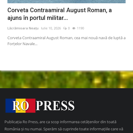
ei
Corveta Contraamiral August Roman, a
Ci
ajuns în portul militar...
mo
Lăcrămioara Neațu
Iulie 10, 2026
0
1190
Lăcr
pune
Corveta Contraamiral August Roman, cea mai nouă navă de luptă a
Româ
Forțelor Navale...
mort
Publicația Ro Press, are ca scop informarea cetățenilor din toată
România și nu numai. Sperăm să cuprinde toate informațiile care vă