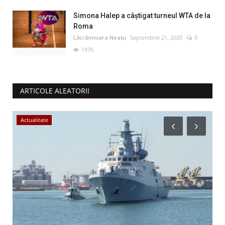
Simona Halep a câştigat turneul WTA de la
Roma
Lăcrămioara Neațu
Septembrie 21, 2020
0
1976
ARTICOLE ALEATORII
Actualitate
S