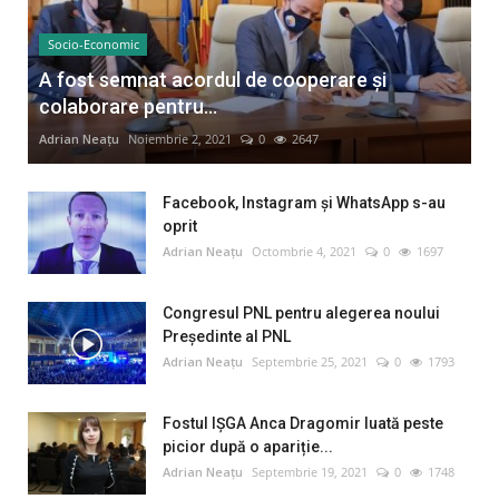
Socio-Economic
A fost semnat acordul de cooperare și
colaborare pentru...
Adrian Neațu
Noiembrie 2, 2021
0
2647
Facebook, Instagram și WhatsApp s-au
oprit
Adrian Neațu
Octombrie 4, 2021
0
1697
Congresul PNL pentru alegerea noului
Preşedinte al PNL
Adrian Neațu
Septembrie 25, 2021
0
1793
Fostul IȘGA Anca Dragomir luată peste
picior după o apariție...
Adrian Neațu
Septembrie 19, 2021
0
1748