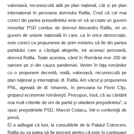
valoroasă, recunoscută atât pe plan național, cât și pe plan
internațional în persoana domnului Rafila. Cred că cel mai
corect din partea președintelui este ori să accepte un guvern
minoritar PSD condus de domnul Alexandru Rafila, ori un
guvern de uniune națională în care, ca în orice democrație,
este corect ca propunerea de prim-ministru să fie din partea
partidului care a câștigat alegerile, tot aceeași persoană,
domnul Rafila. Toate acestea, când în România mor 200 de
oameni pe zi din cauza pandemiei. Venim în faţa românilor
cu o propunere decentă, reală, valoroasă, recunoscută pe
plan naţional şi internaţinal, dl. Rafila. Am văzut şi propunerea
PNL, agreată de dl. Iohannis, în persoana lui Florin Cîţu,
groparul economiei româneşti. Presupun, însă, că au cântărit
mai mult criteriile de om de partid şi obedient preşedintelui", a
spus preşedintele PSD, Marcel Ciolacu, într-o conferinţă de
presă.
El a adăugat că luni, la consultările de la Palatul Cotroceni,
Rafila nu va putea să fie prezent pentru că este în continuare