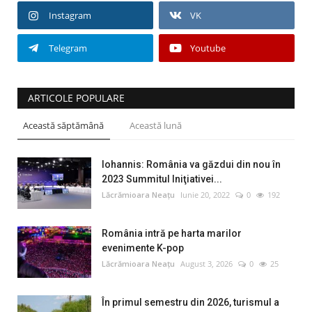
Instagram
VK
Telegram
Youtube
ARTICOLE POPULARE
Această săptămână
Această lună
Iohannis: România va găzdui din nou în
2023 Summitul Iniţiativei...
Lăcrămioara Neațu
Iunie 20, 2022
0
192
România intră pe harta marilor
evenimente K-pop
Lăcrămioara Neațu
August 3, 2026
0
25
În primul semestru din 2026, turismul a