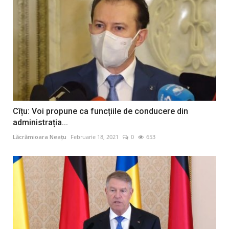
Cîțu: Voi propune ca funcțiile de conducere din
administrația...
Lăcrămioara Neațu
Februarie 18, 2021
0
653