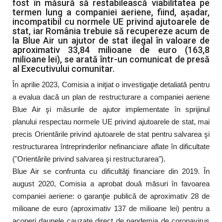
fost în măsură să restabilească viabilitatea pe
termen lung a companiei aeriene, fiind, aşadar,
incompatibil cu normele UE privind ajutoarele de
stat, iar România trebuie să recupereze acum de
la Blue Air un ajutor de stat ilegal în valoare de
aproximativ 33,84 milioane de euro (163,8
milioane lei), se arată într-un comunicat de presă
al Executivului comunitar.
În aprilie 2023, Comisia a iniţiat o investigaţie detaliată pentru
a evalua dacă un plan de restructurare a companiei aeriene
Blue Air şi măsurile de ajutor implementate în sprijinul
planului respectau normele UE privind ajutoarele de stat, mai
precis Orientările privind ajutoarele de stat pentru salvarea şi
restructurarea întreprinderilor nefinanciare aflate în dificultate
("Orientările privind salvarea şi restructurarea").
Blue Air se confrunta cu dificultăţi financiare din 2019. În
august 2020, Comisia a aprobat două măsuri în favoarea
companiei aeriene: o garanţie publică de aproximativ 28 de
milioane de euro (aproximativ 137 de milioane lei) pentru a
acoperi daunele cauzate direct de pandemia de coronavirus