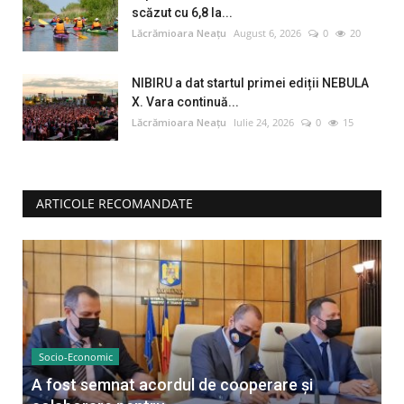
scăzut cu 6,8 la...
Lăcrămioara Neațu
August 6, 2026
0
20
NIBIRU a dat startul primei ediții NEBULA
X. Vara continuă...
Lăcrămioara Neațu
Iulie 24, 2026
0
15
ARTICOLE RECOMANDATE
Socio-Economic
A fost semnat acordul de cooperare și