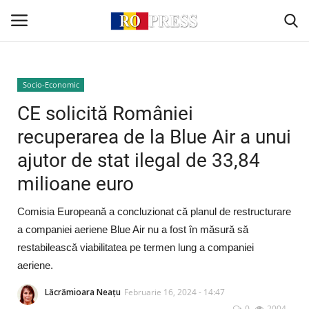
Conectare
Înregistrare
Socio-Economic
CE solicită României
Acasă
recuperarea de la Blue Air a unui
ajutor de stat ilegal de 33,84
Intern
milioane euro
Extern
Comisia Europeană a concluzionat că planul de restructurare
Politică
a companiei aeriene Blue Air nu a fost în măsură să
restabilească viabilitatea pe termen lung a companiei
Socio-Economic
aeriene.
Lăcrămioara Neațu
Februarie 16, 2024 - 14:47
Monden
0
2004