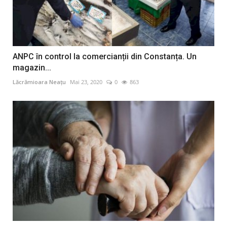
ANPC în control la comercianții din Constanța. Un
magazin...
Lăcrămioara Neațu
Mai 23, 2020
0
863