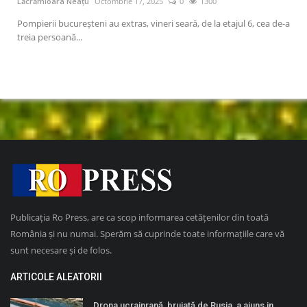
Lăcrămioara Neațu
Octombrie 17, 2025
0
1300
Lăcr
pune
Pompierii bucureșteni au extras, vineri seară, de la etajul 6, cea de-a
Guve
treia persoană...
mași
Publicația Ro Press, are ca scop informarea cetățenilor din toată
România și nu numai. Sperăm să cuprinde toate informațiile care vă
sunt necesare și de folos.
ARTICOLE ALEATORII
Drona ucrainrană, bruiată de Rusia, a ajuns in