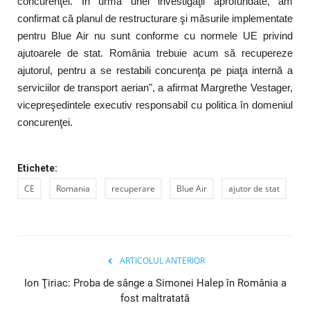
concurenţei. În urma unei investigaţii aprofundate, am
confirmat că planul de restructurare şi măsurile implementate
pentru Blue Air nu sunt conforme cu normele UE privind
ajutoarele de stat. România trebuie acum să recupereze
ajutorul, pentru a se restabili concurenţa pe piaţa internă a
serviciilor de transport aerian", a afirmat Margrethe Vestager,
vicepreşedintele executiv responsabil cu politica în domeniul
concurenţei.
Etichete:
CE
Romania
recuperare
Blue Air
ajutor de stat
ARTICOLUL ANTERIOR
Ion Ţiriac: Proba de sânge a Simonei Halep în România a
fost maltratată