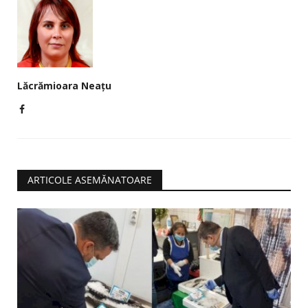
Lăcrămioara Neațu
ARTICOLE ASEMĂNATOARE