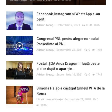
Facebook, Instagram și WhatsApp s-au
oprit
Adrian Neațu
Octombrie 4, 2021
0
1696
Congresul PNL pentru alegerea noului
Preşedinte al PNL
Adrian Neațu
Septembrie 25, 2021
0
1793
Fostul IȘGA Anca Dragomir luată peste
picior după o apariție...
Adrian Neațu
Septembrie 19, 2021
0
1748
Simona Halep a câştigat turneul WTA de la
Roma
Lăcrămioara Neațu
Septembrie 21, 2020
0
1976