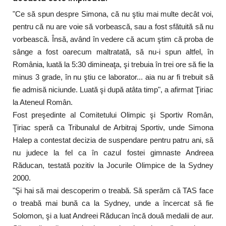
"Ce să spun despre Simona, că nu ştiu mai multe decât voi,
pentru că nu are voie să vorbească, sau a fost sfătuită să nu
vorbească. Însă, având în vedere că acum ştim că proba de
sânge a fost oarecum maltratată, să nu-i spun altfel, în
România, luată la 5:30 dimineaţa, şi trebuia în trei ore să fie la
minus 3 grade, în nu ştiu ce laborator... aia nu ar fi trebuit să
fie admisă niciunde. Luată şi după atâta timp", a afirmat Ţiriac
la Ateneul Român.
Fost preşedinte al Comitetului Olimpic şi Sportiv Român,
Ţiriac speră ca Tribunalul de Arbitraj Sportiv, unde Simona
Halep a contestat decizia de suspendare pentru patru ani, să
nu judece la fel ca în cazul fostei gimnaste Andreea
Răducan, testată pozitiv la Jocurile Olimpice de la Sydney
2000.
"Şi hai să mai descoperim o treabă. Să sperăm că TAS face
o treabă mai bună ca la Sydney, unde a încercat să fie
Solomon, şi a luat Andreei Răducan încă două medalii de aur.