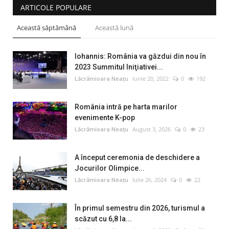
ARTICOLE POPULARE
Această săptămână
Această lună
Iohannis: România va găzdui din nou în
2023 Summitul Iniţiativei...
Lăcrămioara Neațu
Iunie 20, 2022
0
192
România intră pe harta marilor
evenimente K-pop
Lăcrămioara Neațu
August 3, 2026
0
23
A început ceremonia de deschidere a
Jocurilor Olimpice...
Lăcrămioara Neațu
Iulie 26, 2024
0
22
În primul semestru din 2026, turismul a
scăzut cu 6,8 la...