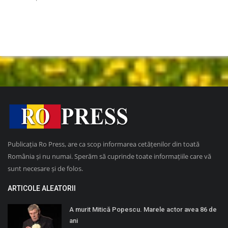
ile
Inte
noap
Publicația Ro Press, are ca scop informarea cetățenilor din toată
România și nu numai. Sperăm să cuprinde toate informațiile care vă
sunt necesare și de folos.
ARTICOLE ALEATORII
A murit Mitică Popescu. Marele actor avea 86 de
ani