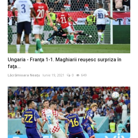
Ungaria - Franţa 1-1. Maghiarii reuşesc surpriza în
faţa...
Lăcrămioara Neațu
Iunie 19, 2021
0
649