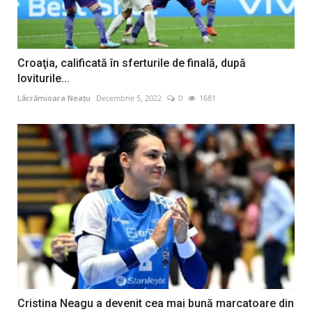
Croaţia, calificată în sferturile de finală, după
loviturile...
Lăcrămioara Neațu
Decembrie 5, 2022
0
1681
Cristina Neagu a devenit cea mai bună marcatoare din