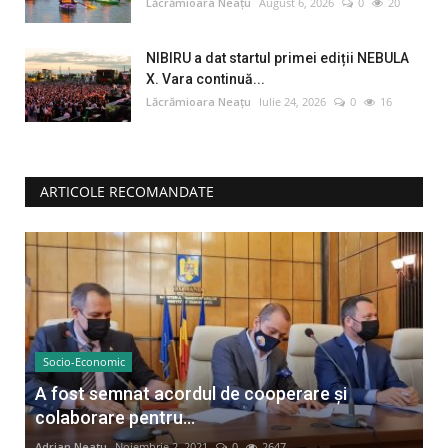
Lăcrămioara Neațu
August 6, 2026
0
20
NIBIRU a dat startul primei ediții NEBULA
X. Vara continuă...
Lăcrămioara Neațu
Iulie 24, 2026
0
16
ARTICOLE RECOMANDATE
Socio-Economic
A fost semnat acordul de cooperare și
colaborare pentru...
Adrian Neațu
Noiembrie 2, 2021
0
2647