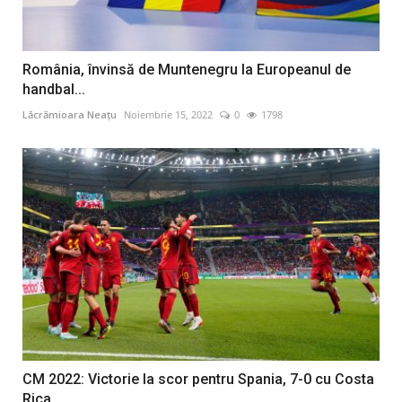
România, învinsă de Muntenegru la Europeanul de
handbal...
Lăcrămioara Neațu
Noiembrie 15, 2022
0
1798
CM 2022: Victorie la scor pentru Spania, 7-0 cu Costa
Rica