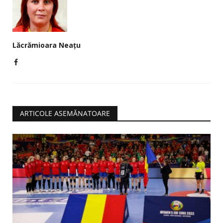
Lăcrămioara Neațu
ARTICOLE ASEMĂNATOARE