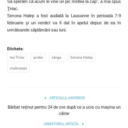
Să sperăm că acum le vine un pic mintea la cap", a mai spus
Ţiriac.
Simona Halep a fost audiată la Lausanne în perioada 7-9
februarie şi un verdict va fi dat în apelul depus de ea în
următoarele săptămâni sau luni.
Etichete:
Ion Tiriac
proba
sânge
Simona Halep
maltratata
ARTICOLUL ANTERIOR
Bărbat reţinut pentru 24 de ore după ce a ucis cu maşina un
câine
URMĂTORUL ARTICOL