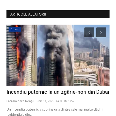
ARTICOLE ALEATORII
Extern
M
lia
Incendiu puternic la un zgârie-nori din Dubai
A 
in
Lăcrămioara Neațu
Iunie 14, 2025
0
1457
Lăcr
Un incendiu puternic a cuprins una dintre cele mai înalte clădiri
rezidențiale din...