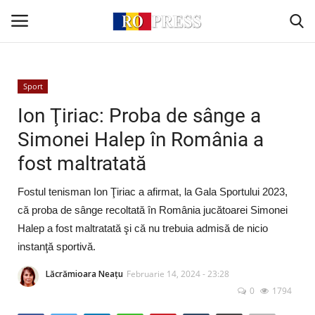
Conectare
Înregistrare
Sport
Ion Ţiriac: Proba de sânge a
Acasă
Simonei Halep în România a
fost maltratată
Intern
Fostul tenisman Ion Ţiriac a afirmat, la Gala Sportului 2023,
Extern
că proba de sânge recoltată în România jucătoarei Simonei
Halep a fost maltratată şi că nu trebuia admisă de nicio
Politică
instanţă sportivă.
Socio-Economic
Lăcrămioara Neațu
Februarie 14, 2024 - 23:28
0
1794
Monden