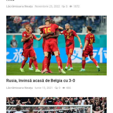
Lăcrămioara Neațu
Noiembrie 23, 2022
0
1872
Rusia, învinsă acasă de Belgia cu 3-0
Lăcrămioara Neațu
Iunie 13, 2021
0
666