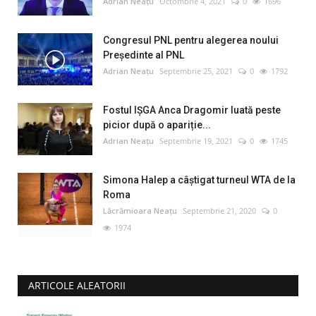
Adrian Neațu
Octombrie 4, 2021
0
1696
Congresul PNL pentru alegerea noului
Preşedinte al PNL
Adrian Neațu
Septembrie 25, 2021
0
1792
Fostul IȘGA Anca Dragomir luată peste
picior după o apariție...
Adrian Neațu
Septembrie 19, 2021
0
1745
Simona Halep a câştigat turneul WTA de la
Roma
Lăcrămioara Neațu
Septembrie 21, 2020
0
1974
ARTICOLE ALEATORII