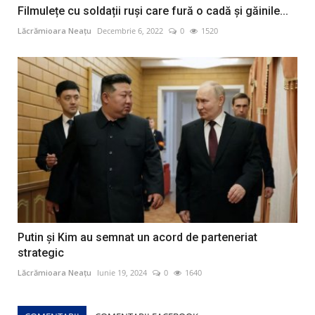
Filmulețe cu soldații ruși care fură o cadă și găinile...
Lăcrămioara Neațu
Decembrie 6, 2022
0
1520
Putin şi Kim au semnat un acord de parteneriat
strategic
Lăcrămioara Neațu
Iunie 19, 2024
0
1640