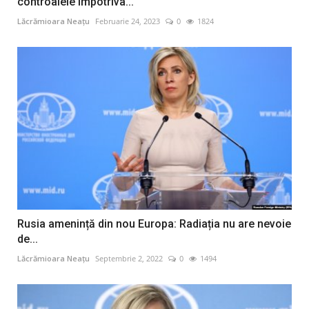
controalele împotriva...
Lăcrămioara Neațu
Februarie 24, 2023
0
1824
Rusia amenință din nou Europa: Radiația nu are nevoie
de...
Lăcrămioara Neațu
Septembrie 2, 2022
0
1494