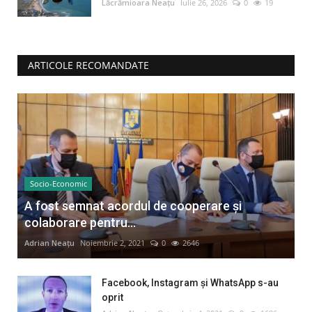
Lăcrămioara Neațu
Iulie 26, 2026
0
19
ARTICOLE RECOMANDATE
Socio-Economic
A fost semnat acordul de cooperare și
colaborare pentru...
Adrian Neațu
Noiembrie 2, 2021
0
2646
Facebook, Instagram și WhatsApp s-au
oprit