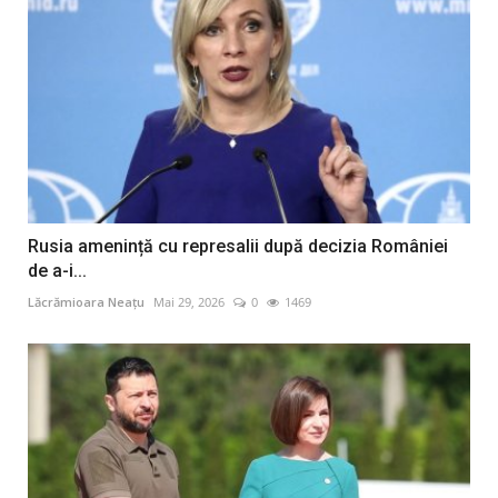
Rusia amenință cu represalii după decizia României
de a-i...
Lăcrămioara Neațu
Mai 29, 2026
0
1469