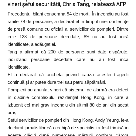
vineri șeful securității, Chris Tang, relatează AFP.
Precedentul bilanț consemna 94 de morți. În incendiu au fost
rănite 79 de persoane, a declarat el în timpul unei conferințe
de presă comune cu oficiali ai serviciilor de pompieri. Dintre
cele 128 de persoane decedate, 89 nu au fost încă
identificate, a adăugat el.
Tang a afirmat că 200 de persoane sunt date dispărute,
incluzând persoane decedate care nu au fost încă
identificate.
El a declarat că ancheta privind cauza acestei tragedii
continuă și ar putea dura trei sau patru săptămâni.
Pompierii au anunțat vineri că sistemul de alarmă era defect
în clădirile complexului rezidențial Hong Kong, în care a
izbucnit cel mai grav incendiu din ultimii 80 de ani din acest
oraș.
Șeful serviciilor de pompieri din Hong Kong, Andy Yeung, le-a
declarat jurnaliștilor că o echipă de specialiști a fost trimisă în
aceste clădiri după numeroase mărturii conform cărora