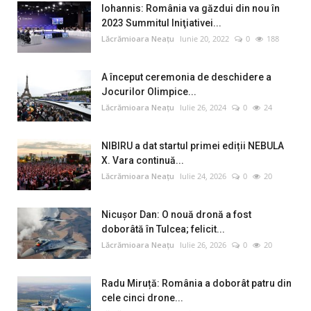
Iohannis: România va găzdui din nou în
2023 Summitul Iniţiativei...
Lăcrămioara Neațu
Iunie 20, 2022
0
188
A început ceremonia de deschidere a
Jocurilor Olimpice...
Lăcrămioara Neațu
Iulie 26, 2024
0
24
NIBIRU a dat startul primei ediții NEBULA
X. Vara continuă...
Lăcrămioara Neațu
Iulie 24, 2026
0
20
Nicușor Dan: O nouă dronă a fost
doborâtă în Tulcea; felicit...
Lăcrămioara Neațu
Iulie 26, 2026
0
20
Radu Miruță: România a doborât patru din
cele cinci drone...