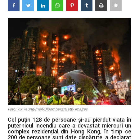
Artă & Cultură
Sănătate
Turism
Foto: Yik Yeung-man/Bloomberg/Getty Images
Cel puțin 128 de persoane și-au pierdut viața în
puternicul incendiu care a devastat miercuri un
complex rezidențial din Hong Kong, în timp ce
200 de persoane sunt date dispărute, a declarat