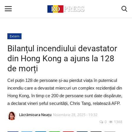
Conectare
Înregistrare
Extern
Bilanțul incendiului devastator
Acasă
din Hong Kong a ajuns la 128
de morți
Intern
Cel puțin 128 de persoane și-au pierdut viața în puternicul
Extern
incendiu care a devastat miercuri un complex rezidențial din
Hong Kong, în timp ce 200 de persoane sunt date dispărute,
Politică
a declarat vineri șeful securității, Chris Tang, relatează AFP.
Socio-Economic
Lăcrămioara Neațu
Noiembrie 28, 2025 - 19:32
0
1368
Monden