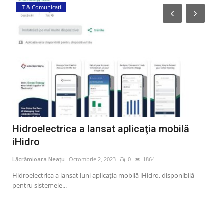
IT & Comunicații
Ș
Hidroelectrica a lansat aplicaţia mobilă
Pe
iHidro
ac
Lăcrămioara Neațu
Octombrie 2, 2023
0
1864
Lăcr
Hidroelectrica a lansat luni aplicaţia mobilă iHidro, disponibilă
Pers
pentru sistemele...
vari