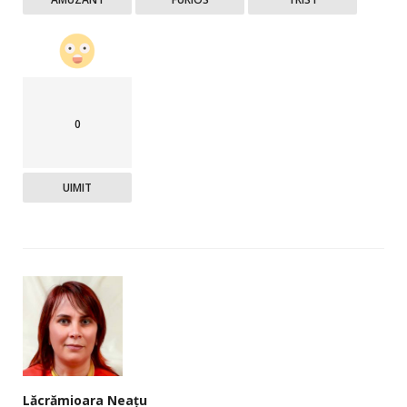
0
UIMIT
Lăcrămioara Neațu