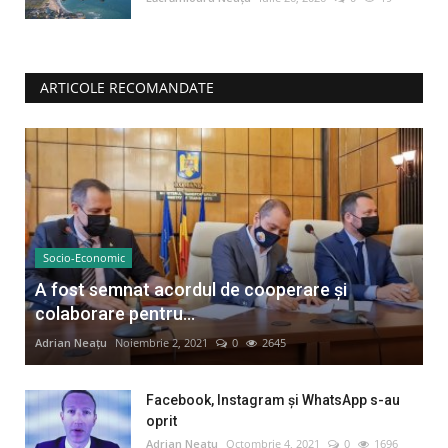
ARTICOLE RECOMANDATE
Socio-Economic
A fost semnat acordul de cooperare și
colaborare pentru...
Adrian Neațu
Noiembrie 2, 2021
0
2645
Facebook, Instagram și WhatsApp s-au
oprit
Adrian Neațu
Octombrie 4, 2021
0
1696