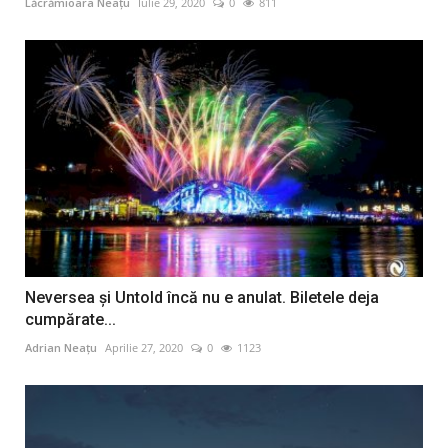
Lăcrămioara Neațu
Iulie 29, 2020
0
811
Neversea și Untold încă nu e anulat. Biletele deja
cumpărate...
Adrian Neațu
Aprilie 27, 2020
0
1123