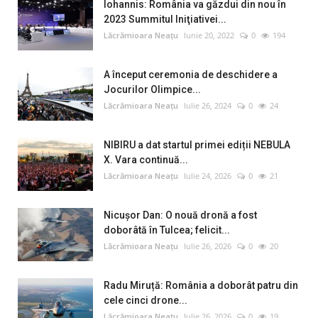
Iohannis: România va găzdui din nou în
2023 Summitul Iniţiativei...
Lăcrămioara Neațu
Iunie 20, 2022
0
194
A început ceremonia de deschidere a
Jocurilor Olimpice...
Lăcrămioara Neațu
Iulie 26, 2024
0
24
NIBIRU a dat startul primei ediții NEBULA
X. Vara continuă...
Lăcrămioara Neațu
Iulie 24, 2026
0
21
Nicușor Dan: O nouă dronă a fost
doborâtă în Tulcea; felicit...
Lăcrămioara Neațu
Iulie 26, 2026
0
20
Radu Miruță: România a doborât patru din
cele cinci drone...
Lăcrămioara Neațu
Iulie 26, 2026
0
19