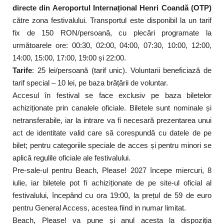
directe din Aeroportul Internațional Henri Coandă (OTP)
către zona festivalului. Transportul este disponibil la un tarif
fix de 150 RON/persoană, cu plecări programate la
următoarele ore: 00:30, 02:00, 04:00, 07:30, 10:00, 12:00,
14:00, 15:00, 17:00, 19:00 și 22:00.
Tarife
: 25 lei/persoană (tarif unic). Voluntarii beneficiază de
tarif special – 10 lei, pe baza brățării de voluntar.
Accesul în festival se face exclusiv pe baza biletelor
achiziționate prin canalele oficiale. Biletele sunt nominale și
netransferabile, iar la intrare va fi necesară prezentarea unui
act de identitate valid care să corespundă cu datele de pe
bilet; pentru categoriile speciale de acces și pentru minori se
aplică regulile oficiale ale festivalului.
Pre-sale-ul pentru Beach, Please! 2027 începe miercuri, 8
iulie, iar biletele pot fi achiziționate de pe site-ul oficial al
festivalului, începând cu ora 19:00, la prețul de 59 de euro
pentru General Access, acestea fiind in numar limitat.
Beach, Please! va pune și anul acesta la dispoziția