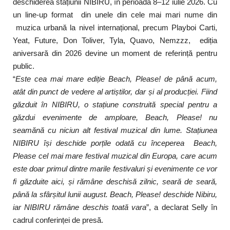
deschiderea stațiunii NIBIRU, în perioada 8–12 iulie 2026. Cu
un line-up format din unele din cele mai mari nume din
muzica urbană la nivel internațional, precum Playboi Carti,
Yeat, Future, Don Toliver, Tyla, Quavo, Nemzzz, ediția
aniversară din 2026 devine un moment de referință pentru
public.
“
Este cea mai mare ediție Beach, Please! de până acum,
atât din punct de vedere al artiștilor, dar și al producției. Fiind
găzduit în NIBIRU, o stațiune construită special pentru a
găzdui evenimente de amploare, Beach, Please! nu
seamănă cu niciun alt festival muzical din lume. Stațiunea
NIBIRU își deschide porțile odată cu începerea Beach,
Please cel mai mare festival muzical din Europa, care acum
este doar primul dintre marile festivaluri și evenimente ce vor
fi găzduite aici, și rămâne deschisă zilnic, seară de seară,
până la sfârșitul lunii august. Beach, Please! deschide Nibiru,
iar NIBIRU rămâne deschis toată vara
”, a declarat Selly în
cadrul conferinței de presă.