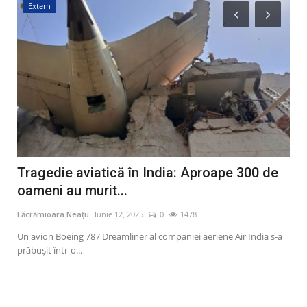
Extern
I
Tragedie aviatică în India: Aproape 300 de
Ap
oameni au murit...
pr
Lăcrămioara Neațu
Iunie 12, 2025
0
1478
Lăcr
Un avion Boeing 787 Dreamliner al companiei aeriene Air India s-a
Appl
prăbușit într-o...
iPho