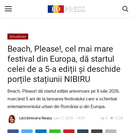
Conectare
Înregistrare
Actualitate
Beach, Please!, cel mai mare
Acasă
festival din Europa, dă startul
celei de a 5-a ediții și deschide
Intern
porțile stațiunii NIBIRU
Extern
Beach, Please! dă startul ediției aniversare pe 8 iulie 2026,
Politică
marcând 5 ani de la lansarea festivalului care a schimbat
entertainmentului urban din România și din Europa.
Socio-Economic
Lăcrămioara Neațu
Iulie 7, 2026 - 14:01
0
1228
Monden