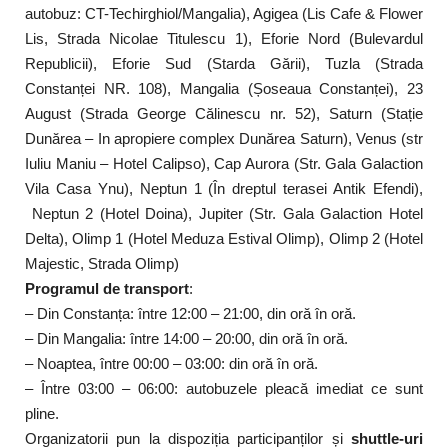
autobuz: CT-Techirghiol/Mangalia), Agigea (Lis Cafe & Flower
Lis, Strada Nicolae Titulescu 1), Eforie Nord (Bulevardul
Republicii), Eforie Sud (Starda Gării), Tuzla (Strada
Constanței NR. 108), Mangalia (Șoseaua Constanței), 23
August (Strada George Călinescu nr. 52), Saturn (Stație
Dunărea – In apropiere complex Dunărea Saturn), Venus (str
Iuliu Maniu – Hotel Calipso), Cap Aurora (Str. Gala Galaction
Vila Casa Ynu), Neptun 1 (În dreptul terasei Antik Efendi),
Neptun 2 (Hotel Doina), Jupiter (Str. Gala Galaction Hotel
Delta), Olimp 1 (Hotel Meduza Estival Olimp), Olimp 2 (Hotel
Majestic, Strada Olimp)
Programul de transport
:
– Din Constanța: între 12:00 – 21:00, din oră în oră.
– Din Mangalia: între 14:00 – 20:00, din oră în oră.
– Noaptea, între 00:00 – 03:00: din oră în oră.
– Între 03:00 – 06:00: autobuzele pleacă imediat ce sunt
pline.
Organizatorii pun la dispoziția participanților și
shuttle-uri