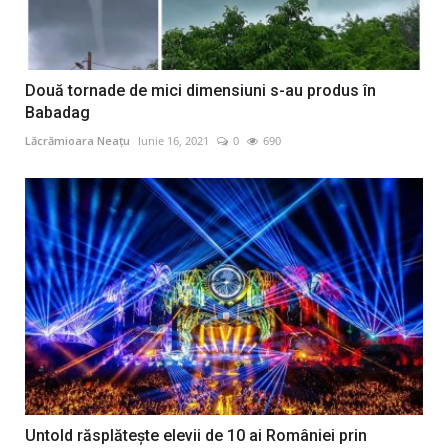
Două tornade de mici dimensiuni s-au produs în
Babadag
Lăcrămioara Neațu
Iunie 16, 2021
0
690
Untold răsplătește elevii de 10 ai României prin