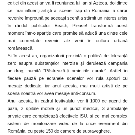
ediției din acest an va fi reuniunea lui Ian și Azteca, doi dintre
cei mai influenți artiști ai scenei trap din România, a căror
revenire împreună pe aceeași scenă a stârnit un interes uriaș
în rândul publicului. Beach, Please! transformă acest
moment într-o apariție care promite să aducă una dintre cele
mai comentate reveniri ale verii în cultura urbană
românească.
Și în acest an, organizatorii prezintă o politică de toleranță
zero asupra substanțelor interzise și derulează campania
antidrog, numită “Păstrează-ți amintirile curate”. Astfel în
fiecare pauză pe ecranele scenelor vor rula spoturi cu
mesaje dedicate, iar anul acesta, mai mulți artiști de pe
scena noastră vor avea mesaje anti-consum.
Anul acesta, în cadrul festivalului vor fi 1000 de agenți de
pază, 2 spitale mobile și un punct medical, 3 ambulanțe
private care completează efectivele ISU, și cel mai complex
sistem de monitorizare video de la orice eveniment din
România, cu peste 150 de camere de supraveghere.