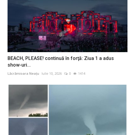
BEACH, PLEASE! continuă în forţă: Ziua 1 a adus
show-uri...
Lăcrămioara Neațu
Iulie 10, 2026
0
1414