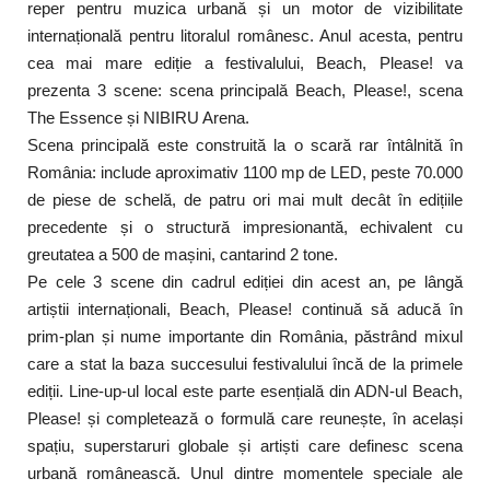
reper pentru muzica urbană și un motor de vizibilitate
internațională pentru litoralul românesc. Anul acesta, pentru
cea mai mare ediție a festivalului, Beach, Please! va
prezenta 3 scene: scena principală Beach, Please!, scena
The Essence și NIBIRU Arena.
Scena principală este construită la o scară rar întâlnită în
România: include aproximativ 1100 mp de LED, peste 70.000
de piese de schelă, de patru ori mai mult decât în edițiile
precedente și o structură impresionantă, echivalent cu
greutatea a 500 de mașini, cantarind 2 tone.
Pe cele 3 scene din cadrul ediției din acest an, pe lângă
artiștii internaționali, Beach, Please! continuă să aducă în
prim-plan și nume importante din România, păstrând mixul
care a stat la baza succesului festivalului încă de la primele
ediții. Line-up-ul local este parte esențială din ADN-ul Beach,
Please! și completează o formulă care reunește, în același
spațiu, superstaruri globale și artiști care definesc scena
urbană românească. Unul dintre momentele speciale ale