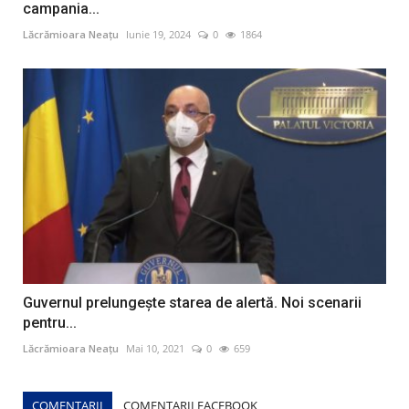
campania...
Lăcrămioara Neațu
Iunie 19, 2024
0
1864
Guvernul prelungește starea de alertă. Noi scenarii
pentru...
Lăcrămioara Neațu
Mai 10, 2021
0
659
COMENTARII
COMENTARII FACEBOOK