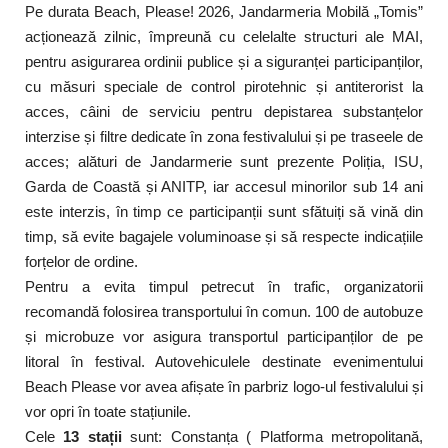
Pe durata Beach, Please! 2026, Jandarmeria Mobilă „Tomis”
acționează zilnic, împreună cu celelalte structuri ale MAI,
pentru asigurarea ordinii publice și a siguranței participanților,
cu măsuri speciale de control pirotehnic și antiterorist la
acces, câini de serviciu pentru depistarea substanțelor
interzise și filtre dedicate în zona festivalului și pe traseele de
acces; alături de Jandarmerie sunt prezente Poliția, ISU,
Garda de Coastă și ANITP, iar accesul minorilor sub 14 ani
este interzis, în timp ce participanții sunt sfătuiți să vină din
timp, să evite bagajele voluminoase și să respecte indicațiile
forțelor de ordine.
Pentru a evita timpul petrecut în trafic, organizatorii
recomandă folosirea transportului în comun. 100 de autobuze
și microbuze vor asigura transportul participanților de pe
litoral în festival. Autovehiculele destinate evenimentului
Beach Please vor avea afișate în parbriz logo-ul festivalului și
vor opri în toate stațiunile.
Cele
13 stații
sunt: Constanța ( Platforma metropolitană,