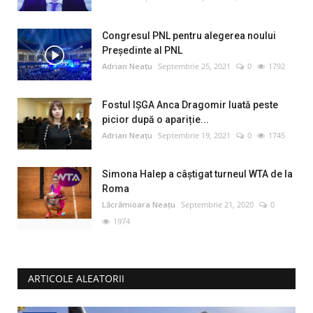
Congresul PNL pentru alegerea noului
Preşedinte al PNL
Adrian Neațu
Septembrie 25, 2021
0
1792
Fostul IȘGA Anca Dragomir luată peste
picior după o apariție...
Adrian Neațu
Septembrie 19, 2021
0
1745
Simona Halep a câştigat turneul WTA de la
Roma
Lăcrămioara Neațu
Septembrie 21, 2020
0
1974
ARTICOLE ALEATORII