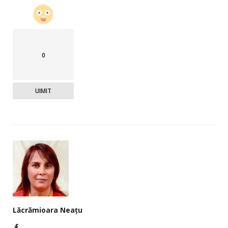
0
UIMIT
Lăcrămioara Neațu