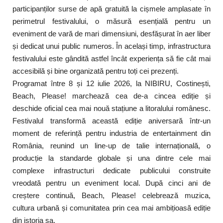
participanților surse de apă gratuită la cișmele amplasate în
perimetrul festivalului, o măsură esențială pentru un
eveniment de vară de mari dimensiuni, desfășurat în aer liber
și dedicat unui public numeros. În același timp, infrastructura
festivalului este gândită astfel încât experiența să fie cât mai
accesibilă și bine organizată pentru toți cei prezenți.
Programat între 8 și 12 iulie 2026, la NIBIRU, Costinești,
Beach, Please! marchează cea de-a cincea ediție și
deschide oficial cea mai nouă stațiune a litoralului românesc.
Festivalul transformă această ediție aniversară într-un
moment de referință pentru industria de entertainment din
România, reunind un line-up de talie internațională, o
producție la standarde globale și una dintre cele mai
complexe infrastructuri dedicate publicului construite
vreodată pentru un eveniment local. După cinci ani de
creștere continuă, Beach, Please! celebrează muzica,
cultura urbană și comunitatea prin cea mai ambițioasă ediție
din istoria sa.