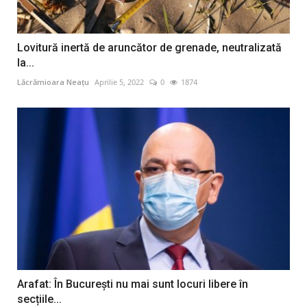
Lovitură inertă de aruncător de grenade, neutralizată
la...
Lăcrămioara Neațu
Aprilie 5, 2022
0
1874
Arafat: În București nu mai sunt locuri libere în
secțiile...