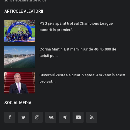
sunt necesare și de folos.
ARTICOLE ALEATORII
PSG și-a apărat trofeul Champions League
cucerit în premieră...
Corina Martin: Estimăm în jur de 40-45.000 de
turiști pe...
Guvernul Veştea a picat. Veştea: Am venit în acest
proiect...
SOCIAL MEDIA