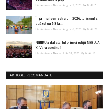
Lăcrămioara Neațu
August 3, 2026
0
23
În primul semestru din 2026, turismul a
scăzut cu 6,8 la...
Lăcrămioara Neațu
August 6, 2026
0
21
NIBIRU a dat startul primei ediții NEBULA
X. Vara continuă...
Lăcrămioara Neațu
Iulie 24, 2026
0
16
ARTICOLE RECOMANDATE