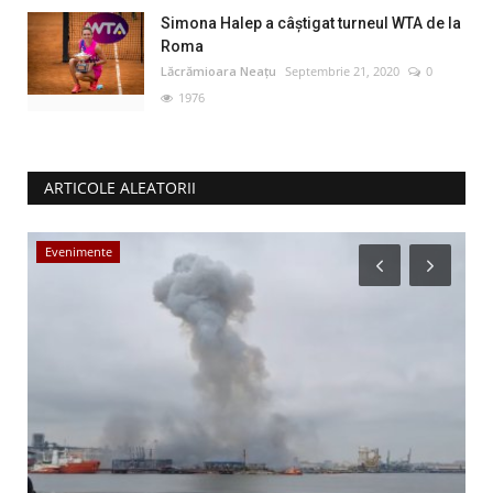
Simona Halep a câştigat turneul WTA de la
Roma
Lăcrămioara Neațu
Septembrie 21, 2020
0
1976
ARTICOLE ALEATORII
Evenimente
A