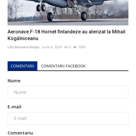
Aeronave F-18 Hornet finlandeze au aterizat la Mihail
Kogălniceanu
Lăcrămioara Neațu
Iunie 4, 2024
0
1996
COMENTARII
COMENTARII FACEBOOK
Nume
E-mail
Comentariu