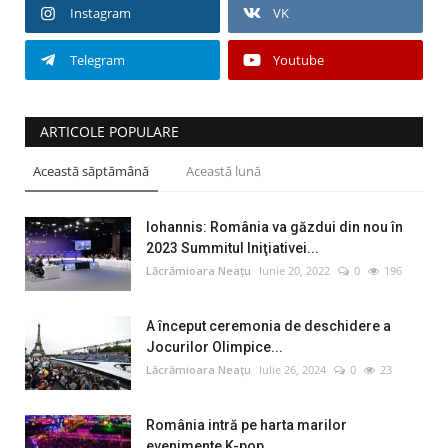
Instagram
VK
Telegram
Youtube
ARTICOLE POPULARE
Această săptămână
Această lună
Iohannis: România va găzdui din nou în
2023 Summitul Iniţiativei...
Lăcrămioara Neațu
Iunie 20, 2022
0
196
A început ceremonia de deschidere a
Jocurilor Olimpice...
Lăcrămioara Neațu
Iulie 26, 2024
0
23
România intră pe harta marilor
evenimente K-pop