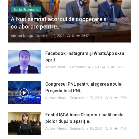
Socio-Economic
A fost semnat acordul de cooperare și
colaborare pentru...
Adrian Neațu
Noiembrie 2, 2021
0
2647
Facebook, Instagram și WhatsApp s-au
oprit
Adrian Neațu
Octombrie 4, 2021
0
1696
Congresul PNL pentru alegerea noului
Preşedinte al PNL
Adrian Neațu
Septembrie 25, 2021
0
1793
Fostul IȘGA Anca Dragomir luată peste
picior după o apariție...
Adrian Neațu
Septembrie 19, 2021
0
1748