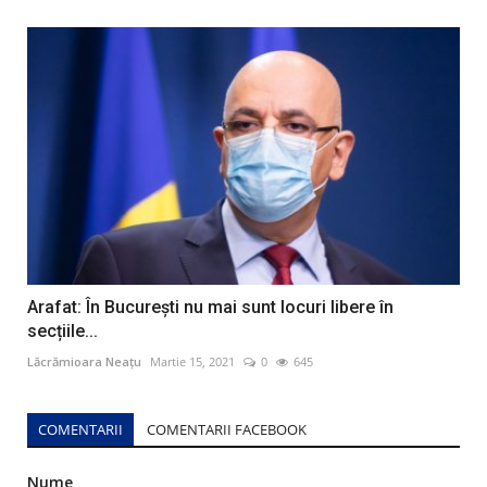
Arafat: În București nu mai sunt locuri libere în
secțiile...
Lăcrămioara Neațu
Martie 15, 2021
0
645
COMENTARII
COMENTARII FACEBOOK
Nume