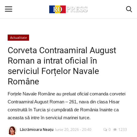
Conectare
Înregistrare
Actualitate
Corveta Contraamiral August
Acasă
Roman a intrat oficial în
serviciul Forțelor Navale
Intern
Române
Extern
Forțele Navale Române au preluat oficial comanda corvetei
Politică
Contraamiral August Roman – 261, nava din clasa Hisar
construită în Turcia și cumpărată de România înainte ca
Socio-Economic
aceasta să intre în serviciul marinei turce.
Lăcrămioara Neațu
Iunie 20, 2026 - 20:40
0
1233
Monden