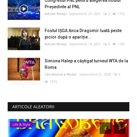
Congresul PNL pentru alegerea noului
Preşedinte al PNL
Adrian Neațu
Septembrie 25, 2021
0
1792
Fostul IȘGA Anca Dragomir luată peste
picior după o apariție...
Adrian Neațu
Septembrie 19, 2021
0
1745
Simona Halep a câştigat turneul WTA de la
Roma
Lăcrămioara Neațu
Septembrie 21, 2020
0
1974
ARTICOLE ALEATORII
Life & Style
R