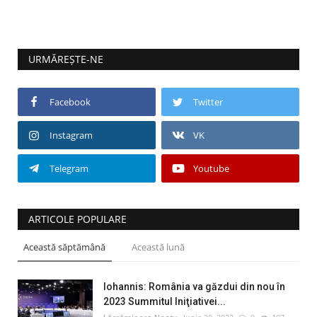
URMĂREȘTE-NE
Facebook
Twitter
Instagram
VK
Telegram
Youtube
ARTICOLE POPULARE
Această săptămână
Această lună
Iohannis: România va găzdui din nou în
2023 Summitul Iniţiativei...