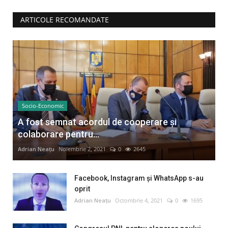
ARTICOLE RECOMANDATE
Socio-Economic
A fost semnat acordul de cooperare și
colaborare pentru...
Adrian Neațu
Noiembrie 2, 2021
0
2645
Facebook, Instagram și WhatsApp s-au
oprit
Adrian Neațu
Octombrie 4, 2021
0
1695