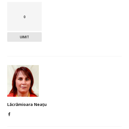
0
UIMIT
Lăcrămioara Neațu