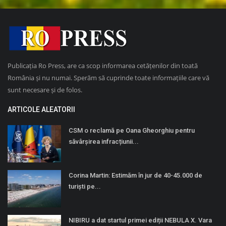
Publicația Ro Press, are ca scop informarea cetățenilor din toată
România și nu numai. Sperăm să cuprinde toate informațiile care vă
sunt necesare și de folos.
ARTICOLE ALEATORII
CSM o reclamă pe Oana Gheorghiu pentru
săvârșirea infracțiunii...
Corina Martin: Estimăm în jur de 40-45.000 de
turiști pe...
NIBIRU a dat startul primei ediții NEBULA X. Vara