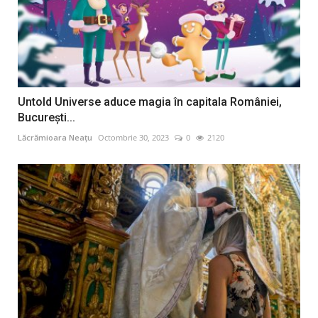
Untold Universe aduce magia în capitala României,
București...
Lăcrămioara Neațu
Octombrie 30, 2023
0
2120