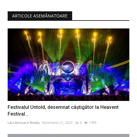
ARTICOLE ASEMĂNATOARE
Festivalul Untold, desemnat câștigător la Heavent
Festival...
Lăcrămioara Neațu
Noiembrie 21, 2023
0
1783