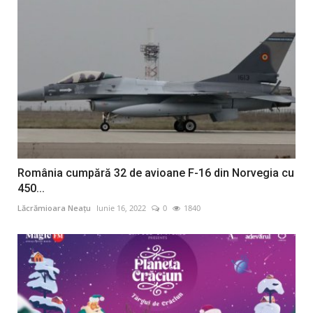
România cumpără 32 de avioane F-16 din Norvegia cu
450...
Lăcrămioara Neațu
Iunie 16, 2022
0
1840