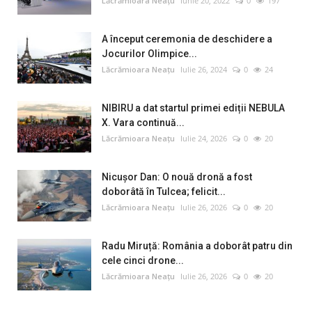
Lăcrămioara Neațu
Iunie 20, 2022
0
197
A început ceremonia de deschidere a
Jocurilor Olimpice...
Lăcrămioara Neațu
Iulie 26, 2024
0
24
NIBIRU a dat startul primei ediții NEBULA
X. Vara continuă...
Lăcrămioara Neațu
Iulie 24, 2026
0
20
Nicușor Dan: O nouă dronă a fost
doborâtă în Tulcea; felicit...
Lăcrămioara Neațu
Iulie 26, 2026
0
20
Radu Miruță: România a doborât patru din
cele cinci drone...
Lăcrămioara Neațu
Iulie 26, 2026
0
20