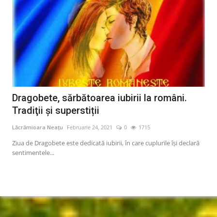
Dragobete, sărbătoarea iubirii la români.
A 
Tradiţii şi superstiții
Mu
Lăcrămioara Neațu
Februarie 24, 2021
0
1715
Lăcr
Ziua de Dragobete este dedicată iubirii, în care cuplurile îşi declară
Card
sentimentele...
Unit