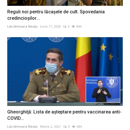
Reguli noi pentru lăcaşele de cult. Spovedania
credincioşilor...
Lăcrămioara Neațu
Iunie 17, 2020
0
844
Gheorghiţă: Lista de aşteptare pentru vaccinarea anti-
COVID...
Lăcrămioara Neațu
Martie 2, 2021
0
684