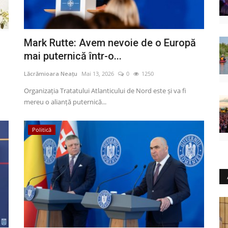
n
Mark Rutte: Avem nevoie de o Europă
mai puternică într-o...
Lăcrămioara Neațu
Mai 13, 2026
0
1250
Organizația Tratatului Atlanticului de Nord este și va fi
mereu o alianță puternică...
Politică