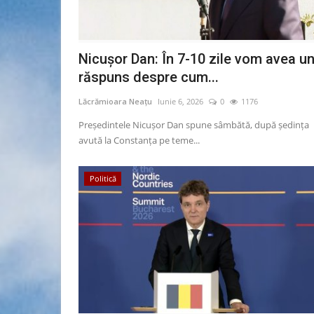
Nicușor Dan: În 7-10 zile vom avea u
răspuns despre cum...
Lăcrămioara Neațu
Iunie 6, 2026
0
1176
Președintele Nicușor Dan spune sâmbătă, după ședința
avută la Constanța pe teme...
Politică