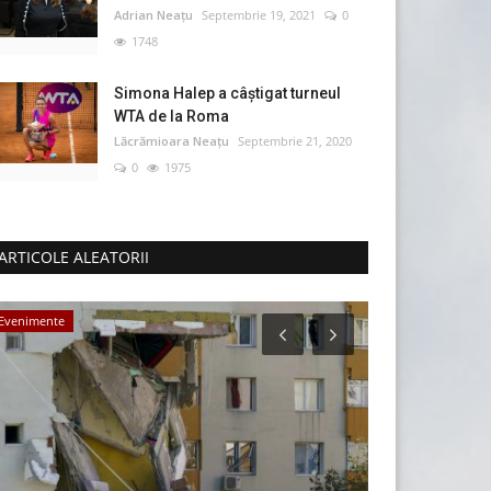
Adrian Neațu
Septembrie 19, 2021
0
1748
Simona Halep a câştigat turneul
WTA de la Roma
Lăcrămioara Neațu
Septembrie 21, 2020
0
1975
ARTICOLE ALEATORII
Evenimente
Mediu