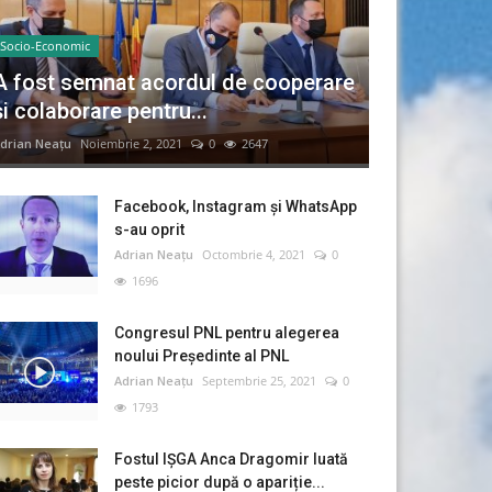
Socio-Economic
A fost semnat acordul de cooperare
și colaborare pentru...
drian Neațu
Noiembrie 2, 2021
0
2647
Facebook, Instagram și WhatsApp
s-au oprit
Adrian Neațu
Octombrie 4, 2021
0
1696
Congresul PNL pentru alegerea
noului Preşedinte al PNL
Adrian Neațu
Septembrie 25, 2021
0
1793
Fostul IȘGA Anca Dragomir luată
peste picior după o apariție...