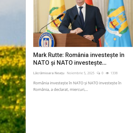
Mark Rutte: România investește în
NATO și NATO investește...
Lăcrămioara Neațu
Noiembrie 5, 2025
0
1338
România investește în NATO și NATO investește în
România, a declarat, miercuri,...