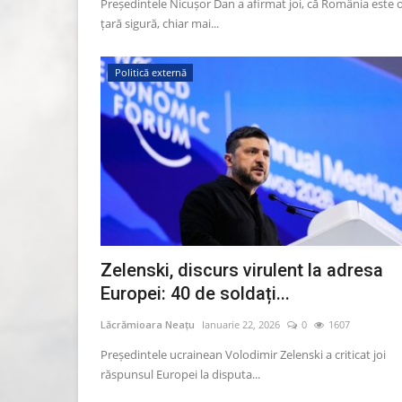
Preşedintele Nicuşor Dan a afirmat joi, că România este 
ţară sigură, chiar mai...
Marea soprană Mariana Nicol
Politică externă
decedat la vârsta de...
Lăcrămioara Neațu
Octombrie 14, 2022
0
1
Marea soprană Mariana Nicolesco a decedat la
de ani. Artista era internată...
Zelenski, discurs virulent la adresa
Europei: 40 de soldați...
Lăcrămioara Neațu
Ianuarie 22, 2026
0
1607
Președintele ucrainean Volodimir Zelenski a criticat joi
răspunsul Europei la disputa...