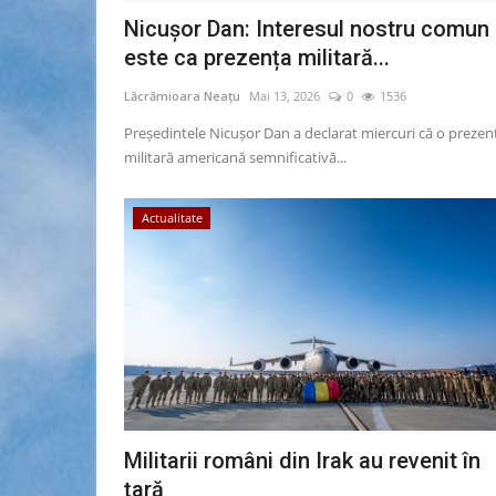
Nicușor Dan: Interesul nostru comun
este ca prezența militară...
Lăcrămioara Neațu
Mai 13, 2026
0
1536
Președintele Nicușor Dan a declarat miercuri că o prezen
militară americană semnificativă...
Actualitate
Militarii români din Irak au revenit în
țară