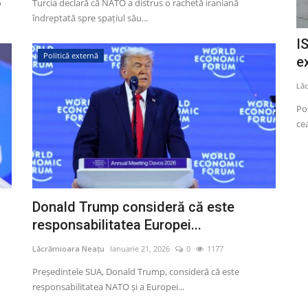
o
Turcia declară că NATO a distrus o rachetă iraniană
îndreptată spre spațiul său...
esco a
Ilie Bolojan: Vom propune creșterea
I
Politică externă
normei didactice cu...
e
820
Lăcrămioara Neațu
Iulie 2, 2025
0
1360
Lă
 vârsta de 73
Premierul Ilie Bolojan a anunțat, miercuri, că Guvernul va
Pom
propune creșterea normei...
cea
Donald Trump consideră că este
responsabilitatea Europei...
Lăcrămioara Neațu
Ianuarie 21, 2026
0
1177
Președintele SUA, Donald Trump, consideră că este
responsabilitatea NATO și a Europei...