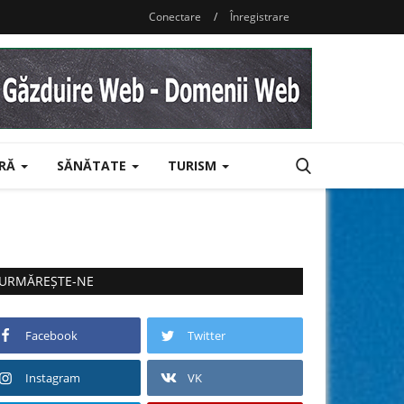
Conectare
/
Înregistrare
URĂ
SĂNĂTATE
TURISM
URMĂREȘTE-NE
Facebook
Twitter
Instagram
VK