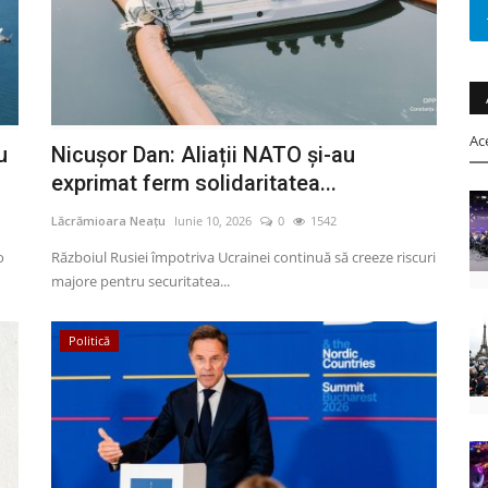
Ac
u
Nicușor Dan: Aliații NATO și-au
exprimat ferm solidaritatea...
Lăcrămioara Neațu
Iunie 10, 2026
0
1542
o
Războiul Rusiei împotriva Ucrainei continuă să creeze riscuri
majore pentru securitatea...
Politică