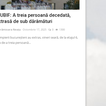
SUBIF: A treia persoană decedată,
Guvernul pr
xtrasă de sub dărâmături
mașinilor ve
crămioara Neațu
Octombrie 17, 2025
0
1300
Lăcrămioara Neațu
pierii bucureșteni au extras, vineri seară, de la etajul 6,
Guvernul pregăteșt
 de-a treia persoană...
circulație a mașinilo