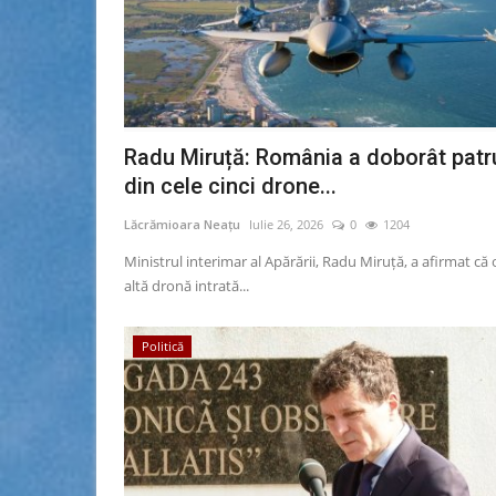
Radu Miruță: România a doborât patr
din cele cinci drone...
Lăcrămioara Neațu
Iulie 26, 2026
0
1204
Ministrul interimar al Apărării, Radu Miruță, a afirmat că 
altă dronă intrată...
Politică