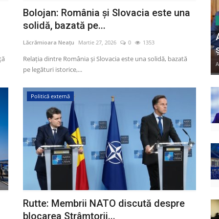
Bolojan: România și Slovacia este una
solidă, bazată pe...
Lăcrămioara Neațu
Martie 27, 2026
0
1353
ță
Relația dintre România și Slovacia este una solidă, bazată
A
pe legături istorice,...
Politică externă
Rutte: Membrii NATO discută despre
blocarea Strâmtorii...