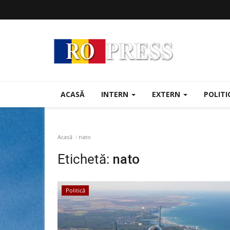
ACASĂ
INTERN
EXTERN
POLIT
Acasă
nato
Etichetă:
nato
Politică