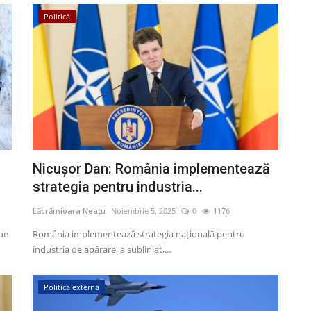
Politică
Nicușor Dan: România implementează
strategia pentru industria...
Lăcrămioara Neațu
Noiembrie 5, 2025
0
1176
 pe
România implementează strategia națională pentru
industria de apărare, a subliniat,...
Politică externă