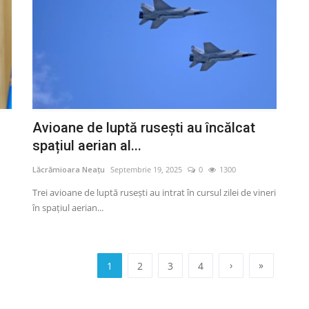
Avioane de luptă rusești au încălcat
spațiul aerian al...
Lăcrămioara Neațu
Septembrie 19, 2025
0
1300
Trei avioane de luptă rusești au intrat în cursul zilei de vineri
în spațiul aerian...
›
»
1
2
3
4