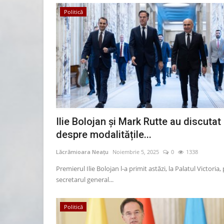
Politică
Ilie Bolojan și Mark Rutte au discutat
despre modalitățile...
Lăcrămioara Neațu
Noiembrie 5, 2025
0
1338
Premierul Ilie Bolojan l-a primit astăzi, la Palatul Victoria,
secretarul general...
Politică