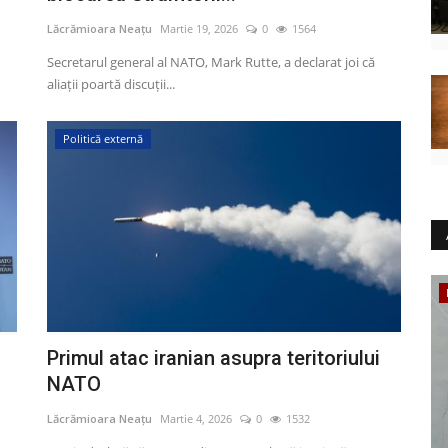
Lăcrămioara Neațu
Martie 19, 2026
0
1564
Secretarul general al NATO, Mark Rutte, a declarat joi că
aliații poartă discuții...
Politică externă
Educație
Primul atac iranian asupra teritoriului
NATO
Lăcrămioara Neațu
Martie 4, 2026
0
1532