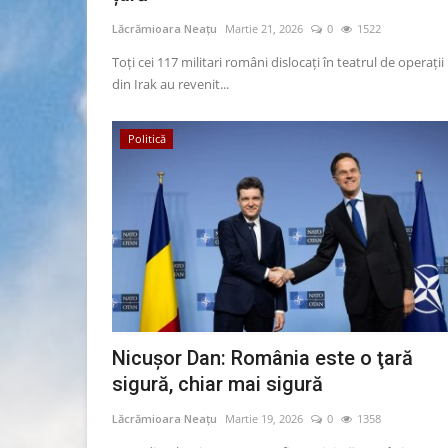
Lăcrămioara Neațu
Martie 21, 2026
0
1522
Toți cei 117 militari români dislocați în teatrul de operații
din Irak au revenit...
Politică
Artă & Cultură
Nicuşor Dan: România este o ţară
sigură, chiar mai sigură
Lăcrămioara Neațu
Martie 19, 2026
0
1358