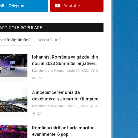
Telegram
Youtube
ARTICOLE POPULARE
eastă săptămână
Această lună
Iohannis: România va găzdui din
nou în 2023 Summitul Iniţiativei...
Lăcrămioara Neațu
Iunie 20, 2022
0
189
A început ceremonia de
deschidere a Jocurilor Olimpice...
Lăcrămioara Neațu
Iulie 26, 2024
0
23
România intră pe harta marilor
evenimente K-pop