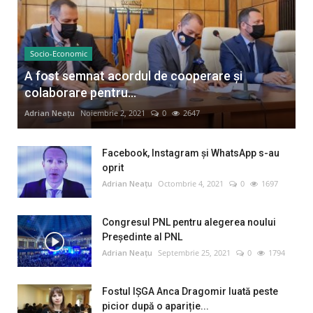
Socio-Economic
A fost semnat acordul de cooperare și
colaborare pentru...
Adrian Neațu
Noiembrie 2, 2021
0
2647
Facebook, Instagram și WhatsApp s-au
oprit
Adrian Neațu
Octombrie 4, 2021
0
1697
Congresul PNL pentru alegerea noului
Preşedinte al PNL
Adrian Neațu
Septembrie 25, 2021
0
1794
Fostul IȘGA Anca Dragomir luată peste
picior după o apariție...