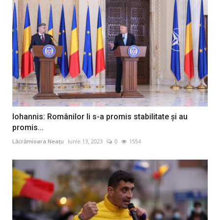
Iohannis: Românilor li s-a promis stabilitate și au
promis...
Lăcrămioara Neațu
Iunie 13, 2023
0
1554