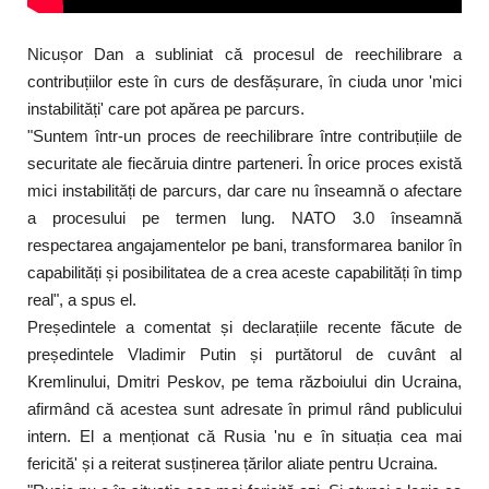
Nicușor Dan a subliniat că procesul de reechilibrare a
contribuțiilor este în curs de desfășurare, în ciuda unor 'mici
instabilități' care pot apărea pe parcurs.
"Suntem într-un proces de reechilibrare între contribuțiile de
securitate ale fiecăruia dintre parteneri. În orice proces există
mici instabilități de parcurs, dar care nu înseamnă o afectare
a procesului pe termen lung. NATO 3.0 înseamnă
respectarea angajamentelor pe bani, transformarea banilor în
capabilități și posibilitatea de a crea aceste capabilități în timp
real", a spus el.
Președintele a comentat și declarațiile recente făcute de
președintele Vladimir Putin și purtătorul de cuvânt al
Kremlinului, Dmitri Peskov, pe tema războiului din Ucraina,
afirmând că acestea sunt adresate în primul rând publicului
intern. El a menționat că Rusia 'nu e în situația cea mai
fericită' și a reiterat susținerea țărilor aliate pentru Ucraina.