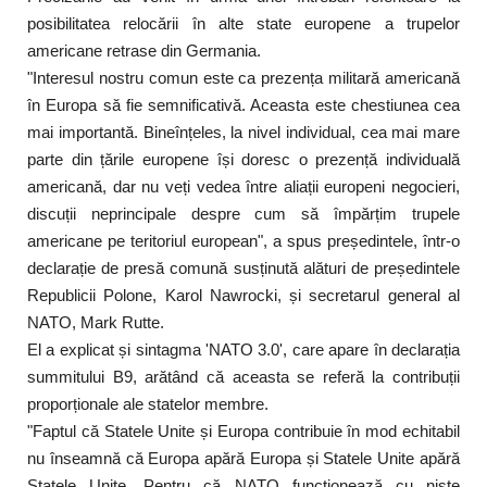
posibilitatea relocării în alte state europene a trupelor
americane retrase din Germania.
"Interesul nostru comun este ca prezența militară americană
în Europa să fie semnificativă. Aceasta este chestiunea cea
mai importantă. Bineînțeles, la nivel individual, cea mai mare
parte din țările europene își doresc o prezență individuală
americană, dar nu veți vedea între aliații europeni negocieri,
discuții neprincipale despre cum să împărțim trupele
americane pe teritoriul european", a spus președintele, într-o
declarație de presă comună susținută alături de președintele
Republicii Polone, Karol Nawrocki, și secretarul general al
NATO, Mark Rutte.
El a explicat și sintagma 'NATO 3.0', care apare în declarația
summitului B9, arătând că aceasta se referă la contribuții
proporționale ale statelor membre.
"Faptul că Statele Unite și Europa contribuie în mod echitabil
nu înseamnă că Europa apără Europa și Statele Unite apără
Statele Unite. Pentru că NATO funcționează cu niște