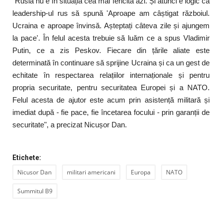
"Rusia nu e în situația cea mai fericită azi. Și atunci e logic ca
leadership-ul rus să spună 'Aproape am câștigat războiul.
Ucraina e aproape învinsă. Așteptați câteva zile și ajungem
la pace'. În felul acesta trebuie să luăm ce a spus Vladimir
Putin, ce a zis Peskov. Fiecare din țările aliate este
determinată în continuare să sprijine Ucraina și ca un gest de
echitate în respectarea relațiilor internaționale și pentru
propria securitate, pentru securitatea Europei și a NATO.
Felul acesta de ajutor este acum prin asistență militară și
imediat după - fie pace, fie încetarea focului - prin garanții de
securitate", a precizat Nicușor Dan.
Etichete:
Nicusor Dan
militari americani
Europa
NATO
Summitul B9