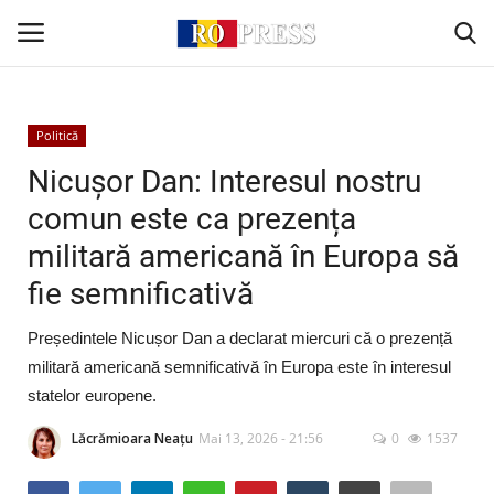
Conectare
Înregistrare
Politică
Nicușor Dan: Interesul nostru
Acasă
comun este ca prezența
militară americană în Europa să
Intern
fie semnificativă
Extern
Președintele Nicușor Dan a declarat miercuri că o prezență
Politică
militară americană semnificativă în Europa este în interesul
statelor europene.
Socio-Economic
Lăcrămioara Neațu
Mai 13, 2026 - 21:56
0
1537
Monden