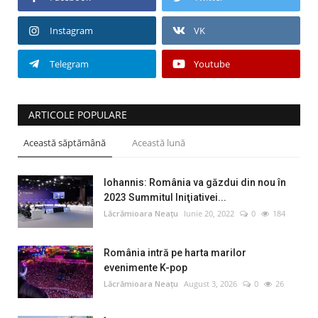
Instagram
VK
Telegram
Youtube
ARTICOLE POPULARE
Această săptămână
Această lună
Iohannis: România va găzdui din nou în
2023 Summitul Iniţiativei...
Lăcrămioara Neațu
Iunie 20, 2022
0
184
România intră pe harta marilor
evenimente K-pop
Lăcrămioara Neațu
August 3, 2026
0
26