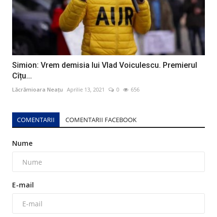
Simion: Vrem demisia lui Vlad Voiculescu. Premierul
Cîțu...
Lăcrămioara Neațu
Aprilie 13, 2021
0
656
COMENTARII
COMENTARII FACEBOOK
Nume
E-mail