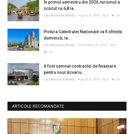
În primul semestru din 2026, turismul a
scăzut cu 6,8 la...
Lăcrămioara Neațu
August 6, 2026
0
24
Pictura Catedralei Naționale va fi sfințită
duminică; la...
Lăcrămioara Neațu
Octombrie 26, 2025
0
18
A fost semnat contractul de finanțare
pentru noul Acvariu...
Lăcrămioara Neațu
August 6, 2026
0
18
ARTICOLE RECOMANDATE