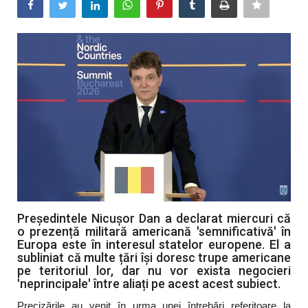
Artă & Cultură
Sănătate
Turism
Președintele Nicușor Dan a declarat miercuri că
o prezență militară americană 'semnificativă' în
Europa este în interesul statelor europene. El a
subliniat că multe țări își doresc trupe americane
pe teritoriul lor, dar nu vor exista negocieri
'neprincipale' între aliați pe acest acest subiect.
Precizările au venit în urma unei întrebări referitoare la