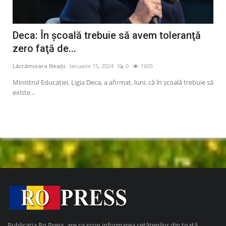
Deca: În şcoală trebuie să avem toleranţă
Mi
zero faţă de...
ce
Lăcrămioara Neațu
Ianuarie 15, 2024
0
1605
Lăcr
i,
Ministrul Educaţiei, Ligia Deca, a afirmat, luni, că în şcoală trebuie să
Mini
existe...
cond
Publicația Ro Press, are ca scop informarea cetățenilor din toată