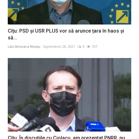
Cîțu: PSD și USR PLUS vor să arunce țara în haos şi
să...
Lăcrămioara Neațu
Septembrie 28, 2021
0
557
Cîţu: În discuţiile cu Ciolacu, am prezentat PNRR, nu