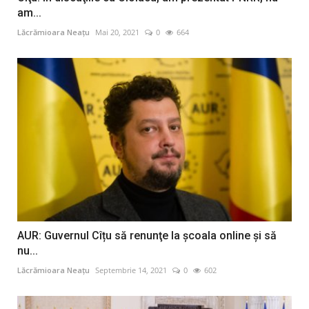
am...
Lăcrămioara Neațu
Mai 20, 2021
0
664
AUR: Guvernul Cîțu să renunţe la şcoala online și să
nu...
Lăcrămioara Neațu
Septembrie 14, 2021
0
602