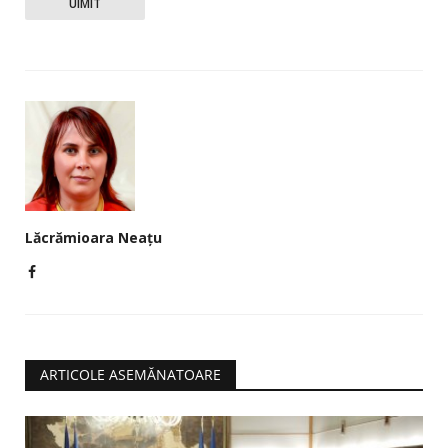
UIMIT
Lăcrămioara Neațu
ARTICOLE ASEMĂNATOARE