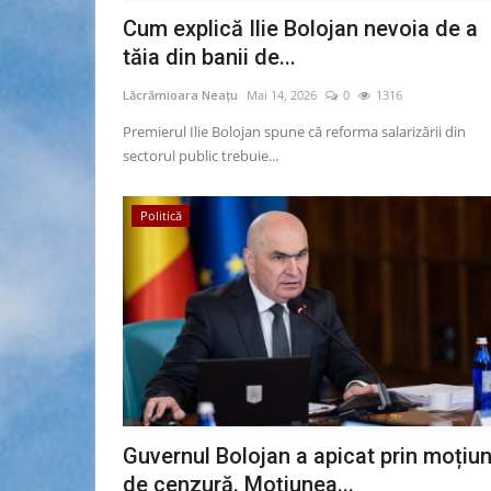
Cum explică Ilie Bolojan nevoia de a
tăia din banii de...
Lăcrămioara Neațu
Mai 14, 2026
0
1316
Premierul Ilie Bolojan spune că reforma salarizării din
sectorul public trebuie...
Politică
Guvernul Bolojan a apicat prin moțiun
de cenzură. Moțiunea...