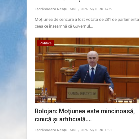
Lăcrămioara Neațu
Mai 5, 2026
0
1435
Moţiunea de cenzură a fost votată de 281 de parlamentar
ceea ce înseamnă că Guvernul...
Politică
Știri Locale
Bolojan: Moţiunea este mincinoasă,
cinică şi artificială....
Lăcrămioara Neațu
Mai 5, 2026
0
1351