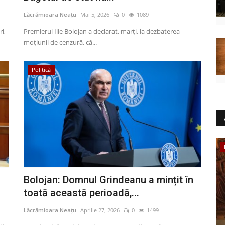
Lăcrămioara Neațu
Mai 5, 2026
0
1089
i,
Premierul Ilie Bolojan a declarat, marţi, la dezbaterea
moţiunii de cenzură, că...
Politică
Sport
Bolojan: Domnul Grindeanu a mințit în
toată această perioadă,...
Lăcrămioara Neațu
Aprilie 27, 2026
0
1499