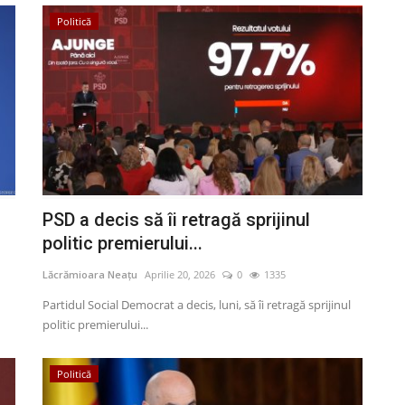
Politică
PSD a decis să îi retragă sprijinul
politic premierului...
Lăcrămioara Neațu
Aprilie 20, 2026
0
1335
Partidul Social Democrat a decis, luni, să îi retragă sprijinul
politic premierului...
Politică