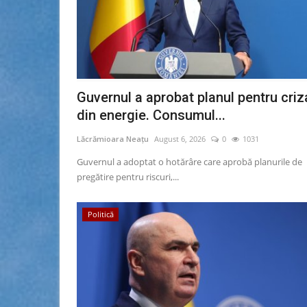
Guvernul a aprobat planul pentru criz
din energie. Consumul...
Lăcrămioara Neațu
August 6, 2026
0
1031
Guvernul a adoptat o hotărâre care aprobă planurile de
pregătire pentru riscuri,...
Politică