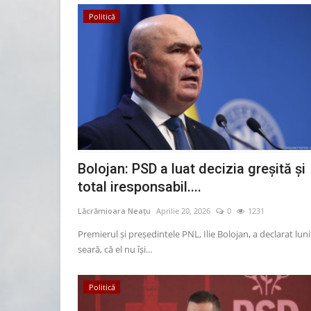
Politică
Bolojan: PSD a luat decizia greşită şi
total iresponsabil....
Lăcrămioara Neațu
Aprilie 20, 2026
0
1231
Premierul și președintele PNL, Ilie Bolojan, a declarat luni
seară, că el nu își...
Politică