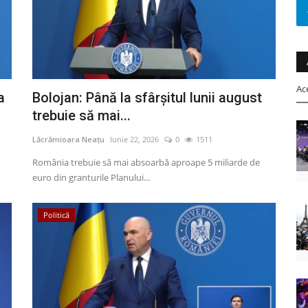
Ac
a
Bolojan: Până la sfârșitul lunii august
trebuie să mai...
Lăcrămioara Neațu
Iunie 22, 2026
0
1511
România trebuie să mai absoarbă aproape 5 miliarde de
euro din granturile Planului...
Politică