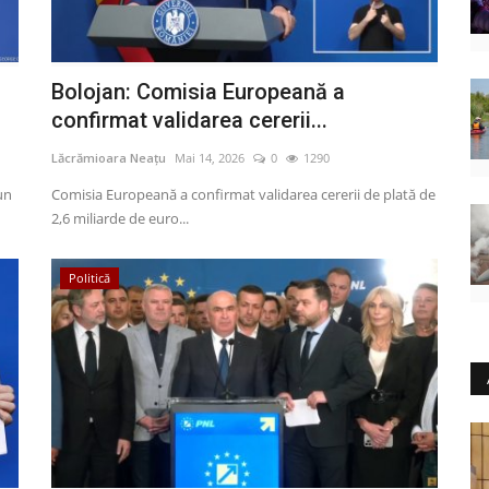
Bolojan: Comisia Europeană a
confirmat validarea cererii...
Lăcrămioara Neațu
Mai 14, 2026
0
1290
un
Comisia Europeană a confirmat validarea cererii de plată de
2,6 miliarde de euro...
Politică