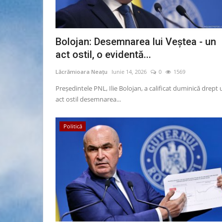
Bolojan: Desemnarea lui Veștea - un
act ostil, o evidentă...
Lăcrămioara Neațu
Iunie 14, 2026
0
1569
Președintele PNL, Ilie Bolojan, a calificat duminică drept 
act ostil desemnarea...
Politică