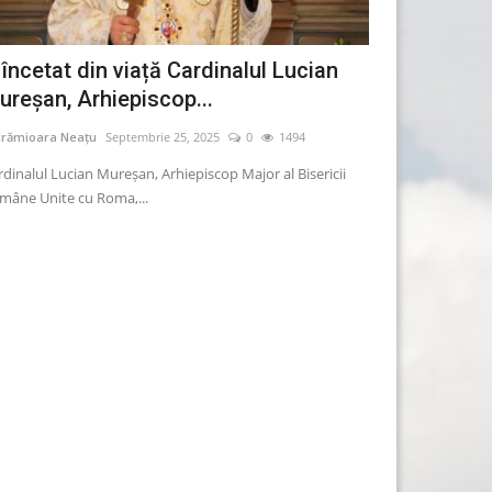
 încetat din viață Cardinalul Lucian
AUR: Începe
ureșan, Arhiepiscop...
suspendarea 
crămioara Neațu
Septembrie 25, 2025
0
1494
Lăcrămioara Neațu
rdinalul Lucian Mureșan, Arhiepiscop Major al Bisericii
Președintele AUR, 
mâne Unite cu Roma,...
statului să desemn