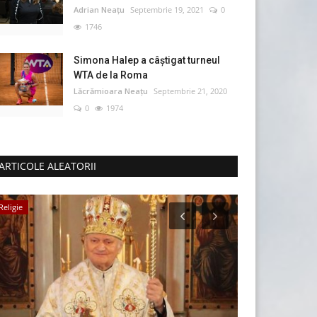
Adrian Neațu
Septembrie 19, 2021
0
1746
Simona Halep a câştigat turneul
WTA de la Roma
Lăcrămioara Neațu
Septembrie 21, 2020
0
1974
ARTICOLE ALEATORII
Religie
Politică