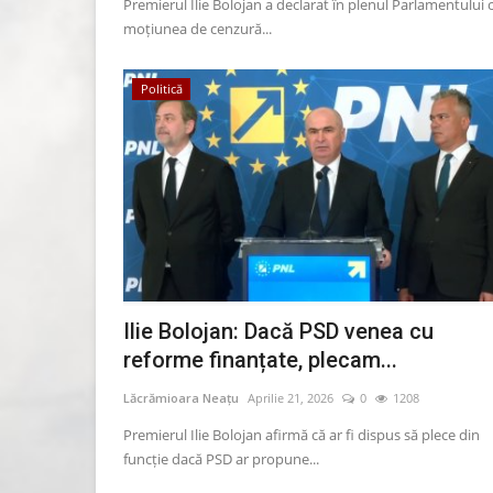
Premierul Ilie Bolojan a declarat în plenul Parlamentului 
moțiunea de cenzură...
Continuă reabilitarea și moder
Politică
Teatrului de Vară...
Lăcrămioara Neațu
Aprilie 27, 2026
0
1495
Consiliul Județean Constanța anunță că lucrăril
reluate în data de 20 aprilie...
Ilie Bolojan: Dacă PSD venea cu
reforme finanțate, plecam...
Lăcrămioara Neațu
Aprilie 21, 2026
0
1208
Premierul Ilie Bolojan afirmă că ar fi dispus să plece din
funcție dacă PSD ar propune...