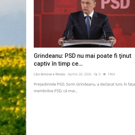
Grindeanu: PSD nu mai poate fi ţinut
captiv în timp ce...
Lăcrămioara Neațu
Aprilie 20, 2026
0
1464
Preşedintele PSD, Sorin Grindeanu, a declarat luni, în faţa
membriloe PSD, că mai...