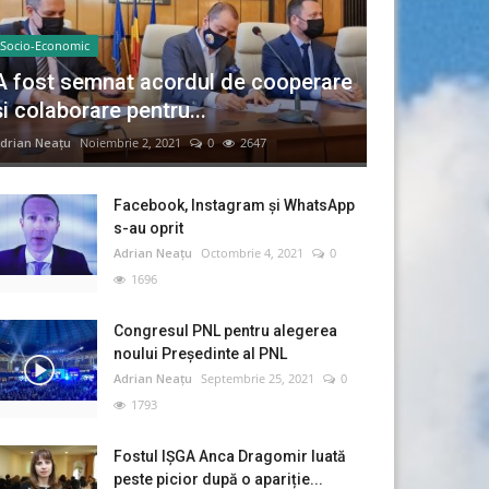
Socio-Economic
A fost semnat acordul de cooperare
și colaborare pentru...
drian Neațu
Noiembrie 2, 2021
0
2647
Facebook, Instagram și WhatsApp
s-au oprit
Adrian Neațu
Octombrie 4, 2021
0
1696
Congresul PNL pentru alegerea
noului Preşedinte al PNL
Adrian Neațu
Septembrie 25, 2021
0
1793
Fostul IȘGA Anca Dragomir luată
peste picior după o apariție...