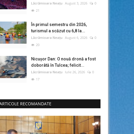
Lăcrămioara Neațu
August 3, 2026
0
21
În primul semestru din 2026,
turismul a scăzut cu 6,8 la...
Lăcrămioara Neațu
August 6, 2026
0
20
Nicușor Dan: O nouă dronă a fost
doborâtă în Tulcea; felicit...
Lăcrămioara Neațu
Iulie 26, 2026
0
17
ARTICOLE RECOMANDATE