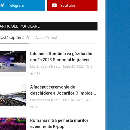
Telegram
Youtube
ARTICOLE POPULARE
eastă săptămână
Această lună
Iohannis: România va găzdui din
nou în 2023 Summitul Iniţiativei...
Lăcrămioara Neațu
Iunie 20, 2022
0
179
A început ceremonia de
deschidere a Jocurilor Olimpice...
Lăcrămioara Neațu
Iulie 26, 2024
0
23
România intră pe harta marilor
evenimente K-pop