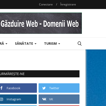
Conectare
/
Înregistrare
URĂ
SĂNĂTATE
TURISM
URMĂREȘTE-NE
Facebook
Twitter
Instagram
VK