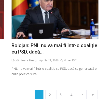
Bolojan: PNL nu va mai fi într-o coaliție
cu PSD, dacă...
Lăcrămioara Neațu
Aprilie 17, 2026
0
1541
PNL nu va mai fi într-o coaliție cu PSD, dacă se generează o
criză politică și va...
›
»
1
2
3
4