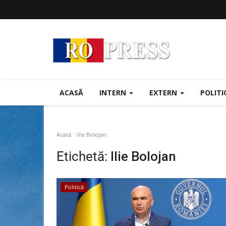
ACASĂ
INTERN
EXTERN
POLIT
Acasă
Ilie Bolojan
Etichetă:
Ilie Bolojan
Politică