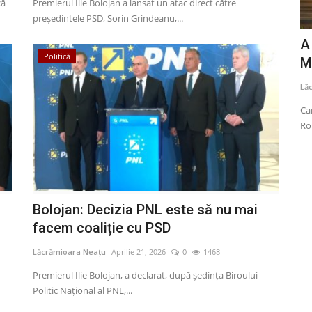
că
Premierul Ilie Bolojan a lansat un atac direct către
președintele PSD, Sorin Grindeanu,...
nizarea
PSG și-a apărat trofeul Champions
A
Politică
League cucerit în premieră...
M
Lăcrămioara Neațu
Mai 30, 2026
0
1091
Lă
e au fost
Paris Saint-Germain a câştigat Liga Campionilor pentru al
Ca
doilea an consecutiv,...
Ro
Bolojan: Decizia PNL este să nu mai
facem coaliție cu PSD
Lăcrămioara Neațu
Aprilie 21, 2026
0
1468
Premierul Ilie Bolojan, a declarat, după şedinţa Biroului
Politic Naţional al PNL,...