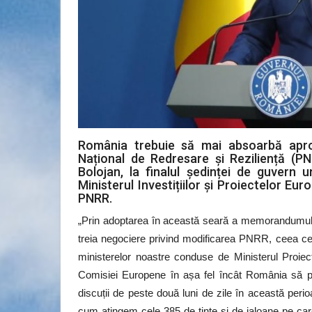
România trebuie să mai absoarbă aproa
Național de Redresare și Reziliență (PNRR
Bolojan, la finalul ședinței de guver
Ministerul Investițiilor și Proiectelor Eu
PNRR.
„Prin adoptarea în această seară a memorandumului
treia negociere privind modificarea PNRR, ceea ce
ministerelor noastre conduse de Ministerul Proiect
Comisiei Europene în așa fel încât România să poa
discuții de peste două luni de zile în această peri
cum atingem cele 385 de ținte și de jaloane pe care