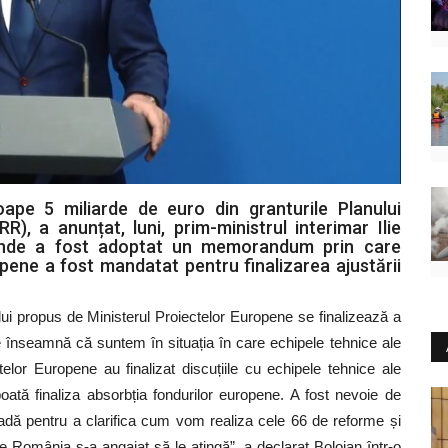
pe 5 miliarde de euro din granturile Planului
), a anunțat, luni, prim-ministrul interimar Ilie
n unde a fost adoptat un memorandum prin care
ropene a fost mandatat pentru finalizarea ajustării
 propus de Ministerul Proiectelor Europene se finalizează a
 înseamnă că suntem în situația în care echipele tehnice ale
elor Europene au finalizat discuțiile cu echipele tehnice ale
tă finaliza absorbția fondurilor europene. A fost nevoie de
oadă pentru a clarifica cum vom realiza cele 66 de reforme și
 România s-a angajat să le atingă”, a declarat Bolojan într-o