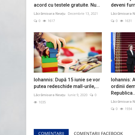
acord cu testele gratuite. Nu...
deveni furn
Lăcrămioara Neațu
Decembrie 13, 2021
Lăcrămioara N
0
1617
0
1631
Iohannis: După 15 iunie se vor
Iohannis: 
putea redeschide mall-urile,...
ordinii de
Republica..
Lăcrămioara Neațu
Iunie 9, 2020
0
Lăcrămioara N
1035
0
1934
COMENTARII
COMENTARII FACEBOOK