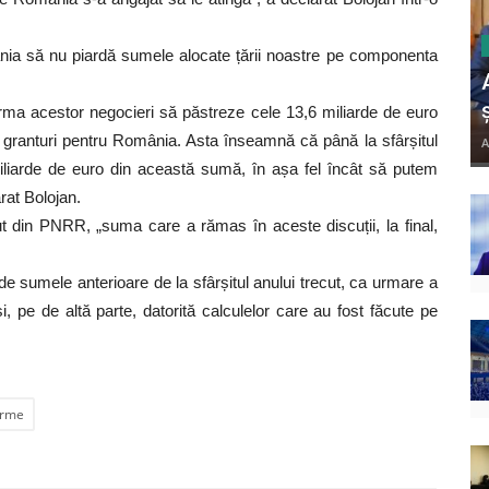
mânia să nu piardă sumele alocate țării noastre pe componenta
urma acestor negocieri să păstreze cele 13,6 miliarde de euro
granturi pentru România. Asta înseamnă că până la sfârșitul
A
iliarde de euro din această sumă, în așa fel încât să putem
arat Bolojan.
din PNRR, „suma care a rămas în aceste discuții, la final,
de sumele anterioare de la sfârșitul anului trecut, ca urmare a
 și, pe de altă parte, datorită calculelor care au fost făcute pe
orme