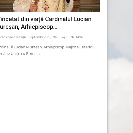
 încetat din viață Cardinalul Lucian
AUR: Începe
ureșan, Arhiepiscop...
suspendarea 
crămioara Neațu
Septembrie 25, 2025
0
1494
Lăcrămioara Neațu
rdinalul Lucian Mureșan, Arhiepiscop Major al Bisericii
Președintele AUR, 
mâne Unite cu Roma,...
statului să desemn