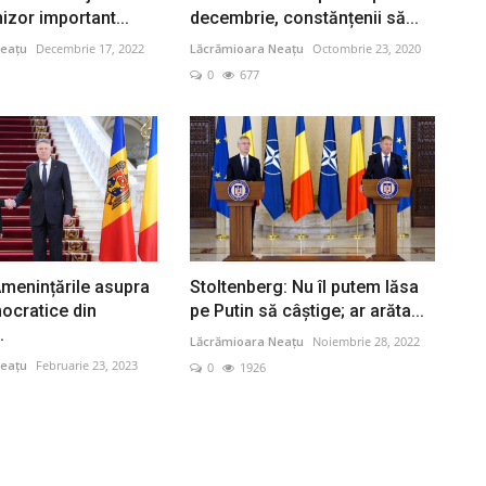
izor important...
decembrie, constănțenii să...
eațu
Decembrie 17, 2022
Lăcrămioara Neațu
Octombrie 23, 2020
0
677
Amenințările asupra
Stoltenberg: Nu îl putem lăsa
mocratice din
pe Putin să câştige; ar arăta...
.
Lăcrămioara Neațu
Noiembrie 28, 2022
eațu
Februarie 23, 2023
0
1926