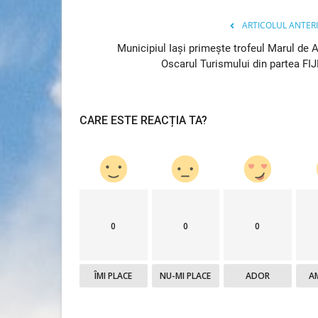
ARTICOLUL ANTER
Municipiul Iaşi primeşte trofeul Marul de A
Oscarul Turismului din partea FI
CARE ESTE REACȚIA TA?
Știri Locale
0
0
0
ÎMI PLACE
NU-MI PLACE
ADOR
A