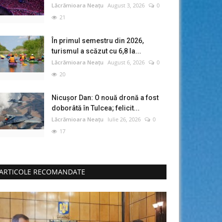
Lăcrămioara Neațu
August 3, 2026
0
21
În primul semestru din 2026,
turismul a scăzut cu 6,8 la...
Lăcrămioara Neațu
August 6, 2026
0
20
Nicușor Dan: O nouă dronă a fost
doborâtă în Tulcea; felicit...
Lăcrămioara Neațu
Iulie 26, 2026
0
17
ARTICOLE RECOMANDATE