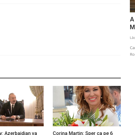
nizarea
PSG și-a apărat trofeul Champions
A
League cucerit în premieră...
M
Lăcrămioara Neațu
Mai 30, 2026
0
1091
Lă
e au fost
Paris Saint-Germain a câştigat Liga Campionilor pentru al
Ca
doilea an consecutiv,...
Ro
v: Azerbaidjan va
Corina Martin: Sper ca pe 6