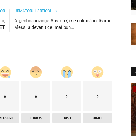
IOR
URMĂTORUL ARTICOL
ur,
Argentina învinge Austria și se califică în 16-imi.
JET
Messi a devenit cel mai bun...
Sport
0
0
0
0
MUZANT
FURIOS
TRIST
UIMIT