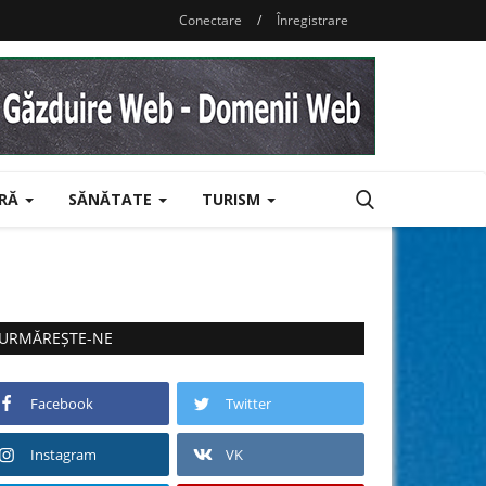
Conectare
/
Înregistrare
URĂ
SĂNĂTATE
TURISM
URMĂREȘTE-NE
Facebook
Twitter
Instagram
VK