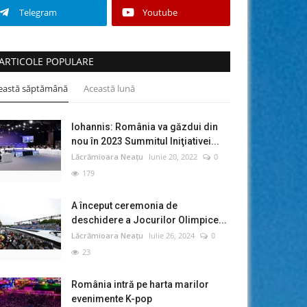
Telegram
Youtube
ARTICOLE POPULARE
eastă săptămână
Această lună
Iohannis: România va găzdui din
nou în 2023 Summitul Iniţiativei...
Lăcrămioara Neațu
Iunie 20, 2022
0
179
A început ceremonia de
deschidere a Jocurilor Olimpice...
Lăcrămioara Neațu
Iulie 26, 2024
0
23
România intră pe harta marilor
evenimente K-pop