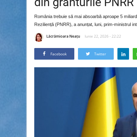
din granturile PNRR
România trebuie să mai absoarbă aproape 5 miliarde 
Reziliență (PNRR), a anunțat, luni, prim-ministrul inte
Lăcrămioara Neațu
Iunie 22, 2026 - 22:22
Facebook
Twitter