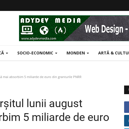
ICĂ
SOCIO-ECONOMIC
MONDEN
ARTĂ & CULT
 să mai absorbim 5 miliarde de euro din granturile PNRR
șitul lunii august
rbim 5 miliarde de euro