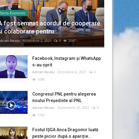
Socio-Economic
A fost semnat acordul de cooperare
și colaborare pentru...
drian Neațu
Noiembrie 2, 2021
0
2647
Facebook, Instagram și WhatsApp
s-au oprit
Adrian Neațu
Octombrie 4, 2021
0
1696
Congresul PNL pentru alegerea
noului Preşedinte al PNL
Adrian Neațu
Septembrie 25, 2021
0
1793
Fostul IȘGA Anca Dragomir luată
peste picior după o apariție...