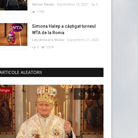
Adrian Neațu
Septembrie 19, 2021
0
1746
Simona Halep a câştigat turneul
WTA de la Roma
Lăcrămioara Neațu
Septembrie 21, 2020
0
1974
ARTICOLE ALEATORII
Religie
Politică