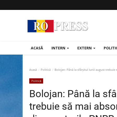
ACASĂ
INTERN
EXTERN
POLIT
Acasă
Politică
Bolojan: Până la sfârșitul lunii august trebuie
Politică
Bolojan: Până la sfâr
trebuie să mai abso