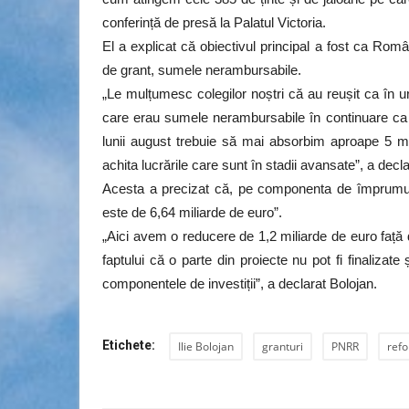
conferință de presă la Palatul Victoria.
El a explicat că obiectivul principal a fost ca Ro
de grant, sumele nerambursabile.
„Le mulțumesc colegilor noștri că au reușit ca în 
care erau sumele nerambursabile în continuare ca 
lunii august trebuie să mai absorbim aproape 5 m
achita lucrările care sunt în stadii avansate”, a decl
Acesta a precizat că, pe componenta de împrumut 
este de 6,64 miliarde de euro”.
„Aici avem o reducere de 1,2 miliarde de euro față 
faptului că o parte din proiecte nu pot fi finalizate
componentele de investiții”, a declarat Bolojan.
Etichete:
Ilie Bolojan
granturi
PNRR
ref