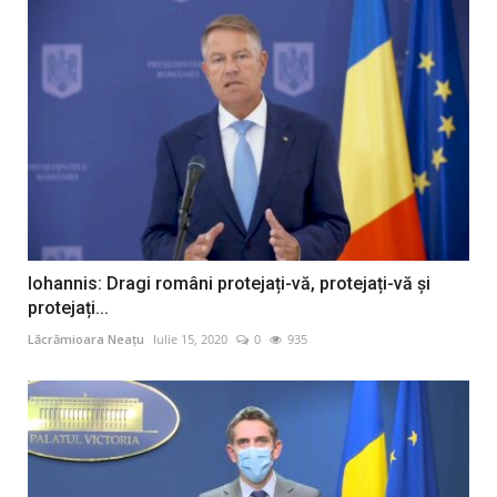
Iohannis: Dragi români protejați-vă, protejați-vă și
protejați...
Lăcrămioara Neațu
Iulie 15, 2020
0
935