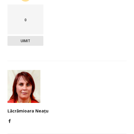
0
UIMIT
Lăcrămioara Neațu