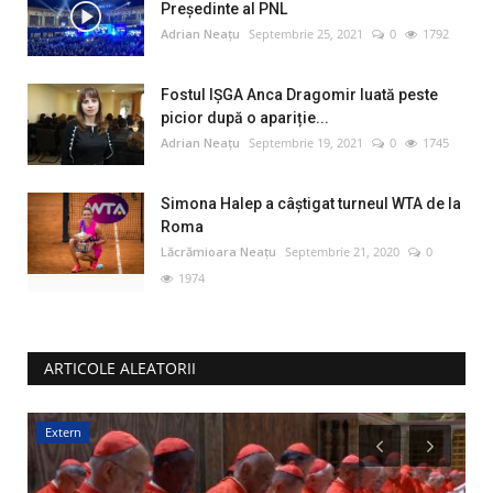
Preşedinte al PNL
Adrian Neațu
Septembrie 25, 2021
0
1792
Fostul IȘGA Anca Dragomir luată peste
picior după o apariție...
Adrian Neațu
Septembrie 19, 2021
0
1745
Simona Halep a câştigat turneul WTA de la
Roma
Lăcrămioara Neațu
Septembrie 21, 2020
0
1974
ARTICOLE ALEATORII
Extern
M