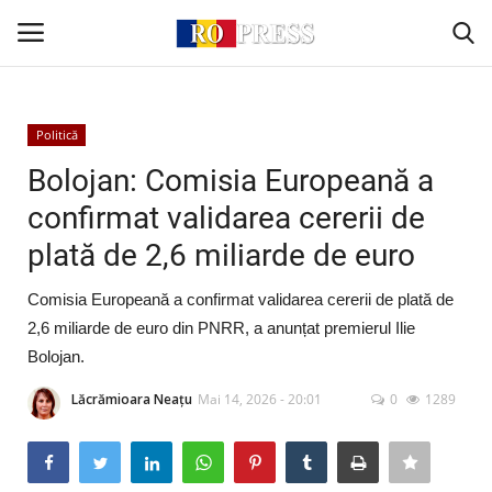
Conectare
Înregistrare
Politică
Bolojan: Comisia Europeană a
Acasă
confirmat validarea cererii de
plată de 2,6 miliarde de euro
Intern
Comisia Europeană a confirmat validarea cererii de plată de
Extern
2,6 miliarde de euro din PNRR, a anunțat premierul Ilie
Bolojan.
Politică
Lăcrămioara Neațu
Mai 14, 2026 - 20:01
0
1289
Socio-Economic
Monden