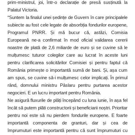
prim-ministrul, joi, într-o declarație de presă susținută la
Palatul Victoria.
“Suntem la finalul unei ședințe de Guvern în care principalele
subiecte au fost cele legate de absorbția fondurilor europene,
Programul PNRR. Și mă bucur că, astăzi, Comisia
Europeană ne-a confirmat în mod oficial validarea cererii
noastre de plată de 2,6 miliarde de euro și se cuvine să le
mulțumesc tuturor colegilor care au lucrat în aceste luni
pentru clarificarea solicitărilor Comisiei și pentru faptul că
România primește o importantă sumă de bani. Și, așa cum
am spus, se cuvine să-i mulțumesc celor implicați. În primul
rând, domnului ministru Pâslaru pentru purtarea acestor
negocieri. E un lucru important pentru România.
Ne asigură fluxurile de plăți începând cu luna iunie, în așa fel
încât să putem plăti constructorii și beneficiarii noștri. Prioritar
pentru noi este să nu pierdem fondurile europene. E foarte
importantă componenta de granturi, dar și cea de
împrumuturi este importantă pentru că sunt împrumuturi cu