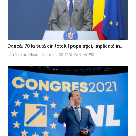
Dancă: 70 la sută din totalul populaţiei, implicată în...
Lăcrămioara Neațu
Noiembrie 28, 2020
0
658