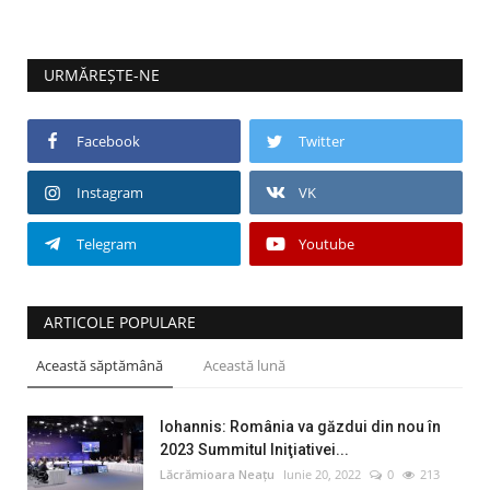
URMĂREȘTE-NE
Facebook
Twitter
Instagram
VK
Telegram
Youtube
ARTICOLE POPULARE
Această săptămână
Această lună
Iohannis: România va găzdui din nou în
2023 Summitul Iniţiativei...
Lăcrămioara Neațu
Iunie 20, 2022
0
213