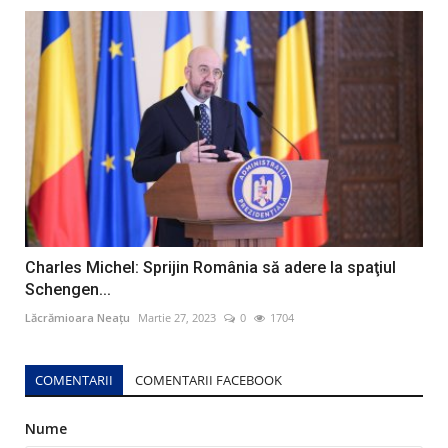
Charles Michel: Sprijin România să adere la spaţiul
Schengen...
Lăcrămioara Neațu
Martie 27, 2023
0
1704
COMENTARII
COMENTARII FACEBOOK
Nume