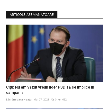
ARTICOLE ASEMĂNATOARE
Cîţu: Nu am văzut vreun lider PSD să se implice în
campania...
Lăcrămioara Neațu
Mai 27, 2021
0
632