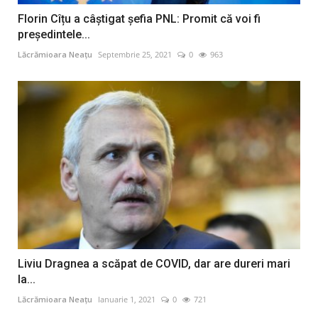
Florin Cîțu a câștigat șefia PNL: Promit că voi fi
președintele...
Lăcrămioara Neațu
Septembrie 25, 2021
0
963
Liviu Dragnea a scăpat de COVID, dar are dureri mari
la...
Lăcrămioara Neațu
Ianuarie 1, 2021
0
721