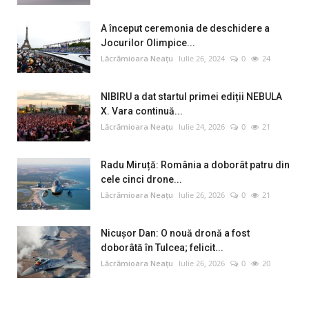
A început ceremonia de deschidere a
Jocurilor Olimpice...
Lăcrămioara Neațu
Iulie 26, 2024
0
24
NIBIRU a dat startul primei ediții NEBULA
X. Vara continuă...
Lăcrămioara Neațu
Iulie 24, 2026
0
21
Radu Miruță: România a doborât patru din
cele cinci drone...
Lăcrămioara Neațu
Iulie 26, 2026
0
21
Nicușor Dan: O nouă dronă a fost
doborâtă în Tulcea; felicit...
Lăcrămioara Neațu
Iulie 26, 2026
0
20