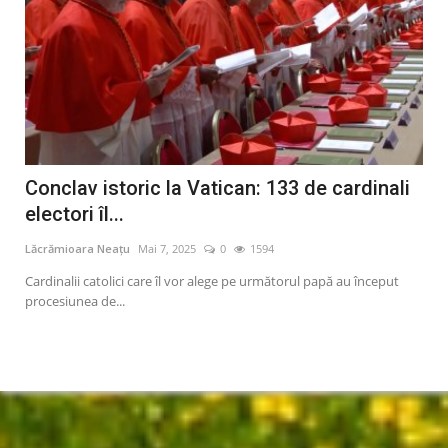
se
Conclav istoric la Vatican: 133 de cardinali
Ma
electori îl...
fi 
Lăcrămioara Neațu
Mai 7, 2025
0
1594
Lăcr
deja
Cardinalii catolici care îl vor alege pe următorul papă au început
Dire
procesiunea de...
dumi