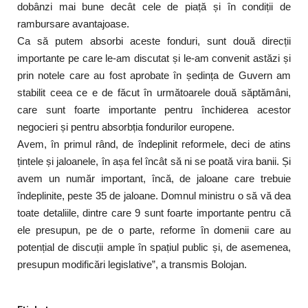
dobânzi mai bune decât cele de piață și în condiții de
rambursare avantajoase.
Ca să putem absorbi aceste fonduri, sunt două direcții
importante pe care le-am discutat și le-am convenit astăzi și
prin notele care au fost aprobate în ședința de Guvern am
stabilit ceea ce e de făcut în următoarele două săptămâni,
care sunt foarte importante pentru închiderea acestor
negocieri și pentru absorbția fondurilor europene.
Avem, în primul rând, de îndeplinit reformele, deci de atins
țintele și jaloanele, în așa fel încât să ni se poată vira banii. Și
avem un număr important, încă, de jaloane care trebuie
îndeplinite, peste 35 de jaloane. Domnul ministru o să vă dea
toate detaliile, dintre care 9 sunt foarte importante pentru că
ele presupun, pe de o parte, reforme în domenii care au
potențial de discuții ample în spațiul public și, de asemenea,
presupun modificări legislative”, a transmis Bolojan.