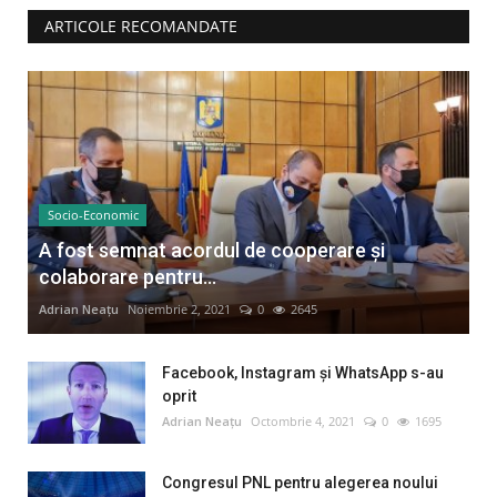
ARTICOLE RECOMANDATE
Socio-Economic
A fost semnat acordul de cooperare și
colaborare pentru...
Adrian Neațu
Noiembrie 2, 2021
0
2645
Facebook, Instagram și WhatsApp s-au
oprit
Adrian Neațu
Octombrie 4, 2021
0
1695
Congresul PNL pentru alegerea noului