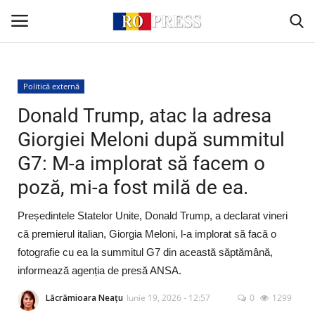
Conectare
Înregistrare
Politică externă
Donald Trump, atac la adresa
Acasă
Giorgiei Meloni după summitul
G7: M-a implorat să facem o
Intern
poză, mi-a fost milă de ea.
Extern
Președintele Statelor Unite, Donald Trump, a declarat vineri
Politică
că premierul italian, Giorgia Meloni, l-a implorat să facă o
fotografie cu ea la summitul G7 din această săptămână,
Socio-Economic
informează agenția de presă ANSA.
Lăcrămioara Neațu
Iunie 19, 2026 - 12:57
0
1299
Monden