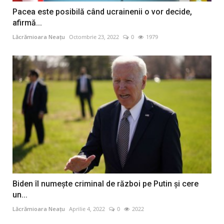
Pacea este posibilă când ucrainenii o vor decide,
afirmă...
Lăcrămioara Neațu
Octombrie 23, 2022
0
1979
Biden îl numeşte criminal de război pe Putin şi cere
un...
Lăcrămioara Neațu
Aprilie 4, 2022
0
2022