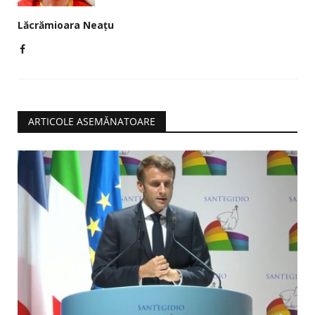
Lăcrămioara Neațu
ARTICOLE ASEMĂNATOARE