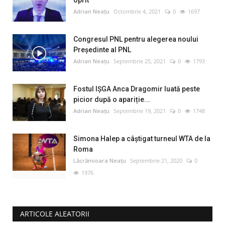
Adrian Neațu
Octombrie 4, 2021
0
1697
Congresul PNL pentru alegerea noului
Preşedinte al PNL
Adrian Neațu
Septembrie 25, 2021
0
1793
Fostul IȘGA Anca Dragomir luată peste
picior după o apariție...
Adrian Neațu
Septembrie 19, 2021
0
1748
Simona Halep a câştigat turneul WTA de la
Roma
Lăcrămioara Neațu
Septembrie 21, 2020
0
1976
ARTICOLE ALEATORII