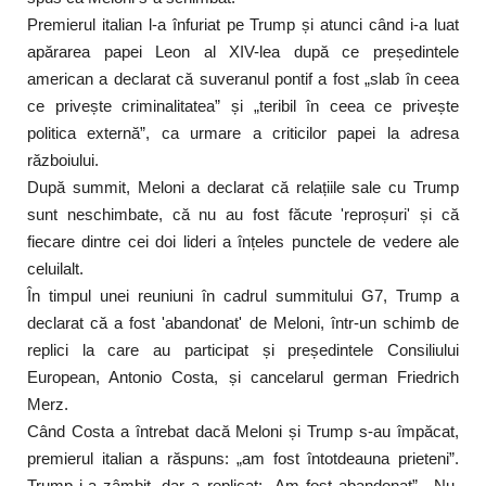
Premierul italian l-a înfuriat pe Trump și atunci când i-a luat
apărarea papei Leon al XIV-lea după ce președintele
american a declarat că suveranul pontif a fost „slab în ceea
ce privește criminalitatea” și „teribil în ceea ce privește
politica externă”, ca urmare a criticilor papei la adresa
războiului.
După summit, Meloni a declarat că relațiile sale cu Trump
sunt neschimbate, că nu au fost făcute 'reproșuri' și că
fiecare dintre cei doi lideri a înțeles punctele de vedere ale
celuilalt.
În timpul unei reuniuni în cadrul summitului G7, Trump a
declarat că a fost 'abandonat' de Meloni, într-un schimb de
replici la care au participat și președintele Consiliului
European, Antonio Costa, și cancelarul german Friedrich
Merz.
Când Costa a întrebat dacă Meloni și Trump s-au împăcat,
premierul italian a răspuns: „am fost întotdeauna prieteni”.
Trump i-a zâmbit, dar a replicat: „Am fost abandonat”. „Nu,