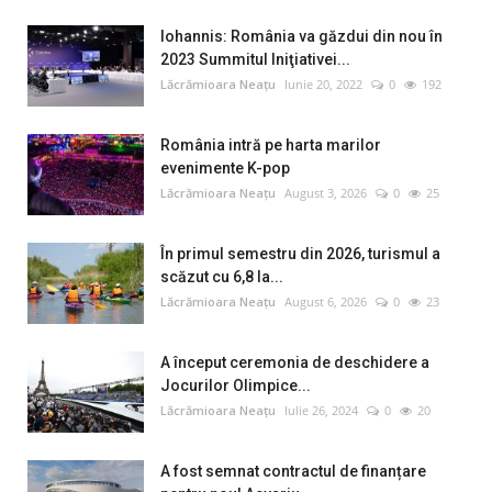
Iohannis: România va găzdui din nou în
2023 Summitul Iniţiativei...
Lăcrămioara Neațu
Iunie 20, 2022
0
192
România intră pe harta marilor
evenimente K-pop
Lăcrămioara Neațu
August 3, 2026
0
25
În primul semestru din 2026, turismul a
scăzut cu 6,8 la...
Lăcrămioara Neațu
August 6, 2026
0
23
A început ceremonia de deschidere a
Jocurilor Olimpice...
Lăcrămioara Neațu
Iulie 26, 2024
0
20
A fost semnat contractul de finanțare