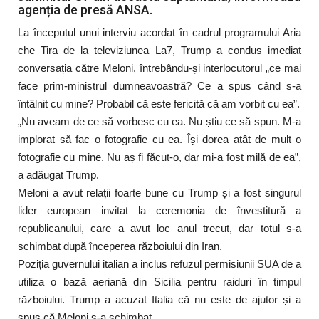
agenția de presă ANSA.
La începutul unui interviu acordat în cadrul programului Aria
che Tira de la televiziunea La7, Trump a condus imediat
conversația către Meloni, întrebându-și interlocutorul „ce mai
face prim-ministrul dumneavoastră? Ce a spus când s-a
întâlnit cu mine? Probabil că este fericită că am vorbit cu ea”.
„Nu aveam de ce să vorbesc cu ea. Nu știu ce să spun. M-a
implorat să fac o fotografie cu ea. Își dorea atât de mult o
fotografie cu mine. Nu aș fi făcut-o, dar mi-a fost milă de ea”,
a adăugat Trump.
Meloni a avut relații foarte bune cu Trump și a fost singurul
lider european invitat la ceremonia de învestitură a
republicanului, care a avut loc anul trecut, dar totul s-a
schimbat după începerea războiului din Iran.
Poziția guvernului italian a inclus refuzul permisiunii SUA de a
utiliza o bază aeriană din Sicilia pentru raiduri în timpul
războiului. Trump a acuzat Italia că nu este de ajutor și a
spus că Meloni s-a schimbat.