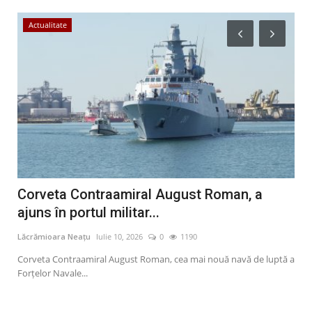
Actualitate
S
ei
Corveta Contraamiral August Roman, a
Ci
ajuns în portul militar...
mo
Lăcrămioara Neațu
Iulie 10, 2026
0
1190
Lăcr
pune
Corveta Contraamiral August Roman, cea mai nouă navă de luptă a
Româ
Forțelor Navale...
mort