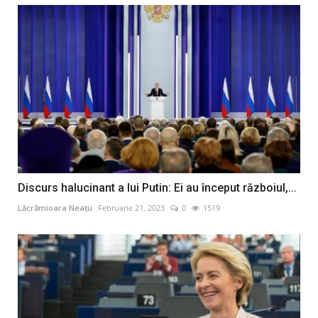
Discurs halucinant a lui Putin: Ei au început războiul,...
Lăcrămioara Neațu
Februarie 21, 2023
0
1519