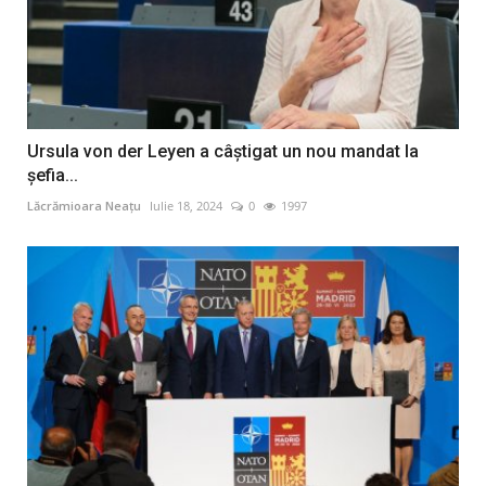
Ursula von der Leyen a câștigat un nou mandat la
șefia...
Lăcrămioara Neațu
Iulie 18, 2024
0
1997