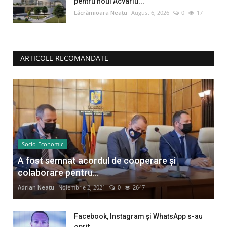
pentru noul Acvariu...
Lăcrămioara Neațu
August 6, 2026
0
17
ARTICOLE RECOMANDATE
Socio-Economic
A fost semnat acordul de cooperare și
colaborare pentru...
Adrian Neațu
Noiembrie 2, 2021
0
2647
Facebook, Instagram și WhatsApp s-au
oprit