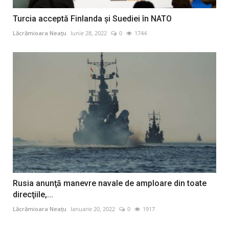
Turcia acceptă Finlanda și Suediei în NATO
Lăcrămioara Neațu
Iunie 28, 2022
0
1744
Rusia anunţă manevre navale de amploare din toate
direcţiile,...
Lăcrămioara Neațu
Ianuarie 20, 2022
0
1917