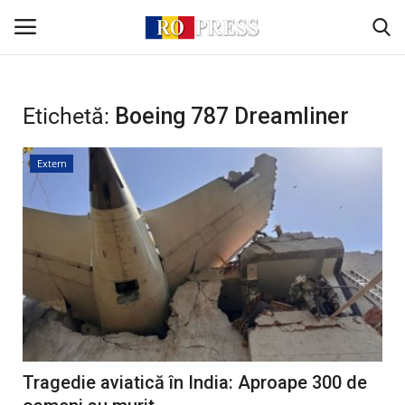
Conectare
Înregistrare
Etichetă:
Boeing 787 Dreamliner
Acasă
Extern
Intern
Extern
Politică
Socio-Economic
Tragedie aviatică în India: Aproape 300 de
Monden