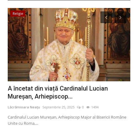
Religie
P
ue
A încetat din viață Cardinalul Lucian
AU
Mureșan, Arhiepiscop...
su
Lăcrămioara Neațu
Septembrie 25, 2025
0
1494
Lăcr
a an
Cardinalul Lucian Mureșan, Arhiepiscop Major al Bisericii Române
Preș
Unite cu Roma,...
des