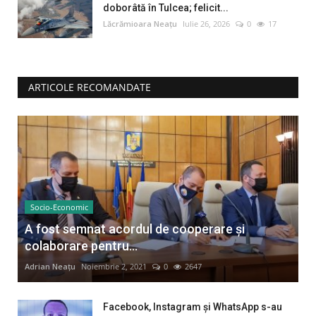
doborâtă în Tulcea; felicit...
Lăcrămioara Neațu
Iulie 26, 2026
0
17
ARTICOLE RECOMANDATE
Socio-Economic
A fost semnat acordul de cooperare și
colaborare pentru...
Adrian Neațu
Noiembrie 2, 2021
0
2647
Facebook, Instagram și WhatsApp s-au