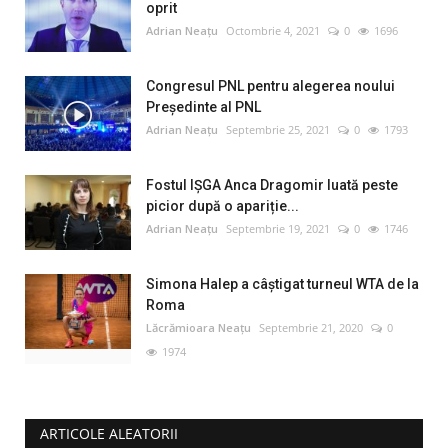
oprit
Adrian Neațu
Octombrie 4, 2021
0
1696
Congresul PNL pentru alegerea noului
Preşedinte al PNL
Adrian Neațu
Septembrie 25, 2021
0
1793
Fostul IȘGA Anca Dragomir luată peste
picior după o apariție...
Adrian Neațu
Septembrie 19, 2021
0
1746
Simona Halep a câştigat turneul WTA de la
Roma
Lăcrămioara Neațu
Septembrie 21, 2020
0
1974
ARTICOLE ALEATORII