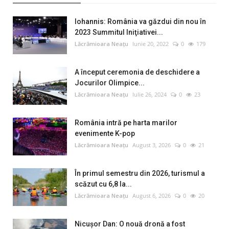
Iohannis: România va găzdui din nou în
2023 Summitul Iniţiativei...
Lăcrămioara Neațu
Iunie 20, 2022
0
179
A început ceremonia de deschidere a
Jocurilor Olimpice...
Lăcrămioara Neațu
Iulie 26, 2024
0
23
România intră pe harta marilor
evenimente K-pop
Lăcrămioara Neațu
August 3, 2026
0
21
În primul semestru din 2026, turismul a
scăzut cu 6,8 la...
Lăcrămioara Neațu
August 6, 2026
0
20
Nicușor Dan: O nouă dronă a fost