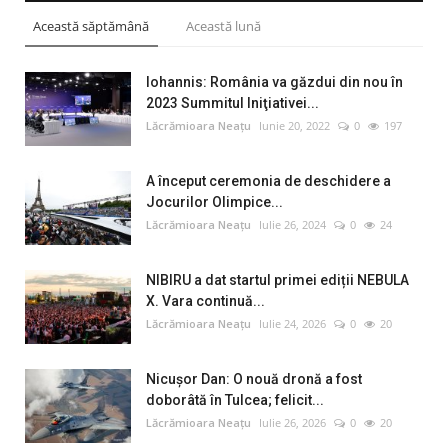
Această săptămână
Această lună
Iohannis: România va găzdui din nou în
2023 Summitul Iniţiativei...
Lăcrămioara Neațu
Iunie 20, 2022
0
197
A început ceremonia de deschidere a
Jocurilor Olimpice...
Lăcrămioara Neațu
Iulie 26, 2024
0
24
NIBIRU a dat startul primei ediții NEBULA
X. Vara continuă...
Lăcrămioara Neațu
Iulie 24, 2026
0
20
Nicușor Dan: O nouă dronă a fost
doborâtă în Tulcea; felicit...
Lăcrămioara Neațu
Iulie 26, 2026
0
20