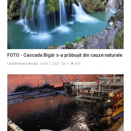
FOTO - Cascada Bigăr s-a prăbușit din cauze naturale
Lăcrămioara Neațu
Iunie 7, 2021
0
816