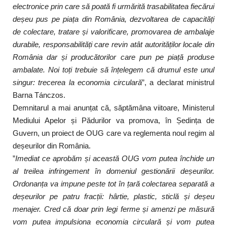
electronice prin care să poată fi urmărită trasabilitatea fiecărui
deșeu pus pe piața din România, dezvoltarea de capacități
de colectare, tratare și valorificare, promovarea de ambalaje
durabile, responsabilități care revin atât autorităților locale din
România dar și producătorilor care pun pe piață produse
ambalate. Noi toți trebuie să înțelegem că drumul este unul
singur: trecerea la economia circulară
”, a declarat ministrul
Barna Tánczos.
Demnitarul a mai anunțat că, săptămâna viitoare, Ministerul
Mediului Apelor și Pădurilor va promova, în Ședința de
Guvern, un proiect de OUG care va reglementa noul regim al
deșeurilor din România.
”
Imediat ce aprobăm și această OUG vom putea închide un
al treilea infringement în domeniul gestionării deșeurilor.
Ordonanța va impune peste tot în țară colectarea separată a
deșeurilor pe patru fracții: hârtie, plastic, sticlă și deșeu
menajer. Cred că doar prin legi ferme și amenzi pe măsură
vom putea impulsiona economia circulară și vom putea