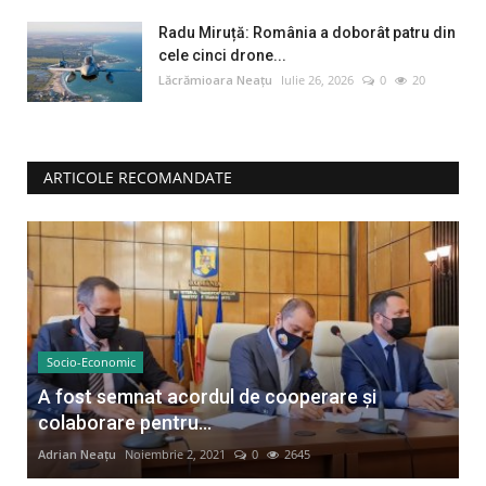
Radu Miruță: România a doborât patru din
cele cinci drone...
Lăcrămioara Neațu
Iulie 26, 2026
0
20
ARTICOLE RECOMANDATE
Socio-Economic
A fost semnat acordul de cooperare și
colaborare pentru...
Adrian Neațu
Noiembrie 2, 2021
0
2645