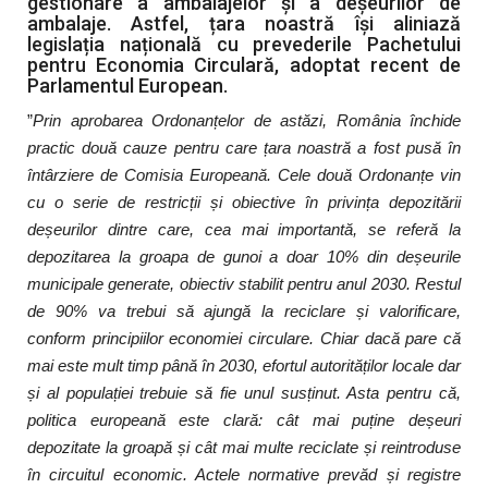
gestionare a ambalajelor și a deșeurilor de
ambalaje. Astfel, țara noastră își aliniază
legislația națională cu prevederile Pachetului
pentru Economia Circulară, adoptat recent de
Parlamentul European.
”
Prin aprobarea Ordonanțelor de astăzi, România închide
practic două cauze pentru care țara noastră a fost pusă în
întârziere de Comisia Europeană. Cele două Ordonanțe vin
cu o serie de restricții și obiective în privința depozitării
deșeurilor dintre care, cea mai importantă, se referă la
depozitarea la groapa de gunoi a doar 10% din deșeurile
municipale generate, obiectiv stabilit pentru anul 2030. Restul
de 90% va trebui să ajungă la reciclare și valorificare,
conform principiilor economiei circulare. Chiar dacă pare că
mai este mult timp până în 2030, efortul autorităților locale dar
și al populației trebuie să fie unul susținut. Asta pentru că,
politica europeană este clară: cât mai puține deșeuri
depozitate la groapă și cât mai multe reciclate și reintroduse
în circuitul economic. Actele normative prevăd și registre