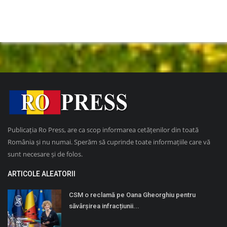
Publicația Ro Press, are ca scop informarea cetățenilor din toată
România și nu numai. Sperăm să cuprinde toate informațiile care vă
sunt necesare și de folos.
ARTICOLE ALEATORII
CSM o reclamă pe Oana Gheorghiu pentru
săvârșirea infracțiunii...