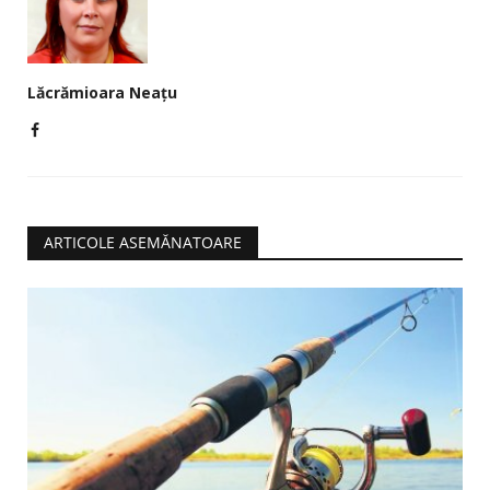
Lăcrămioara Neațu
ARTICOLE ASEMĂNATOARE