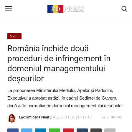
Conectare
Înregistrare
Mediu
România închide două
Acasă
proceduri de infringement în
domeniul managementului
Intern
deșeurilor
Extern
La propunerea Ministerului Mediului, Apelor și Pădurilor,
Politică
Executivul a aprobat astăzi, în cadrul Ședinței de Guvern,
două acte normative în domeniul managementului deșeurilor.
Socio-Economic
Lăcrămioara Neațu
August 11, 2021 - 19:13
0
749
Monden