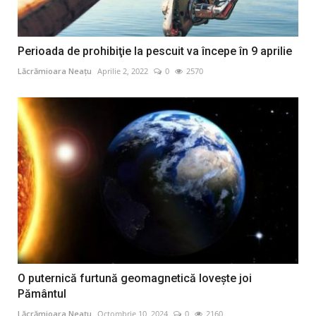
Perioada de prohibiţie la pescuit va începe în 9 aprilie
Lăcrămioara Neațu
Aprilie 2, 2022
0
2570
O puternică furtună geomagnetică loveşte joi
Pământul
Lăcrămioara Neațu
Octombrie 10, 2024
0
2160