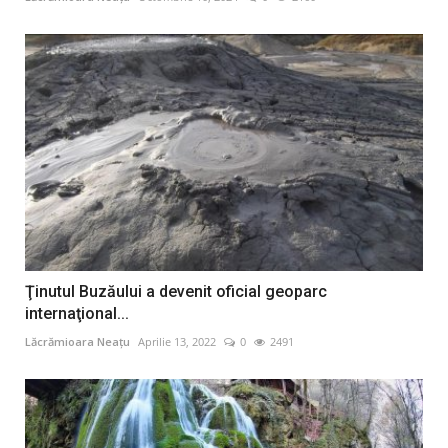
Ţinutul Buzăului a devenit oficial geoparc
internaţional...
Lăcrămioara Neațu
Aprilie 13, 2022
0
2491