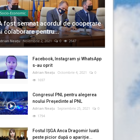
Socio-Economic
A fost semnat acordul de cooperare
și colaborare pentru...
drian Neațu
Noiembrie 2, 2021
0
2647
Facebook, Instagram și WhatsApp
s-au oprit
Adrian Neațu
Octombrie 4, 2021
0
1697
Congresul PNL pentru alegerea
noului Preşedinte al PNL
Adrian Neațu
Septembrie 25, 2021
0
1794
Fostul IȘGA Anca Dragomir luată
peste picior după o apariție...