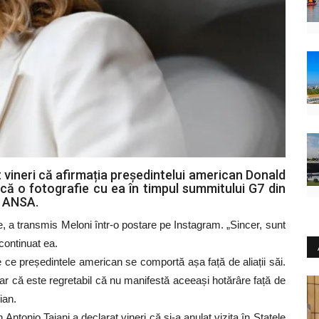
t vineri că afirmația președintelui american Donald
că o fotografie cu ea în timpul summitului G7 din
ă ANSA.
e, a transmis Meloni într-o postare pe Instagram. „Sincer, sunt
a continuat ea.
e ce președintele american se comportă așa față de aliații săi.
r că este regretabil că nu manifestă aceeași hotărâre față de
ian.
 Antonio Tajani a declarat vineri că și-a anulat vizita în Statele