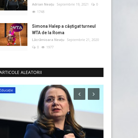
Adrian Neațu
Septembrie 19, 2021
0
1748
Simona Halep a câştigat turneul
WTA de la Roma
Lăcrămioara Neațu
Septembrie 21, 2020
0
1977
ARTICOLE ALEATORII
Educație
Mediu