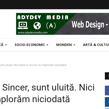
ICĂ
SOCIO-ECONOMIC
MONDEN
ARTĂ & CULT
nt uluită. Nici Italia și nici eu nu implorăm niciodată
Sincer, sunt uluită. Nici
implorăm niciodată