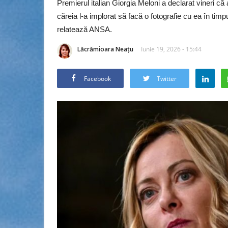
Premierul italian Giorgia Meloni a declarat vineri 
căreia l-a implorat să facă o fotografie cu ea în ti
relatează ANSA.
Lăcrămioara Neațu
Iunie 19, 2026 - 15:44
Facebook
Twitter