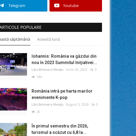
Telegram
Youtube
ARTICOLE POPULARE
eastă săptămână
Această lună
Iohannis: România va găzdui din
nou în 2023 Summitul Iniţiativei...
Lăcrămioara Neațu
Iunie 20, 2022
0
184
România intră pe harta marilor
evenimente K-pop
Lăcrămioara Neațu
August 3, 2026
0
26
În primul semestru din 2026,
turismul a scăzut cu 6,8 la...