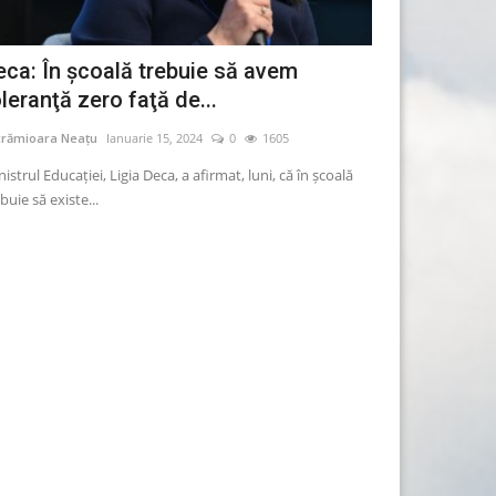
eca: În şcoală trebuie să avem
Ministrul Me
leranţă zero faţă de...
centralele d
crămioara Neațu
Ianuarie 15, 2024
0
1605
Lăcrămioara Neațu
istrul Educaţiei, Ligia Deca, a afirmat, luni, că în şcoală
Ministrul Tanczos B
buie să existe...
care îl conduce pre