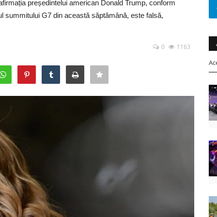
că afirmația președintelui american Donald Trump, conform
mpul summitului G7 din această săptămână, este falsă,
0
1163
Ac