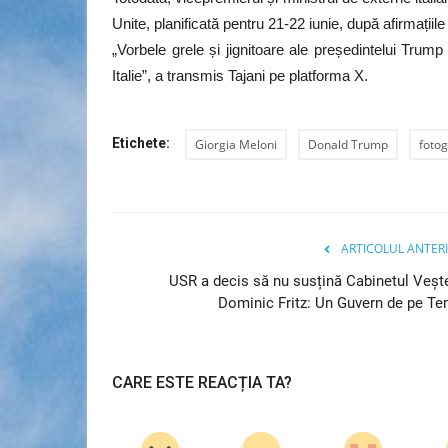
Unite, planificată pentru 21-22 iunie, după afirmațiile
„Vorbele grele și jignitoare ale președintelui Trum
Italie”, a transmis Tajani pe platforma X.
Etichete:
Giorgia Meloni
Donald Trump
fotog
ARTICOLUL ANTER
USR a decis să nu susțină Cabinetul Veșt
Dominic Fritz: Un Guvern de pe T
CARE ESTE REACȚIA TA?