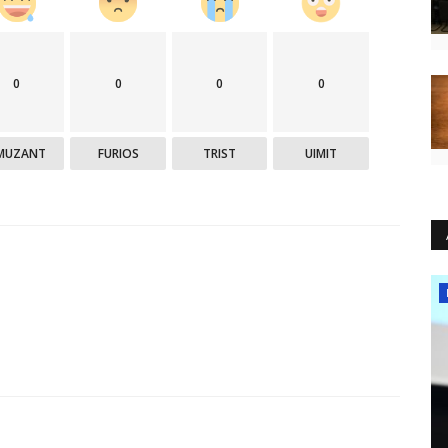
0
0
0
0
MUZANT
FURIOS
TRIST
UIMIT
IT & Comunicații