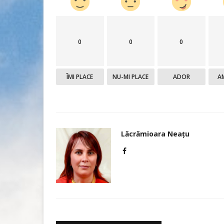
0
0
0
ÎMI PLACE
NU-MI PLACE
ADOR
A
Lăcrămioara Neațu
Actualitate