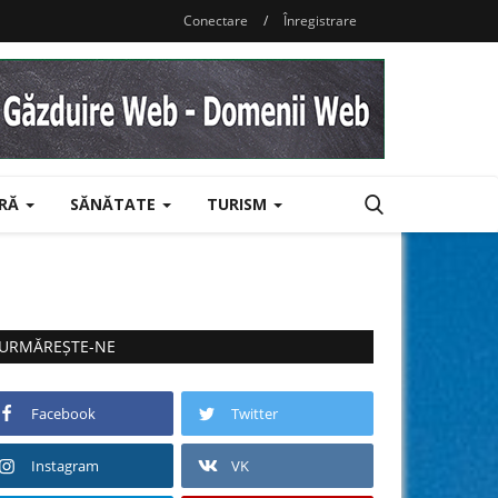
Conectare
/
Înregistrare
URĂ
SĂNĂTATE
TURISM
URMĂREȘTE-NE
Facebook
Twitter
Instagram
VK