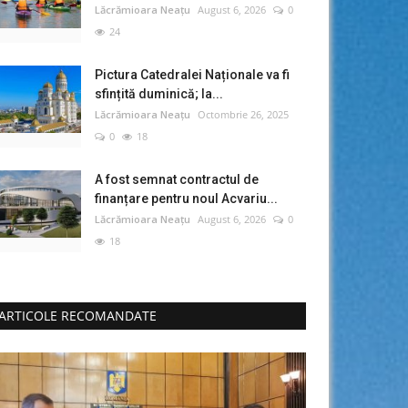
Lăcrămioara Neațu
August 6, 2026
0
24
Pictura Catedralei Naționale va fi
sfințită duminică; la...
Lăcrămioara Neațu
Octombrie 26, 2025
0
18
A fost semnat contractul de
finanțare pentru noul Acvariu...
Lăcrămioara Neațu
August 6, 2026
0
18
ARTICOLE RECOMANDATE