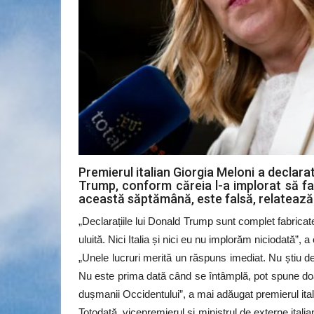
Premierul italian Giorgia Meloni a declara
Trump, conform căreia l-a implorat să fa
această săptămână, este falsă, relateaz
„Declarațiile lui Donald Trump sunt complet fabricat
uluită. Nici Italia și nici eu nu implorăm niciodată”, 
„Unele lucruri merită un răspuns imediat. Nu știu d
Nu este prima dată când se întâmplă, pot spune doa
dușmanii Occidentului”, a mai adăugat premierul ital
Totodată, vicepremierul și ministrul de externe italian