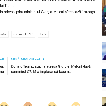
 lui Trump.
p la adresa prim-ministrului Giorgia Meloni ofensează întreaga
A
rafie
summitului G7
Italia
IOR
URMĂTORUL ARTICOL
ea.
Donald Trump, atac la adresa Giorgiei Meloni după
emu
summitul G7: M-a implorat să facem...