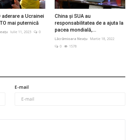
O aderare a Ucrainei
China şi SUA au
TO mai puternică
responsabilitatea de a ajuta la
pacea mondială,...
eațu
Iulie 11, 2023
0
Lăcrămioara Neațu
Martie 18, 2022
0
1578
E-mail