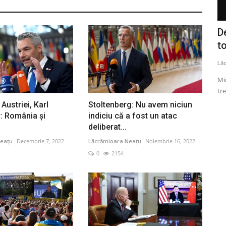
s oficial
Aplicaţia de mesagerie Whatsapp,
D
nefuncţională
to
Lăcrămioara Neațu
Octombrie 25, 2022
0
1734
Lă
 fața a
Aplicaţia de mesagerie Whatsapp a devenit nefuncţională,
Min
marţi, problema tehnică...
tre
Austriei, Karl
Stoltenberg: Nu avem niciun
 România și
indiciu că a fost un atac
deliberat...
eațu
Decembrie 7, 2022
Lăcrămioara Neațu
Noiembrie 16, 2022
0
2154