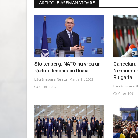
ARTICOLE ASEMĂNATOARE
BEACH, PLEASE! 2026 a deschi
NIBIRU în fața a...
Lăcrămioara Neațu
Iulie 9, 2026
0
1531
BEACH, PLEASE! 2026 a deschis oficial NIBIRU în
90.000 de oameni și a dat...
Stoltenberg: NATO nu vrea un
Cancelarul 
război deschis cu Rusia
Nehammer:
Bulgaria...
Lăcrămioara Neațu
Martie 11, 2022
Lăcrămioara N
0
1965
0
1991