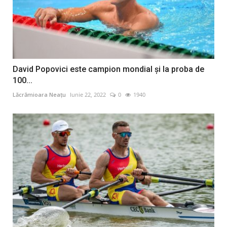
David Popovici este campion mondial și la proba de
100...
Lăcrămioara Neațu
Iunie 22, 2022
0
1940