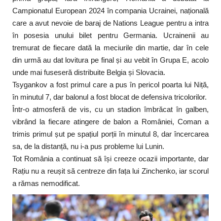
Campionatul European 2024 în compania Ucrainei, națională
care a avut nevoie de baraj de Nations League pentru a intra
în posesia unului bilet pentru Germania. Ucrainenii au
tremurat de fiecare dată la meciurile din martie, dar în cele
din urmă au dat lovitura pe final și au vebit în Grupa E, acolo
unde mai fuseseră distribuite Belgia și Slovacia.
Tsygankov a fost primul care a pus în pericol poarta lui Niță,
în minutul 7, dar balonul a fost blocat de defensiva tricolorilor.
Într-o atmosferă de vis, cu un stadion îmbrăcat în galben,
vibrând la fiecare atingere de balon a României, Coman a
trimis primul șut pe spațiul porții în minutul 8, dar încercarea
sa, de la distanță, nu i-a pus probleme lui Lunin.
Tot România a continuat să își creeze ocazii importante, dar
Rațiu nu a reușit să centreze din fața lui Zinchenko, iar scorul
a rămas nemodificat.