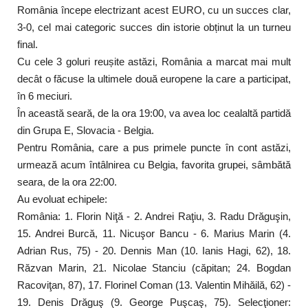
România începe electrizant acest EURO, cu un succes clar,
3-0, cel mai categoric succes din istorie obținut la un turneu
final.
Cu cele 3 goluri reușite astăzi, România a marcat mai mult
decât o făcuse la ultimele două europene la care a participat,
în 6 meciuri.
În această seară, de la ora 19:00, va avea loc cealaltă partidă
din Grupa E, Slovacia - Belgia.
Pentru România, care a pus primele puncte în cont astăzi,
urmează acum întâlnirea cu Belgia, favorita grupei, sâmbătă
seara, de la ora 22:00.
Au evoluat echipele:
România: 1. Florin Niţă - 2. Andrei Raţiu, 3. Radu Drăguşin,
15. Andrei Burcă, 11. Nicuşor Bancu - 6. Marius Marin (4.
Adrian Rus, 75) - 20. Dennis Man (10. Ianis Hagi, 62), 18.
Răzvan Marin, 21. Nicolae Stanciu (căpitan; 24. Bogdan
Racoviţan, 87), 17. Florinel Coman (13. Valentin Mihăilă, 62) -
19. Denis Drăguş (9. George Puşcaş, 75). Selecţioner: