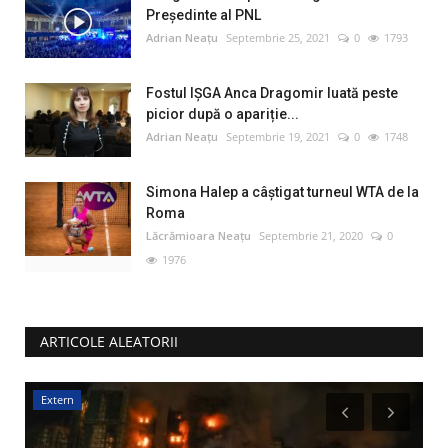
Preşedinte al PNL
Adrian Neațu
Septembrie 25, 2021
0
1793
Fostul IȘGA Anca Dragomir luată peste
picior după o apariție...
Adrian Neațu
Septembrie 19, 2021
0
1748
Simona Halep a câştigat turneul WTA de la
Roma
Lăcrămioara Neațu
Septembrie 21, 2020
0
1976
ARTICOLE ALEATORII
Extern
I