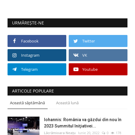
URMĂREȘTE-NE
Facebook
Twitter
Instagram
VK
Telegram
Youtube
ARTICOLE POPULARE
Această săptămână
Această lună
Iohannis: România va găzdui din nou în
2023 Summitul Iniţiativei...
Lăcrămioara Neațu
Iunie 20, 2022
0
178