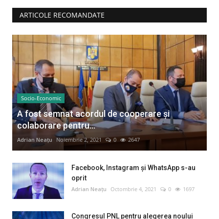
ARTICOLE RECOMANDATE
Socio-Economic
A fost semnat acordul de cooperare și
colaborare pentru...
Adrian Neațu
Noiembrie 2, 2021
0
2647
Facebook, Instagram și WhatsApp s-au
oprit
Adrian Neațu
Octombrie 4, 2021
0
1697
Congresul PNL pentru alegerea noului