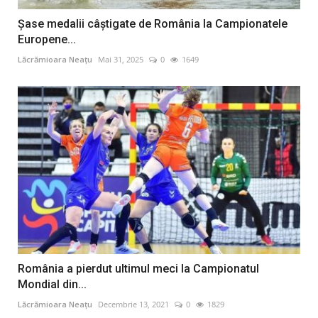
Șase medalii câștigate de România la Campionatele
Europene...
Lăcrămioara Neațu
Mai 31, 2025
0
1649
România a pierdut ultimul meci la Campionatul
Mondial din...
Lăcrămioara Neațu
Decembrie 13, 2021
0
1829