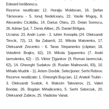
Edward Iordănescu.
Rezerve neutilizate: 12. Horaţiu Moldovan, 16. Ştefan
Târnovanu - 5. Ionuţ Nedelcearu, 22. Vasile Mogoş, 8.
Alexandru Cicâldău, 14. Darius Olaru, 23. Deian Sorescu,
26. Adrian Şut, 7. Denis Alibec, 25. Daniel Bîrligea.
Ucraina: 23. Andri Lunin - 2. Iuhim Konoplia (24. Oleksandr
Timcik, 72), 13. Ilia Zabarnîi, 22. Mikola Matvienko, 17.
Oleksandr Zincenko - 6. Taras Stepanenko (căpitan; 18.
Volodimir Brajko, 62), 19. Mikola Şaparenko (7. Andri
Iarmolenko, 62) - 15. Viktor Ţîgankov (9. Roman Iaremciuk,
62), 14. Gheorghi Sudakov (8. Ruslan Malinovski, 83), 10.
Mihailo Mudrik - 11. Artem Dovbik. Selecţioner: Serhi Rebrov.
Rezerve neutilizate: 1. Gheorghi Buşcian, 12. Anatoli Trubin -
3. Oleksandr Svatok, 4. Maksim Talovierov, 21. Valeri
Bondar, 26. Bogdan Mihailicenko, 5. Serhi Sidorciuk, 20.
Oleksandr Zubkov, 25. Vladislav Vanat.