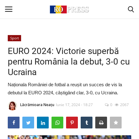
Conectare
Înregistrare
Sport
EURO 2024: Victorie superbă
Acasă
pentru România la debut, 3-0 cu
Ucraina
Intern
Naționala României de fotbal a reușit un succes de vis la
Extern
debutul la EURO 2024, câștigând clar, 3-0, cu Ucraina.
Politică
Lăcrămioara Neațu
Iunie 17, 2024 - 18:27
0
2067
Socio-Economic
Monden