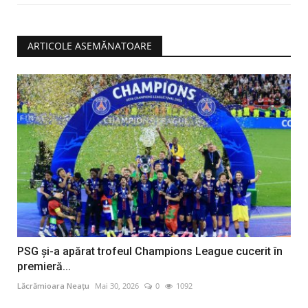
ARTICOLE ASEMĂNATOARE
PSG și-a apărat trofeul Champions League cucerit în
premieră...
Lăcrămioara Neațu
Mai 30, 2026
0
1092