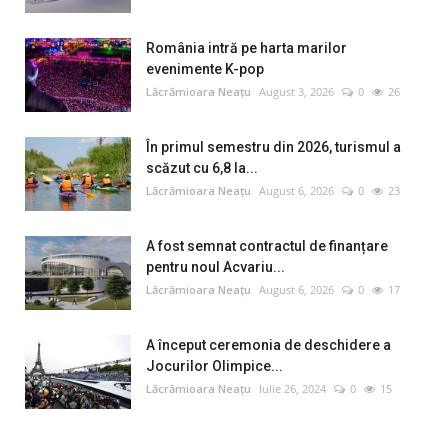
România intră pe harta marilor
evenimente K-pop
Lăcrămioara Neațu
August 3, 2026
0
26
În primul semestru din 2026, turismul a
scăzut cu 6,8 la...
Lăcrămioara Neațu
August 6, 2026
0
23
A fost semnat contractul de finanțare
pentru noul Acvariu...
Lăcrămioara Neațu
August 6, 2026
0
17
A început ceremonia de deschidere a
Jocurilor Olimpice...
Lăcrămioara Neațu
Iulie 26, 2024
0
15