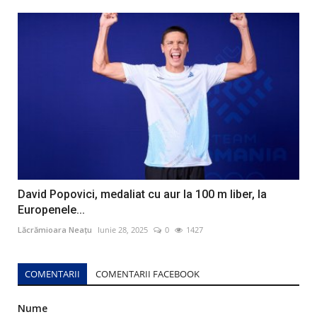
David Popovici, medaliat cu aur la 100 m liber, la
Europenele...
Lăcrămioara Neațu
Iunie 28, 2025
0
1427
COMENTARII
COMENTARII FACEBOOK
Nume