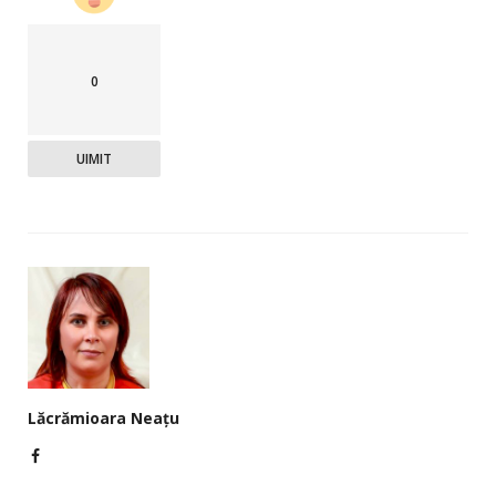
0
UIMIT
Lăcrămioara Neațu