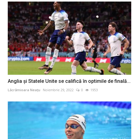
Anglia și Statele Unite se califică în optimile de finală...
Lăcrămioara Neațu
Noiembrie 29, 2022
0
1953