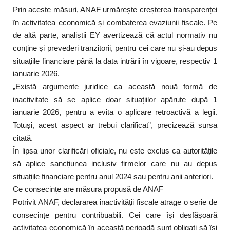
Prin aceste măsuri, ANAF urmărește creșterea transparenței
în activitatea economică și combaterea evaziunii fiscale. Pe
de altă parte, analiștii EY avertizează că actul normativ nu
conține și prevederi tranzitorii, pentru cei care nu și-au depus
situațiile financiare până la data intrării în vigoare, respectiv 1
ianuarie 2026.
„Există argumente juridice ca această nouă formă de
inactivitate să se aplice doar situațiilor apărute după 1
ianuarie 2026, pentru a evita o aplicare retroactivă a legii.
Totuși, acest aspect ar trebui clarificat”, precizează sursa
citată.
În lipsa unor clarificări oficiale, nu este exclus ca autoritățile
să aplice sancțiunea inclusiv firmelor care nu au depus
situațiile financiare pentru anul 2024 sau pentru anii anteriori.
Ce consecințe are măsura propusă de ANAF
Potrivit ANAF, declararea inactivității fiscale atrage o serie de
consecințe pentru contribuabili. Cei care își desfășoară
activitatea economică în această perioadă sunt obligați să își