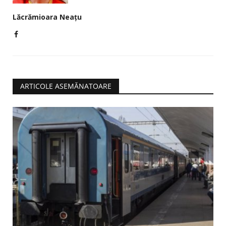
Lăcrămioara Neațu
ARTICOLE ASEMĂNATOARE