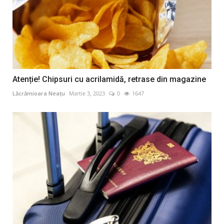
Atenție! Chipsuri cu acrilamidă, retrase din magazine
Lăcrămioara Neațu
Martie 3, 2023
0
1647