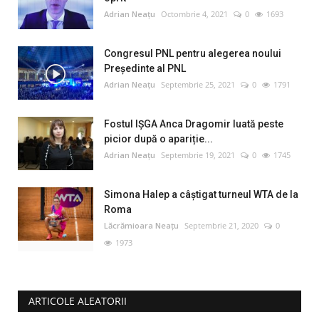
Adrian Neațu
Octombrie 4, 2021
0
1693
Congresul PNL pentru alegerea noului
Preşedinte al PNL
Adrian Neațu
Septembrie 25, 2021
0
1791
Fostul IȘGA Anca Dragomir luată peste
picior după o apariție...
Adrian Neațu
Septembrie 19, 2021
0
1745
Simona Halep a câştigat turneul WTA de la
Roma
Lăcrămioara Neațu
Septembrie 21, 2020
0
1973
ARTICOLE ALEATORII