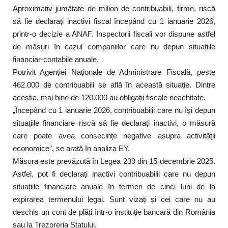
Aproximativ jumătate de milion de contribuabili, firme, riscă
să fie declarați inactivi fiscal începând cu 1 ianuarie 2026,
printr-o decizie a ANAF. Inspectorii fiscali vor dispune astfel
de măsuri în cazul companiilor care nu depun situațiile
financiar-contabile anuale.
Potrivit Agenției Naționale de Administrare Fiscală, peste
462.000 de contribuabili se află în această situație. Dintre
aceștia, mai bine de 120.000 au obligații fiscale neachitate.
„Începând cu 1 ianuarie 2026, contribuabilii care nu își depun
situațiile financiare riscă să fie declarați inactivi, o măsură
care poate avea consecințe negative asupra activității
economice”, se arată în analiza EY.
Măsura este prevăzută în Legea 239 din 15 decembrie 2025.
Astfel, pot fi declarați inactivi contribuabilii care nu depun
situațiile financiare anuale în termen de cinci luni de la
expirarea termenului legal. Sunt vizați și cei care nu au
deschis un cont de plăți într-o instituție bancară din România
sau la Trezoreria Statului.