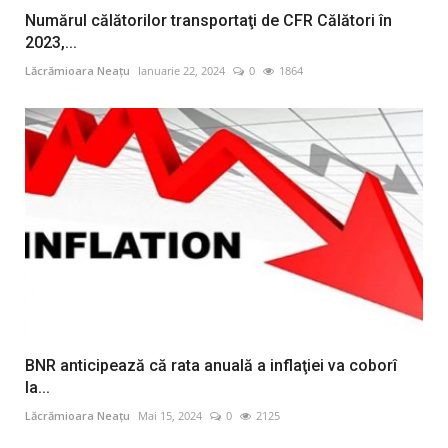
Numărul călătorilor transportaţi de CFR Călători în
2023,...
Lăcrămioara Neațu
Ianuarie 22, 2024
0
1864
BNR anticipează că rata anuală a inflaţiei va coborî
la...
Lăcrămioara Neațu
Mai 15, 2024
0
2125