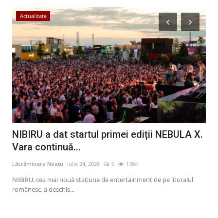
Actualitate
E
NIBIRU a dat startul primei ediții NEBULA X.
Ac
Vara continuă...
Gu
Lăcrămioara Neațu
Iulie 24, 2026
0
1384
Lăcr
ani.
NIBIRU, cea mai nouă stațiune de entertainment de pe litoralul
Un a
românesc, a deschis...
până