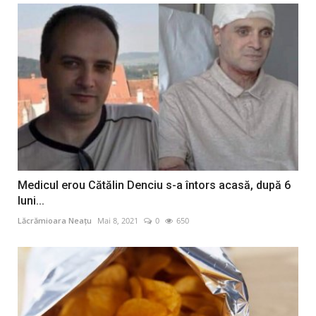
Medicul erou Cătălin Denciu s-a întors acasă, după 6
luni...
Lăcrămioara Neațu
Mai 8, 2021
0
650