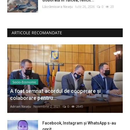
Lăcrămioara Neațu
Iulie 26, 2026
0
20
ARTICOLE RECOMANDATE
Socio-Economic
A fost semnat acordul de cooperare și
colaborare pentru...
Adrian Neațu
Noiembrie 2, 2021
0
2645
Facebook, Instagram și WhatsApp s-au
oprit