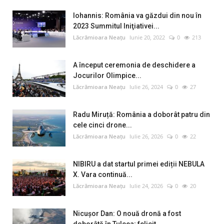
Iohannis: România va găzdui din nou în
2023 Summitul Iniţiativei...
Lăcrămioara Neațu
Iunie 20, 2022
0
213
A început ceremonia de deschidere a
Jocurilor Olimpice...
Lăcrămioara Neațu
Iulie 26, 2024
0
27
Radu Miruță: România a doborât patru din
cele cinci drone...
Lăcrămioara Neațu
Iulie 26, 2026
0
22
NIBIRU a dat startul primei ediții NEBULA
X. Vara continuă...
Lăcrămioara Neațu
Iulie 24, 2026
0
20
Nicușor Dan: O nouă dronă a fost
doborâtă în Tulcea; felicit...