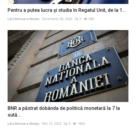
Pentru a putea lucra și studia în Regatul Unit, de la 1...
Lăcrămioara Neațu
Decembrie 30, 2020
0
686
BNR a păstrat dobânda de politică monetară la 7 la
sută...
Lăcrămioara Neațu
Mai 10, 2023
0
1860