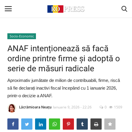
Conectare
Înregistrare
Socio-Economic
ANAF intenționează să facă
Acasă
ordine printre firme și adoptă o
serie de măsuri radicale
Intern
Aproximativ jumătate de milion de contribuabili, firme, riscă
Extern
să fie declarați inactivi fiscal începând cu 1 ianuarie 2026,
printr-o decizie a ANAF.
Politică
Lăcrămioara Neațu
Ianuarie 9, 2026 - 22:26
0
1509
Socio-Economic
Monden