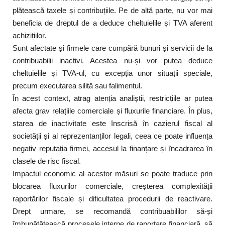
plătească taxele și contribuțiile. Pe de altă parte, nu vor mai
beneficia de dreptul de a deduce cheltuielile și TVA aferent
achizițiilor.
Sunt afectate și firmele care cumpără bunuri și servicii de la
contribuabilii inactivi. Acestea nu-și vor putea deduce
cheltuielile și TVA-ul, cu excepția unor situații speciale,
precum executarea silită sau falimentul.
În acest context, atrag atenția analiștii, restricțiile ar putea
afecta grav relațiile comerciale și fluxurile financiare. În plus,
starea de inactivitate este înscrisă în cazierul fiscal al
societății și al reprezentanților legali, ceea ce poate influența
negativ reputația firmei, accesul la finanțare și încadrarea în
clasele de risc fiscal.
Impactul economic al acestor măsuri se poate traduce prin
blocarea fluxurilor comerciale, creșterea complexității
raportărilor fiscale și dificultatea procedurii de reactivare.
Drept urmare, se recomandă contribuabililor să-și
îmbunătățească procesele interne de raportare financiară, să