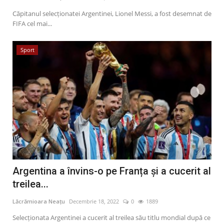
Căpitanul selecţionatei Argentinei, Lionel Messi, a fost desemnat de
FIFA cel mai...
Sport
Argentina a învins-o pe Franța și a cucerit al
treilea...
Lăcrămioara Neațu
Decembrie 18, 2022
0
1889
Selecţionata Argentinei a cucerit al treilea său titlu mondial după ce