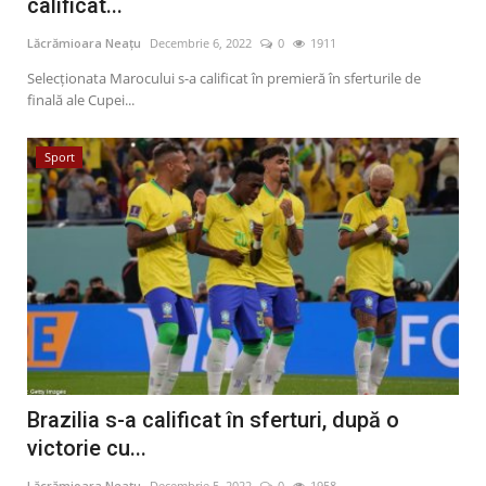
calificat...
Lăcrămioara Neațu
Decembrie 6, 2022
0
1911
Selecţionata Marocului s-a calificat în premieră în sferturile de
finală ale Cupei...
Sport
Brazilia s-a calificat în sferturi, după o
victorie cu...
Lăcrămioara Neațu
Decembrie 5, 2022
0
1958