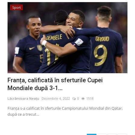
Sport
Franța, calificată în sferturile Cupei
Mondiale după 3-1...
Lăcrămioara Neațu
Decembrie 4, 2022
0
1518
Franța s-a calificat în sferturile Campionatului Mondial din Qatar,
după ce a trecut...