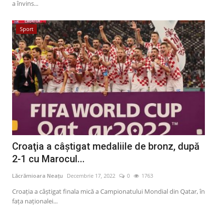
a învins...
Sport
Croaţia a câştigat medaliile de bronz, după
2-1 cu Marocul...
Lăcrămioara Neațu
Decembrie 17, 2022
0
1763
Croația a câștigat finala mică a Campionatului Mondial din Qatar, în
fața naționalei...