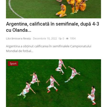
Argentina, calificată în semifinale, după 4-3
cu Olanda...
Lăcrămioara Neațu
Decembrie 10, 2022
0
1954
Argentina a obținut calificarea în semifinalele Campionatului
Mondial de fotbal...
Sport