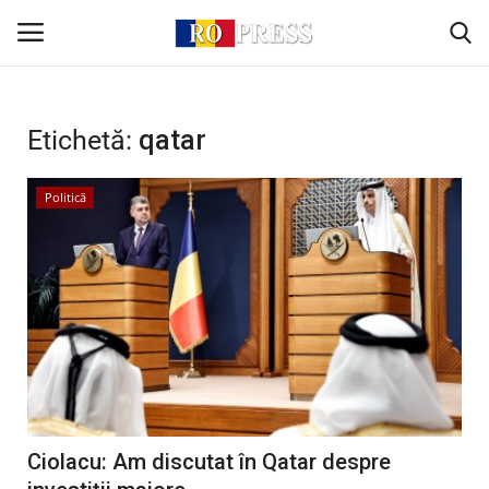
Conectare
Înregistrare
Etichetă:
qatar
Acasă
Politică
Intern
Extern
Politică
Socio-Economic
Ciolacu: Am discutat în Qatar despre
Monden