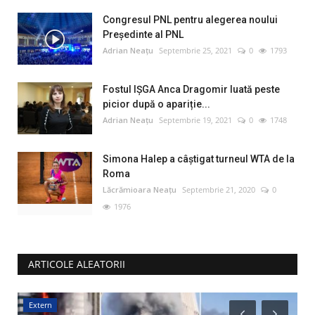
Congresul PNL pentru alegerea noului
Preşedinte al PNL
Adrian Neațu
Septembrie 25, 2021
0
1793
Fostul IȘGA Anca Dragomir luată peste
picior după o apariție...
Adrian Neațu
Septembrie 19, 2021
0
1748
Simona Halep a câştigat turneul WTA de la
Roma
Lăcrămioara Neațu
Septembrie 21, 2020
0
1976
ARTICOLE ALEATORII
Extern
M