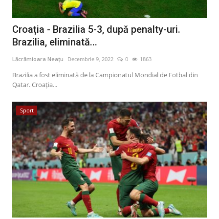
Croația - Brazilia 5-3, după penalty-uri.
Brazilia, eliminată...
Lăcrămioara Neațu
Decembrie 9, 2022
0
1863
Brazilia a fost eliminată de la Campionatul Mondial de Fotbal din
Qatar. Croația...
Sport