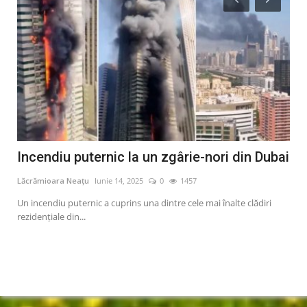
lia
Incendiu puternic la un zgârie-nori din Dubai
A 
in
Lăcrămioara Neațu
Iunie 14, 2025
0
1457
Lăcr
Un incendiu puternic a cuprins una dintre cele mai înalte clădiri
rezidențiale din...
ile
Inte
noap