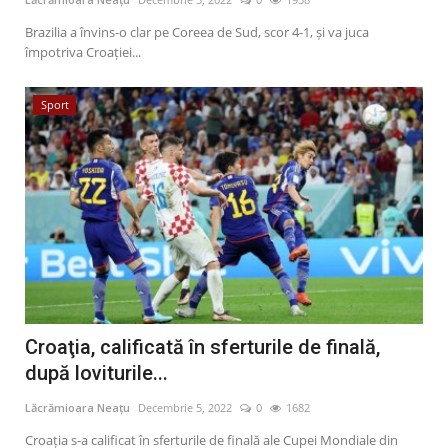
Brazilia a învins-o clar pe Coreea de Sud, scor 4-1, și va juca
împotriva Croației...
Sport
Croaţia, calificată în sferturile de finală,
după loviturile...
Lăcrămioara Neațu
Decembrie 5, 2022
0
1682
Croația s-a calificat în sferturile de finală ale Cupei Mondiale din