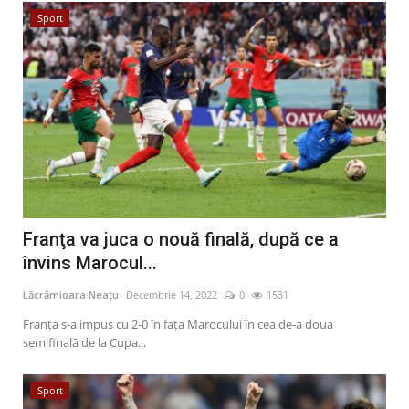
Sport
Franţa va juca o nouă finală, după ce a
învins Marocul...
Lăcrămioara Neațu
Decembrie 14, 2022
0
1531
Franța s-a impus cu 2-0 în fața Marocului în cea de-a doua
semifinală de la Cupa...
Sport