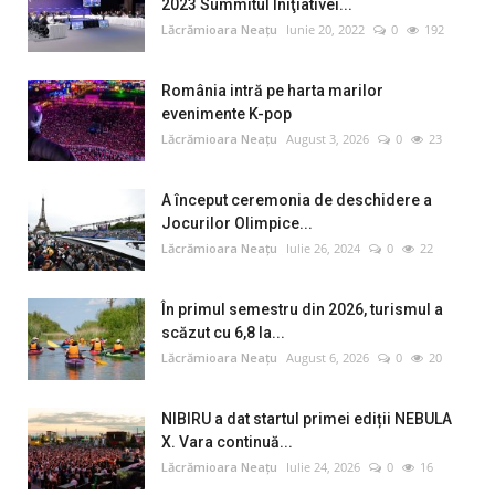
2023 Summitul Iniţiativei...
Lăcrămioara Neațu
Iunie 20, 2022
0
192
România intră pe harta marilor
evenimente K-pop
Lăcrămioara Neațu
August 3, 2026
0
23
A început ceremonia de deschidere a
Jocurilor Olimpice...
Lăcrămioara Neațu
Iulie 26, 2024
0
22
În primul semestru din 2026, turismul a
scăzut cu 6,8 la...
Lăcrămioara Neațu
August 6, 2026
0
20
NIBIRU a dat startul primei ediții NEBULA
X. Vara continuă...
Lăcrămioara Neațu
Iulie 24, 2026
0
16