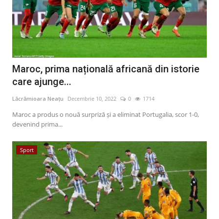
Maroc, prima națională africană din istorie
care ajunge...
Lăcrămioara Neațu
Decembrie 10, 2022
0
1714
Maroc a produs o nouă surpriză și a eliminat Portugalia, scor 1-0,
devenind prima...
Sport