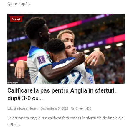
Qatar după...
Sport
Calificare la pas pentru Anglia în sferturi,
după 3-0 cu...
Lăcrămioara Neațu
Decembrie 5, 2022
0
1480
Selecţionata Angliei s-a calificat fără emoţii în sferturile de finală ale
Cupei...