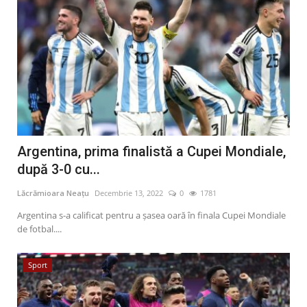
Argentina, prima finalistă a Cupei Mondiale,
după 3-0 cu...
Lăcrămioara Neațu
Decembrie 13, 2022
0
1781
Argentina s-a calificat pentru a șasea oară în finala Cupei Mondiale
de fotbal....
Sport