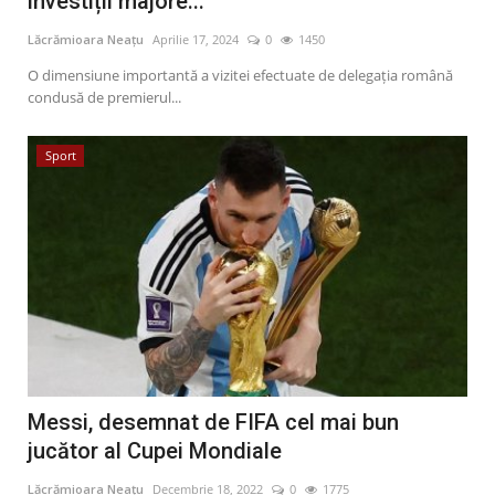
investiții majore...
Artă & Cultură
Lăcrămioara Neațu
Aprilie 17, 2024
0
1450
O dimensiune importantă a vizitei efectuate de delegația română
Sănătate
condusă de premierul...
Turism
Sport
Messi, desemnat de FIFA cel mai bun
jucător al Cupei Mondiale
Lăcrămioara Neațu
Decembrie 18, 2022
0
1775