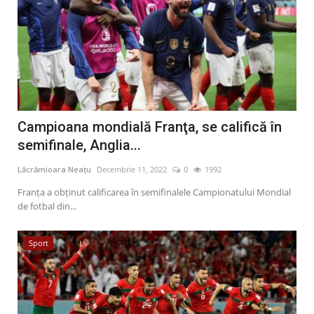
Campioana mondială Franţa, se califică în
semifinale, Anglia...
Lăcrămioara Neațu
Decembrie 11, 2022
0
1992
Franța a obținut calificarea în semifinalele Campionatului Mondial
de fotbal din...
Sport