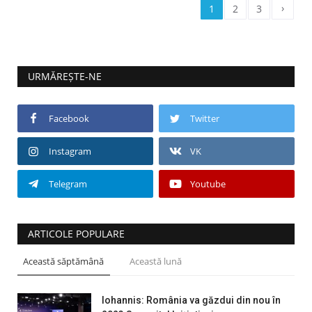
›
1
2
3
URMĂREȘTE-NE
Facebook
Twitter
Instagram
VK
Telegram
Youtube
ARTICOLE POPULARE
Această săptămână
Această lună
Iohannis: România va găzdui din nou în