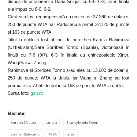
dispus de ucraineanca Daria Snigur, cu 6-0, 6-3, iar în finală
s-a impus cu 6-0, 6-2.
Cîrstea a fost recompensată cu un cec de 37.390 de dolari și
250 de puncte WTA, iar Răducanu a primit 22.125 de puncte
și 163 de puncte WTA.
Titlul la dublu a fost obținut de perechea Kamila Rahimova
(Uzbekistan)/Sara Sorribes Tormo (Spania), victorioasă în
finală cu 7-6 (9/7), 6-3 în finala cu chinezoaicele Xinyu
Wang/Saisai Zheng.
Rahimova și Sorribes Tormo s-au ales cu 13.600 de dolari și
250 de puncte WTA la dublu, iar Wang și Zheng au fost
premiate cu 7.650 de dolari și 163 de puncte WTA la dublu.
Sursa foto:
gsp.ro
Etichete:
Sorana Cîrstea
turneu
Transylvania Open
Emma Răducanu
WTA
tenis