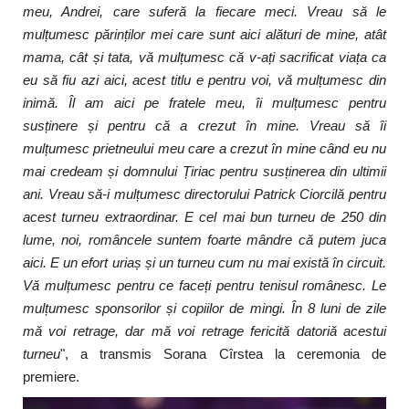
meu, Andrei, care suferă la fiecare meci. Vreau să le
mulțumesc părinților mei care sunt aici alături de mine, atât
mama, cât și tata, vă mulțumesc că v-ați sacrificat viața ca
eu să fiu azi aici, acest titlu e pentru voi, vă mulțumesc din
inimă. Îl am aici pe fratele meu, îi mulțumesc pentru
susținere și pentru că a crezut în mine. Vreau să îi
mulțumesc prietneului meu care a crezut în mine când eu nu
mai credeam și domnului Țiriac pentru susținerea din ultimii
ani. Vreau să-i mulțumesc directorului Patrick Ciorcilă pentru
acest turneu extraordinar. E cel mai bun turneu de 250 din
lume, noi, româncele suntem foarte mândre că putem juca
aici. E un efort uriaș și un turneu cum nu mai există în circuit.
Vă mulțumesc pentru ce faceți pentru tenisul românesc. Le
mulțumesc sponsorilor și copiilor de mingi. În 8 luni de zile
mă voi retrage, dar mă voi retrage fericită datoriă acestui
turneu
", a transmis Sorana Cîrstea la ceremonia de
premiere.