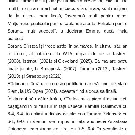
ultimul turneu la Cluj, dar joci la nivel mare de tot, felicitări! De
mult timp nu am mai ținut un discurs la o finală, sunt mulți ani
de la ultima mea finală, înseamnă mult pentru mine.
Mulțumesc publicului pentru săptămâna asta. Felicitări pentru
Sorana, mult succes!", a declarat Emma, după finala
pierdută.
Sorana Cîrstea își trece astfel în palmares, în ultimul său an
în circuit, al patrulea titlu WTA, după cele de la Tașkent
(2008), Istanbul (2021) și Cleveland (2025). Ea mai are patru
finale jucate, la Budapesta (2007), Toronto (2013), Tașkent
(2019) și Strasbourg (2021).
Răducanu rămâne cu un singur titlu în carieră, unul de Mare
Șlem, la US Open (2021), aceasta fiind a doua sa finală.
În drumul său către trofeu, Cîrstea nu a pierdut niciun set,
câștigând în primul tur în fața uzbecei Kamlila Rahimova cu
6-4, 6-4, în optimi a dispus de slovena Tamara Zidansek cu
6-1, 6-0, în sferturi s-a impus în fața austriecei Anastasia
Potapova, campioana en titre, cu 7-5, 6-4, în semifinale a