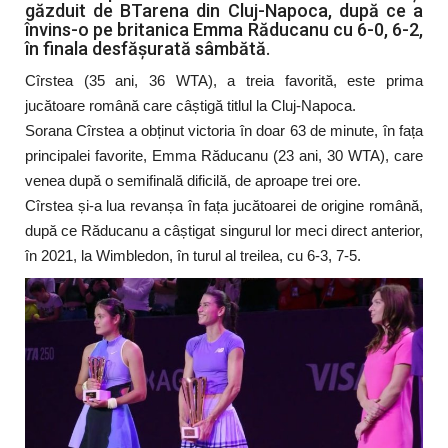
găzduit de BTarena din Cluj-Napoca, după ce a
învins-o pe britanica Emma Răducanu cu 6-0, 6-2,
în finala desfășurată sâmbătă.
Cîrstea (35 ani, 36 WTA), a treia favorită, este prima
jucătoare română care câștigă titlul la Cluj-Napoca.
Sorana Cîrstea a obținut victoria în doar 63 de minute, în fața
principalei favorite, Emma Răducanu (23 ani, 30 WTA), care
venea după o semifinală dificilă, de aproape trei ore.
Cîrstea și-a lua revanșa în fața jucătoarei de origine română,
după ce Răducanu a câștigat singurul lor meci direct anterior,
în 2021, la Wimbledon, în turul al treilea, cu 6-3, 7-5.