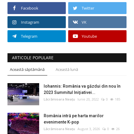
Facebook
Twitter
Instagram
VK
Telegram
Youtube
ARTICOLE POPULARE
Această săptămână
Această lună
Iohannis: România va găzdui din nou în
2023 Summitul Iniţiativei...
Lăcrămioara Neațu
Iunie 20, 2022
0
185
România intră pe harta marilor
evenimente K-pop
Lăcrămioara Neațu
August 3, 2026
0
26