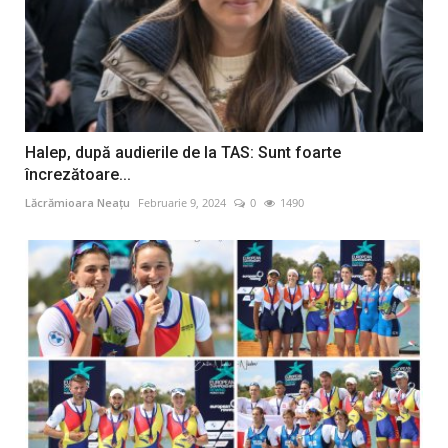
Halep, după audierile de la TAS: Sunt foarte
încrezătoare...
Lăcrămioara Neațu
Februarie 9, 2024
0
1490