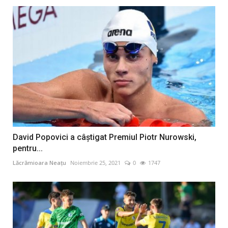
David Popovici a câştigat Premiul Piotr Nurowski,
pentru...
Lăcrămioara Neațu
Noiembrie 25, 2021
0
1747