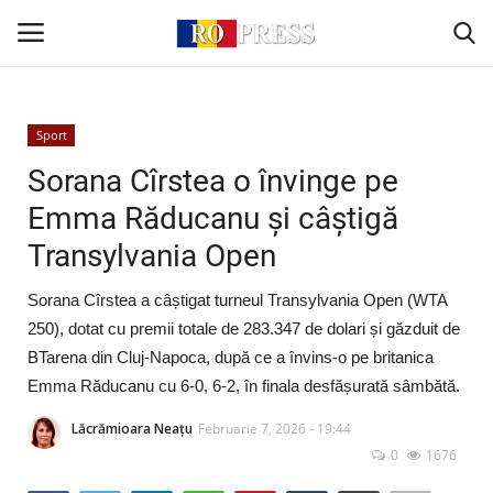
Conectare
Înregistrare
Sport
Sorana Cîrstea o învinge pe
Acasă
Emma Răducanu și câștigă
Transylvania Open
Intern
Sorana Cîrstea a câștigat turneul Transylvania Open (WTA
Extern
250), dotat cu premii totale de 283.347 de dolari și găzduit de
BTarena din Cluj-Napoca, după ce a învins-o pe britanica
Politică
Emma Răducanu cu 6-0, 6-2, în finala desfășurată sâmbătă.
Socio-Economic
Lăcrămioara Neațu
Februarie 7, 2026 - 19:44
0
1676
Monden