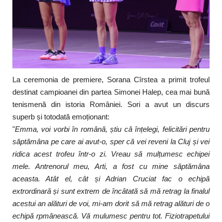
La ceremonia de premiere, Sorana Cîrstea a primit trofeul
destinat campioanei din partea Simonei Halep, cea mai bună
tenismenă din istoria României. Sori a avut un discurs
superb și totodată emoționant:
"
Emma, voi vorbi în română, știu că înțelegi, felicitări pentru
săptămâna pe care ai avut-o, sper că vei reveni la Cluj și vei
ridica acest trofeu într-o zi. Vreau să mulțumesc echipei
mele. Antrenorul meu, Arti, a fost cu mine săptămâna
aceasta. Atât el, cât și Adrian Cruciat fac o echipă
extrordinară și sunt extrem de încâtată să mă retrag la finalul
acestui an alături de voi, mi-am dorit să mă retrag alături de o
echipă rpmânească. Vă mulumesc pentru tot. Fiziotrapetului