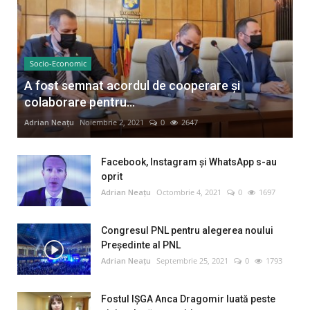
Socio-Economic
A fost semnat acordul de cooperare și
colaborare pentru...
Adrian Neațu
Noiembrie 2, 2021
0
2647
Facebook, Instagram și WhatsApp s-au
oprit
Adrian Neațu
Octombrie 4, 2021
0
1697
Congresul PNL pentru alegerea noului
Preşedinte al PNL
Adrian Neațu
Septembrie 25, 2021
0
1793
Fostul IȘGA Anca Dragomir luată peste