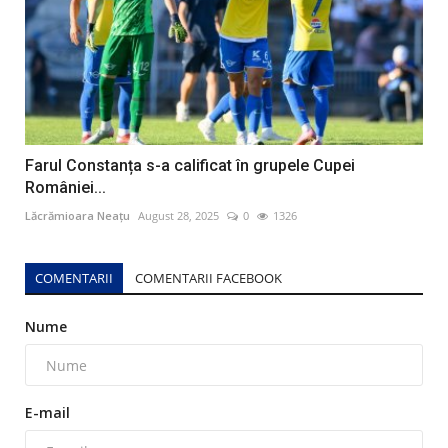
Farul Constanța s-a calificat în grupele Cupei
României...
Lăcrămioara Neațu
August 28, 2025
0
1326
COMENTARII
COMENTARII FACEBOOK
Nume
E-mail