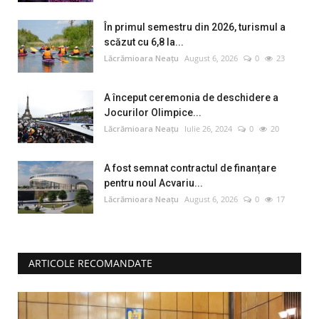
În primul semestru din 2026, turismul a
scăzut cu 6,8 la...
Lăcrămioara Neațu
August 6, 2026
0
23
A început ceremonia de deschidere a
Jocurilor Olimpice...
Lăcrămioara Neațu
Iulie 26, 2024
0
20
A fost semnat contractul de finanțare
pentru noul Acvariu...
Lăcrămioara Neațu
August 6, 2026
0
17
ARTICOLE RECOMANDATE