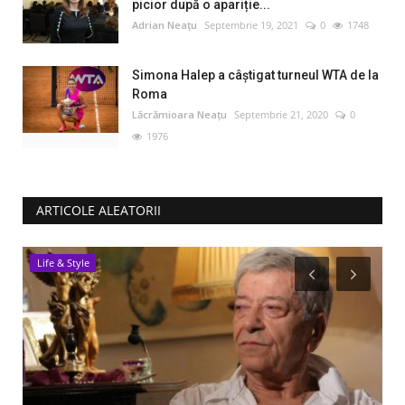
picior după o apariție...
Adrian Neațu
Septembrie 19, 2021
0
1748
Simona Halep a câştigat turneul WTA de la
Roma
Lăcrămioara Neațu
Septembrie 21, 2020
0
1976
ARTICOLE ALEATORII
Life & Style
R