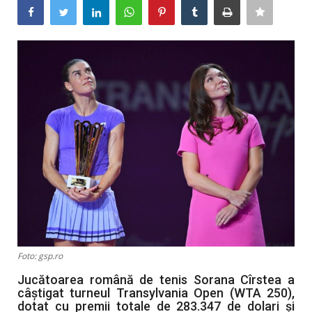
Artă & Cultură
Sănătate
Turism
Foto: gsp.ro
Jucătoarea română de tenis Sorana Cîrstea a
câștigat turneul Transylvania Open (WTA 250),
dotat cu premii totale de 283.347 de dolari și