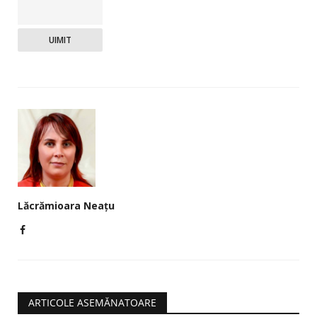
UIMIT
Lăcrămioara Neațu
ARTICOLE ASEMĂNATOARE