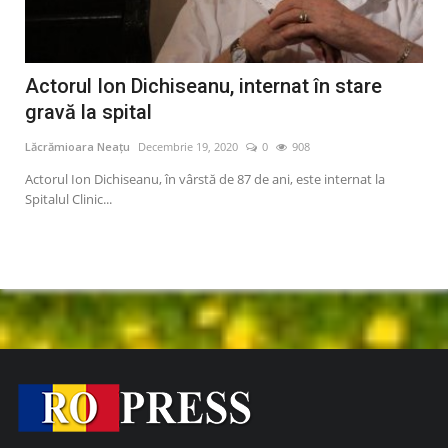
e
Actorul Ion Dichiseanu, internat în stare
Ca
gravă la spital
rid
Lăcrămioara Neațu
Decembrie 19, 2020
0
908
Lăcr
Actorul Ion Dichiseanu, în vârstă de 87 de ani, este internat la
Soli
Spitalul Clinic...
disc