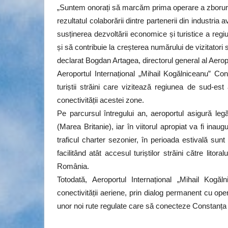
„Suntem onorați să marcăm prima operare a zboruri
rezultatul colaborării dintre partenerii din industria a
susținerea dezvoltării economice și turistice a reg
și să contribuie la creșterea numărului de vizitatori 
declarat Bogdan Artagea, directorul general al Aerop
Aeroportul Internațional „Mihail Kogălniceanu” Co
turiștii străini care vizitează regiunea de sud-est
conectivității acestei zone.
Pe parcursul întregului an, aeroportul asigură legă
(Marea Britanie), iar în viitorul apropiat va fi in
traficul charter sezonier, în perioada estivală sun
facilitând atât accesul turiștilor străini către lito
România.
Totodată, Aeroportul Internațional „Mihail Kog
conectivității aeriene, prin dialog permanent cu opera
unor noi rute regulate care să conecteze Constanța 