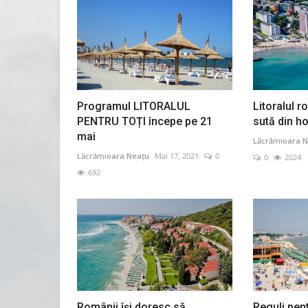
Programul LITORALUL
Litoralul 
PENTRU TOȚI începe pe 21
sută din ho
mai
Lăcrămioara N
Lăcrămioara Neațu
Mai 17, 2021
0
0
2024
692
Românii își doresc să
Reguli pen