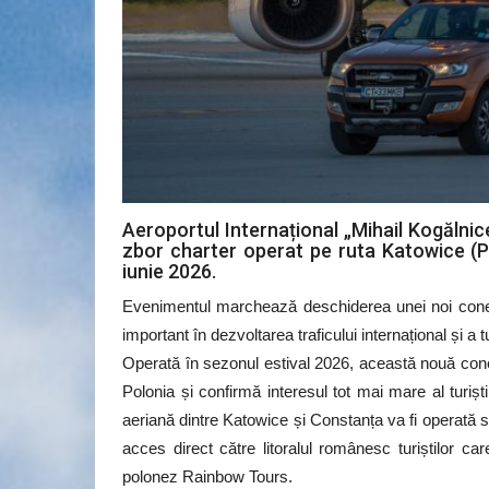
Aeroportul Internațional „Mihail Kogălnic
zbor charter operat pe ruta Katowice (Po
iunie 2026.
Evenimentul marchează deschiderea unei noi conexiu
important în dezvoltarea traficului internațional și 
Operată în sezonul estival 2026, această nouă conex
Polonia și confirmă interesul tot mai mare al turiș
aeriană dintre Katowice și Constanța va fi operată 
acces direct către litoralul românesc turiștilor c
polonez Rainbow Tours.