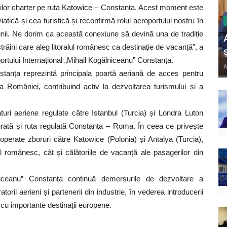
lor charter pe ruta Katowice – Constanța. Acest moment este
viatică și cea turistică și reconfirmă rolul aeroportului nostru în
iunii. Ne dorim ca această conexiune să devină una de tradiție
străini care aleg litoralul românesc ca destinație de vacanță”, a
ortului Internațional „Mihail Kogălniceanu” Constanța.
A
nstanța reprezintă principala poartă aeriană de acces pentru
 a României, contribuind activ la dezvoltarea turismului și a
turi aeriene regulate către Istanbul (Turcia) și Londra Luton
augurată și ruta regulată Constanța – Roma. În ceea ce privește
t operate zboruri către Katowice (Polonia) și Antalya (Turcia),
ralul românesc, cât și călătoriile de vacanță ale pasagerilor din
ălniceanu” Constanța continuă demersurile de dezvoltare a
torii aerieni și partenerii din industrie, în vederea introducerii
cu importante destinații europene.