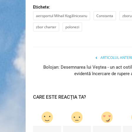
Etichete:
aeroportul Mihail Kogălniceanu
Constanta
zboru
zbor charter
polonezi
ARTICOLUL ANTER
Bolojan: Desemnarea lui Veștea - un act ostil
evidentă încercare de rupere a
Sport
CARE ESTE REACȚIA TA?