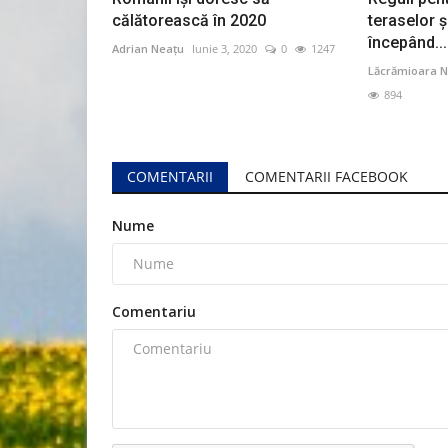
călătorească în 2020
teraselor și
începând...
Adrian Neațu
Iunie 3, 2020
0
1247
Lăcrămioara N
894
COMENTARII
COMENTARII FACEBOOK
Nume
Comentariu