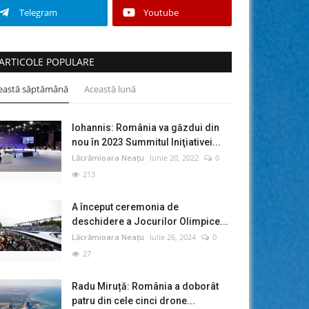
Telegram
Youtube
ARTICOLE POPULARE
eastă săptămână
Această lună
Iohannis: România va găzdui din
nou în 2023 Summitul Iniţiativei...
Lăcrămioara Neațu
Iunie 20, 2022
0
213
A început ceremonia de
deschidere a Jocurilor Olimpice...
Lăcrămioara Neațu
Iulie 26, 2024
0
27
Radu Miruță: România a doborât
patru din cele cinci drone...