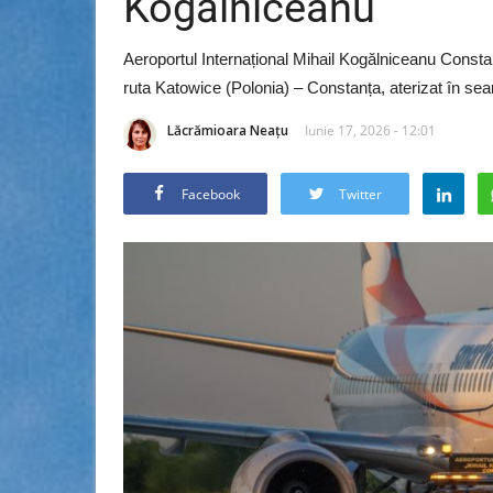
Kogălniceanu
Aeroportul Internațional Mihail Kogălniceanu Constan
ruta Katowice (Polonia) – Constanța, aterizat în sear
Lăcrămioara Neațu
Iunie 17, 2026 - 12:01
Facebook
Twitter