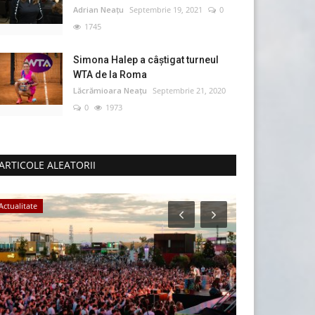
Adrian Neațu
Septembrie 19, 2021
0
1745
Simona Halep a câştigat turneul
WTA de la Roma
Lăcrămioara Neațu
Septembrie 21, 2020
0
1973
ARTICOLE ALEATORII
Actualitate
Evenimente