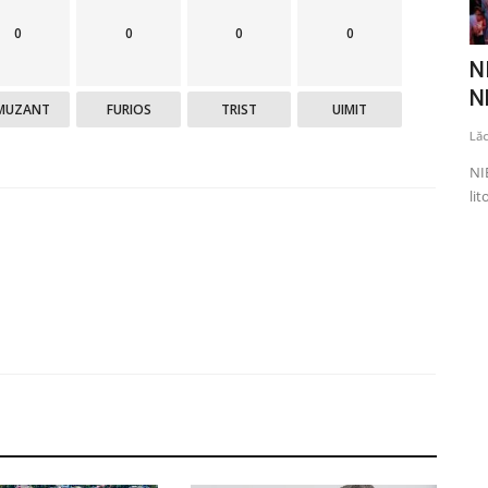
0
0
0
0
finala
Marea soprană Mariana Nicolesco a
NI
decedat la vârsta de...
N
MUZANT
FURIOS
TRIST
UIMIT
Lăcrămioara Neațu
Octombrie 14, 2022
0
1820
Lă
s 1000 de la
Marea soprană Mariana Nicolesco a decedat la vârsta de 73
NI
de ani. Artista era internată...
lit