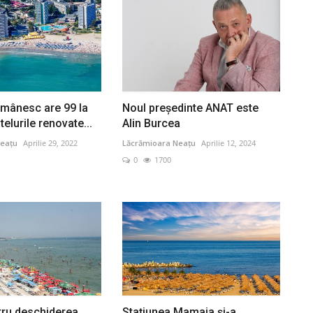
românesc are 99 la
Noul președinte ANAT este
telurile renovate...
Alin Burcea
eațu
Aprilie 29, 2022
Lăcrămioara Neațu
Aprilie 12, 2024
0
1700
tru deschiderea
Stațiunea Mamaia și-a