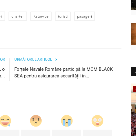
ri
charter
Katowice
turisti
pasageri
IOR
URMĂTORUL ARTICOL
, o
Forțele Navale Române participă la MCM BLACK
...
SEA pentru asigurarea securității în...
Artă & Cultură