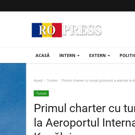
ACASĂ
INTERN
EXTERN
POLIT
Acasă
Turism
Primul charter cu turiști polonezi a aterizat la
Turism
Primul charter cu tur
la Aeroportul Intern