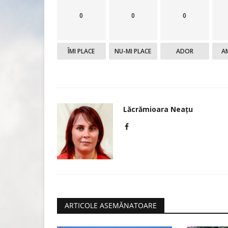
0
0
0
Sinner l-a învins pe Alcaraz în 
turneului de la...
ÎMI PLACE
NU-MI PLACE
ADOR
A
Lăcrămioara Neațu
Aprilie 12, 2026
0
1459
Jannik Sinner a câștigat titlul în turneul Master
Monte Carlo, după...
Lăcrămioara Neațu
ARTICOLE ASEMĂNATOARE