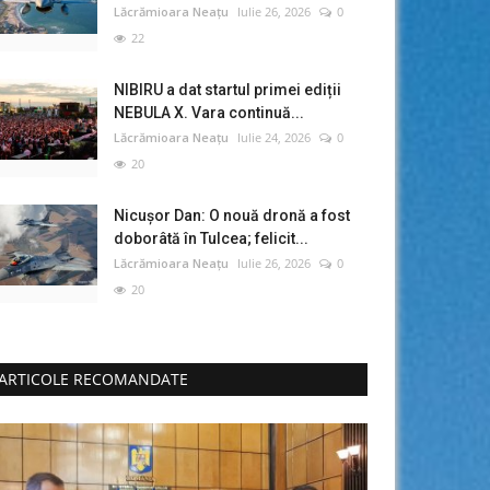
Lăcrămioara Neațu
Iulie 26, 2026
0
22
NIBIRU a dat startul primei ediții
NEBULA X. Vara continuă...
Lăcrămioara Neațu
Iulie 24, 2026
0
20
Nicușor Dan: O nouă dronă a fost
doborâtă în Tulcea; felicit...
Lăcrămioara Neațu
Iulie 26, 2026
0
20
ARTICOLE RECOMANDATE