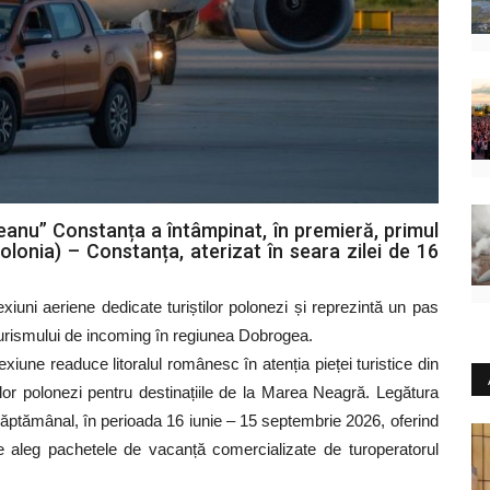
eanu” Constanța a întâmpinat, în premieră, primul
lonia) – Constanța, aterizat în seara zilei de 16
ni aeriene dedicate turiștilor polonezi și reprezintă un pas
a turismului de incoming în regiunea Dobrogea.
iune readuce litoralul românesc în atenția pieței turistice din
tilor polonezi pentru destinațiile de la Marea Neagră. Legătura
săptămânal, în perioada 16 iunie – 15 septembrie 2026, oferind
are aleg pachetele de vacanță comercializate de turoperatorul