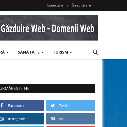
Conectare
/
Înregistrare
URĂ
SĂNĂTATE
TURISM
URMĂREȘTE-NE
Facebook
Twitter
Instagram
VK