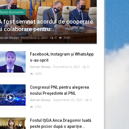
Socio-Economic
A fost semnat acordul de cooperare
și colaborare pentru...
drian Neațu
Noiembrie 2, 2021
0
2645
Facebook, Instagram și WhatsApp
s-au oprit
Adrian Neațu
Octombrie 4, 2021
0
1693
Congresul PNL pentru alegerea
noului Preşedinte al PNL
Adrian Neațu
Septembrie 25, 2021
0
1791
Fostul IȘGA Anca Dragomir luată
peste picior după o apariție...