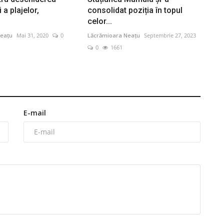
 a plajelor,
consolidat poziția în topul
celor...
eațu
Mai 31, 2020
0
Lăcrămioara Neațu
Septembrie 27, 2023
0
1661
E-mail