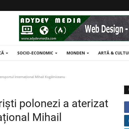
ICĂ
SOCIO-ECONOMIC
MONDEN
ARTĂ & CULT
 Aeroportul Internațional Mihail Kogălniceanu
iști polonezi a aterizat
ațional Mihail