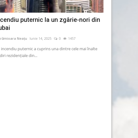
ncendiu puternic la un zgârie-nori din
A murit Nelu
ubai
era internat 
crămioara Neațu
Iunie 14, 2025
0
1457
Lăcrămioara Neațu
 incendiu puternic a cuprins una dintre cele mai înalte
Interpretul de muz
diri rezidențiale din...
azi-noapte. Acesta e