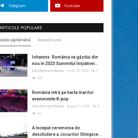
Telegram
Youtube
ARTICOLE POPULARE
eastă săptămână
Această lună
Iohannis: România va găzdui din
nou în 2023 Summitul Iniţiativei...
Lăcrămioara Neațu
Iunie 20, 2022
0
192
România intră pe harta marilor
evenimente K-pop
Lăcrămioara Neațu
August 3, 2026
0
23
A început ceremonia de
deschidere a Jocurilor Olimpice...