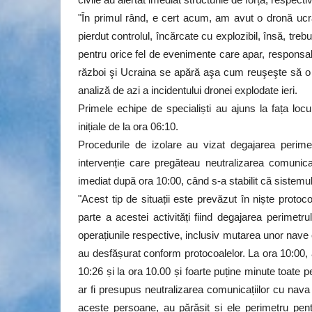
"În primul rând, e cert acum, am avut o dronă ucr
pierdut controlul, încărcate cu explozibil, însă, tr
pentru orice fel de evenimente care apar, responsab
război şi Ucraina se apără aşa cum reuşeşte să o f
analiză de azi a incidentului dronei explodate ieri.
Primele echipe de specialiști au ajuns la fața locu
inițiale de la ora 06:10.
Procedurile de izolare au vizat degajarea perimet
intervenție care pregăteau neutralizarea comunica
imediat după ora 10:00, când s-a stabilit că sistem
"Acest tip de situații este prevăzut în niște protoc
parte a acestei activități fiind degajarea perimetr
operațiunile respective, inclusiv mutarea unor nave 
au desfășurat conform protocoalelor. La ora 10:00, 
10:26 și la ora 10.00 și foarte puține minute toate
ar fi presupus neutralizarea comunicațiilor cu nava 
aceste persoane, au părăsit și ele perimetru pen