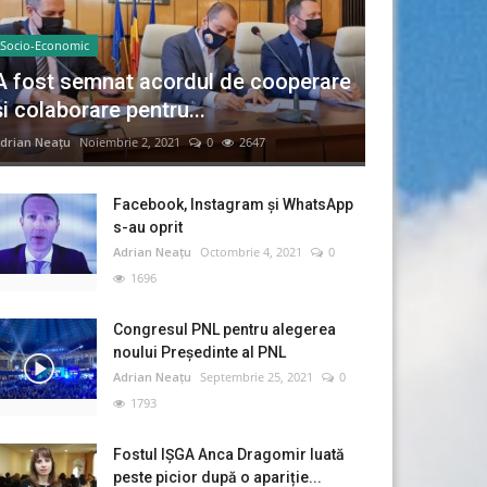
Socio-Economic
A fost semnat acordul de cooperare
și colaborare pentru...
drian Neațu
Noiembrie 2, 2021
0
2647
Facebook, Instagram și WhatsApp
s-au oprit
Adrian Neațu
Octombrie 4, 2021
0
1696
Congresul PNL pentru alegerea
noului Preşedinte al PNL
Adrian Neațu
Septembrie 25, 2021
0
1793
Fostul IȘGA Anca Dragomir luată
peste picior după o apariție...