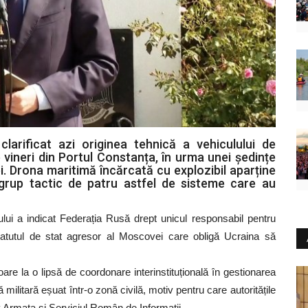
larificat azi originea tehnică a vehiculului de
vineri din Portul Constanța, în urma unei ședințe
ei. Drona maritimă încărcată cu explozibil aparține
n grup tactic de patru astfel de sisteme care au
atului a indicat Federația Rusă drept unicul responsabil pentru
 statutul de stat agresor al Moscovei care obligă Ucraina să
toare la o lipsă de coordonare interinstituțională în gestionarea
ă militară eșuat într-o zonă civilă, motiv pentru care autoritățile
tiv Armata și Serviciul Român de Informații.