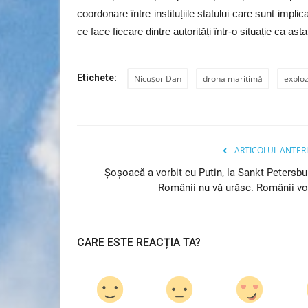
coordonare între instituțiile statului care sunt imp
ce face fiecare dintre autorități într-o situație ca as
Etichete:
Nicușor Dan
drona maritimă
exploz
ARTICOLUL ANTER
Şoșoacă a vorbit cu Putin, la Sankt Petersbu
Românii nu vă urăsc. Românii vor
Artă & Cultură
CARE ESTE REACȚIA TA?