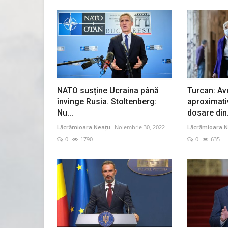
NATO susține Ucraina până
Turcan: Av
învinge Rusia. Stoltenberg:
aproximati
Nu...
dosare din.
Lăcrămioara Neațu
Noiembrie 30, 2022
Lăcrămioara N
0
1790
0
635