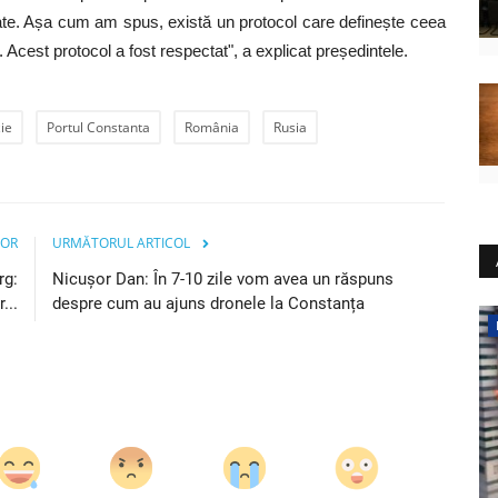
licate. Așa cum am spus, există un protocol care definește ceea
ta. Acest protocol a fost respectat", a explicat președintele.
ie
Portul Constanta
România
Rusia
IOR
URMĂTORUL ARTICOL
rg:
Nicușor Dan: În 7-10 zile vom avea un răspuns
...
despre cum au ajuns dronele la Constanța
Socio-Economic