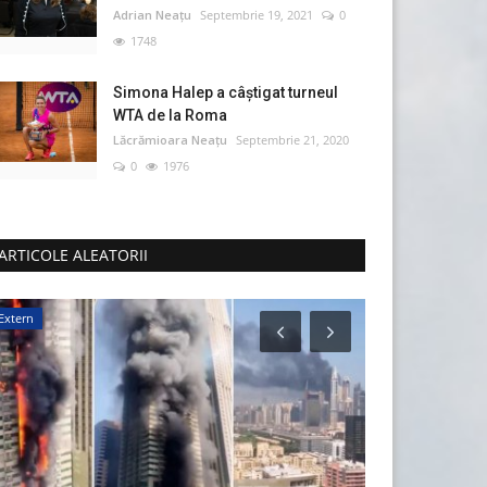
Adrian Neațu
Septembrie 19, 2021
0
1748
Simona Halep a câştigat turneul
WTA de la Roma
Lăcrămioara Neațu
Septembrie 21, 2020
0
1976
ARTICOLE ALEATORII
Extern
Monden