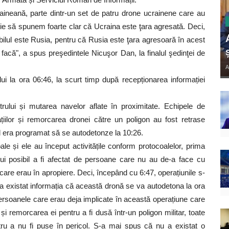
aineană, parte dintr-un set de patru drone ucrainene care au
ebuie să spunem foarte clar că Ucraina este ţara agresată. Deci,
ilul este Rusia, pentru că Rusia este ţara agresoară în acest
acă", a spus preşedintele Nicuşor Dan, la finalul şedinţei de
A
lui la ora 06:46, la scurt timp după recepționarea informației
rului și mutarea navelor aflate în proximitate. Echipele de
țiilor și remorcarea dronei către un poligon au fost retrase
ul era programat să se autodetonze la 10:26.
oale și ele au început activitățile conform protocoalelor, prima
ului posibil a fi afectat de persoane care nu au de-a face cu
care erau în apropiere. Deci, începând cu 6:47, operațiunile s-
a existat informația că această dronă se va autodetona la ora
 persoanele care erau deja implicate în această operațiune care
și remorcarea ei pentru a fi dusă într-un poligon militar, toate
tru a nu fi puse în pericol. S-a mai spus că nu a existat o