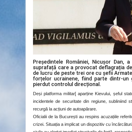
Președintele României, Nicușor Dan, a c
suprafață care a provocat deflagrația de 
de lucru de peste trei ore cu șefii Armat
forțelor ucrainene, fiind parte dintr-u
pierdut controlul direcțional.
Deși platforma militar[ aparține Kievului, șeful st
incidentele de securitate din regiune, subliniind
recurgă la acțiuni de autoapărare.
Oficialii de la București au respins acuzațiile referi
crizei. Situația a implicat un dispozitiv cu încărcătur
civile au alertat imediat structurile de forță, respec