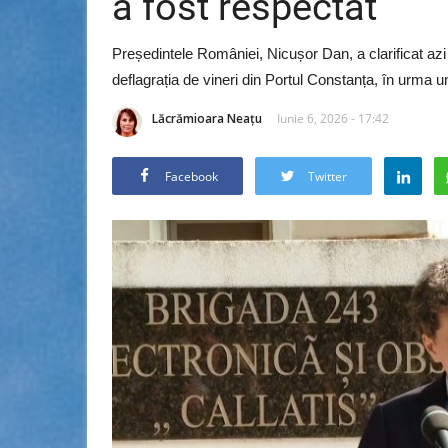
a fost respectat
Președintele României, Nicușor Dan, a clarificat azi
deflagrația de vineri din Portul Constanța, în urma un
Lăcrămioara Neațu
Iunie 6, 2026 - 17:42
Facebook
Twitter