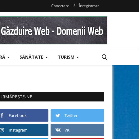
Conectare
/
Înregistrare
URĂ
SĂNĂTATE
TURISM
URMĂREȘTE-NE
Facebook
Twitter
Instagram
VK