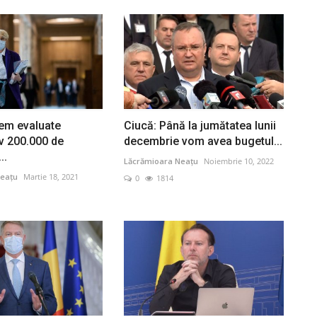
em evaluate
Ciucă: Până la jumătatea lunii
v 200.000 de
decembrie vom avea bugetul...
..
Lăcrămioara Neațu
Noiembrie 10, 2022
eațu
Martie 18, 2021
0
1814