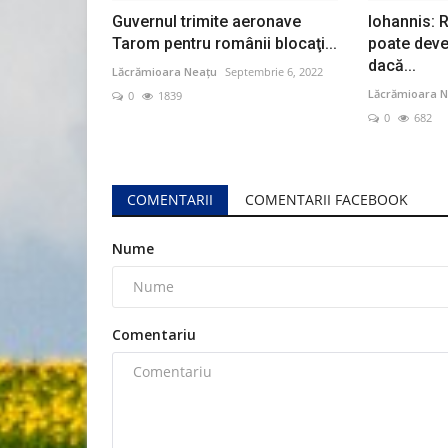
Guvernul trimite aeronave
Iohannis:
Tarom pentru românii blocaţi...
poate deven
dacă...
Lăcrămioara Neațu
Septembrie 6, 2022
Lăcrămioara N
0
1839
0
682
COMENTARII
COMENTARII FACEBOOK
Nume
Comentariu