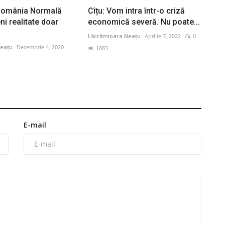
 România Normală
Cîțu: Vom intra într-o criză
i realitate doar
economică severă. Nu poate...
Lăcrămioara Neațu
Aprilie 7, 2022
0
eațu
Decembrie 4, 2020
1883
E-mail