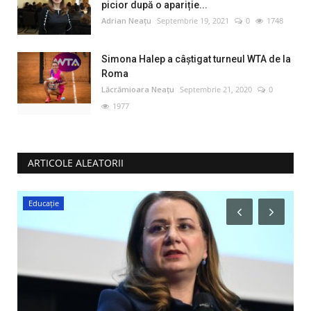
picior după o apariție...
Adrian Neațu
Septembrie 19, 2021
0
1748
Simona Halep a câştigat turneul WTA de la
Roma
Lăcrămioara Neațu
Septembrie 21, 2020
0
1977
ARTICOLE ALEATORII
Educație
M