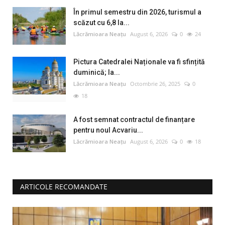
În primul semestru din 2026, turismul a
scăzut cu 6,8 la...
Lăcrămioara Neațu
August 6, 2026
0
24
Pictura Catedralei Naționale va fi sfințită
duminică; la...
Lăcrămioara Neațu
Octombrie 26, 2025
0
18
A fost semnat contractul de finanțare
pentru noul Acvariu...
Lăcrămioara Neațu
August 6, 2026
0
18
ARTICOLE RECOMANDATE