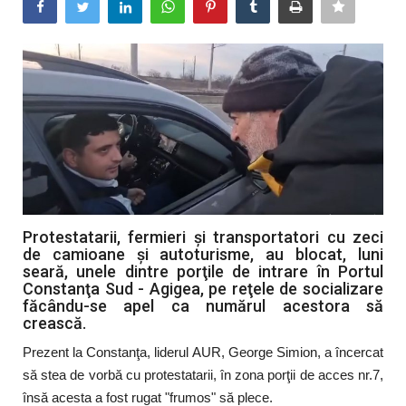
Artă & Cultură
Sănătate
Turism
Protestatarii, fermieri şi transportatori cu zeci
de camioane şi autoturisme, au blocat, luni
seară, unele dintre porţile de intrare în Portul
Constanţa Sud - Agigea, pe reţele de socializare
făcându-se apel ca numărul acestora să
crească.
Prezent la Constanţa, liderul AUR, George Simion, a încercat
să stea de vorbă cu protestatarii, în zona porţii de acces nr.7,
însă acesta a fost rugat "frumos" să plece.