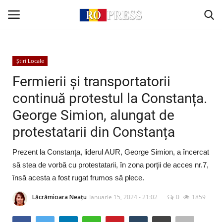
Conectare
Înregistrare
Știri Locale
Fermierii şi transportatorii
Acasă
continuă protestul la Constanța.
George Simion, alungat de
Intern
protestatarii din Constanța
Extern
Prezent la Constanţa, liderul AUR, George Simion, a încercat
Politică
să stea de vorbă cu protestatarii, în zona porţii de acces nr.7,
însă acesta a fost rugat frumos să plece.
Socio-Economic
Lăcrămioara Neațu
Ianuarie 15, 2024 - 21:02
0
1859
Monden