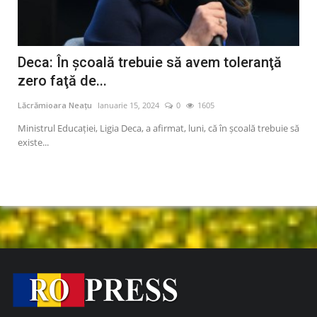
Deca: În şcoală trebuie să avem toleranţă
Mi
zero faţă de...
ce
Lăcrămioara Neațu
Ianuarie 15, 2024
0
1605
Lăcr
i,
Ministrul Educaţiei, Ligia Deca, a afirmat, luni, că în şcoală trebuie să
Mini
existe...
cond