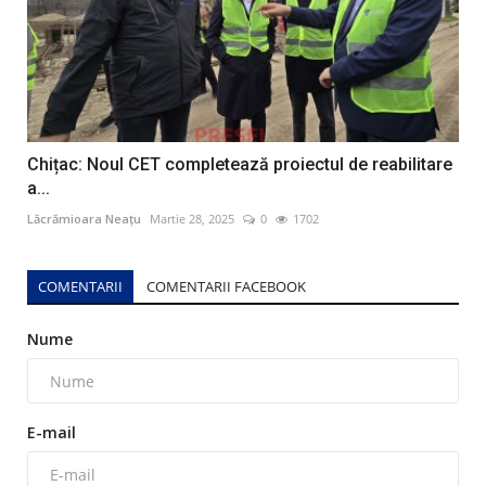
Chițac: Noul CET completează proiectul de reabilitare
a...
Lăcrămioara Neațu
Martie 28, 2025
0
1702
COMENTARII
COMENTARII FACEBOOK
Nume
E-mail