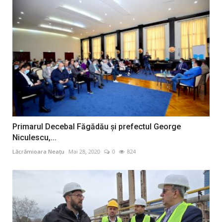
Primarul Decebal Făgădău și prefectul George
Niculescu,...
Lăcrămioara Neațu
Mai 28, 2020
0
824