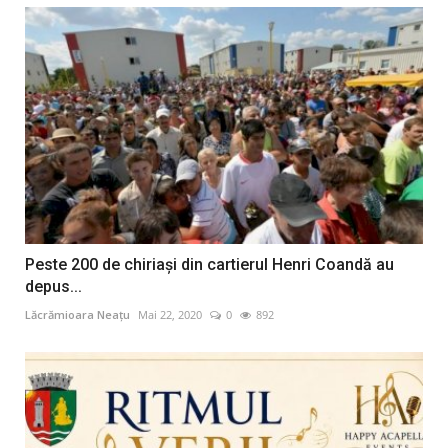
Peste 200 de chiriași din cartierul Henri Coandă au
depus...
Lăcrămioara Neațu
Mai 22, 2020
0
892