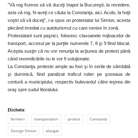
"Vă rog frumos să vă duceţi înapoi la Bucureşti, la revedere,
asta vă rog. N-aveţi ce căuta la Constanţa, aici. Acolo, la hoţii
voştri să vă duceţi", i-a spus un protestatar lui Simion, acesta
plecând imediat cu autoturismul cu care venise în zonă.
Protestatarii sunt paşnici, folosesc claxoanele mijloacelor de
transport, accesul pe la porţile numerele 7, 8 şi 9 fiind blocat.
Aceştia susţin că nu vor renunţa la acţiunea de protest până
când revendicările nu le vor fi soluţionate.
La Constanţa, proteste ample au fost şi în serile de sâmbătă
şi duminică, fiind paralizat traficul rutier pe şoseaua de
centură a municipiului, respectiv bulevardul către ieşirea din
oraş spre sudul litoralului.
Etichete:
fermieri
transportatori
protest
Constanta
George Simion
alungat