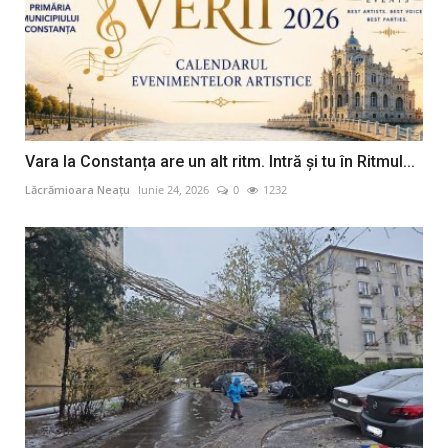
Vara la Constanța are un alt ritm. Intră și tu în Ritmul...
Lăcrămioara Neațu
Iunie 24, 2026
0
1232