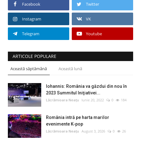
Facebook
Twitter
Instagram
VK
Telegram
Youtube
ARTICOLE POPULARE
Această săptămână
Această lună
Iohannis: România va găzdui din nou în
2023 Summitul Iniţiativei...
Lăcrămioara Neațu
Iunie 20, 2022
0
184
România intră pe harta marilor
evenimente K-pop
Lăcrămioara Neațu
August 3, 2026
0
26