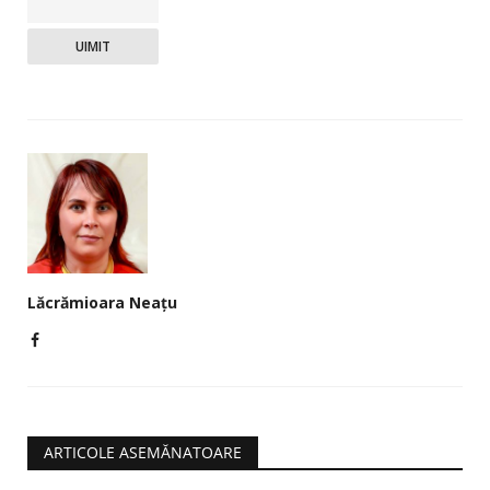
UIMIT
Lăcrămioara Neațu
ARTICOLE ASEMĂNATOARE