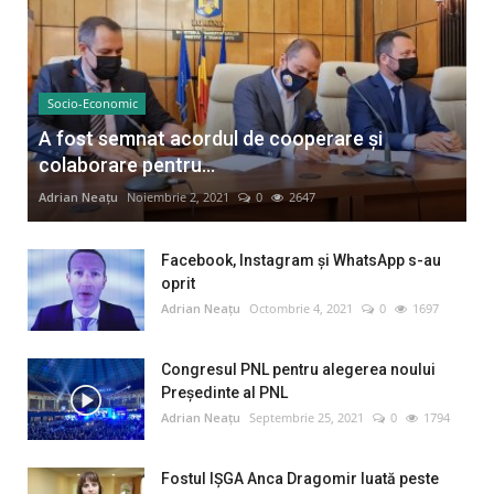
Socio-Economic
A fost semnat acordul de cooperare și
colaborare pentru...
Adrian Neațu
Noiembrie 2, 2021
0
2647
Facebook, Instagram și WhatsApp s-au
oprit
Adrian Neațu
Octombrie 4, 2021
0
1697
Congresul PNL pentru alegerea noului
Preşedinte al PNL
Adrian Neațu
Septembrie 25, 2021
0
1794
Fostul IȘGA Anca Dragomir luată peste