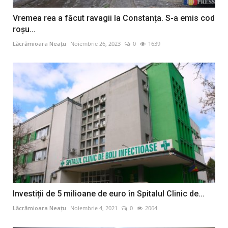
Vremea rea a făcut ravagii la Constanța. S-a emis cod
roșu...
Lăcrămioara Neațu
Noiembrie 26, 2023
0
1639
Investiții de 5 milioane de euro în Spitalul Clinic de...
Lăcrămioara Neațu
Noiembrie 4, 2021
0
2064