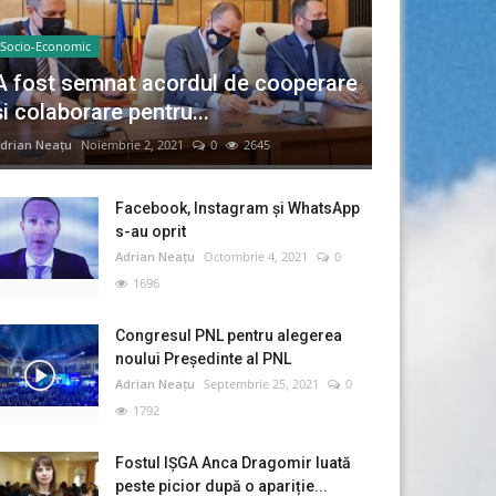
Socio-Economic
A fost semnat acordul de cooperare
și colaborare pentru...
drian Neațu
Noiembrie 2, 2021
0
2645
Facebook, Instagram și WhatsApp
s-au oprit
Adrian Neațu
Octombrie 4, 2021
0
1696
Congresul PNL pentru alegerea
noului Preşedinte al PNL
Adrian Neațu
Septembrie 25, 2021
0
1792
Fostul IȘGA Anca Dragomir luată
peste picior după o apariție...