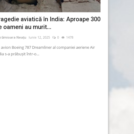
ragedie aviatică în India: Aproape 300
Apple renunț
e oameni au murit...
producția de
crămioara Neațu
Iunie 12, 2025
0
1478
Lăcrămioara Neațu
 avion Boeing 787 Dreamliner al companiei aeriene Air
Apple renunță la pl
ia s-a prăbușit într-o...
model de iPhone în 