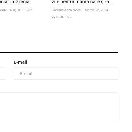
iciar în Grecia
zile pentru mama care şi-a...
eațu
August 11, 2021
Lăcrămioara Neațu
Martie 28, 2024
0
1658
E-mail