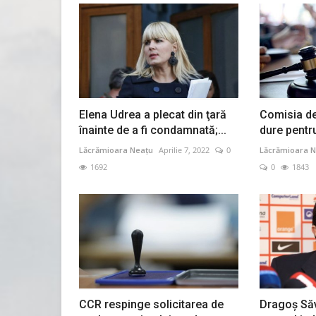
Elena Udrea a plecat din ţară
Comisia de 
înainte de a fi condamnată;...
dure pentru 
Lăcrămioara Neațu
Aprilie 7, 2022
0
Lăcrămioara N
1692
0
1843
CCR respinge solicitarea de
Dragoş Săv