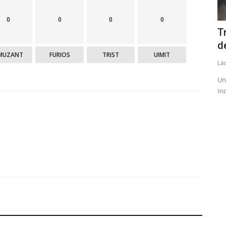
0
0
0
0
cerea
Mercenarul Horațiu Potra, reținut în
T
Dubai
d
MUZANT
FURIOS
TRIST
UIMIT
Lăcrămioara Neațu
Septembrie 24, 2025
0
1431
Lă
, se pare că
Mercenarul Horațiu Potra a fost reținut în Dubai, el fiind
Un
dat în urmărire internațională...
Ind