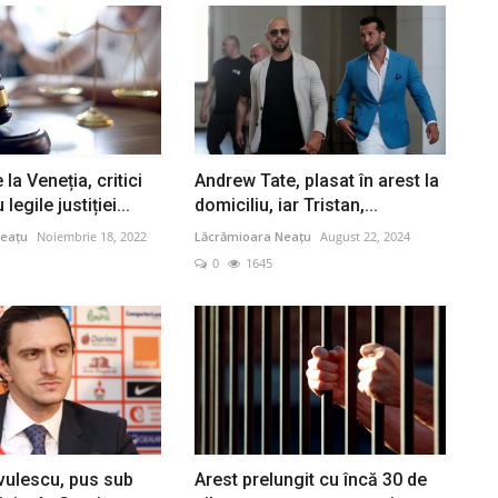
la Veneția, critici
Andrew Tate, plasat în arest la
legile justiției...
domiciliu, iar Tristan,...
eațu
Noiembrie 18, 2022
Lăcrămioara Neațu
August 22, 2024
0
1645
ulescu, pus sub
Arest prelungit cu încă 30 de