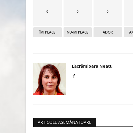
0
0
0
Meta ia în considerare interzi
reclamelor politice...
ÎMI PLACE
NU-MI PLACE
ADOR
A
Lăcrămioara Neațu
Martie 30, 2023
0
1693
Compania mamă a Facebook și Instagram, Meta
ia în considerare o interdicție...
Lăcrămioara Neațu
ARTICOLE ASEMĂNATOARE