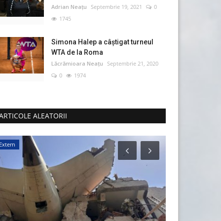
Adrian Neațu
Septembrie 19, 2021
0
1745
Simona Halep a câştigat turneul
WTA de la Roma
Lăcrămioara Neațu
Septembrie 21, 2020
0
1974
ARTICOLE ALEATORII
Extern
IT & Comunicații