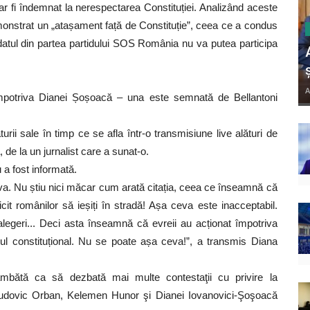
 fi îndemnat la nerespectarea Constituției. Analizând aceste
onstrat un „atașament față de Constituție”, ceea ce a condus
idatul din partea partidului SOS România nu va putea participa
A
 împotriva Dianei Șoșoacă – una este semnată de Bellantoni
ii sale în timp ce se afla într-o transmisiune live alături de
de la un jurnalist care a sunat-o.
 a fost informată.
va. Nu știu nici măcar cum arată citația, ceea ce înseamnă că
icit românilor să ieșiți în stradă! Așa ceva este inacceptabil.
alegeri... Deci asta înseamnă că evreii au acționat împotriva
ul constituțional. Nu se poate așa ceva!”, a transmis Diana
 sâmbătă ca să dezbată mai multe contestaţii cu privire la
 Ludovic Orban, Kelemen Hunor şi Dianei Iovanovici-Şoşoacă