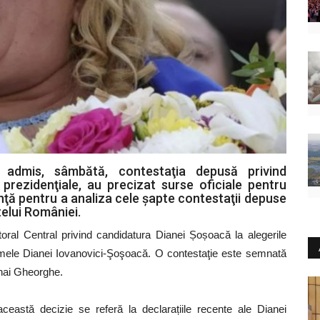
 admis, sâmbătă, contestaţia depusă privind
prezidenţiale, au precizat surse oficiale pentru
inţă pentru a analiza cele şapte contestaţii depuse
telui României.
toral Central privind candidatura Dianei Șoșoacă la alegerile
umele Dianei Iovanovici-Şoşoacă. O contestaţie este semnată
ihai Gheorghe.
această decizie se referă la declarațiile recente ale Dianei