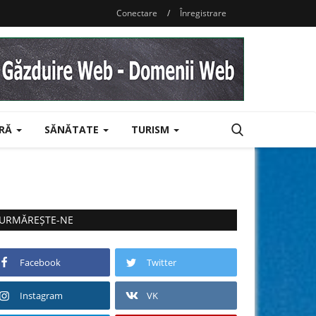
Conectare
/
Înregistrare
URĂ
SĂNĂTATE
TURISM
URMĂREȘTE-NE
Facebook
Twitter
Instagram
VK