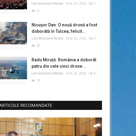
Lăcrămioara Neațu
Iulie 24, 2026
0
21
Nicușor Dan: O nouă dronă a fost
doborâtă în Tulcea; felicit...
Lăcrămioara Neațu
Iulie 26, 2026
0
20
Radu Miruță: România a doborât
patru din cele cinci drone...
Lăcrămioara Neațu
Iulie 26, 2026
0
19
ARTICOLE RECOMANDATE