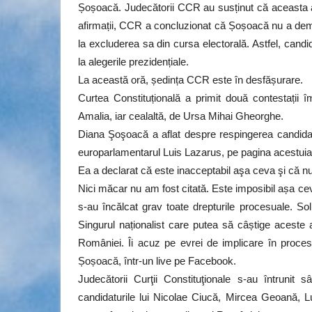
Șoșoacă. Judecătorii CCR au susținut că aceasta ar
afirmații, CCR a concluzionat că Șoșoacă nu a dem
la excluderea sa din cursa electorală. Astfel, cand
la alegerile prezidențiale.
La această oră, ședința CCR este în desfășurare.
Curtea Constituțională a primit două contestații
Amalia, iar cealaltă, de Ursa Mihai Gheorghe.
Diana Şoşoacă a aflat despre respingerea candidatur
europarlamentarul Luis Lazarus, pe pagina acestuia, 
Ea a declarat că este inacceptabil aşa ceva şi că nu
Nici măcar nu am fost citată. Este imposibil așa ce
s-au încălcat grav toate drepturile procesuale. Sol
Singurul naționalist care putea să câștige aceste 
României. Îi acuz pe evrei de implicare în proces
Șoșoacă, într-un live pe Facebook.
Judecătorii Curţii Constituţionale s-au întrunit
candidaturile lui Nicolae Ciucă, Mircea Geoană,