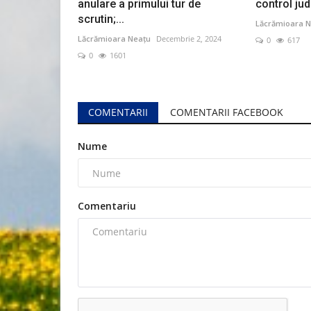
anulare a primului tur de
control jud
scrutin;...
Lăcrămioara N
Lăcrămioara Neațu
Decembrie 2, 2024
0
617
0
1601
COMENTARII
COMENTARII FACEBOOK
Nume
Comentariu