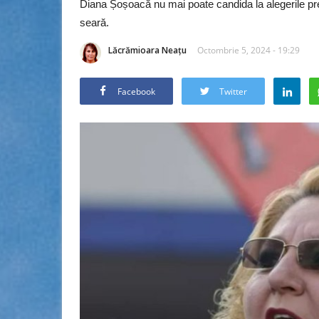
Diana Șoșoacă nu mai poate candida la alegerile pr
seară.
Lăcrămioara Neațu
Octombrie 5, 2024 - 19:29
Facebook
Twitter