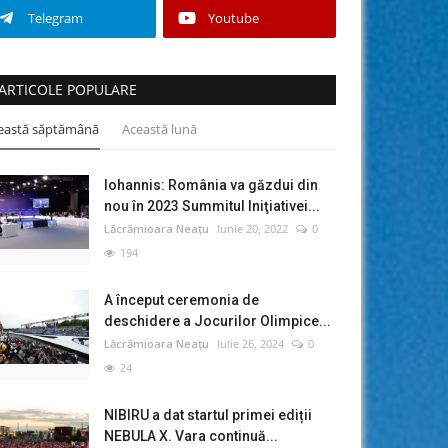
Telegram
Youtube
ARTICOLE POPULARE
eastă săptămână
Această lună
Iohannis: România va găzdui din
nou în 2023 Summitul Iniţiativei...
Lăcrămioara Neațu
Iunie 20, 2022
0
194
A început ceremonia de
deschidere a Jocurilor Olimpice...
Lăcrămioara Neațu
Iulie 26, 2024
0
24
NIBIRU a dat startul primei ediții
NEBULA X. Vara continuă...