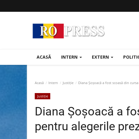
ACASĂ
INTERN
EXTERN
POLIT
Acasă
Intern
Justiție
Diana Șoșoacă a fost scoasă din cursa 
Justiție
Diana Șoșoacă a fo
pentru alegerile pre