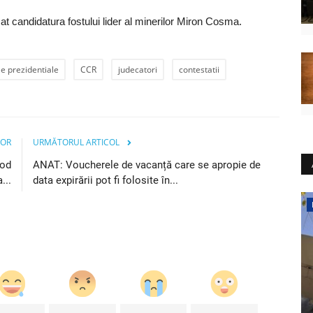
t candidatura fostului lider al minerilor Miron Cosma.
le prezidentiale
CCR
judecatori
contestatii
IOR
URMĂTORUL ARTICOL
cod
ANAT: Voucherele de vacanță care se apropie de
...
data expirării pot fi folosite în...
Justiție