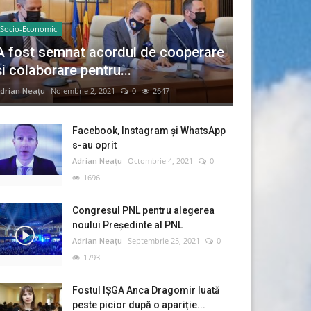
Socio-Economic
A fost semnat acordul de cooperare
și colaborare pentru...
drian Neațu
Noiembrie 2, 2021
0
2647
Facebook, Instagram și WhatsApp
s-au oprit
Adrian Neațu
Octombrie 4, 2021
0
1696
Congresul PNL pentru alegerea
noului Preşedinte al PNL
Adrian Neațu
Septembrie 25, 2021
0
1793
Fostul IȘGA Anca Dragomir luată
peste picior după o apariție...