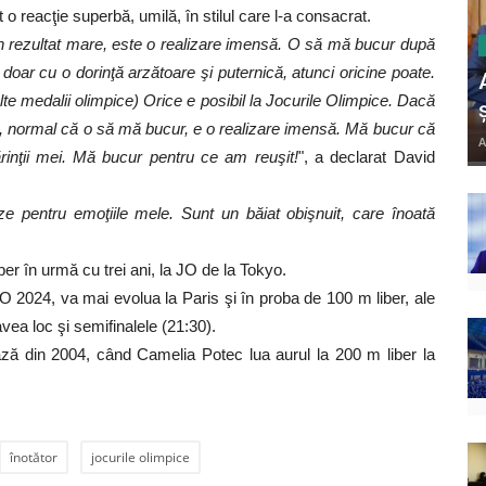
 reacţie superbă, umilă, în stilul care l-a consacrat.
un rezultat mare, este o realizare imensă. O să mă bucur după
doar cu o dorinţă arzătoare şi puternică, atunci oricine poate.
 alte medalii olimpice) Orice e posibil la Jocurile Olimpice. Dacă
at, normal că o să mă bucur, e o realizare imensă. Mă bucur că
A
ărinţii mei. Mă bucur pentru ce am reuşit!
", a declarat David
e pentru emoţiile mele. Sunt un băiat obişnuit, care înoată
iber în urmă cu trei ani, la JO de la Tokyo.
 2024, va mai evolua la Paris şi în proba de 100 m liber, ale
vea loc şi semifinalele (21:30).
ză din 2004, când Camelia Potec lua aurul la 200 m liber la
înotător
jocurile olimpice