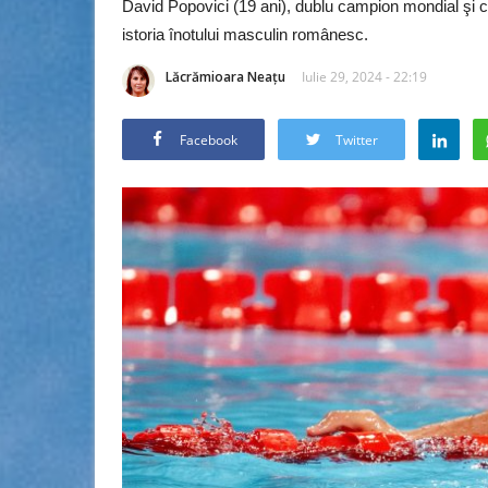
David Popovici (19 ani), dublu campion mondial şi cv
istoria înotului masculin românesc.
Lăcrămioara Neațu
Iulie 29, 2024 - 22:19
Facebook
Twitter