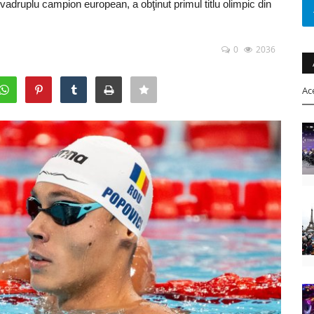
adruplu campion european, a obţinut primul titlu olimpic din
0
2036
Ac