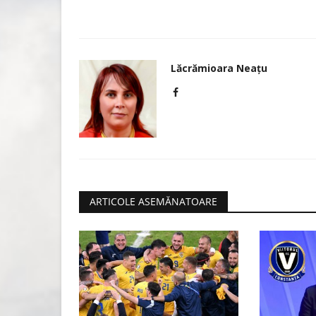
Municipiul Iaşi primeşte trofeu
de Aur, Oscarul...
Lăcrămioara Neațu
Lăcrămioara Neațu
Iunie 22, 2026
0
1543
Municipiul Iasi a intrat în galeria marilor destina
ale lumii, odată...
ARTICOLE ASEMĂNATOARE