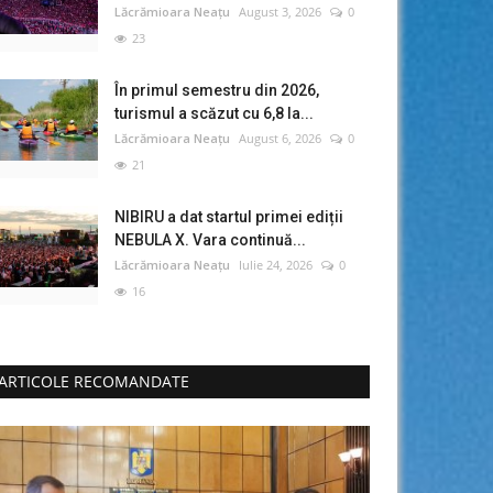
Lăcrămioara Neațu
August 3, 2026
0
23
În primul semestru din 2026,
turismul a scăzut cu 6,8 la...
Lăcrămioara Neațu
August 6, 2026
0
21
NIBIRU a dat startul primei ediții
NEBULA X. Vara continuă...
Lăcrămioara Neațu
Iulie 24, 2026
0
16
ARTICOLE RECOMANDATE