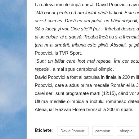
La câteva minute după cursă, David Popovici a avut o
”
Mă bucur pentru că am luptat până la final. Este 
acest succes. Dacă eu am putut, un băiat obişnuit, 
Să o faceţi şi voi. Cine ştie?! (n.r. - întrebat despre
ai un culoar, ai o şansă. Treaba încă nu s-a închei
ţara m-a urmărit, tribuna este plină. Absolut, şi p
Popovici, la TVR Sport.
”
Sunt un băiat care înot mai repede. Îmi cer scuz
repede
”, a mai spus campionul olimpic.
David Popovici a fost al patrulea în finala la 200 m l
Popovici, care a adus prima medalie României la JO
cărei serii sunt programate marţi (12:15), când vor a
Ultima medalie olimpică a înotului românesc datea
Atena, iar Răzvan Florea bronzul la 200 m spate.
Etichete:
David Popovici
campion
olimpic