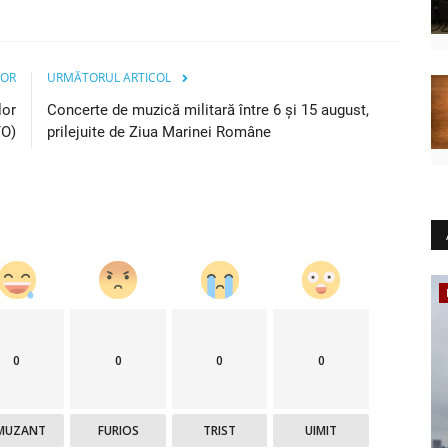
IOR
URMĂTORUL ARTICOL
lor
Concerte de muzică militară între 6 şi 15 august,
TO)
prilejuite de Ziua Marinei Române
Justiție
0
0
0
0
MUZANT
FURIOS
TRIST
UIMIT