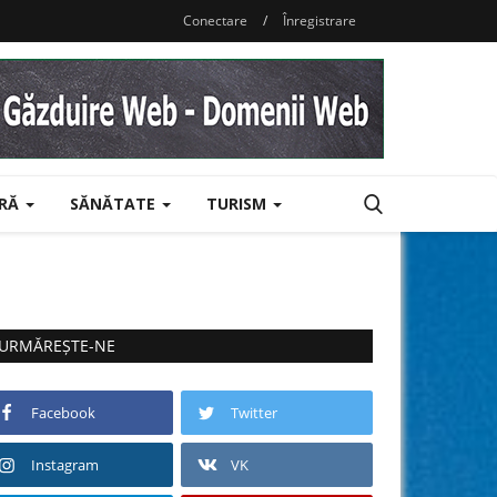
Conectare
/
Înregistrare
URĂ
SĂNĂTATE
TURISM
URMĂREȘTE-NE
Facebook
Twitter
Instagram
VK