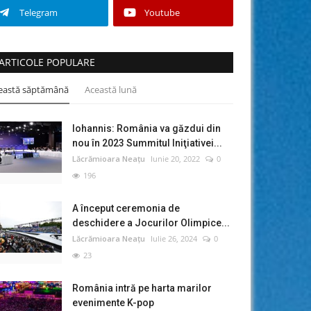
Telegram
Youtube
ARTICOLE POPULARE
eastă săptămână
Această lună
Iohannis: România va găzdui din
nou în 2023 Summitul Iniţiativei...
Lăcrămioara Neațu
Iunie 20, 2022
0
196
A început ceremonia de
deschidere a Jocurilor Olimpice...
Lăcrămioara Neațu
Iulie 26, 2024
0
23
România intră pe harta marilor
evenimente K-pop