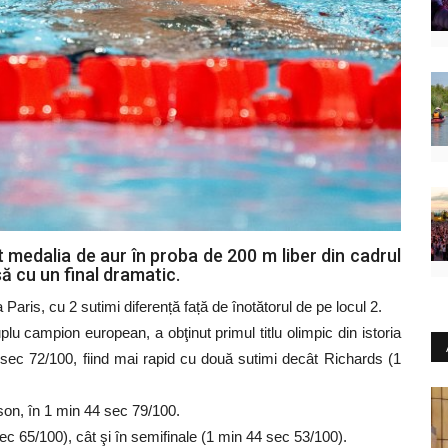
 medalia de aur în proba de 200 m liber din cadrul
să cu un final dramatic.
Paris, cu 2 sutimi diferență față de înotătorul de pe locul 2.
lu campion european, a obţinut primul titlu olimpic din istoria
sec 72/100, fiind mai rapid cu două sutimi decât Richards (1
on, în 1 min 44 sec 79/100.
sec 65/100), cât şi în semifinale (1 min 44 sec 53/100).