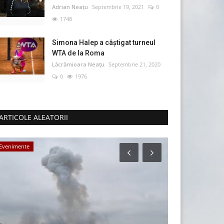
Adrian Neațu
Septembrie 19, 2021
0
1748
Simona Halep a câştigat turneul
WTA de la Roma
Lăcrămioara Neațu
Septembrie 21, 2020
0
1976
ARTICOLE ALEATORII
Evenimente
Administrație