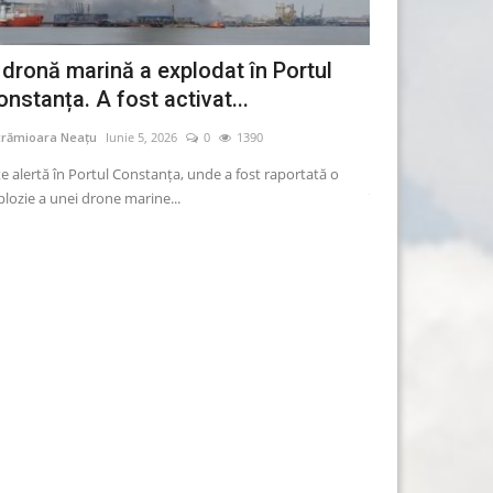
 dronă marină a explodat în Portul
Făgădău: În t
onstanța. A fost activat...
expropriere,
crămioara Neațu
Iunie 5, 2026
0
1390
Lăcrămioara Neațu
te alertă în Portul Constanța, unde a fost raportată o
Toate firmele de t
plozie a unei drone marine...
întreba de zona Del