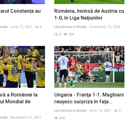
 Farul Constanța au
România, învinsă de Austria cu
1-0, în Liga Naţiunilor
eațu
Iunie 17, 2021
0
Lăcrămioara Neațu
Octombrie 15, 2020
0
686
ară a României la
Ungaria - Franţa 1-1. Maghiarii
ul Mondial de
reuşesc surpriza în faţa...
Lăcrămioara Neațu
Iunie 19, 2021
0
eațu
Decembrie 11, 2021
649