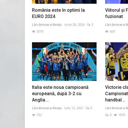
România este în optimi la
Viitorul și
EURO 2024
fuzionat
Lăcrămioara Neațu
Iunie 26, 2024
0
Lăcrămioara N
2070
609
Italia este noua campioană
Victorie cl
europeană, după 3-2 cu
Campionat
Anglia...
handbal...
Lăcrămioara Neațu
Iulie 12, 2021
0
Lăcrămioara N
732
0
1878