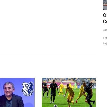
l Marul
Diana Șoșoacă, chemată la Parchetul
O
General în calitate...
C
Lăcrămioara Neațu
Septembrie 19, 2025
0
1241
Lă
ţii turistice
Diana Șoșoacă a fost chemată marți, la Parchetul General,
Es
pentru a fi audiată în...
ex