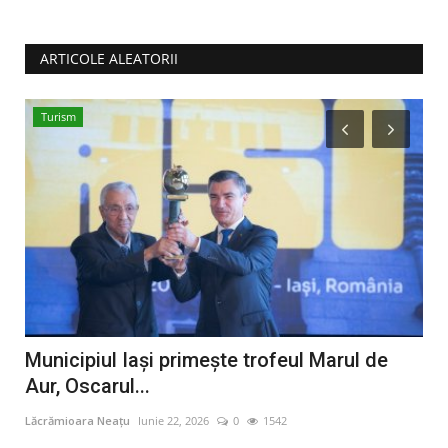
ARTICOLE ALEATORII
Turism
Ș
că
Municipiul Iaşi primeşte trofeul Marul de
Da
Aur, Oscarul...
co
Lăcrămioara Neațu
Iunie 22, 2026
0
1542
Lăcr