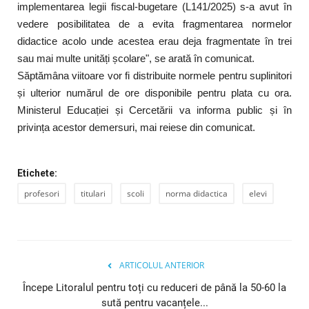
implementarea legii fiscal-bugetare (L141/2025) s-a avut în
vedere posibilitatea de a evita fragmentarea normelor
didactice acolo unde acestea erau deja fragmentate în trei
sau mai multe unități școlare", se arată în comunicat.
Săptămâna viitoare vor fi distribuite normele pentru suplinitori
și ulterior numărul de ore disponibile pentru plata cu ora.
Ministerul Educației și Cercetării va informa public și în
privința acestor demersuri, mai reiese din comunicat.
Etichete:
profesori
titulari
scoli
norma didactica
elevi
ARTICOLUL ANTERIOR
Începe Litoralul pentru toți cu reduceri de până la 50-60 la
sută pentru vacanțele...