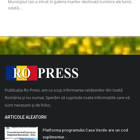
 că,
Municipiul Iasi a intrat în galeria marilor destinaţii turistice ale lumii,
Prod
odată...
come
Publicația Ro Press, are ca scop informarea cetățenilor din toată
România și nu numai. Sperăm să cuprinde toate informațiile care vă
sunt necesare și de folos.
ARTICOLE ALEATORII
Platforma programului Casa Verde are un cod
suplimentar...