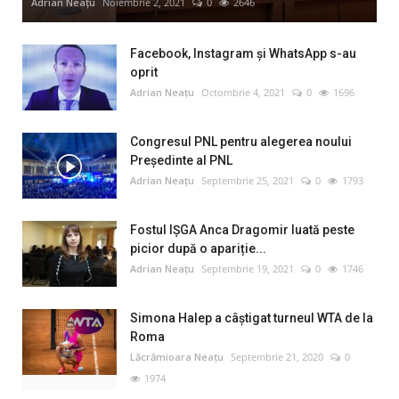
Adrian Neațu
Noiembrie 2, 2021
0
2646
Facebook, Instagram și WhatsApp s-au
oprit
Adrian Neațu
Octombrie 4, 2021
0
1696
Congresul PNL pentru alegerea noului
Preşedinte al PNL
Adrian Neațu
Septembrie 25, 2021
0
1793
Fostul IȘGA Anca Dragomir luată peste
picior după o apariție...
Adrian Neațu
Septembrie 19, 2021
0
1746
Simona Halep a câştigat turneul WTA de la
Roma
Lăcrămioara Neațu
Septembrie 21, 2020
0
1974