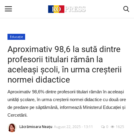
Conectare
Înregistrare
Educație
Aproximativ 98,6 la sută dintre
Acasă
profesorii titulari rămân la
aceleași școli, în urma creșterii
Intern
normei didactice
Extern
Aproximativ 98,6% dintre profesorii titulari rămân în aceleași
Politică
unități școlare, în urma creșterii normei didactice cu două ore
de predare pe săptămână, informează Ministerul Educației și
Socio-Economic
Cercetării.
Lăcrămioara Neațu
August 22, 2025 - 13:11
0
1625
Monden