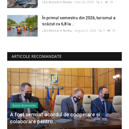
Lăcrămioara Neațu
Iulie 26, 2026
0
18
În primul semestru din 2026, turismul a
scăzut cu 6,8 la...
Lăcrămioara Neațu
August 6, 2026
0
18
ARTICOLE RECOMANDATE
Socio-Economic
A fost semnat acordul de cooperare și
colaborare pentru...