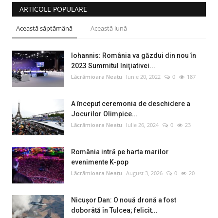
ARTICOLE POPULARE
Această săptămână
Această lună
Iohannis: România va găzdui din nou în
2023 Summitul Iniţiativei...
Lăcrămioara Neațu
Iunie 20, 2022
0
187
A început ceremonia de deschidere a
Jocurilor Olimpice...
Lăcrămioara Neațu
Iulie 26, 2024
0
23
România intră pe harta marilor
evenimente K-pop
Lăcrămioara Neațu
August 3, 2026
0
20
Nicușor Dan: O nouă dronă a fost
doborâtă în Tulcea; felicit...