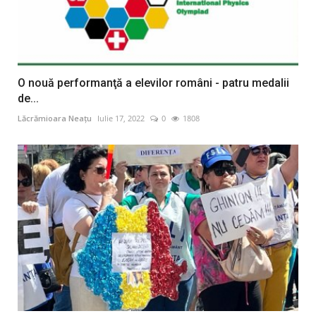
O nouă performanţă a elevilor români - patru medalii
de...
Lăcrămioara Neațu
Iulie 17, 2022
0
1808