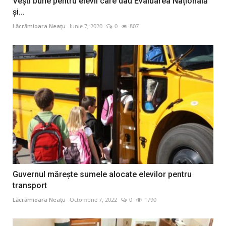
Vești bune pentru elevii care dau Evaluarea Națională
și...
Lăcrămioara Neațu
Iunie 7, 2020
0
807
Guvernul mărește sumele alocate elevilor pentru
transport
Lăcrămioara Neațu
Octombrie 7, 2022
0
1790