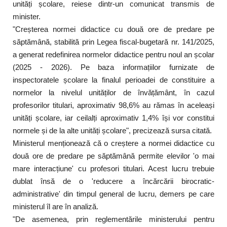
unități școlare, reiese dintr-un comunicat transmis de
minister.
"Creșterea normei didactice cu două ore de predare pe
săptămână, stabilită prin Legea fiscal-bugetară nr. 141/2025,
a generat redefinirea normelor didactice pentru noul an școlar
(2025 - 2026). Pe baza informațiilor furnizate de
inspectoratele școlare la finalul perioadei de constituire a
normelor la nivelul unităților de învățământ, în cazul
profesorilor titulari, aproximativ 98,6% au rămas în aceleași
unități școlare, iar ceilalți aproximativ 1,4% își vor constitui
normele și de la alte unități școlare", precizează sursa citată.
Ministerul menționează că o creștere a normei didactice cu
două ore de predare pe săptămână permite elevilor 'o mai
mare interacțiune' cu profesori titulari. Acest lucru trebuie
dublat însă de o 'reducere a încărcării birocratic-
administrative' din timpul general de lucru, demers pe care
ministerul îl are în analiză.
"De asemenea, prin reglementările ministerului pentru