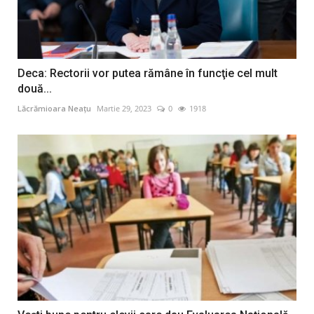
Deca: Rectorii vor putea rămâne în funcţie cel mult
două...
Lăcrămioara Neațu
Martie 29, 2023
0
1918