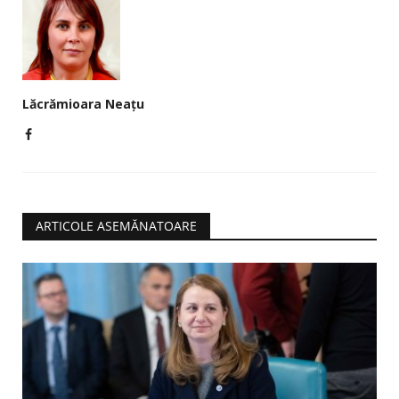
Lăcrămioara Neațu
ARTICOLE ASEMĂNATOARE