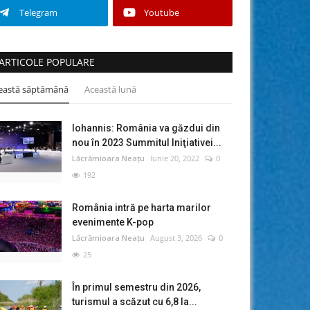
Telegram
Youtube
ARTICOLE POPULARE
eastă săptămână
Această lună
Iohannis: România va găzdui din
nou în 2023 Summitul Iniţiativei...
Lăcrămioara Neațu
Iunie 20, 2022
0
192
România intră pe harta marilor
evenimente K-pop
Lăcrămioara Neațu
August 3, 2026
0
25
În primul semestru din 2026,
turismul a scăzut cu 6,8 la...