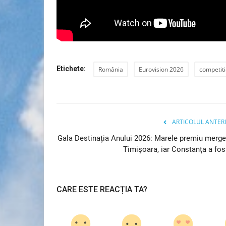
Etichete:
România
Eurovision 2026
competit
ARTICOLUL ANTER
Gala Destinația Anului 2026: Marele premiu merge
Socio-Economic
Timișoara, iar Constanța a fost
CARE ESTE REACȚIA TA?