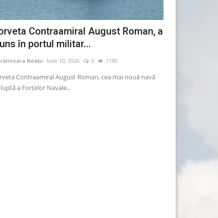
orveta Contraamiral August Roman, a
Ciolacu: Rom
uns în portul militar...
Europa la mor
crămioara Neațu
Iulie 10, 2026
0
1190
Lăcrămioara Neațu
rveta Contraamiral August Roman, cea mai nouă navă
România se află pe 
luptă a Forțelor Navale...
mortalitatea prin c