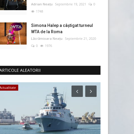
Adrian Neațu
Septembrie 19, 2021
0
1748
Simona Halep a câştigat turneul
WTA de la Roma
Lăcrămioara Neațu
Septembrie 21, 2020
0
1976
ARTICOLE ALEATORII
Actualitate
Sănătate