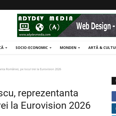
ICĂ
SOCIO-ECONOMIC
MONDEN
ARTĂ & CULT
ta României, pe locul trei la Eurovision 2026
scu, reprezentanta
rei la Eurovision 2026