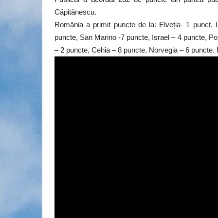
Căpitănescu.
România a primit puncte de la: Elveția- 1 punct,
puncte, San Marino -7 puncte, Israel – 4 puncte, Po
– 2 puncte, Cehia – 8 puncte, Norvegia – 6 puncte, I