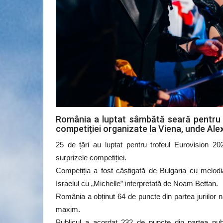
România a luptat sâmbătă seară pentru 
competiției organizate la Viena, unde Alex
25 de țări au luptat pentru trofeul Eurovision 2
surprizele competiției.
Competiția a fost câștigată de Bulgaria cu melodi
Israelul cu „Michelle” interpretată de Noam Bettan.
România a obținut 64 de puncte din partea juriilor
maxim.
Publicul a acordat 232 de puncte din partea pub