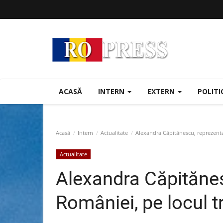
ACASĂ
INTERN
EXTERN
POLIT
Acasă
Intern
Actualitate
Alexandra Căpitănescu, reprezentan
Actualitate
Alexandra Căpităne
României, pe locul t