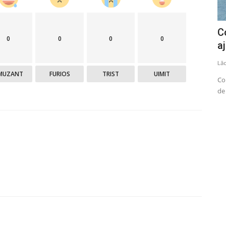
le în
Ilie Bolojan: Vom propune creșterea
C
0
0
0
0
normei didactice cu...
aj
Lăcrămioara Neațu
Iulie 2, 2025
0
1361
Lă
MUZANT
FURIOS
TRIST
UIMIT
AF) extinde
Premierul Ilie Bolojan a anunțat, miercuri, că Guvernul va
Co
propune creșterea normei...
de 