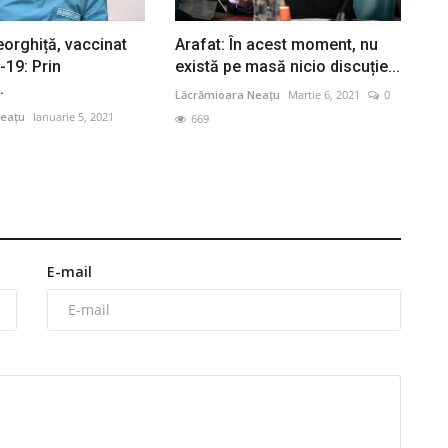
eorghiță, vaccinat
Arafat: În acest moment, nu
-19: Prin
există pe masă nicio discuție...
.
Lăcrămioara Neațu
Martie 6, 2021
0
eațu
Ianuarie 5, 2021
669
E-mail