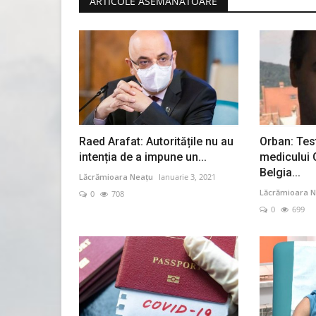
ARTICOLE ASEMĂNATOARE
Raed Arafat: Autoritățile nu au
Orban: Tes
intenția de a impune un...
medicului 
Belgia...
Lăcrămioara Neațu
Ianuarie 3, 2021
Lăcrămioara N
0
708
0
699