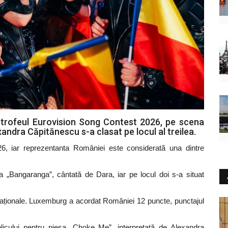
trofeul Eurovision Song Contest 2026, pe scena
andra Căpitănescu s-a clasat pe locul al treilea.
026, iar reprezentanta României este considerată una dintre
a „Bangaranga”, cântată de Dara, iar pe locul doi s-a situat
 naționale. Luxemburg a acordat României 12 puncte, punctajul
licului pentru piesa „Choke Me”, interpretată de Alexandra