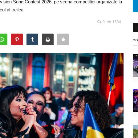
vision Song Contest 2026, pe scena competiției organizate la
l al treilea.
0
1534
Ac