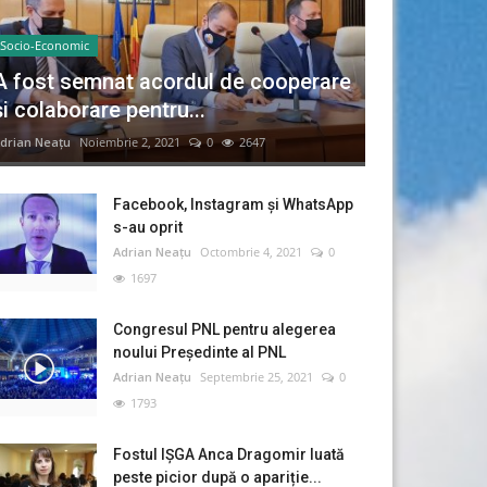
Socio-Economic
A fost semnat acordul de cooperare
și colaborare pentru...
drian Neațu
Noiembrie 2, 2021
0
2647
Facebook, Instagram și WhatsApp
s-au oprit
Adrian Neațu
Octombrie 4, 2021
0
1697
Congresul PNL pentru alegerea
noului Preşedinte al PNL
Adrian Neațu
Septembrie 25, 2021
0
1793
Fostul IȘGA Anca Dragomir luată
peste picior după o apariție...