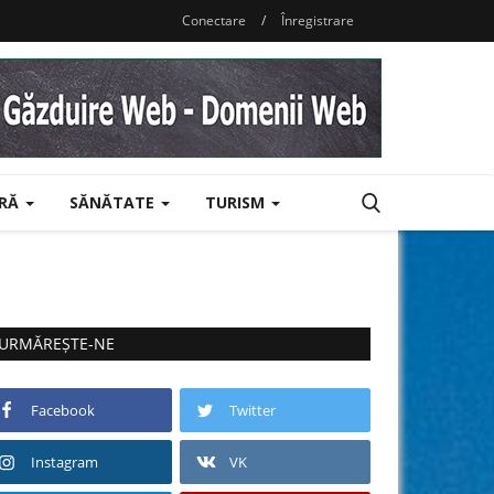
Conectare
/
Înregistrare
URĂ
SĂNĂTATE
TURISM
URMĂREȘTE-NE
Facebook
Twitter
Instagram
VK