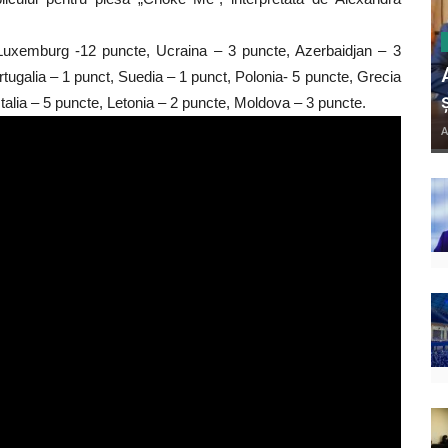
 Luxemburg -12 puncte, Ucraina – 3 puncte, Azerbaidjan – 3
rtugalia – 1 punct, Suedia – 1 punct, Polonia- 5 puncte, Grecia
talia – 5 puncte, Letonia – 2 puncte, Moldova – 3 puncte.
A