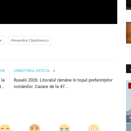
ie
Alexandra Căpitănescu
IOR
URMĂTORUL ARTICOL
 la
Rusalii 2026: Litoralul rămâne în topul preferințelor
Educație
...
românilor. Cazare de la 47...