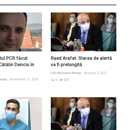
tul PCR făcut
Raed Arafat: Starea de alertă
Cătălin Denciu în
va fi prelungită
Lăcrămioara Neațu
Ianuarie 3, 2021
eațu
Noiembrie 17, 2020
0
687