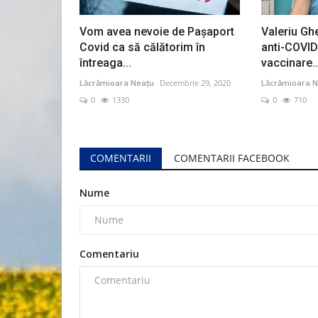
Vom avea nevoie de Pașaport
Valeriu Gh
Covid ca să călătorim în
anti-COVID
întreaga...
vaccinare..
Lăcrămioara Neațu
Decembrie 29, 2020
Lăcrămioara N
0
1330
0
710
COMENTARII
COMENTARII FACEBOOK
Nume
Comentariu