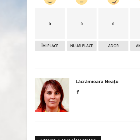
ANAF extinde verificările fisca
0
0
0
sectorul media și...
Lăcrămioara Neațu
Mai 14, 2026
0
1532
ÎMI PLACE
NU-MI PLACE
ADOR
A
Agenția Națională de Administrare Fiscală (AN
verificările fiscale în...
Lăcrămioara Neațu