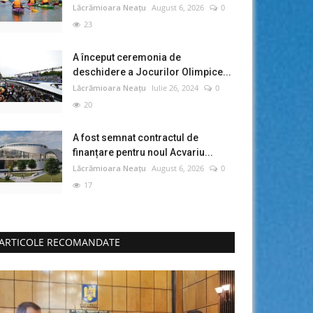
Lăcrămioara Neațu
August 6, 2026
0
23
A început ceremonia de
deschidere a Jocurilor Olimpice...
Lăcrămioara Neațu
Iulie 26, 2024
0
20
A fost semnat contractul de
finanțare pentru noul Acvariu...
Lăcrămioara Neațu
August 6, 2026
0
17
ARTICOLE RECOMANDATE