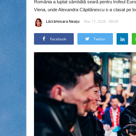
România a luptat sâmbătă seară pentru trofeul Euro
Viena, unde Alexandra Căpitănescu s-a clasat pe locu
Lăcrămioara Neațu
Mai 17, 2026 - 08:00
Facebook
Twitter