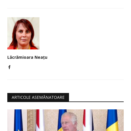
Lăcrămioara Neațu
ARTICOLE ASEMĂNATOARE