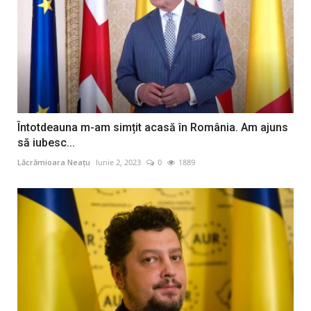
Întotdeauna m-am simțit acasă în România. Am ajuns
să iubesc...
Lăcrămioara Neațu
Iunie 2, 2023
0
1889