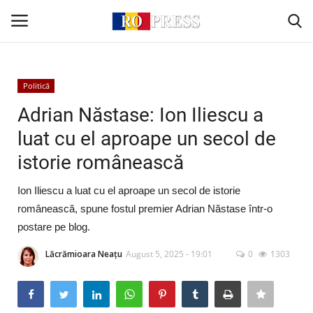
Conectare
Înregistrare
Politică
Adrian Năstase: Ion Iliescu a
Acasă
luat cu el aproape un secol de
istorie românească
Intern
Ion Iliescu a luat cu el aproape un secol de istorie
Extern
românească, spune fostul premier Adrian Năstase într-o
postare pe blog.
Politică
Lăcrămioara Neațu
August 5, 2025 - 19:01
0
1303
Socio-Economic
Monden