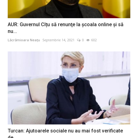
AUR: Guvernul Cîțu să renunţe la şcoala online și să
nu...
Lăcrămioara Neațu
Septembrie 14, 2021
0
602
Turcan: Ajutoarele sociale nu au mai fost verificate
de...