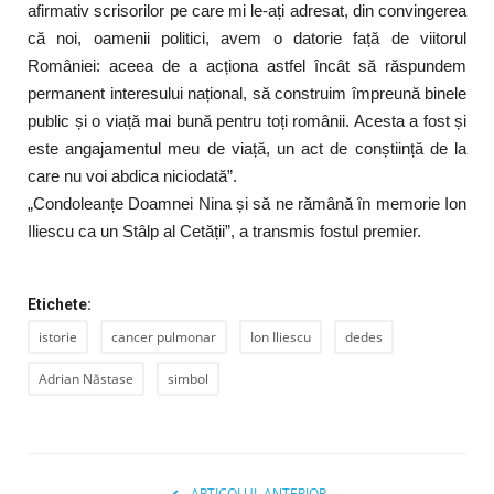
afirmativ scrisorilor pe care mi le-ați adresat, din convingerea
că noi, oamenii politici, avem o datorie față de viitorul
României: aceea de a acționa astfel încât să răspundem
permanent interesului național, să construim împreună binele
public și o viață mai bună pentru toți românii. Acesta a fost și
este angajamentul meu de viață, un act de conștiință de la
care nu voi abdica niciodată”.
„Condoleanțe Doamnei Nina și să ne rămână în memorie Ion
Iliescu ca un Stâlp al Cetății”, a transmis fostul premier.
Etichete:
istorie
cancer pulmonar
Ion Iliescu
dedes
Adrian Năstase
simbol
ARTICOLUL ANTERIOR