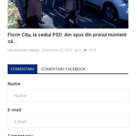
Florin Cîțu, la sediul PSD: Am spus din primul moment
că...
Lăcrămioara Neațu
Noiembrie 23, 2020
0
1019
COMENTARII
COMENTARII FACEBOOK
Nume
E-mail
Comentariu