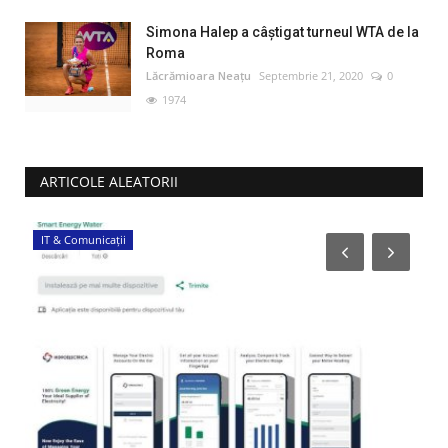
Simona Halep a câştigat turneul WTA de la
Roma
Lăcrămioara Neațu
Septembrie 21, 2020
0
1974
ARTICOLE ALEATORII
IT & Comunicații
Ș