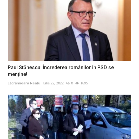
Paul Stănescu: Încrederea românilor în PSD se
menține!
Lăcrămioara Neațu
Iulie 22, 2022
0
1695