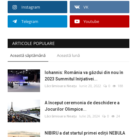
Instagram
VK
Telegram
Youtube
ARTICOLE POPULARE
Această săptămână
Această lună
Iohannis: România va găzdui din nou în
2023 Summitul Iniţiativei...
Lăcrămioara Neațu
Iunie 20, 2022
0
188
A început ceremonia de deschidere a
Jocurilor Olimpice...
Lăcrămioara Neațu
Iulie 26, 2024
0
24
NIBIRU a dat startul primei ediții NEBULA