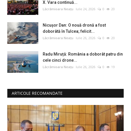
X. Vara continuă...
Lăcrămioara Neațu
Iulie 24, 2026
0
20
Nicușor Dan: O nouă dronă a fost
doborâtă în Tulcea; felicit...
Lăcrămioara Neațu
Iulie 26, 2026
0
20
Radu Miruță: România a doborât patru din
cele cinci drone...
Lăcrămioara Neațu
Iulie 26, 2026
0
19
ARTICOLE RECOMANDATE