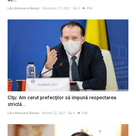
Lăcrămioara Neațu
Februarie 27, 2021
0
694
Cîţu: Am cerut prefecţilor să impună respectarea
strictă...
Lăcrămioara Neațu
Martie 22, 2021
0
638