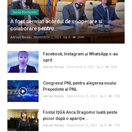
Socio-Economic
A fost semnat acordul de cooperare și
colaborare pentru...
Adrian Neațu
Noiembrie 2, 2021
0
2646
Facebook, Instagram și WhatsApp s-au
oprit
Adrian Neațu
Octombrie 4, 2021
0
1696
Congresul PNL pentru alegerea noului
Preşedinte al PNL
Adrian Neațu
Septembrie 25, 2021
0
1792
Fostul IȘGA Anca Dragomir luată peste
picior după o apariție...
Adrian Neațu
Septembrie 19, 2021
0
1745