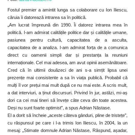
Fostul premier a amintit lunga sa colaborare cu Ion Iliescu,
căruia îi datorează intrarea sa în politică.
„Am lucrat împreună din 1990. Îi datorez intrarea mea în
politică. I-am admirat calitățile politice dar și calitățile umane,
pasiunea pentru cultură, capacitatea de a asculta,
capacitatea de a analiza. I-am admirat forța de a comunica
direct cu oamenii simpli dar și prestanța la reuniuni
internaționale. Cel mai adesea, am avut opinii asemănătoare.
Cred că în ultimii douăzeci de ani s-a simțit lipsa unei
prezențe mai consistente a sa în viața publică. Probabil că
mulți îl vor prețui mai mult după ce nu mai este. A scris mult,
a dat interviuri, a ținut discursuri. Privind în jur, astăzi, mi-aș
dori ca cei mai tineri să învețe câte ceva din toate acestea.
Deși nu sunt foarte optimist”, a spus Adrian Năstase.
El a dorit să încheie „aceste câteva gânduri, pline de tristețe”,
cu răspunsul pe care i l-a trimis Ion Iliescu, în 2004, la un
mesaj: „Stimate domnule Adrian Năstase, Răspund, așadar,