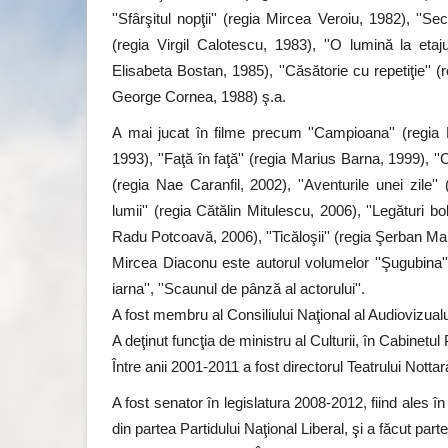
''Sfârşitul nopţii'' (regia Mircea Veroiu, 1982), ''S
(regia Virgil Calotescu, 1983), ''O lumină la etaju
Examenul de Bacalaureat, amâ
Elisabeta Bostan, 1985), ''Căsătorie cu repetiţie'' 
codul roşu de caniculă
George Cornea, 1988) ş.a.
Lăcrămioara Neațu
Iunie 29, 2026
0
1088
A mai jucat în filme precum ''Campioana'' (regia E
Proba scrisă la Matematică și Istorie de la Bac
1993), ''Faţă în faţă'' (regia Marius Barna, 1999), ''C
a fost amânată cu o...
(regia Nae Caranfil, 2002), ''Aventurile unei zile'
lumii'' (regia Cătălin Mitulescu, 2006), ''Legături b
Radu Potcoavă, 2006), ''Ticăloşii'' (regia Şerban Mar
Mircea Diaconu este autorul volumelor ''Şugubina'' 
iarna'', ''Scaunul de pânză al actorului''.
A fost membru al Consiliului Naţional al Audiovizualul
A deţinut funcţia de ministru al Culturii, în Cabinetul
Între anii 2001-2011 a fost directorul Teatrului Nottar
A fost senator în legislatura 2008-2012, fiind ales în
din partea Partidului Naţional Liberal, şi a făcut par