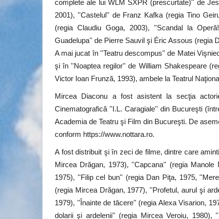
complete ale lui WLM SXPR (prescurtate)'' de Jes
2001), ''Castelul'' de Franz Kafka (regia Tino Geir
(regia Claudiu Goga, 2003), ''Scandal la Operă
Guadelupa'' de Pierre Sauvil şi Éric Assous (regia 
A mai jucat în ''Teatru descompus'' de Matei Vişni
şi în ''Noaptea regilor'' de William Shakespeare (r
Victor Ioan Frunză, 1993), ambele la Teatrul Naţiona
Mircea Diaconu a fost asistent la secţia actori
Cinematografică ''I.L. Caragiale'' din Bucureşti (înt
Academia de Teatru şi Film din Bucureşti. De asemen
conform https://www.nottara.ro.
Educație
A fost distribuit şi în zeci de filme, dintre care amint
Mircea Drăgan, 1973), ''Capcana'' (regia Manole Ma
1975), ''Filip cel bun'' (regia Dan Piţa, 1975, ''Mer
(regia Mircea Drăgan, 1977), ''Profetul, aurul şi ardel
1979), ''Înainte de tăcere'' (regia Alexa Visarion, 197
dolarii şi ardelenii'' (regia Mircea Veroiu, 1980), 