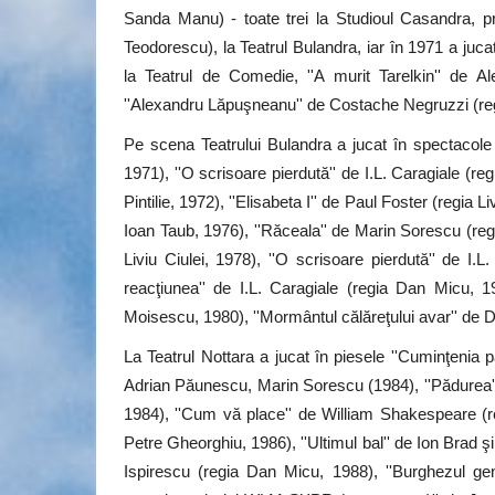
Sanda Manu) - toate trei la Studioul Casandra, p
Teodorescu), la Teatrul Bulandra, iar în 1971 a juc
la Teatrul de Comedie, ''A murit Tarelkin'' de Al
''Alexandru Lăpuşneanu'' de Costache Negruzzi (re
Pe scena Teatrului Bulandra a jucat în spectacole
1971), ''O scrisoare pierdută'' de I.L. Caragiale (reg
Pintilie, 1972), ''Elisabeta I'' de Paul Foster (regia L
Ioan Taub, 1976), ''Răceala'' de Marin Sorescu (reg
Liviu Ciulei, 1978), ''O scrisoare pierdută'' de I.L
reacţiunea'' de I.L. Caragiale (regia Dan Micu, 197
Moisescu, 1980), ''Mormântul călăreţului avar'' de
La Teatrul Nottara a jucat în piesele ''Cuminţenia
Adrian Păunescu, Marin Sorescu (1984), ''Pădurea''
1984), ''Cum vă place'' de William Shakespeare (r
Petre Gheorghiu, 1986), ''Ultimul bal'' de Ion Brad ş
Ispirescu (regia Dan Micu, 1988), ''Burghezul gen