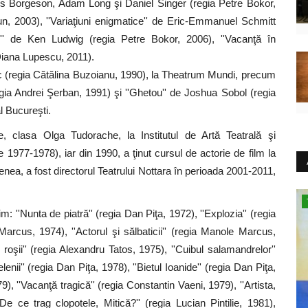
s Borgeson, Adam Long şi Daniel Singer (regia Petre Bokor,
un, 2003), ''Variaţiuni enigmatice'' de Eric-Emmanuel Schmitt
!'' de Ken Ludwig (regia Petre Bokor, 2006), ''Vacanţă în
Diana Lupescu, 2011).
ec (regia Cătălina Buzoianu, 1990), la Theatrum Mundi, precum
egia Andrei Şerban, 1991) şi ''Ghetou'' de Joshua Sobol (regia
l Bucureşti.
e, clasa Olga Tudorache, la Institutul de Artă Teatrală şi
re 1977-1978), iar din 1990, a ţinut cursul de actorie de film la
ea, a fost directorul Teatrului Nottara în perioada 2001-2011,
Sănătate
im: ''Nunta de piatră'' (regia Dan Piţa, 1972), ''Explozia'' (regia
rcus, 1974), ''Actorul şi sălbaticii'' (regia Manole Marcus,
e roşii'' (regia Alexandru Tatos, 1975), ''Cuibul salamandrelor''
enii'' (regia Dan Piţa, 1978), ''Bietul Ioanide'' (regia Dan Piţa,
9), ''Vacanţă tragică'' (regia Constantin Vaeni, 1979), ''Artista,
''De ce trag clopotele, Mitică?'' (regia Lucian Pintilie, 1981),