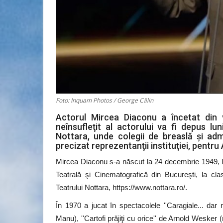
Foto: Inquam Photos / George Călin
Actorul Mircea Diaconu a încetat din 
neînsufleţit al actorului va fi depus lun
Nottara, unde colegii de breaslă şi adm
precizat reprezentanţii instituţiei, pentru
Mircea Diaconu s-a născut la 24 decembrie 1949, la V
Teatrală şi Cinematografică din Bucureşti, la cla
Teatrului Nottara, https://www.nottara.ro/.
În 1970 a jucat în spectacolele ''Caragiale... dar 
Manu), ''Cartofi prăjiţi cu orice'' de Arnold Wesker 