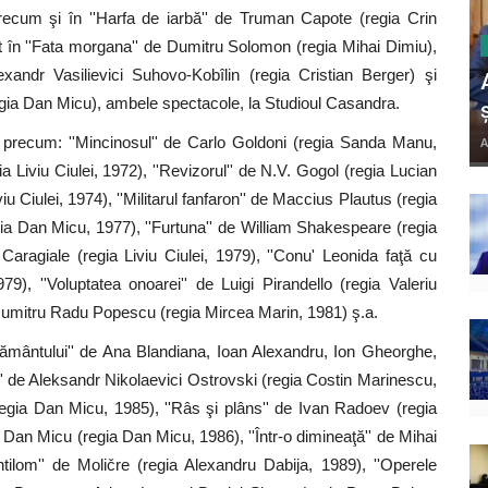
recum şi în ''Harfa de iarbă'' de Truman Capote (regia Crin
at în ''Fata morgana'' de Dumitru Solomon (regia Mihai Dimiu),
exandr Vasilievici Suhovo-Kobîlin (regia Cristian Berger) şi
gia Dan Micu), ambele spectacole, la Studioul Casandra.
 precum: ''Mincinosul'' de Carlo Goldoni (regia Sanda Manu,
A
ia Liviu Ciulei, 1972), ''Revizorul'' de N.V. Gogol (regia Lucian
iviu Ciulei, 1974), ''Militarul fanfaron'' de Maccius Plautus (regia
ia Dan Micu, 1977), ''Furtuna'' de William Shakespeare (regia
. Caragiale (regia Liviu Ciulei, 1979), ''Conu' Leonida faţă cu
9), ''Voluptatea onoarei'' de Luigi Pirandello (regia Valeriu
 Dumitru Radu Popescu (regia Mircea Marin, 1981) ş.a.
 pământului'' de Ana Blandiana, Ioan Alexandru, Ion Gheorghe,
 de Aleksandr Nikolaevici Ostrovski (regia Costin Marinescu,
egia Dan Micu, 1985), ''Râs şi plâns'' de Ivan Radoev (regia
i Dan Micu (regia Dan Micu, 1986), ''Într-o dimineaţă'' de Mihai
tilom'' de Moličre (regia Alexandru Dabija, 1989), ''Operele