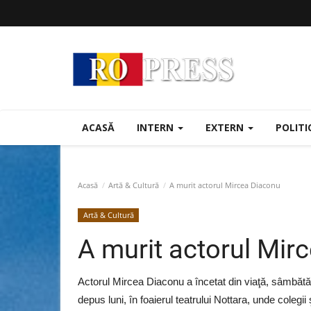
ACASĂ
INTERN
EXTERN
POLIT
Acasă
Artă & Cultură
A murit actorul Mircea Diaconu
Artă & Cultură
A murit actorul Mir
Actorul Mircea Diaconu a încetat din viaţă, sâmbătă, l
depus luni, în foaierul teatrului Nottara, unde colegii