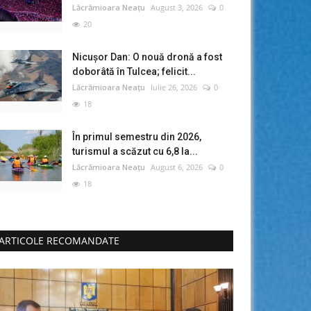
Lăcrămioara Neațu
August 3, 2026
0
20
Nicușor Dan: O nouă dronă a fost
doborâtă în Tulcea; felicit...
Lăcrămioara Neațu
Iulie 26, 2026
0
18
În primul semestru din 2026,
turismul a scăzut cu 6,8 la...
Lăcrămioara Neațu
August 6, 2026
0
18
ARTICOLE RECOMANDATE