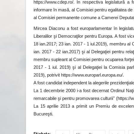
https://www.cdep.ro/. În respectiva legislatură a
informare în masă, al Comisiei pentru egalitatea de 
al Comisiei permanente comune a Camerei Deputaţil
Mircea Diaconu a fost europarlamentar în legislat
Liberalilor şi Democraţilor pentru Europa. A fost vic
18 ian.2017; 23 ian. 2017 - 1 iul.2019), membru al Co
ian. 2017 - 22 ian.2017) şi al Delegaţiei pentru rela
membru supleant al Comisiei pentru ocuparea forţei d
2017 - 1 iul. 2019) şi al Delegaţiei la Comisia p
2019), potrivit https://www.europarl.europa.eu/.
A fost candidat independent la alegerile prezidenţi
La 1 decembrie 2000 i-a fost decernat Ordinul Naţiona
remarcabile şi pentru promovarea culturii'' (https://
La 15 aprilie 2013 a primit un Premiu de excelenţ
Bucureşti.
Etichete: