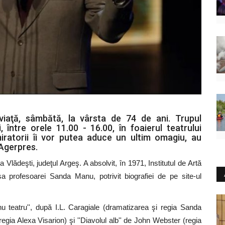
viaţă, sâmbătă, la vârsta de 74 de ani. Trupul
i, între orele 11.00 - 16.00, în foaierul teatrului
iratorii îi vor putea aduce un ultim omagiu, au
 Agerpres.
lădeşti, judeţul Argeş. A absolvit, în 1971, Institutul de Artă
sa profesoarei Sanda Manu, potrivit biografiei de pe site-ul
nu teatru'', după I.L. Caragiale (dramatizarea şi regia Sanda
(regia Alexa Visarion) şi ''Diavolul alb'' de John Webster (regia