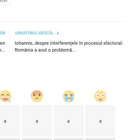
eces
IOR
URMĂTORUL ARTICOL
gen
Iohannis, despre interferenţele în procesul electoral:
...
România a avut o problemă...
0
0
0
0