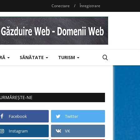
Conectare
/
Înregistrare
URĂ
SĂNĂTATE
TURISM
URMĂREȘTE-NE
Facebook
Twitter
Instagram
VK