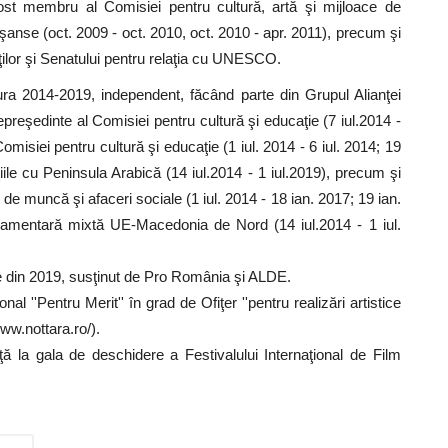
 fost membru al Comisiei pentru cultură, artă şi mijloace de
şanse (oct. 2009 - oct. 2010, oct. 2010 - apr. 2011), precum şi
or şi Senatului pentru relaţia cu UNESCO.
ura 2014-2019, independent, făcând parte din Grupul Alianţei
epreşedinte al Comisiei pentru cultură şi educaţie (7 iul.2014 -
misiei pentru cultură şi educaţie (1 iul. 2014 - 6 iul. 2014; 19
ţiile cu Peninsula Arabică (14 iul.2014 - 1 iul.2019), precum şi
e muncă şi afaceri sociale (1 iul. 2014 - 18 ian. 2017; 19 ian.
arlamentară mixtă UE-Macedonia de Nord (14 iul.2014 - 1 iul.
ale din 2019, susţinut de Pro România şi ALDE.
l ''Pentru Merit'' în grad de Ofiţer ''pentru realizări artistice
www.nottara.ro/).
ă la gala de deschidere a Festivalului Internaţional de Film