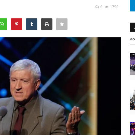
0
1790
Ac