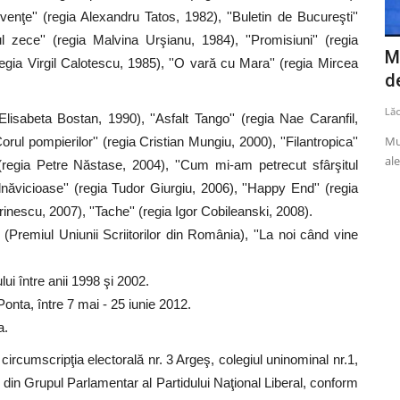
ecvenţe'' (regia Alexandru Tatos, 1982), ''Buletin de Bucureşti''
l zece'' (regia Malvina Urşianu, 1984), ''Promisiuni'' (regia
nat de
Cazurile de COVID-19 continuă să
M
(regia Virgil Calotescu, 1985), ''O vară cu Mara'' (regia Mircea
crească în România. Peste...
de
Lăcrămioara Neațu
August 6, 2024
0
2164
Lă
lisabeta Bostan, 1990), ''Asfalt Tango'' (regia Nae Caranfil,
alaureat 2026
Institutul Naţional de Sănătate Publică (INSP) a informat,
Mun
orul pompierilor'' (regia Cristian Mungiu, 2000), ''Filantropica''
marţi, că, în perioada...
ale
' (regia Petre Năstase, 2004), ''Cum mi-am petrecut sfârşitul
olnăvicioase'' (regia Tudor Giurgiu, 2006), ''Happy End'' (regia
inescu, 2007), ''Tache'' (regia Igor Cobileanski, 2008).
(Premiul Uniunii Scriitorilor din România), ''La noi când vine
ui între anii 1998 şi 2002.
 Ponta, între 7 mai - 25 iunie 2012.
a.
 circumscripţia electorală nr. 3 Argeş, colegiul uninominal nr.1,
te din Grupul Parlamentar al Partidului Naţional Liberal, conform