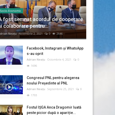
Socio-Economic
A fost semnat acordul de cooperare
și colaborare pentru...
drian Neațu
Noiembrie 2, 2021
0
2646
Facebook, Instagram și WhatsApp
s-au oprit
Adrian Neațu
Octombrie 4, 2021
0
1696
Congresul PNL pentru alegerea
noului Preşedinte al PNL
Adrian Neațu
Septembrie 25, 2021
0
1793
Fostul IȘGA Anca Dragomir luată
peste picior după o apariție...