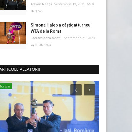
Adrian Neațu
Septembrie 19, 2021
0
1746
Simona Halep a câştigat turneul
WTA de la Roma
Lăcrămioara Neațu
Septembrie 21, 2020
0
1974
ARTICOLE ALEATORII
Turism
Știință & Tehnolog