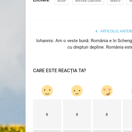
actor
Mircea Diaconu
teatru
d
ARTICOLUL ANTER
Iohannis: Am o veste bună: România e în Schen
cu drepturi depline. România este
CARE ESTE REACȚIA TA?
0
0
0