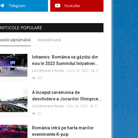
Telegram
Youtube
ARTICOLE POPULARE
eastă săptămână
Această lună
Iohannis: România va găzdui din
nou în 2023 Summitul Iniţiativei...
Lăcrămioara Neațu
Iunie 20, 2022
0
187
A început ceremonia de
deschidere a Jocurilor Olimpice...
Lăcrămioara Neațu
Iulie 26, 2024
0
23
România intră pe harta marilor
evenimente K-pop