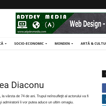
ICĂ
SOCIO-ECONOMIC
MONDEN
ARTĂ & CULT
cea Diaconu
a vârsta de 74 de ani. Trupul neînsufleţit al actorului va fi
 şi admiratorii îi vor putea aduce un ultim omagiu.