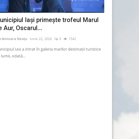
unicipiul Iaşi primeşte trofeul Marul
Dacia prezint
 Aur, Oscarul...
comercializat
crămioara Neațu
Iunie 22, 2026
0
1542
Lăcrămioara Neațu
icipiul Iasi a intrat în galeria marilor destinaţii turistice
Producătorul auto 
 lumii, odată...
care va fi comerciali