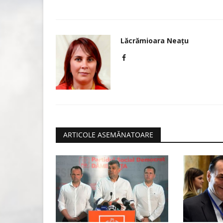
Aplicaţia de mesagerie Whats
Lăcrămioara Neațu
nefuncţională
Lăcrămioara Neațu
Octombrie 25, 2022
0
1
Aplicaţia de mesagerie Whatsapp a devenit nef
marţi, problema tehnică...
ARTICOLE ASEMĂNATOARE