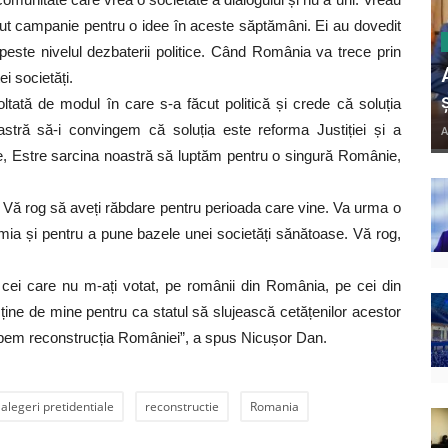
ut campanie pentru o idee în aceste săptămâni. Ei au dovedit
 peste nivelul dezbaterii politice. Când România va trece prin
 societăți.
ltată de modul în care s-a făcut politică și crede că soluția
astră să-i convingem că soluția este reforma Justiției și a
A
e, Estre sarcina noastră să luptăm pentru o singură Românie,
ă rog să aveți răbdare pentru perioada care vine. Va urma o
omia și pentru a pune bazele unei societăți sănătoase. Vă rog,
i cei care nu m-ați votat, pe românii din România, pe cei din
 ține de mine pentru ca statul să slujească cetățenilor acestor
epem reconstrucția României”, a spus Nicușor Dan.
alegeri pretidentiale
reconstructie
Romania