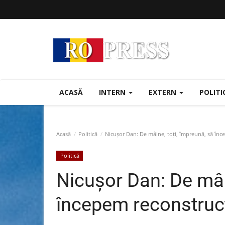
ACASĂ
INTERN
EXTERN
POLIT
Acasă
Politică
Nicușor Dan: De mâine, toți, împreună, să înc
Politică
Nicușor Dan: De mâin
începem reconstruc