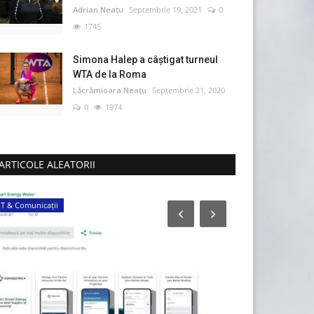
Adrian Neațu
Septembrie 19, 2021
0
1745
Simona Halep a câştigat turneul
WTA de la Roma
Lăcrămioara Neațu
Septembrie 21, 2020
0
1974
ARTICOLE ALEATORII
IT & Comunicații
Știință