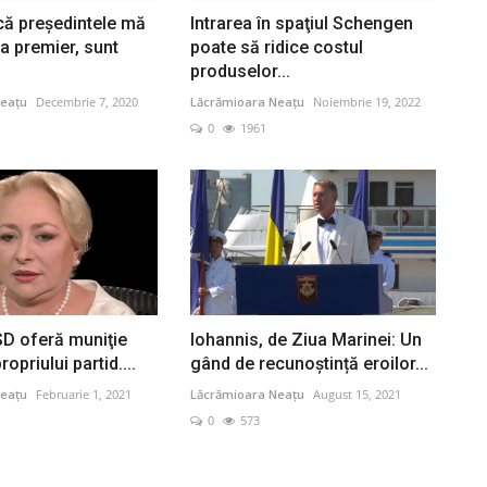
că preşedintele mă
Intrarea în spaţiul Schengen
 premier, sunt
poate să ridice costul
produselor...
eațu
Decembrie 7, 2020
Lăcrămioara Neațu
Noiembrie 19, 2022
0
1961
SD oferă muniţie
Iohannis, de Ziua Marinei: Un
opriului partid....
gând de recunoștință eroilor...
eațu
Februarie 1, 2021
Lăcrămioara Neațu
August 15, 2021
0
573