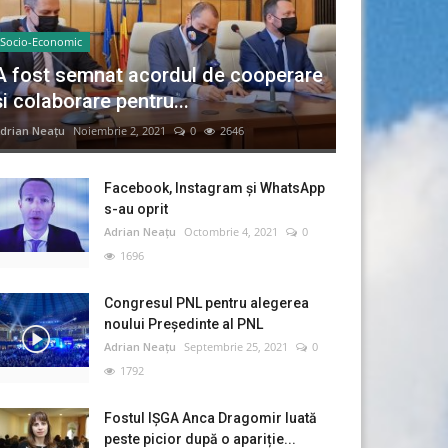
Socio-Economic
A fost semnat acordul de cooperare
și colaborare pentru...
drian Neațu
Noiembrie 2, 2021
0
2646
Facebook, Instagram și WhatsApp
s-au oprit
Adrian Neațu
Octombrie 4, 2021
0
1696
Congresul PNL pentru alegerea
noului Preşedinte al PNL
Adrian Neațu
Septembrie 25, 2021
0
1792
Fostul IȘGA Anca Dragomir luată
peste picior după o apariție...