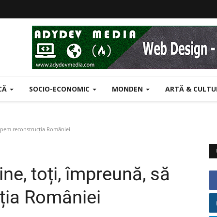
ICĂ
SOCIO-ECONOMIC
MONDEN
ARTĂ & CULT
epem reconstrucția României
e, toți, împreună, să
ția României