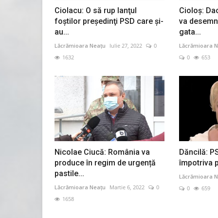
Ciolacu: O să rup lanţul
Cioloș: Da
foştilor preşedinţi PSD care şi-
va desemna
au...
gata...
Lăcrămioara Neațu
Iulie 27, 2022
0
Lăcrămioara N
1632
0
653
Nicolae Ciucă: România va
Dăncilă: P
produce în regim de urgență
împotriva pr
pastile...
Lăcrămioara N
Lăcrămioara Neațu
Martie 6, 2022
0
0
659
1658