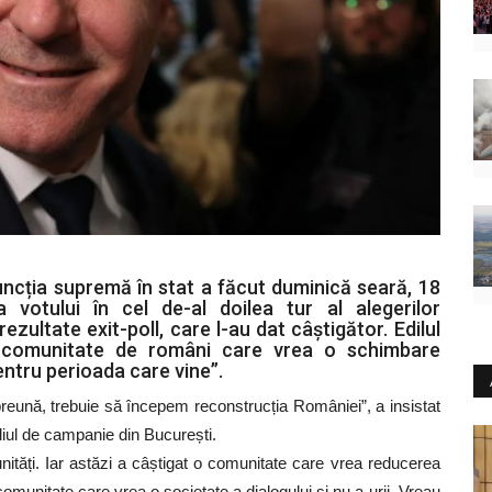
ncția supremă în stat a făcut duminică seară, 18
a votului în cel de-al doilea tur al alegerilor
ezultate exit-poll, care l-au dat câștigător. Edilul
o comunitate de români care vrea o schimbare
entru perioada care vine”.
eună, trebuie să începem reconstrucția României”, a insistat
ediul de campanie din București.
unități. Iar astăzi a câștigat o comunitate care vrea reducerea
munitate care vrea o societate a dialogului și nu a urii. Vreau