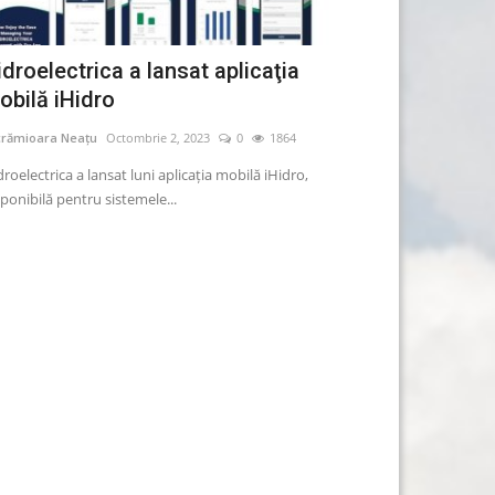
idroelectrica a lansat aplicaţia
Persoanele 
obilă iHidro
uşor acasă v
crămioara Neațu
Octombrie 2, 2023
0
1864
Lăcrămioara Neațu
roelectrica a lansat luni aplicaţia mobilă iHidro,
Persoanele vaccina
ponibilă pentru sistemele...
uşurinţă varianta D