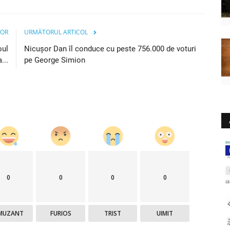
IOR
URMĂTORUL ARTICOL
oul
Nicușor Dan îl conduce cu peste 756.000 de voturi
...
pe George Simion
Intern
0
0
0
0
MUZANT
FURIOS
TRIST
UIMIT