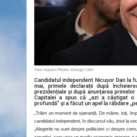
Foto: Inquam Photos /George Călin
Candidatul independent Nicușor Dan la fu
mai, primele declarații după încheiere
prezidențiale și după anunțarea primelor r
Capitalei a spus că „azi a câștigat 
profundă” și a făcut un apel la răbdare „p
„Trăim un moment de speranță. De mâine, toți, împr
candidatul independent, în discursul său, ținut la s
„Alegerile nu sunt despre politicieni ci despre com
corupției, care vrea un mediu economic prosper, o co