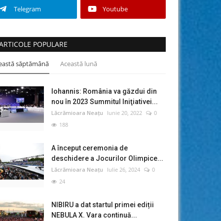
Telegram
Youtube
ARTICOLE POPULARE
eastă săptămână
Această lună
Iohannis: România va găzdui din
nou în 2023 Summitul Iniţiativei...
Lăcrămioara Neațu
Iunie 20, 2022
0
188
A început ceremonia de
deschidere a Jocurilor Olimpice...
Lăcrămioara Neațu
Iulie 26, 2024
0
24
NIBIRU a dat startul primei ediții
NEBULA X. Vara continuă...