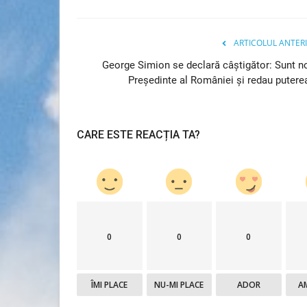
ARTICOLUL ANTER
George Simion se declară câștigător: Sunt n
Președinte al României și redau puterea
CARE ESTE REACȚIA TA?
IT & Comunicații
0
0
0
ÎMI PLACE
NU-MI PLACE
ADOR
A