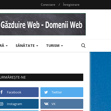
Conectare
/
Înregistrare
URĂ
SĂNĂTATE
TURISM
URMĂREȘTE-NE
Facebook
Twitter
Instagram
VK