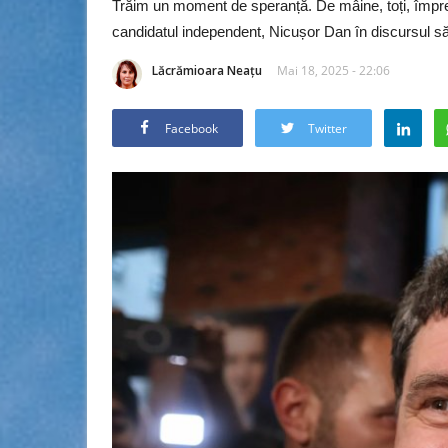
Trăim un moment de speranță. De mâine, toți, împre
candidatul independent, Nicușor Dan în discursul său
Lăcrămioara Neațu
Mai 18, 2025 - 22:06
Facebook
Twitter