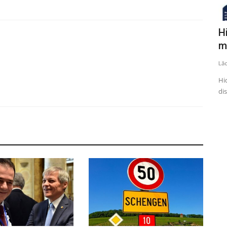
app,
Continuă lucrările la Sala Polivalentă
H
din Constanța
m
734
Lăcrămioara Neațu
Iulie 7, 2020
0
1024
Lă
uncţională,
Echipele de constructori lucrează cu utilajele pentru
Hid
pregătirea suprafeței pe care...
dis