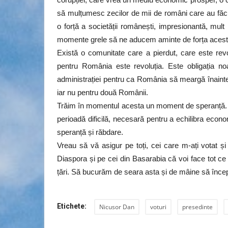
să mulțumesc zecilor de mii de români care au făc
o forță a societății românești, impresionantă, mult
momente grele să ne aducem aminte de forța acestei
Există o comunitate care a pierdut, care este revo
pentru România este revoluția. Este obligația no
administrației pentru ca România să meargă înaint
iar nu pentru două Românii.
Trăim în momentul acesta un moment de speranță. V
perioadă dificilă, necesară pentru a echilibra econ
speranță și răbdare.
Vreau să vă asigur pe toți, cei care m-ați votat ș
Diaspora și pe cei din Basarabia că voi face tot ce
țări. Să bucurăm de seara asta și de mâine să înc
Etichete:
Nicusor Dan
voturi
presedinte