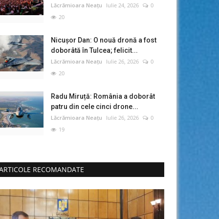
Lăcrămioara Neațu
Iulie 24, 2026
0
20
Nicușor Dan: O nouă dronă a fost
doborâtă în Tulcea; felicit...
Lăcrămioara Neațu
Iulie 26, 2026
0
20
Radu Miruță: România a doborât
patru din cele cinci drone...
Lăcrămioara Neațu
Iulie 26, 2026
0
19
ARTICOLE RECOMANDATE