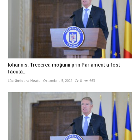
Iohannis: Trecerea moţiunii prin Parlament a fost
făcută...
Lăcrămioara Neațu
Octombrie 5, 2021
0
663