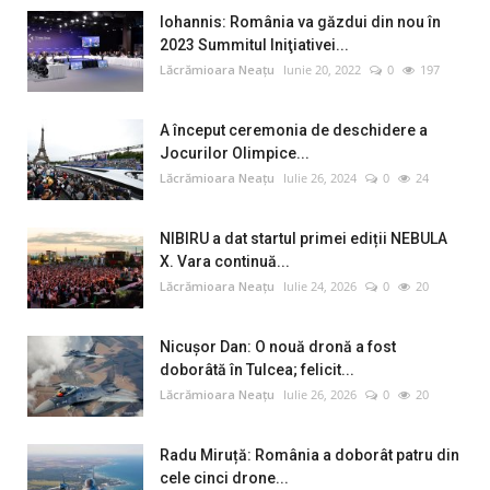
Iohannis: România va găzdui din nou în
2023 Summitul Iniţiativei...
Lăcrămioara Neațu
Iunie 20, 2022
0
197
A început ceremonia de deschidere a
Jocurilor Olimpice...
Lăcrămioara Neațu
Iulie 26, 2024
0
24
NIBIRU a dat startul primei ediții NEBULA
X. Vara continuă...
Lăcrămioara Neațu
Iulie 24, 2026
0
20
Nicușor Dan: O nouă dronă a fost
doborâtă în Tulcea; felicit...
Lăcrămioara Neațu
Iulie 26, 2026
0
20
Radu Miruță: România a doborât patru din
cele cinci drone...