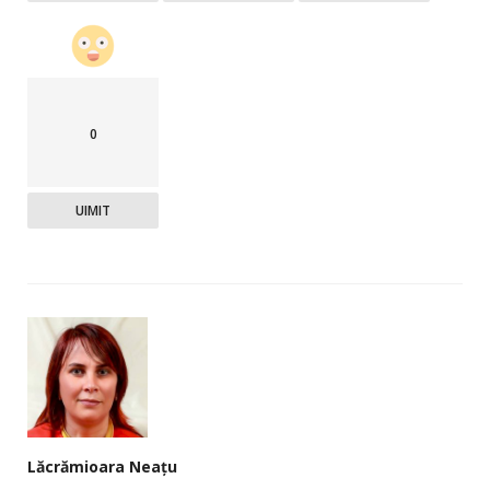
0
UIMIT
Lăcrămioara Neațu