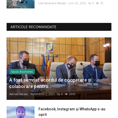
Lăcrămioara Neațu
Iulie 26, 2026
0
20
ARTICOLE RECOMANDATE
Socio-Economic
A fost semnat acordul de cooperare și
colaborare pentru...
Adrian Neațu
Noiembrie 2, 2021
0
2645
Facebook, Instagram și WhatsApp s-au
oprit