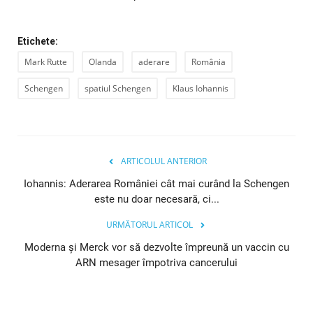
Etichete:
Mark Rutte
Olanda
aderare
România
Schengen
spatiul Schengen
Klaus Iohannis
ARTICOLUL ANTERIOR
Iohannis: Aderarea României cât mai curând la Schengen
este nu doar necesară, ci...
URMĂTORUL ARTICOL
Moderna şi Merck vor să dezvolte împreună un vaccin cu
ARN mesager împotriva cancerului