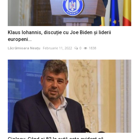
Klaus Iohannis, discuție cu Joe Biden și liderii
europeni...
Lăcrămioara Neațu
Februarie 11, 2022
0
1838