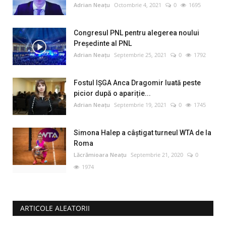
Adrian Neațu
Octombrie 4, 2021
0
1695
Congresul PNL pentru alegerea noului
Preşedinte al PNL
Adrian Neațu
Septembrie 25, 2021
0
1792
Fostul IȘGA Anca Dragomir luată peste
picior după o apariție...
Adrian Neațu
Septembrie 19, 2021
0
1745
Simona Halep a câştigat turneul WTA de la
Roma
Lăcrămioara Neațu
Septembrie 21, 2020
0
1974
ARTICOLE ALEATORII