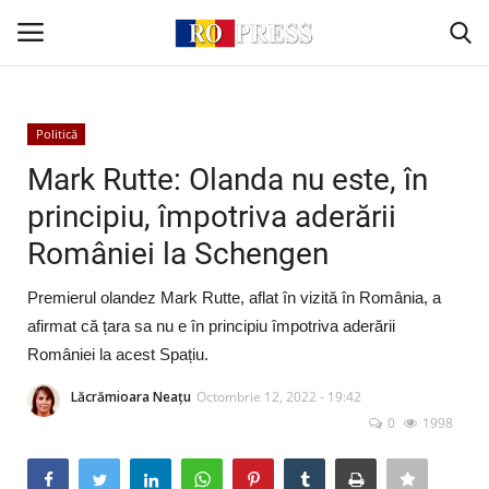
Conectare
Înregistrare
Politică
Mark Rutte: Olanda nu este, în
Acasă
principiu, împotriva aderării
României la Schengen
Intern
Premierul olandez Mark Rutte, aflat în vizită în România, a
Extern
afirmat că țara sa nu e în principiu împotriva aderării
României la acest Spațiu.
Politică
Lăcrămioara Neațu
Octombrie 12, 2022 - 19:42
Socio-Economic
0
1998
Monden