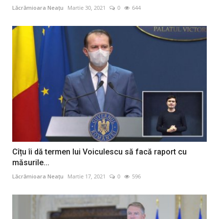
Lăcrămioara Neațu
Martie 30, 2021
0
644
Cîțu îi dă termen lui Voiculescu să facă raport cu
măsurile...
Lăcrămioara Neațu
Martie 17, 2021
0
596