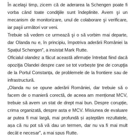
În acelaşi timp, zicem că de aderarea la Schengen poate fi
vorba când toate condiţiile sunt îndeplinite. Avem şi un
mecanism de monitorizare, unul de colaborare şi verificare,
iar paşii următori vor veni.
Trebuie să vedem ce urmează şi o să vorbim mai departe,
dar Olanda nu e, în principiu, împotriva aderării României la
Spațiul Schengen”, a insistat Mark Rutte.
Oficialul olandez a făcut această afirmație întrebat fiind dacă
opoziţia Olandei despre care se tot vorbește ţine de corupţia
de la Portul Constanța, de problemele de la frontiere sau de
infrastructură.
„Olanda nu se opune aderării României, dar trebuie să o
facem de o manieră corectă, de aceea am menționat MCV,
trebuie să avem un stat de drept mai bun. Despre corupție,
crima organizată, despre asta e MCV. Misiunea de evaluare
ar putea fi mai largă, mai profundă și așteptăm rezultatele,
așa că nu pot să vă dau un termen, dar nu va fi mai mult
decât e necesar”, a mai spus Rutte.