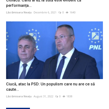
Ciolacu: Când ai 82 la sută este evident că
performanța...
Lăcrămioara Neațu
Decembrie 6, 2021
0
1640
Ciucă, atac la PSD: Un populism care nu are ce să
caute...
Lăcrămioara Neațu
August 31, 2022
0
1838