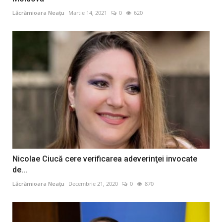
Lăcrămioara Neațu
Martie 14, 2021
0
620
Nicolae Ciucă cere verificarea adeverinţei invocate
de...
Lăcrămioara Neațu
Decembrie 21, 2020
0
870