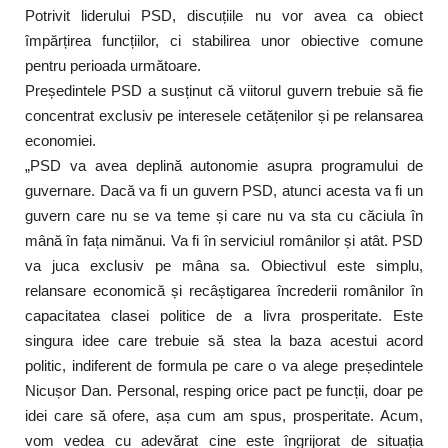
Potrivit liderului PSD, discuțiile nu vor avea ca obiect
împărțirea funcțiilor, ci stabilirea unor obiective comune
pentru perioada următoare.
Președintele PSD a susținut că viitorul guvern trebuie să fie
concentrat exclusiv pe interesele cetățenilor și pe relansarea
economiei.
„PSD va avea deplină autonomie asupra programului de
guvernare. Dacă va fi un guvern PSD, atunci acesta va fi un
guvern care nu se va teme și care nu va sta cu căciula în
mână în fața nimănui. Va fi în serviciul românilor și atât. PSD
va juca exclusiv pe mâna sa. Obiectivul este simplu,
relansare economică și recâștigarea încrederii românilor în
capacitatea clasei politice de a livra prosperitate. Este
singura idee care trebuie să stea la baza acestui acord
politic, indiferent de formula pe care o va alege președintele
Nicușor Dan. Personal, resping orice pact pe funcții, doar pe
idei care să ofere, așa cum am spus, prosperitate. Acum,
vom vedea cu adevărat cine este îngrijorat de situația