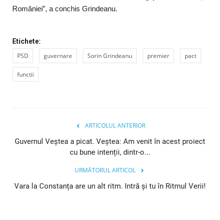
României”, a conchis Grindeanu.
Etichete:
PSD
guvernare
Sorin Grindeanu
premier
pact
functii
ARTICOLUL ANTERIOR
Guvernul Veştea a picat. Veştea: Am venit în acest proiect
cu bune intenții, dintr-o...
URMĂTORUL ARTICOL
Vara la Constanța are un alt ritm. Intră și tu în Ritmul Verii!