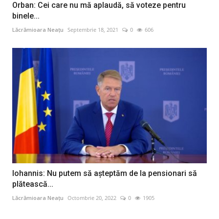
Orban: Cei care nu mă aplaudă, să voteze pentru
binele...
Lăcrămioara Neațu
Septembrie 18, 2021
0
606
Iohannis: Nu putem să așteptăm de la pensionari să
plătească...
Lăcrămioara Neațu
Octombrie 20, 2022
0
1905