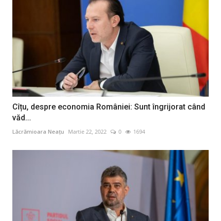
Cîțu, despre economia României: Sunt îngrijorat când
văd...
Lăcrămioara Neațu
Martie 22, 2022
0
1694