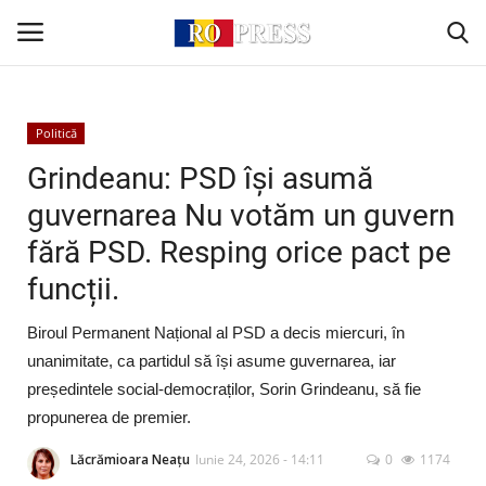
Conectare
Înregistrare
Politică
Grindeanu: PSD își asumă
Acasă
guvernarea Nu votăm un guvern
fără PSD. Resping orice pact pe
Intern
funcții.
Extern
Biroul Permanent Național al PSD a decis miercuri, în
Politică
unanimitate, ca partidul să își asume guvernarea, iar
președintele social-democraților, Sorin Grindeanu, să fie
Socio-Economic
propunerea de premier.
Lăcrămioara Neațu
Iunie 24, 2026 - 14:11
0
1174
Monden