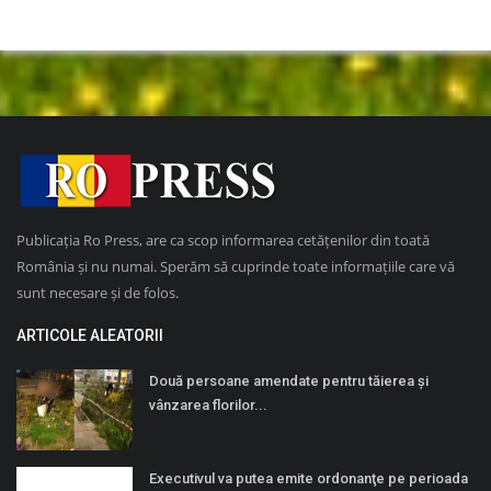
Publicația Ro Press, are ca scop informarea cetățenilor din toată
România și nu numai. Sperăm să cuprinde toate informațiile care vă
sunt necesare și de folos.
ARTICOLE ALEATORII
Două persoane amendate pentru tăierea și
vânzarea florilor...
Executivul va putea emite ordonanţe pe perioada