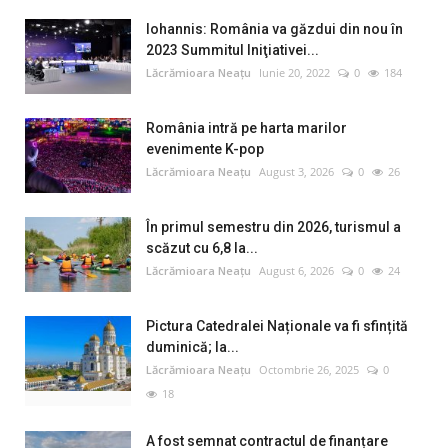
Iohannis: România va găzdui din nou în
2023 Summitul Iniţiativei...
Lăcrămioara Neațu
Iunie 20, 2022
0
184
România intră pe harta marilor
evenimente K-pop
Lăcrămioara Neațu
August 3, 2026
0
26
În primul semestru din 2026, turismul a
scăzut cu 6,8 la...
Lăcrămioara Neațu
August 6, 2026
0
24
Pictura Catedralei Naționale va fi sfințită
duminică; la...
Lăcrămioara Neațu
Octombrie 26, 2025
0
18
A fost semnat contractul de finanțare