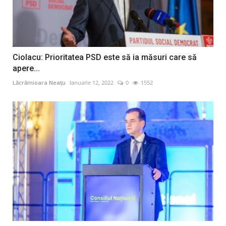
Ciolacu: Prioritatea PSD este să ia măsuri care să
apere...
Lăcrămioara Neațu
Ianuarie 12, 2022
0
1552