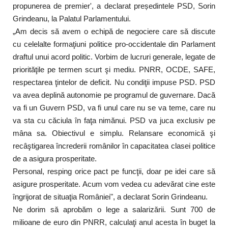
propunerea de premier', a declarat președintele PSD, Sorin
Grindeanu, la Palatul Parlamentului.
„Am decis să avem o echipă de negociere care să discute
cu celelalte formaţiuni politice pro-occidentale din Parlament
draftul unui acord politic. Vorbim de lucruri generale, legate de
priorităţile pe termen scurt şi mediu. PNRR, OCDE, SAFE,
respectarea ţintelor de deficit. Nu condiţii impuse PSD. PSD
va avea deplină autonomie pe programul de guvernare. Dacă
va fi un Guvern PSD, va fi unul care nu se va teme, care nu
va sta cu căciula în faţa nimănui. PSD va juca exclusiv pe
mâna sa. Obiectivul e simplu. Relansare economică şi
recâştigarea încrederii românilor în capacitatea clasei politice
de a asigura prosperitate.
Personal, resping orice pact pe funcţii, doar pe idei care să
asigure prosperitate. Acum vom vedea cu adevărat cine este
îngrijorat de situaţia României", a declarat Sorin Grindeanu.
Ne dorim să aprobăm o lege a salarizării. Sunt 700 de
milioane de euro din PNRR, calculaţi anul acesta în buget la