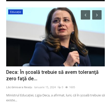
Educație
M
Deca: În şcoală trebuie să avem toleranţă
Mi
zero faţă de...
ce
Lăcrămioara Neațu
Ianuarie 15, 2024
0
1605
Lăcr
i,
Ministrul Educaţiei, Ligia Deca, a afirmat, luni, că în şcoală trebuie să
Mini
existe...
cond