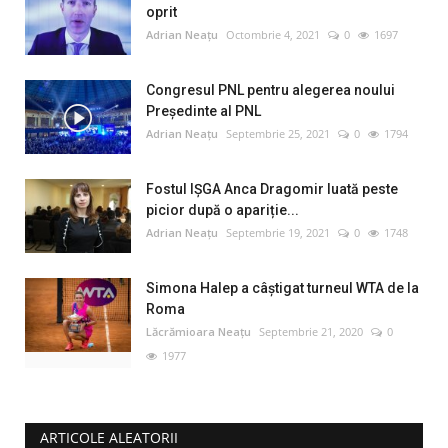
oprit
Adrian Neațu
Octombrie 4, 2021
0
1697
Congresul PNL pentru alegerea noului
Preşedinte al PNL
Adrian Neațu
Septembrie 25, 2021
0
1794
Fostul IȘGA Anca Dragomir luată peste
picior după o apariție...
Adrian Neațu
Septembrie 19, 2021
0
1748
Simona Halep a câştigat turneul WTA de la
Roma
Lăcrămioara Neațu
Septembrie 21, 2020
0
1977
ARTICOLE ALEATORII