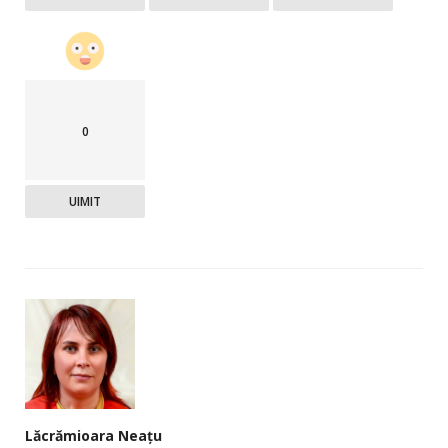
0
UIMIT
Lăcrămioara Neațu