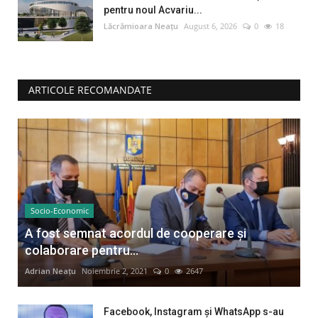
pentru noul Acvariu...
Lăcrămioara Neațu
August 6, 2026
0
18
ARTICOLE RECOMANDATE
Socio-Economic
A fost semnat acordul de cooperare și
colaborare pentru...
Adrian Neațu
Noiembrie 2, 2021
0
2647
Facebook, Instagram și WhatsApp s-au