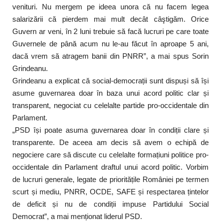
venituri. Nu mergem pe ideea unora că nu facem legea
salarizării că pierdem mai mult decât câştigăm. Orice
Guvern ar veni, în 2 luni trebuie să facă lucruri pe care toate
Guvernele de până acum nu le-au făcut în aproape 5 ani,
dacă vrem să atragem banii din PNRR”, a mai spus Sorin
Grindeanu.
Grindeanu a explicat că social-democrații sunt dispuși să își
asume guvernarea doar în baza unui acord politic clar și
transparent, negociat cu celelalte partide pro-occidentale din
Parlament.
„PSD își poate asuma guvernarea doar în condiții clare și
transparente. De aceea am decis să avem o echipă de
negociere care să discute cu celelalte formațiuni politice pro-
occidentale din Parlament draftul unui acord politic. Vorbim
de lucruri generale, legate de prioritățile României pe termen
scurt și mediu, PNRR, OCDE, SAFE și respectarea țintelor
de deficit și nu de condiții impuse Partidului Social
Democrat”, a mai menționat liderul PSD.