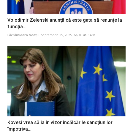
Volodimir Zelenski anunță că este gata să renunțe la
funcția...
Lăcrămioara Neațu
Septembrie 25, 2025
0
1488
Kovesi vrea să ia în vizor încălcările sancţiunilor
împotriva...