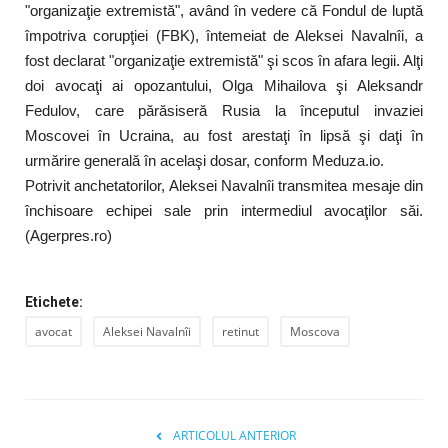
"organizaţie extremistă", având în vedere că Fondul de luptă
împotriva corupţiei (FBK), întemeiat de Aleksei Navalnîi, a
fost declarat "organizaţie extremistă" şi scos în afara legii. Alţi
doi avocaţi ai opozantului, Olga Mihailova şi Aleksandr
Fedulov, care părăsiseră Rusia la începutul invaziei
Moscovei în Ucraina, au fost arestaţi în lipsă şi daţi în
urmărire generală în acelaşi dosar, conform Meduza.io.
Potrivit anchetatorilor, Aleksei Navalnîi transmitea mesaje din
închisoare echipei sale prin intermediul avocaţilor săi.
(Agerpres.ro)
Etichete:
avocat
Aleksei Navalnîi
retinut
Moscova
ARTICOLUL ANTERIOR