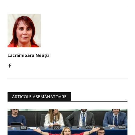
Lăcrămioara Neațu
ARTICOLE ASEMĂNATOARE