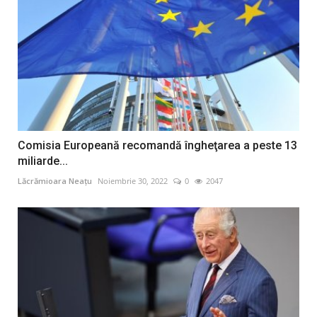
Comisia Europeană recomandă îngheţarea a peste 13
miliarde...
Lăcrămioara Neațu
Noiembrie 30, 2022
0
2047