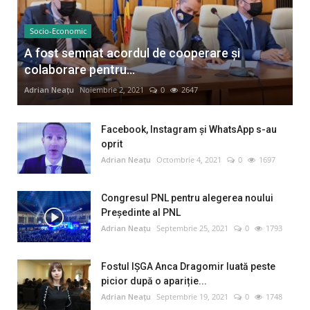
Socio-Economic
A fost semnat acordul de cooperare și
colaborare pentru...
Adrian Neațu
Noiembrie 2, 2021
0
2647
Facebook, Instagram și WhatsApp s-au
oprit
Adrian Neațu
Octombrie 4, 2021
0
1697
Congresul PNL pentru alegerea noului
Preşedinte al PNL
Adrian Neațu
Septembrie 25, 2021
0
1793
Fostul IȘGA Anca Dragomir luată peste
picior după o apariție...
Adrian Neațu
Septembrie 19, 2021
0
1748