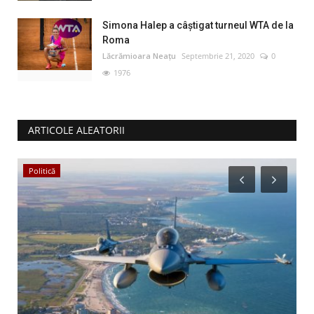
Simona Halep a câştigat turneul WTA de la
Roma
Lăcrămioara Neațu
Septembrie 21, 2020
0
1976
ARTICOLE ALEATORII
Politică
E