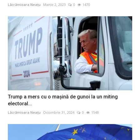
Lăcrămioara Neațu
Martie 2, 2023
0
1470
Trump a mers cu o mașină de gunoi la un miting
electoral...
Lăcrămioara Neațu
Octombrie 31, 2024
0
1548