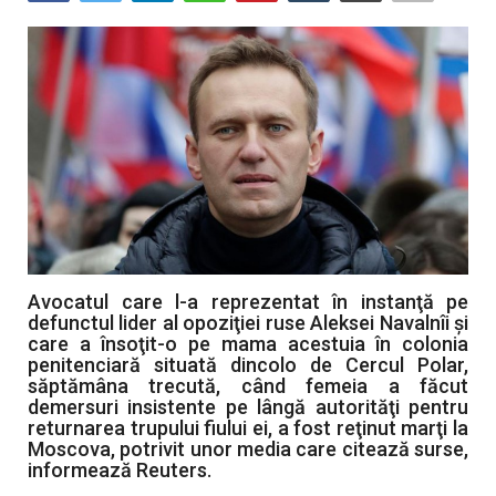
Artă & Cultură
Sănătate
Turism
Avocatul care l-a reprezentat în instanţă pe
defunctul lider al opoziţiei ruse Aleksei Navalnîi şi
care a însoţit-o pe mama acestuia în colonia
penitenciară situată dincolo de Cercul Polar,
săptămâna trecută, când femeia a făcut
demersuri insistente pe lângă autorităţi pentru
returnarea trupului fiului ei, a fost reţinut marţi la
Moscova, potrivit unor media care citează surse,
informează Reuters.