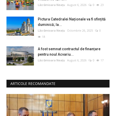
Lăcrămioara Neațu
August 6, 2026
0
23
Pictura Catedralei Naționale va fi sfințită
duminică; la...
Lăcrămioara Neațu
Octombrie 26, 2025
0
18
A fost semnat contractul de finanțare
pentru noul Acvariu...
Lăcrămioara Neațu
August 6, 2026
0
17
ARTICOLE RECOMANDATE