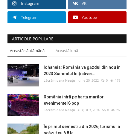
Instagram
VK
Telegram
Youtube
ARTICOLE POPULARE
Această săptămână
Această lună
Iohannis: România va găzdui din nou în
2023 Summitul Iniţiativei...
Lăcrămioara Neațu
Iunie 20, 2022
0
178
România intră pe harta marilor
evenimente K-pop
Lăcrămioara Neațu
August 3, 2026
0
26
În primul semestru din 2026, turismul a
scăzut cu 6,8 la...