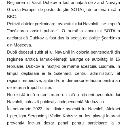
Reţinerea lui Vasili Dubkov a fost anunţată de ziarul Novaya
Gazeta Europe, de postul de ştiri SOTA şi de antena rusă a
BBC.
Potrivit datelor preliminare, avocatului lui Navalnîi i se impută
"încălcarea ordinii publice". O sursă a canalului SOTA a
declarat că Dubkov a fost dus la secţia de poliţie Şcerbinka
din Moscova.
După decesul subit al lui Navalnîi în colonia penitenciară din
regiunea arctică Iamalo-Neneţk anunţat de autorităţi în 16
februarie, Dubkov a însoţit-o pe mama acestuia, Liudmila, în
timpul deplasării ei la Salehard, centrul administrativ al
regiunii respective, ajutând-o în demersurile făcute pentru a i
se returna trupul fiului ei.
Nu există încă o confirmare oficială a reţinerii avocatului lui
Navalnîi, notează publicaţia independentă Meduza.io.
În octombrie 2023, trei dintre avocaţii lui Navalnîi, Aleksei
Lipţer, Igor Sergunin şi Vadim Kobzev, au fost plasaţi în arest
preventiv într-un dosar penal pentru participare la o