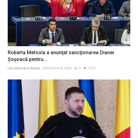
Roberta Metsola a anunţat sancţionarea Dianei
Şoşoacă pentru...
Lăcrămioara Neațu
Octombrie 8, 2024
0
1512